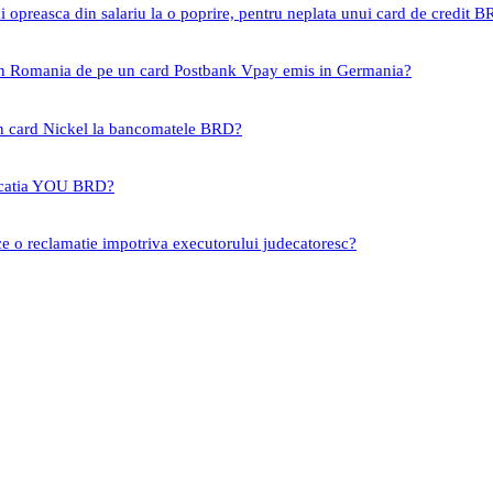
i opreasca din salariu la o poprire, pentru neplata unui card de credit 
 in Romania de pe un card Postbank Vpay emis in Germania?
un card Nickel la bancomatele BRD?
icatia YOU BRD?
ce o reclamatie impotriva executorului judecatoresc?