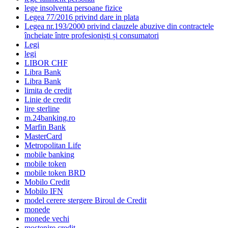
lege insolventa persoane fizice
Legea 77/2016 privind dare in plata
Legea nr.193/2000 privind clauzele abuzive din contractele
încheiate între profesioniști și consumatori
Legi
legi
LIBOR CHF
Libra Bank
Libra Bank
limita de credit
Linie de credit
lire sterline
m.24banking.ro
Marfin Bank
MasterCard
Metropolitan Life
mobile banking
mobile token
mobile token BRD
Mobilo Credit
Mobilo IFN
model cerere stergere Biroul de Credit
monede
monede vechi
mostenire credit