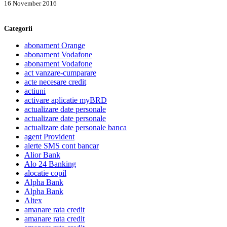
16 November 2016
Categorii
abonament Orange
abonament Vodafone
abonament Vodafone
act vanzare-cumparare
acte necesare credit
actiuni
activare aplicatie myBRD
actualizare date personale
actualizare date personale
actualizare date personale banca
agent Provident
alerte SMS cont bancar
Alior Bank
Alo 24 Banking
alocatie copil
Alpha Bank
Alpha Bank
Altex
amanare rata credit
amanare rata credit