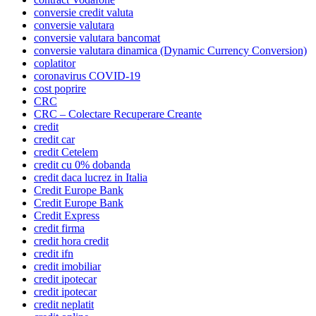
conversie credit valuta
conversie valutara
conversie valutara bancomat
conversie valutara dinamica (Dynamic Currency Conversion)
coplatitor
coronavirus COVID-19
cost poprire
CRC
CRC – Colectare Recuperare Creante
credit
credit car
credit Cetelem
credit cu 0% dobanda
credit daca lucrez in Italia
Credit Europe Bank
Credit Europe Bank
Credit Express
credit firma
credit hora credit
credit ifn
credit imobiliar
credit ipotecar
credit ipotecar
credit neplatit