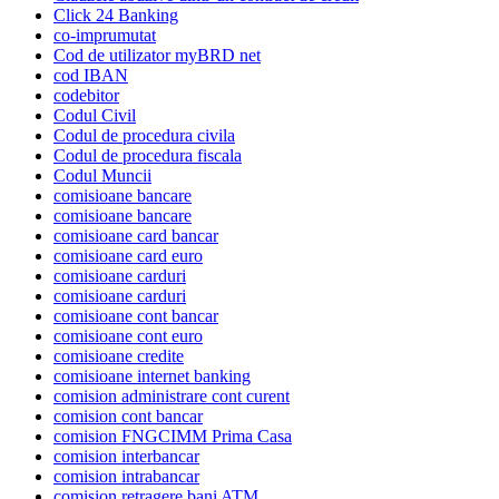
Click 24 Banking
co-imprumutat
Cod de utilizator myBRD net
cod IBAN
codebitor
Codul Civil
Codul de procedura civila
Codul de procedura fiscala
Codul Muncii
comisioane bancare
comisioane bancare
comisioane card bancar
comisioane card euro
comisioane carduri
comisioane carduri
comisioane cont bancar
comisioane cont euro
comisioane credite
comisioane internet banking
comision administrare cont curent
comision cont bancar
comision FNGCIMM Prima Casa
comision interbancar
comision intrabancar
comision retragere bani ATM