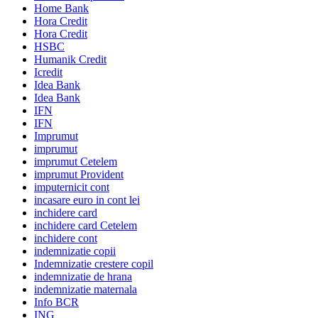
Home Bank
Hora Credit
Hora Credit
HSBC
Humanik Credit
Icredit
Idea Bank
Idea Bank
IFN
IFN
Imprumut
imprumut
imprumut Cetelem
imprumut Provident
imputernicit cont
incasare euro in cont lei
inchidere card
inchidere card Cetelem
inchidere cont
indemnizatie copii
Indemnizatie crestere copil
indemnizatie de hrana
indemnizatie maternala
Info BCR
ING