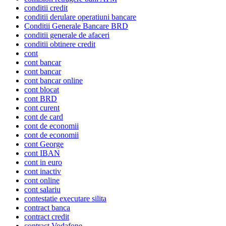
conditii credit
conditii derulare operatiuni bancare
Conditii Generale Bancare BRD
conditii generale de afaceri
conditii obtinere credit
cont
cont bancar
cont bancar
cont bancar online
cont blocat
cont BRD
cont curent
cont de card
cont de economii
cont de economii
cont George
cont IBAN
cont in euro
cont inactiv
cont online
cont salariu
contestatie executare silita
contract banca
contract credit
contract Vodafone