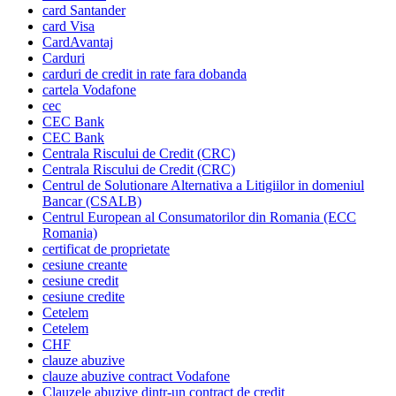
card Santander
card Visa
CardAvantaj
Carduri
carduri de credit in rate fara dobanda
cartela Vodafone
cec
CEC Bank
CEC Bank
Centrala Riscului de Credit (CRC)
Centrala Riscului de Credit (CRC)
Centrul de Solutionare Alternativa a Litigiilor in domeniul
Bancar (CSALB)
Centrul European al Consumatorilor din Romania (ECC
Romania)
certificat de proprietate
cesiune creante
cesiune credit
cesiune credite
Cetelem
Cetelem
CHF
clauze abuzive
clauze abuzive contract Vodafone
Clauzele abuzive dintr-un contract de credit