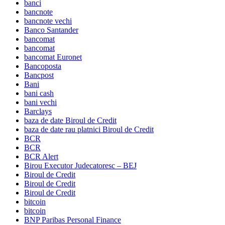
banci
bancnote
bancnote vechi
Banco Santander
bancomat
bancomat
bancomat Euronet
Bancoposta
Bancpost
Bani
bani cash
bani vechi
Barclays
baza de date Biroul de Credit
baza de date rau platnici Biroul de Credit
BCR
BCR
BCR Alert
Birou Executor Judecatoresc – BEJ
Biroul de Credit
Biroul de Credit
Biroul de Credit
bitcoin
bitcoin
BNP Paribas Personal Finance