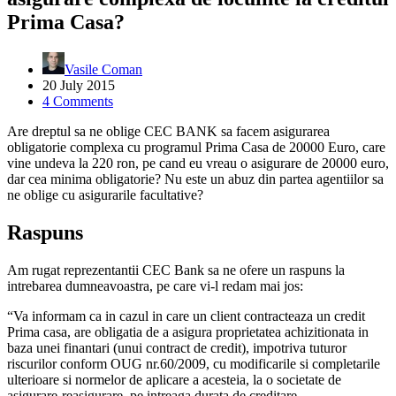
Prima Casa?
Vasile Coman
20 July 2015
4 Comments
Are dreptul sa ne oblige CEC BANK sa facem asigurarea
obligatorie complexa cu programul Prima Casa de 20000 Euro, care
vine undeva la 220 ron, pe cand eu vreau o asigurare de 20000 euro,
dar cea minima obligatorie? Nu este un abuz din partea agentiilor sa
ne oblige cu asigurarile facultative?
Raspuns
Am rugat reprezentantii CEC Bank sa ne ofere un raspuns la
intrebarea dumneavoastra, pe care vi-l redam mai jos:
“Va informam ca in cazul in care un client contracteaza un credit
Prima casa, are obligatia de a asigura proprietatea achizitionata in
baza unei finantari (unui contract de credit), impotriva tuturor
riscurilor conform OUG nr.60/2009, cu modificarile si completarile
ulterioare si normelor de aplicare a acesteia, la o societate de
asigurare-reasigurare, pe intreaga durata de creditare.