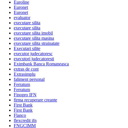
Euroline
Euronet
Euronet
evaluator
executare silita
executare silita
executare silita imobil
executare silita masina
executare silita strainatate
Executari silite
executor judecatoresc
executori judecatoresti
Eximbank Banca Romaneasca
extras de cont
Extrasimplu
faliment personal
Ferratum
Ferratum
Finopro IFN
firma recuperare creante
First Bank
First Bank
Flanco
flexcredit ifn
FNGCIMM