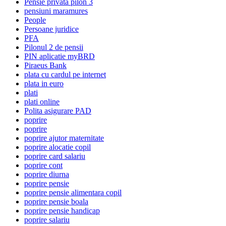
Pensie privata pilon 3
pensiuni maramures
People
Persoane juridice
PFA
Pilonul 2 de pensii
PIN aplicatie myBRD
Piraeus Bank
plata cu cardul pe internet
plata in euro
plati
plati online
Polita asigurare PAD
poprire
poprire
poprire ajutor maternitate
poprire alocatie copil
poprire card salariu
poprire cont
poprire diurna
poprire pensie
poprire pensie alimentara copil
poprire pensie boala
poprire pensie handicap
poprire salariu