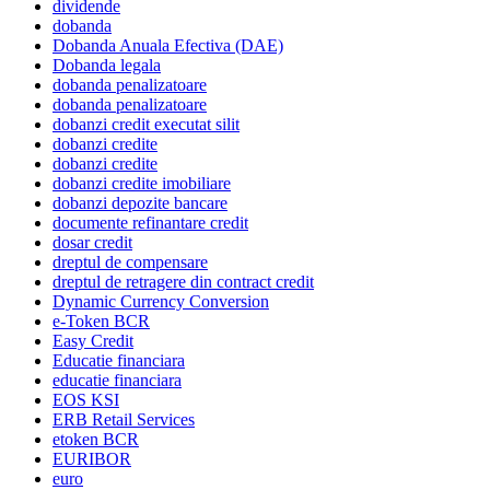
dividende
dobanda
Dobanda Anuala Efectiva (DAE)
Dobanda legala
dobanda penalizatoare
dobanda penalizatoare
dobanzi credit executat silit
dobanzi credite
dobanzi credite
dobanzi credite imobiliare
dobanzi depozite bancare
documente refinantare credit
dosar credit
dreptul de compensare
dreptul de retragere din contract credit
Dynamic Currency Conversion
e-Token BCR
Easy Credit
Educatie financiara
educatie financiara
EOS KSI
ERB Retail Services
etoken BCR
EURIBOR
euro