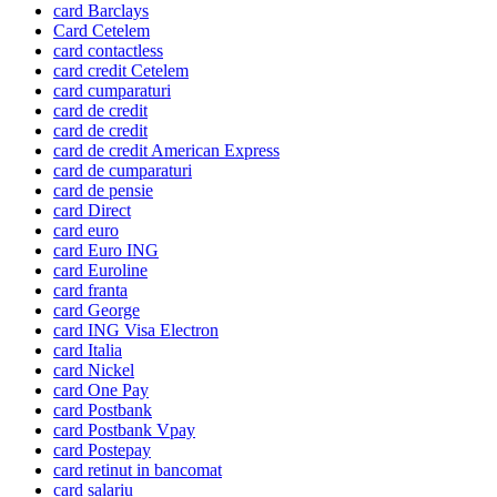
card Barclays
Card Cetelem
card contactless
card credit Cetelem
card cumparaturi
card de credit
card de credit
card de credit American Express
card de cumparaturi
card de pensie
card Direct
card euro
card Euro ING
card Euroline
card franta
card George
card ING Visa Electron
card Italia
card Nickel
card One Pay
card Postbank
card Postbank Vpay
card Postepay
card retinut in bancomat
card salariu