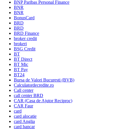
BNP Paribas Personal Finance
BNR
BNR
BonusCard
BRD
BRD
BRD Finance
broker credit
brokeri
BSG Credit
BT
BT Direct
BT Mic
BT Pay
BT24
Bursa de Valori Bucuresti (BVB)
Calculatordecredite.ro
Call center
call center BRD
CAR (Casa de Ajutor Reciproc)
CAR Faur
card
card alocatie
card Anglia
card bancar