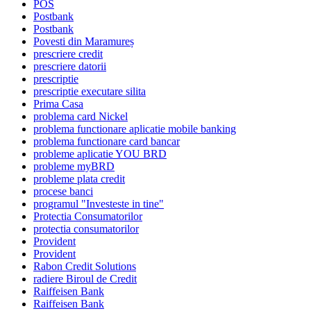
POS
Postbank
Postbank
Povesti din Maramureș
prescriere credit
prescriere datorii
prescriptie
prescriptie executare silita
Prima Casa
problema card Nickel
problema functionare aplicatie mobile banking
problema functionare card bancar
probleme aplicatie YOU BRD
probleme myBRD
probleme plata credit
procese banci
programul "Investeste in tine"
Protectia Consumatorilor
protectia consumatorilor
Provident
Provident
Rabon Credit Solutions
radiere Biroul de Credit
Raiffeisen Bank
Raiffeisen Bank