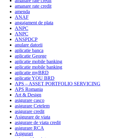
amanare rate credit
amanare rate credit
amenda
ANAF
angajament de plata
ANPC
ANPC
ANSPDCP
anulare datorii
aplicatie banca
aplicatie George
aplicatie mobile banking
aplicatie mobile banking
aplicatie myBRD
aplicatie YOU BRD
APS – ASSET PORTFOLIO SERVICING
APS Romania
Art & Design
asigurare casco
asigurare Cetelem
asigurare credit
Asigurare de viata
asigurare de viata credit
asigurare RCA
Asigurari