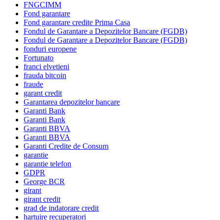
FNGCIMM
Fond garantare
Fond garantare credite Prima Casa
Fondul de Garantare a Depozitelor Bancare (FGDB)
Fondul de Garantare a Depozitelor Bancare (FGDB)
fonduri europene
Fortunato
franci elvetieni
frauda bitcoin
fraude
garant credit
Garantarea depozitelor bancare
Garanti Bank
Garanti Bank
Garanti BBVA
Garanti BBVA
Garanti Credite de Consum
garantie
garantie telefon
GDPR
George BCR
girant
girant credit
grad de indatorare credit
hartuire recuperatori