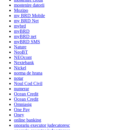
mostenire datorii
Mozipo
my BRD Mobile
my BRD Net
mybrd
myBRD
myBRD net
myBRD SMS
Nature
NeoBT
NEOcont
Nextebank
Nickel
norma de hrana
notar
Noul Cod Civil
numerar
Ocean Credit
Ocean Credit
Omniasig
One Pay
Oney
online banking
onorariu executor judecatoresc