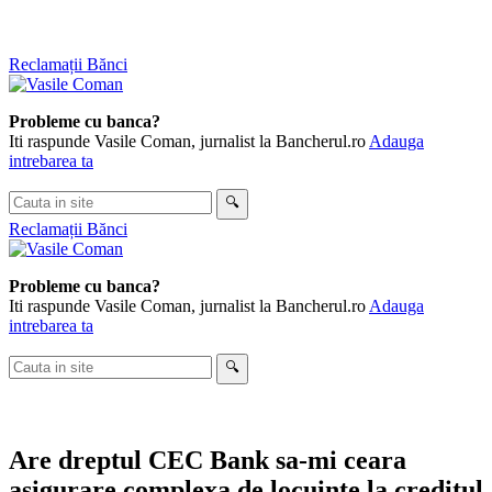
Skip
Reclamații Bănci
to
content
Probleme cu banca?
Iti raspunde Vasile Coman, jurnalist la Bancherul.ro
Adauga
intrebarea ta
Cauta
🔍
in
Reclamații Bănci
site
Probleme cu banca?
Iti raspunde Vasile Coman, jurnalist la Bancherul.ro
Adauga
intrebarea ta
Cauta
🔍
in
site
Are dreptul CEC Bank sa-mi ceara
asigurare complexa de locuinte la creditul