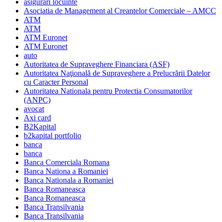
asigurari locuinte
Asociatia de Management al Creantelor Comerciale – AMCC
ATM
ATM
ATM Euronet
ATM Euronet
auto
Autoritatea de Supraveghere Financiara (ASF)
Autoritatea Naţională de Supraveghere a Prelucrării Datelor
cu Caracter Personal
Autoritatea Nationala pentru Protectia Consumatorilor
(ANPC)
avocat
Axi card
B2Kapital
b2kapital portfolio
banca
banca
Banca Comerciala Romana
Banca Nationa a Romaniei
Banca Nationala a Romaniei
Banca Romaneasca
Banca Romaneasca
Banca Transilvania
Banca Transilvania