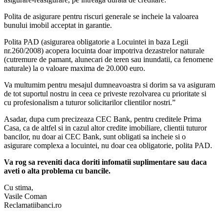
Polita de asigurare pentru riscuri generale se incheie la valoarea
bunului imobil acceptat in garantie.
Polita PAD (asigurarea obligatorie a Locuintei in baza Legii
nr.260/2008) acopera locuinta doar impotriva dezastrelor naturale
(cutremure de pamant, alunecari de teren sau inundatii, ca fenomene
naturale) la o valoare maxima de 20.000 euro.
Va multumim pentru mesajul dumneavoastra si dorim sa va asiguram
de tot suportul nostru in ceea ce priveste rezolvarea cu prioritate si
cu profesionalism a tuturor solicitarilor clientilor nostri.”
Asadar, dupa cum precizeaza CEC Bank, pentru creditele Prima
Casa, ca de altfel si in cazul altor credite imobiliare, clientii tuturor
bancilor, nu doar ai CEC Bank, sunt obligati sa incheie si o
asigurare complexa a locuintei, nu doar cea obligatorie, polita PAD.
Va rog sa reveniti daca doriti infomatii suplimentare sau daca
aveti o alta problema cu bancile.
Cu stima,
Vasile Coman
Reclamatiibanci.ro