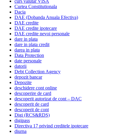
curs valutar VISA
Curtea Constitutionala
Dacia
DAE (Dobanda Anuala Efectiva)
DAE credite
DAE credite ipotecare
DAE credite nevoi personale
dare in plata
dare in plata credit
darea in plata
Data Protection
date personale
datorii
Debt Collection Agency
depozit bancar
Depozite
deschidere cont online
descoperire de card
descoperit autorizat de cont – DAC
descoperit de card
descoperit de cont
Digi (RCS&RDS)
digipass
Directiva 17 privind creditele ipotecare
diurna