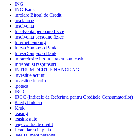
ING
ING Bank
inrolare Biroul de Credit
inselatorie
insolventa
Insolventa persoane fizice
insolventa persoane fizice
Internet banking
Intesa Sanpaolo Bank
Intesa Sanpaolo Bank
intrare/iesire in/din tara cu bani cash
Intrebari si raspunsuri
INTRUM DEBT FINANCE AG
investitie actiuni
investitie bitcoin
ipoteca
IRCC
IRCC (Indicele de Referinta pentru Creditele Consumatorilor)
Kredyt Inkaso
Kruk
leasing
leasing auto
lege contracte credit
Lege darea in plata
lege faliment personal