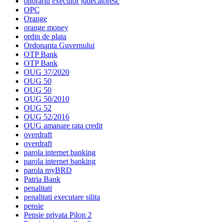
onorariu executor judecatoresc
OPC
Orange
orange money
ordin de plata
Ordonanta Guvernului
OTP Bank
OTP Bank
OUG 37/2020
OUG 50
OUG 50
OUG 50/2010
OUG 52
OUG 52/2016
OUG amanare rata credit
overdraft
overdraft
parola internet banking
parola internet banking
parola myBRD
Patria Bank
penalitati
penalitati executare silita
pensie
Pensie privata Pilon 2