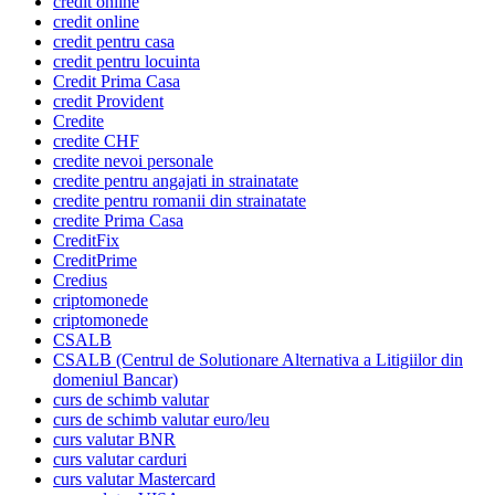
credit online
credit online
credit pentru casa
credit pentru locuinta
Credit Prima Casa
credit Provident
Credite
credite CHF
credite nevoi personale
credite pentru angajati in strainatate
credite pentru romanii din strainatate
credite Prima Casa
CreditFix
CreditPrime
Credius
criptomonede
criptomonede
CSALB
CSALB (Centrul de Solutionare Alternativa a Litigiilor din
domeniul Bancar)
curs de schimb valutar
curs de schimb valutar euro/leu
curs valutar BNR
curs valutar carduri
curs valutar Mastercard