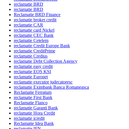
reclamatie BRD
reclamatie BRD
Reclamatie BRD Finance
reclamatie broker credit
reclamatie CAR
reclamatie card Nickel
reclamatie CEC Bank
reclamatie Cetelem
reclamatie Credit Europe Bank
reclamatie CreditPrime
reclamatie Credius
reclamatie Debt Collection Agency
reclamatie easy credit
reclamatie EOS KSI
reclamatie Euronet
reclamatie executor judecatoresc
reclamatie Eximbank Banca Romaneasca
Reclamatie Ferratum
reclamatie First Bank
Reclamatie Flanco
reclamatie Garanti Bank
reclamatie Hora Credit
reclamatie icredit
Reclamatie Idea Bank
reclamatie IFN