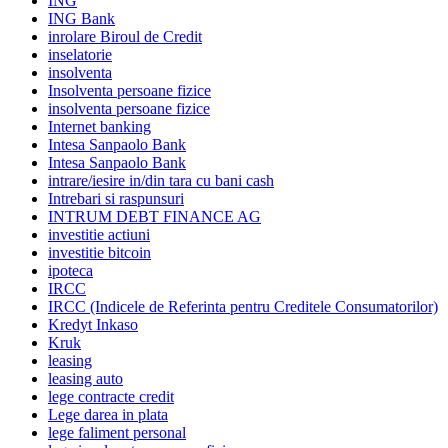
ING
ING Bank
inrolare Biroul de Credit
inselatorie
insolventa
Insolventa persoane fizice
insolventa persoane fizice
Internet banking
Intesa Sanpaolo Bank
Intesa Sanpaolo Bank
intrare/iesire in/din tara cu bani cash
Intrebari si raspunsuri
INTRUM DEBT FINANCE AG
investitie actiuni
investitie bitcoin
ipoteca
IRCC
IRCC (Indicele de Referinta pentru Creditele Consumatorilor)
Kredyt Inkaso
Kruk
leasing
leasing auto
lege contracte credit
Lege darea in plata
lege faliment personal