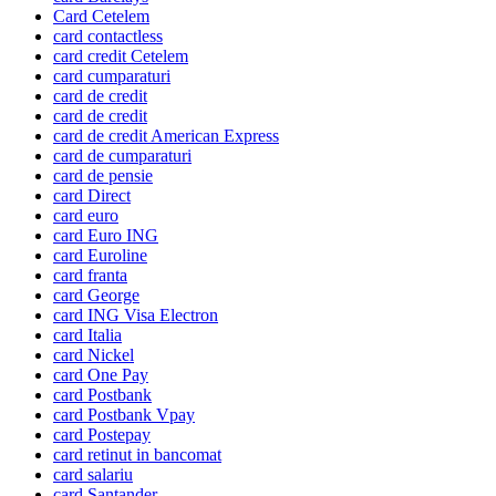
Card Cetelem
card contactless
card credit Cetelem
card cumparaturi
card de credit
card de credit
card de credit American Express
card de cumparaturi
card de pensie
card Direct
card euro
card Euro ING
card Euroline
card franta
card George
card ING Visa Electron
card Italia
card Nickel
card One Pay
card Postbank
card Postbank Vpay
card Postepay
card retinut in bancomat
card salariu
card Santander