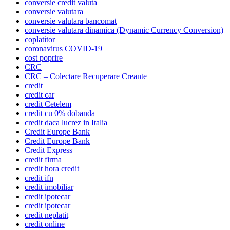
conversie credit valuta
conversie valutara
conversie valutara bancomat
conversie valutara dinamica (Dynamic Currency Conversion)
coplatitor
coronavirus COVID-19
cost poprire
CRC
CRC – Colectare Recuperare Creante
credit
credit car
credit Cetelem
credit cu 0% dobanda
credit daca lucrez in Italia
Credit Europe Bank
Credit Europe Bank
Credit Express
credit firma
credit hora credit
credit ifn
credit imobiliar
credit ipotecar
credit ipotecar
credit neplatit
credit online