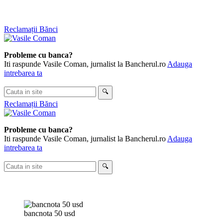
Sari
Reclamații Bănci
la
conținut
Probleme cu banca?
Iti raspunde Vasile Coman, jurnalist la Bancherul.ro
Adauga
intrebarea ta
Cauta
🔍
in
Reclamații Bănci
site
Probleme cu banca?
Iti raspunde Vasile Coman, jurnalist la Bancherul.ro
Adauga
intrebarea ta
Cauta
🔍
in
site
bancnota 50 usd