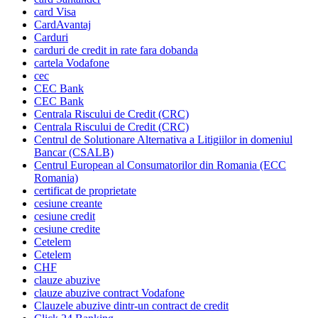
card Visa
CardAvantaj
Carduri
carduri de credit in rate fara dobanda
cartela Vodafone
cec
CEC Bank
CEC Bank
Centrala Riscului de Credit (CRC)
Centrala Riscului de Credit (CRC)
Centrul de Solutionare Alternativa a Litigiilor in domeniul
Bancar (CSALB)
Centrul European al Consumatorilor din Romania (ECC
Romania)
certificat de proprietate
cesiune creante
cesiune credit
cesiune credite
Cetelem
Cetelem
CHF
clauze abuzive
clauze abuzive contract Vodafone
Clauzele abuzive dintr-un contract de credit