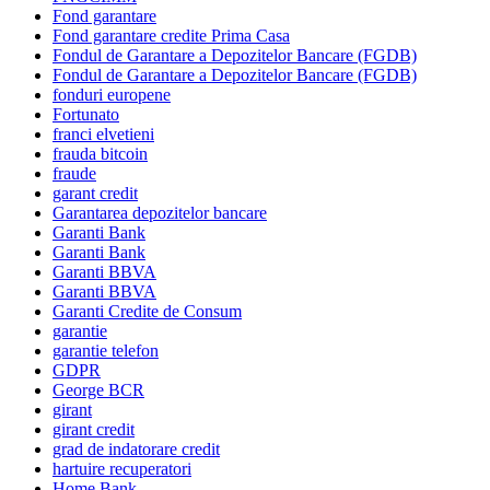
Fond garantare
Fond garantare credite Prima Casa
Fondul de Garantare a Depozitelor Bancare (FGDB)
Fondul de Garantare a Depozitelor Bancare (FGDB)
fonduri europene
Fortunato
franci elvetieni
frauda bitcoin
fraude
garant credit
Garantarea depozitelor bancare
Garanti Bank
Garanti Bank
Garanti BBVA
Garanti BBVA
Garanti Credite de Consum
garantie
garantie telefon
GDPR
George BCR
girant
girant credit
grad de indatorare credit
hartuire recuperatori
Home Bank