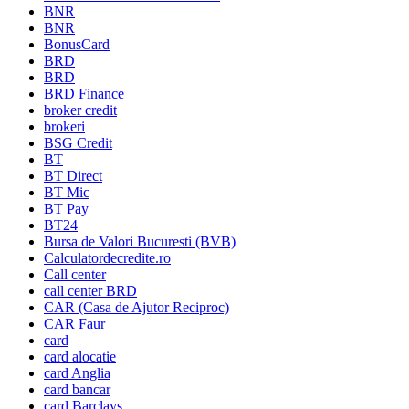
BNR
BNR
BonusCard
BRD
BRD
BRD Finance
broker credit
brokeri
BSG Credit
BT
BT Direct
BT Mic
BT Pay
BT24
Bursa de Valori Bucuresti (BVB)
Calculatordecredite.ro
Call center
call center BRD
CAR (Casa de Ajutor Reciproc)
CAR Faur
card
card alocatie
card Anglia
card bancar
card Barclays