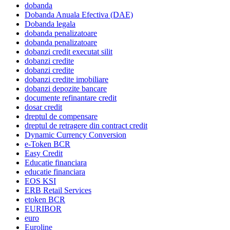
dobanda
Dobanda Anuala Efectiva (DAE)
Dobanda legala
dobanda penalizatoare
dobanda penalizatoare
dobanzi credit executat silit
dobanzi credite
dobanzi credite
dobanzi credite imobiliare
dobanzi depozite bancare
documente refinantare credit
dosar credit
dreptul de compensare
dreptul de retragere din contract credit
Dynamic Currency Conversion
e-Token BCR
Easy Credit
Educatie financiara
educatie financiara
EOS KSI
ERB Retail Services
etoken BCR
EURIBOR
euro
Euroline