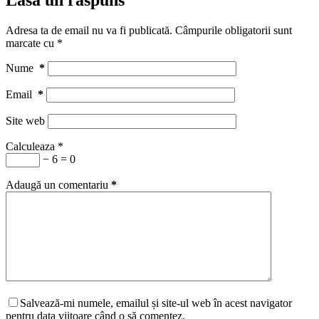
Lasă un răspuns
Adresa ta de email nu va fi publicată.
Câmpurile obligatorii sunt
marcate cu
*
Nume
*
Email
*
Site web
Calculeaza
*
− 6 = 0
Adaugă un comentariu
*
Salvează-mi numele, emailul și site-ul web în acest navigator
pentru data viitoare când o să comentez.