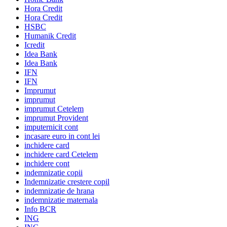
Hora Credit
Hora Credit
HSBC
Humanik Credit
Icredit
Idea Bank
Idea Bank
IFN
IFN
Imprumut
imprumut
imprumut Cetelem
imprumut Provident
imputernicit cont
incasare euro in cont lei
inchidere card
inchidere card Cetelem
inchidere cont
indemnizatie copii
Indemnizatie crestere copil
indemnizatie de hrana
indemnizatie maternala
Info BCR
ING