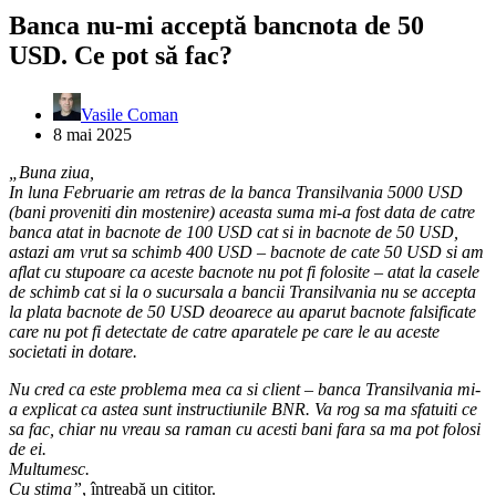
Banca nu-mi acceptă bancnota de 50
USD. Ce pot să fac?
Vasile Coman
8 mai 2025
„Buna ziua,
In luna Februarie am retras de la banca Transilvania 5000 USD
(bani proveniti din mostenire) aceasta suma mi-a fost data de catre
banca atat in bacnote de 100 USD cat si in bacnote de 50 USD,
astazi am vrut sa schimb 400 USD – bacnote de cate 50 USD si am
aflat cu stupoare ca aceste bacnote nu pot fi folosite – atat la casele
de schimb cat si la o sucursala a bancii Transilvania nu se accepta
la plata bacnote de 50 USD deoarece au aparut bacnote falsificate
care nu pot fi detectate de catre aparatele pe care le au aceste
societati in dotare.
Nu cred ca este problema mea ca si client – banca Transilvania mi-
a explicat ca astea sunt instructiunile BNR. Va rog sa ma sfatuiti ce
sa fac, chiar nu vreau sa raman cu acesti bani fara sa ma pot folosi
de ei.
Multumesc.
Cu stima”
, întreabă un cititor.