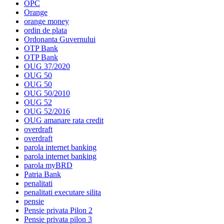
OPC
Orange
orange money
ordin de plata
Ordonanta Guvernului
OTP Bank
OTP Bank
OUG 37/2020
OUG 50
OUG 50
OUG 50/2010
OUG 52
OUG 52/2016
OUG amanare rata credit
overdraft
overdraft
parola internet banking
parola internet banking
parola myBRD
Patria Bank
penalitati
penalitati executare silita
pensie
Pensie privata Pilon 2
Pensie privata pilon 3