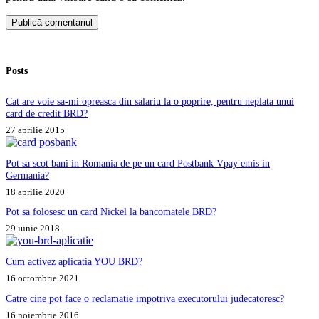
Publică comentariul
Posts
Cat are voie sa-mi opreasca din salariu la o poprire, pentru neplata unui
card de credit BRD?
27 aprilie 2015
Pot sa scot bani in Romania de pe un card Postbank Vpay emis in
Germania?
18 aprilie 2020
Pot sa folosesc un card Nickel la bancomatele BRD?
29 iunie 2018
Cum activez aplicatia YOU BRD?
16 octombrie 2021
Catre cine pot face o reclamatie impotriva executorului judecatoresc?
16 noiembrie 2016