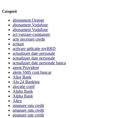
Categorii
abonament Orange
abonament Vodafone
abonament Vodafone
act vanzare-cumparare
acte necesare credit
actiuni
activare aplicatie myBRD
actualizare date personale
actualizare date personale
actualizare date personale banca
agent Provident
alerte SMS cont bancar
Alior Bank
Alo 24 Banking
alocatie copil
Alpha Bank
Alpha Bank
Altex
amanare rata credit
amanare rata credit
amanare rate credit