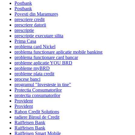
Postbank
Postbank
Povesti din Maramureș
prescriere credit
prescriere datorii
prescriptie
prescriptie executare silita
Prima Casa
problema card Nickel
problema functionare aplicatie mobile banking
problema functionare card bancar
probleme aplicatie YOU BRD
probleme myBRD
probleme plata credit
procese banci
programul "Investeste in tine"
Protectia Consumatorilor
protectia consumatorilor
Provident
Provident
Rabon Credit Solutions
radiere Biroul de Credit
Raiffeisen Bank
Raiffeisen Bank
Raiffeisen Smart Mobile