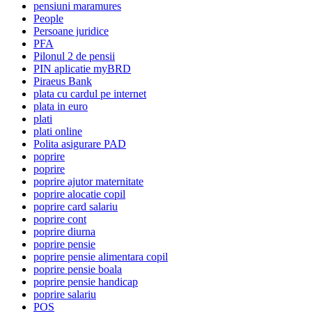
pensiuni maramures
People
Persoane juridice
PFA
Pilonul 2 de pensii
PIN aplicatie myBRD
Piraeus Bank
plata cu cardul pe internet
plata in euro
plati
plati online
Polita asigurare PAD
poprire
poprire
poprire ajutor maternitate
poprire alocatie copil
poprire card salariu
poprire cont
poprire diurna
poprire pensie
poprire pensie alimentara copil
poprire pensie boala
poprire pensie handicap
poprire salariu
POS