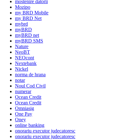
mostenire datorii
Mozipo
my BRD Mobile
my BRD Net
mybrd
myBRD
myBRD net
myBRD SMS
Nature
NeoBT
NEOcont
Nextebank
Nickel
norma de hrana
notar
Noul Cod Civil
numerar
Ocean Credit
Ocean Credit
Omniasig
One Pay
Oney
online banking
onorariu executor judecatoresc
onorariu executor judecatoresc