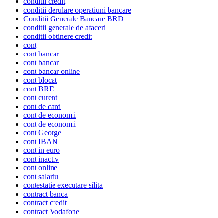
conditii credit
conditii derulare operatiuni bancare
Conditii Generale Bancare BRD
conditii generale de afaceri
conditii obtinere credit
cont
cont bancar
cont bancar
cont bancar online
cont blocat
cont BRD
cont curent
cont de card
cont de economii
cont de economii
cont George
cont IBAN
cont in euro
cont inactiv
cont online
cont salariu
contestatie executare silita
contract banca
contract credit
contract Vodafone