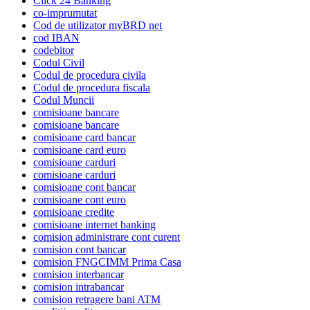
Click 24 Banking
co-imprumutat
Cod de utilizator myBRD net
cod IBAN
codebitor
Codul Civil
Codul de procedura civila
Codul de procedura fiscala
Codul Muncii
comisioane bancare
comisioane bancare
comisioane card bancar
comisioane card euro
comisioane carduri
comisioane carduri
comisioane cont bancar
comisioane cont euro
comisioane credite
comisioane internet banking
comision administrare cont curent
comision cont bancar
comision FNGCIMM Prima Casa
comision interbancar
comision intrabancar
comision retragere bani ATM