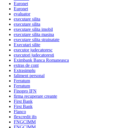
Euronet
Euronet
evaluator
executare silita
executare silita
executare silita imobil
executare silita masina
executare silita strainatate
Executari silite
executor judecatoresc
executori judecatoresti
Eximbank Banca Romaneasca
extras de cont
Extrasimplu
faliment personal
Ferratum
Ferratum
Finopro IFN
firma recuperare creante
First Bank
First Bank
Flanco
flexcredit ifn
FNGCIMM
FNGCIMM