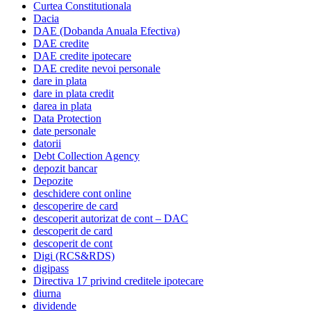
Curtea Constitutionala
Dacia
DAE (Dobanda Anuala Efectiva)
DAE credite
DAE credite ipotecare
DAE credite nevoi personale
dare in plata
dare in plata credit
darea in plata
Data Protection
date personale
datorii
Debt Collection Agency
depozit bancar
Depozite
deschidere cont online
descoperire de card
descoperit autorizat de cont – DAC
descoperit de card
descoperit de cont
Digi (RCS&RDS)
digipass
Directiva 17 privind creditele ipotecare
diurna
dividende