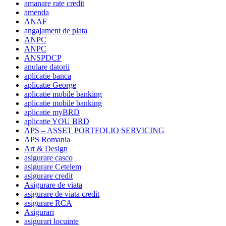
amanare rate credit
amenda
ANAF
angajament de plata
ANPC
ANPC
ANSPDCP
anulare datorii
aplicatie banca
aplicatie George
aplicatie mobile banking
aplicatie mobile banking
aplicatie myBRD
aplicatie YOU BRD
APS – ASSET PORTFOLIO SERVICING
APS Romania
Art & Design
asigurare casco
asigurare Cetelem
asigurare credit
Asigurare de viata
asigurare de viata credit
asigurare RCA
Asigurari
asigurari locuinte