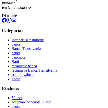
jurnalist
Reclamatiibanci.ro
Distribuie
Categoria:
Intrebari si raspunsuri
banca
Banca Transilvania
banci
bancnote
Bani
reclamatie banca
reclamatie Banca Transilvania
schimb valutar
Toate
Etichete:
50 usd
acceptare bancnota 50 usd
banca