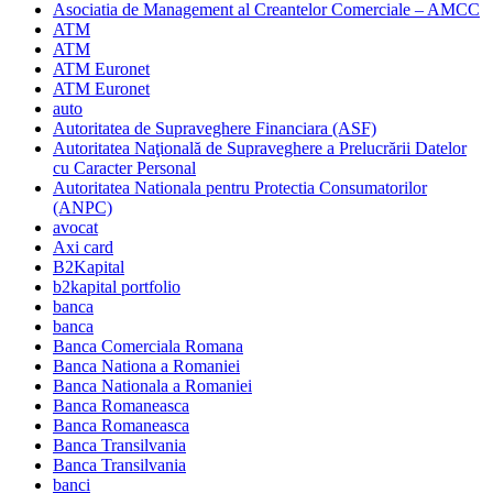
Asociatia de Management al Creantelor Comerciale – AMCC
ATM
ATM
ATM Euronet
ATM Euronet
auto
Autoritatea de Supraveghere Financiara (ASF)
Autoritatea Naţională de Supraveghere a Prelucrării Datelor
cu Caracter Personal
Autoritatea Nationala pentru Protectia Consumatorilor
(ANPC)
avocat
Axi card
B2Kapital
b2kapital portfolio
banca
banca
Banca Comerciala Romana
Banca Nationa a Romaniei
Banca Nationala a Romaniei
Banca Romaneasca
Banca Romaneasca
Banca Transilvania
Banca Transilvania
banci