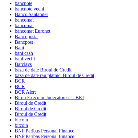
bancnote
bancnote vechi
Banco Santander
bancomat
bancomat
bancomat Euronet
Bancoposta
Bancpost
Bani
bani cash
bani vechi
Barclays
baza de date Biroul de Credit
baza de date rau platnici Biroul de Credit
BCR
BCR
BCR Alert
Birou Executor Judecatoresc – BEJ
Biroul de Credit
Biroul de Credit
Biroul de Credit
bitcoin
bitcoin
BNP Paribas Personal Finance
BNP Paribas Personal Finance