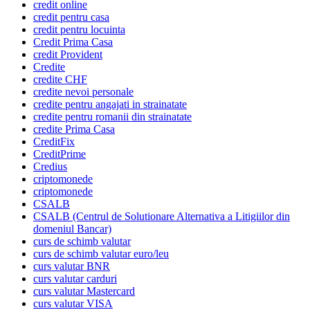
credit online
credit pentru casa
credit pentru locuinta
Credit Prima Casa
credit Provident
Credite
credite CHF
credite nevoi personale
credite pentru angajati in strainatate
credite pentru romanii din strainatate
credite Prima Casa
CreditFix
CreditPrime
Credius
criptomonede
criptomonede
CSALB
CSALB (Centrul de Solutionare Alternativa a Litigiilor din
domeniul Bancar)
curs de schimb valutar
curs de schimb valutar euro/leu
curs valutar BNR
curs valutar carduri
curs valutar Mastercard
curs valutar VISA