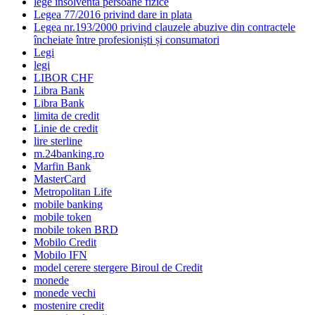
lege insolventa persoane fizice
Legea 77/2016 privind dare in plata
Legea nr.193/2000 privind clauzele abuzive din contractele
încheiate între profesioniști și consumatori
Legi
legi
LIBOR CHF
Libra Bank
Libra Bank
limita de credit
Linie de credit
lire sterline
m.24banking.ro
Marfin Bank
MasterCard
Metropolitan Life
mobile banking
mobile token
mobile token BRD
Mobilo Credit
Mobilo IFN
model cerere stergere Biroul de Credit
monede
monede vechi
mostenire credit