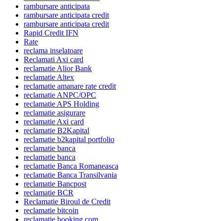
rambursare anticipata
rambursare anticipata credit
rambursare anticipata credit
Rapid Credit IFN
Rate
reclama inselatoare
Reclamati Axi card
reclamatie Alior Bank
reclamatie Altex
reclamatie amanare rate credit
reclamatie ANPC/OPC
reclamatie APS Holding
reclamatie asigurare
reclamatie Axi card
reclamatie B2Kapital
reclamatie b2kapital portfolio
reclamatie banca
reclamatie banca
reclamatie Banca Romaneasca
reclamatie Banca Transilvania
reclamatie Bancpost
reclamatie BCR
Reclamatie Biroul de Credit
reclamatie bitcoin
reclamatie booking.com