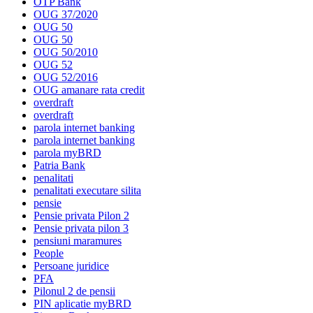
OTP Bank
OUG 37/2020
OUG 50
OUG 50
OUG 50/2010
OUG 52
OUG 52/2016
OUG amanare rata credit
overdraft
overdraft
parola internet banking
parola internet banking
parola myBRD
Patria Bank
penalitati
penalitati executare silita
pensie
Pensie privata Pilon 2
Pensie privata pilon 3
pensiuni maramures
People
Persoane juridice
PFA
Pilonul 2 de pensii
PIN aplicatie myBRD