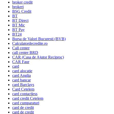
broker credit
brokeri
BSG Credit
BT
BT Direct
BT Mic
BT Pay
BT24
Bursa de Valori Bucuresti (BVB)
Calculatordecredite.ro
Call center
call center BRD
CAR (Casa de Ajutor Reciproc)
CAR Faur
card
card alocatie
card Anglia
card bancar
card Barclays
Card Cetelem
card contactless
card credit Cetelem
card cumparaturi
card de credit
card de credit