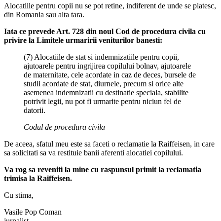
Alocatiile pentru copii nu se pot retine, indiferent de unde se platesc,
din Romania sau alta tara.
Iata ce prevede Art. 728 din noul Cod de procedura civila cu
privire la Limitele urmaririi veniturilor banesti:
(7) Alocatiile de stat si indemnizatiile pentru copii,
ajutoarele pentru ingrijirea copilului bolnav, ajutoarele
de maternitate, cele acordate in caz de deces, bursele de
studii acordate de stat, diurnele, precum si orice alte
asemenea indemnizatii cu destinatie speciala, stabilite
potrivit legii, nu pot fi urmarite pentru niciun fel de
datorii.
Codul de procedura civila
De aceea, sfatul meu este sa faceti o reclamatie la Raiffeisen, in care
sa solicitati sa va restituie banii aferenti alocatiei copilului.
Va rog sa reveniti la mine cu raspunsul primit la reclamatia
trimisa la Raiffeisen.
Cu stima,
Vasile Pop Coman
jurnalist