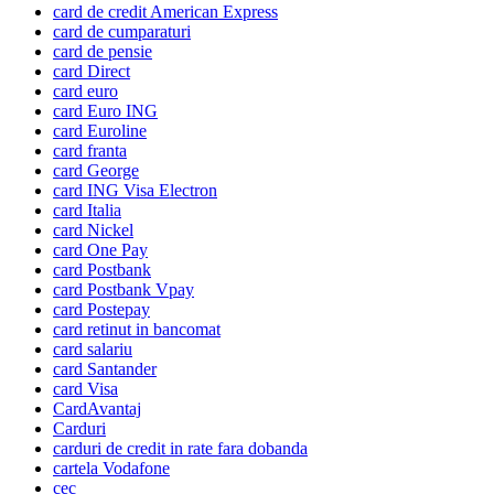
card de credit American Express
card de cumparaturi
card de pensie
card Direct
card euro
card Euro ING
card Euroline
card franta
card George
card ING Visa Electron
card Italia
card Nickel
card One Pay
card Postbank
card Postbank Vpay
card Postepay
card retinut in bancomat
card salariu
card Santander
card Visa
CardAvantaj
Carduri
carduri de credit in rate fara dobanda
cartela Vodafone
cec