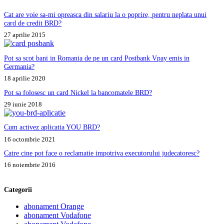
Cat are voie sa-mi opreasca din salariu la o poprire, pentru neplata unui
card de credit BRD?
27 aprilie 2015
Pot sa scot bani in Romania de pe un card Postbank Vpay emis in
Germania?
18 aprilie 2020
Pot sa folosesc un card Nickel la bancomatele BRD?
29 iunie 2018
Cum activez aplicatia YOU BRD?
16 octombrie 2021
Catre cine pot face o reclamatie impotriva executorului judecatoresc?
16 noiembrie 2016
Categorii
abonament Orange
abonament Vodafone