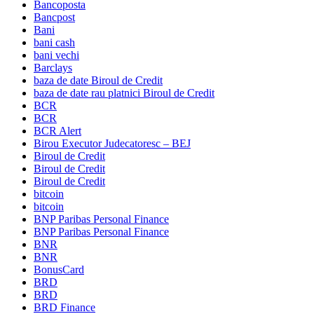
Bancoposta
Bancpost
Bani
bani cash
bani vechi
Barclays
baza de date Biroul de Credit
baza de date rau platnici Biroul de Credit
BCR
BCR
BCR Alert
Birou Executor Judecatoresc – BEJ
Biroul de Credit
Biroul de Credit
Biroul de Credit
bitcoin
bitcoin
BNP Paribas Personal Finance
BNP Paribas Personal Finance
BNR
BNR
BonusCard
BRD
BRD
BRD Finance