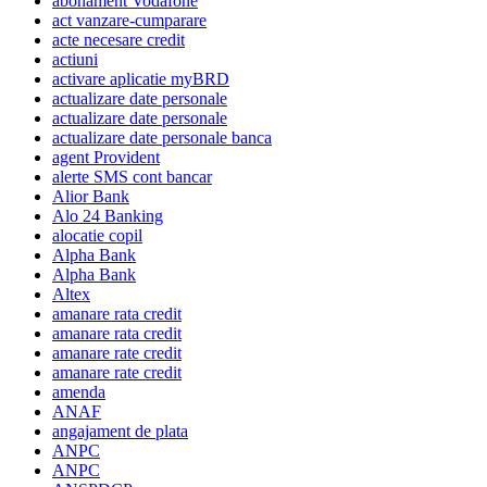
abonament Vodafone
act vanzare-cumparare
acte necesare credit
actiuni
activare aplicatie myBRD
actualizare date personale
actualizare date personale
actualizare date personale banca
agent Provident
alerte SMS cont bancar
Alior Bank
Alo 24 Banking
alocatie copil
Alpha Bank
Alpha Bank
Altex
amanare rata credit
amanare rata credit
amanare rate credit
amanare rate credit
amenda
ANAF
angajament de plata
ANPC
ANPC