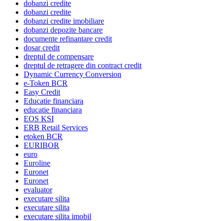
dobanzi credite
dobanzi credite
dobanzi credite imobiliare
dobanzi depozite bancare
documente refinantare credit
dosar credit
dreptul de compensare
dreptul de retragere din contract credit
Dynamic Currency Conversion
e-Token BCR
Easy Credit
Educatie financiara
educatie financiara
EOS KSI
ERB Retail Services
etoken BCR
EURIBOR
euro
Euroline
Euronet
Euronet
evaluator
executare silita
executare silita
executare silita imobil