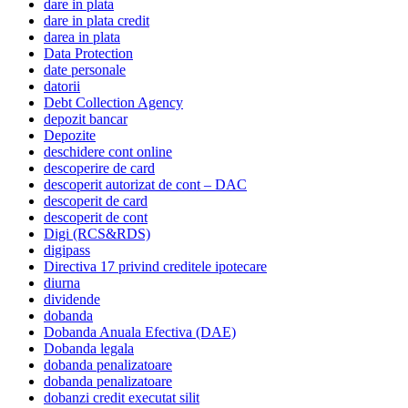
dare in plata
dare in plata credit
darea in plata
Data Protection
date personale
datorii
Debt Collection Agency
depozit bancar
Depozite
deschidere cont online
descoperire de card
descoperit autorizat de cont – DAC
descoperit de card
descoperit de cont
Digi (RCS&RDS)
digipass
Directiva 17 privind creditele ipotecare
diurna
dividende
dobanda
Dobanda Anuala Efectiva (DAE)
Dobanda legala
dobanda penalizatoare
dobanda penalizatoare
dobanzi credit executat silit