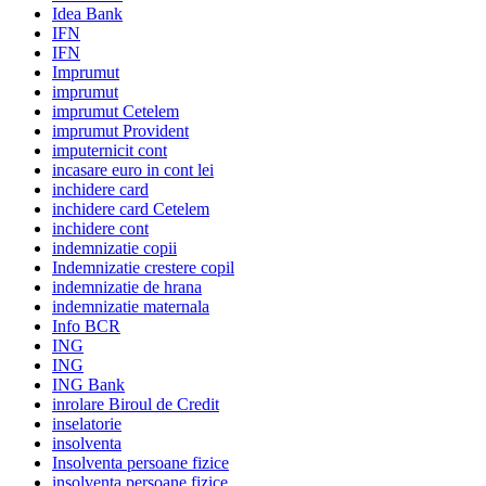
Idea Bank
IFN
IFN
Imprumut
imprumut
imprumut Cetelem
imprumut Provident
imputernicit cont
incasare euro in cont lei
inchidere card
inchidere card Cetelem
inchidere cont
indemnizatie copii
Indemnizatie crestere copil
indemnizatie de hrana
indemnizatie maternala
Info BCR
ING
ING
ING Bank
inrolare Biroul de Credit
inselatorie
insolventa
Insolventa persoane fizice
insolventa persoane fizice