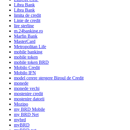
Libra Bank
Libra Bank
limita de credit
Linie de credit
lire sterline
m.24banking.ro
Marfin Bank
MasterCard
Metropolitan Life
mobile banking
mobile token
mobile token BRD
Mobilo Credit
Mobilo IFN
model cerere stergere Biroul de Credit
monede
monede vechi
mostenire credit
mostenire datorii
Mozipo
my BRD Mobile
my BRD Net
mybrd
myBRD