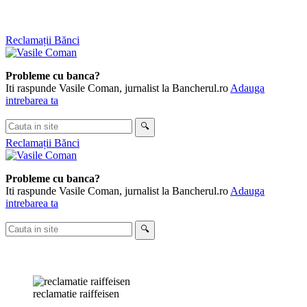
Sari
Reclamații Bănci
la
conținut
Probleme cu banca?
Iti raspunde Vasile Coman, jurnalist la Bancherul.ro
Adauga
intrebarea ta
Cauta
🔍
in
Reclamații Bănci
site
Probleme cu banca?
Iti raspunde Vasile Coman, jurnalist la Bancherul.ro
Adauga
intrebarea ta
Cauta
🔍
in
site
reclamatie raiffeisen