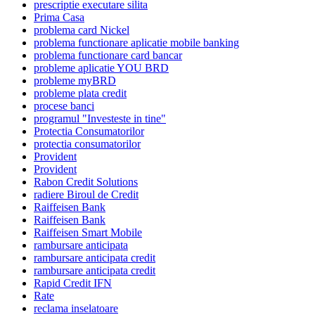
prescriptie executare silita
Prima Casa
problema card Nickel
problema functionare aplicatie mobile banking
problema functionare card bancar
probleme aplicatie YOU BRD
probleme myBRD
probleme plata credit
procese banci
programul "Investeste in tine"
Protectia Consumatorilor
protectia consumatorilor
Provident
Provident
Rabon Credit Solutions
radiere Biroul de Credit
Raiffeisen Bank
Raiffeisen Bank
Raiffeisen Smart Mobile
rambursare anticipata
rambursare anticipata credit
rambursare anticipata credit
Rapid Credit IFN
Rate
reclama inselatoare