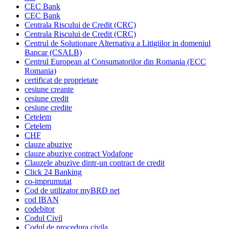
CEC Bank
CEC Bank
Centrala Riscului de Credit (CRC)
Centrala Riscului de Credit (CRC)
Centrul de Solutionare Alternativa a Litigiilor in domeniul
Bancar (CSALB)
Centrul European al Consumatorilor din Romania (ECC
Romania)
certificat de proprietate
cesiune creante
cesiune credit
cesiune credite
Cetelem
Cetelem
CHF
clauze abuzive
clauze abuzive contract Vodafone
Clauzele abuzive dintr-un contract de credit
Click 24 Banking
co-imprumutat
Cod de utilizator myBRD net
cod IBAN
codebitor
Codul Civil
Codul de procedura civila