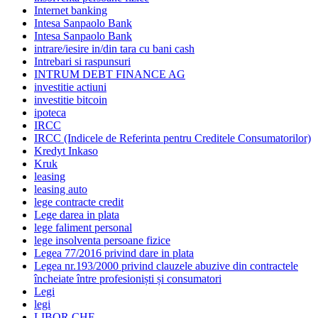
Internet banking
Intesa Sanpaolo Bank
Intesa Sanpaolo Bank
intrare/iesire in/din tara cu bani cash
Intrebari si raspunsuri
INTRUM DEBT FINANCE AG
investitie actiuni
investitie bitcoin
ipoteca
IRCC
IRCC (Indicele de Referinta pentru Creditele Consumatorilor)
Kredyt Inkaso
Kruk
leasing
leasing auto
lege contracte credit
Lege darea in plata
lege faliment personal
lege insolventa persoane fizice
Legea 77/2016 privind dare in plata
Legea nr.193/2000 privind clauzele abuzive din contractele
încheiate între profesioniști și consumatori
Legi
legi
LIBOR CHF