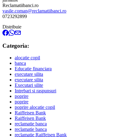
Reclamatiibanci.ro
vasile.coman@reclamatiibanci.ro
0723292899
Distribuie
Categoria:
alocatie copil
banca
Educatie financiara
executare silita
executare silita
Executari silite
Intrebari si raspunsuri
poprire
poprire
poprire alocatie copil
Raiffeisen Bank
Raiffeisen Bank
reclamatie banca
reclamatie banca
reclamatie Raiffeisen Bank