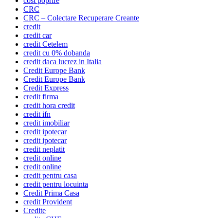
cost poprire
CRC
CRC – Colectare Recuperare Creante
credit
credit car
credit Cetelem
credit cu 0% dobanda
credit daca lucrez in Italia
Credit Europe Bank
Credit Europe Bank
Credit Express
credit firma
credit hora credit
credit ifn
credit imobiliar
credit ipotecar
credit ipotecar
credit neplatit
credit online
credit online
credit pentru casa
credit pentru locuinta
Credit Prima Casa
credit Provident
Credite