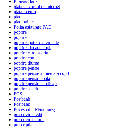
Piraeus Bank
plata cu cardul pe internet
plata in euro
plati
plati online
Polita asigurare PAD
poprire
poprire
poprire ajutor maternitate
poprire alocatie copil
poprire card salariu
poprire cont
poprire diurna
poprire pensie
poprire pensie alimentara copil
poprire pensie boala
poprire pensie handicap
poprire salariu
POS
Postbank
Postbank
Povesti din Maramureș
prescriere credit
prescriere datorii
prescriptie