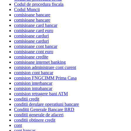
Codul de procedura fiscala
Codul Muncii
comisioane bancare
comisioane bancare
comisioane card bancar
comisioane card euro
comisioane carduri
comisioane carduri
comisioane cont bancar
comisioane cont euro
comisioane credite
comisioane internet banking
comision administrare cont curent
comision cont bancar
comision FNGCIMM Prima Casa
comision interbancar
comision intrabancar
comision retragere bani ATM
conditii credit
conditii derulare operatiuni bancare
Conditii Generale Bancare BRD
conditii generale de afaceri
conditii obtinere credit
cont
cont bancar