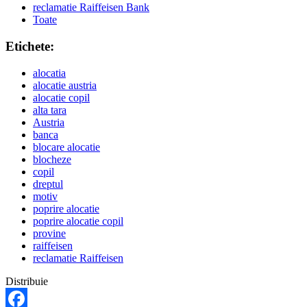
reclamatie Raiffeisen Bank
Toate
Etichete:
alocatia
alocatie austria
alocatie copil
alta tara
Austria
banca
blocare alocatie
blocheze
copil
dreptul
motiv
poprire alocatie
poprire alocatie copil
provine
raiffeisen
reclamatie Raiffeisen
Distribuie