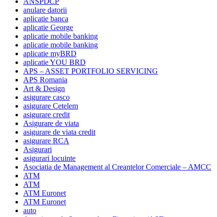
ANSPDCP
anulare datorii
aplicatie banca
aplicatie George
aplicatie mobile banking
aplicatie mobile banking
aplicatie myBRD
aplicatie YOU BRD
APS – ASSET PORTFOLIO SERVICING
APS Romania
Art & Design
asigurare casco
asigurare Cetelem
asigurare credit
Asigurare de viata
asigurare de viata credit
asigurare RCA
Asigurari
asigurari locuinte
Asociatia de Management al Creantelor Comerciale – AMCC
ATM
ATM
ATM Euronet
ATM Euronet
auto