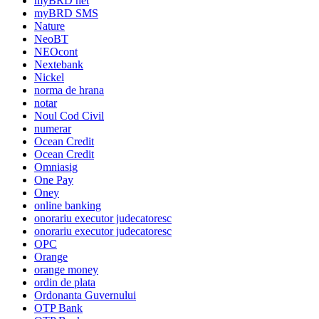
myBRD net
myBRD SMS
Nature
NeoBT
NEOcont
Nextebank
Nickel
norma de hrana
notar
Noul Cod Civil
numerar
Ocean Credit
Ocean Credit
Omniasig
One Pay
Oney
online banking
onorariu executor judecatoresc
onorariu executor judecatoresc
OPC
Orange
orange money
ordin de plata
Ordonanta Guvernului
OTP Bank