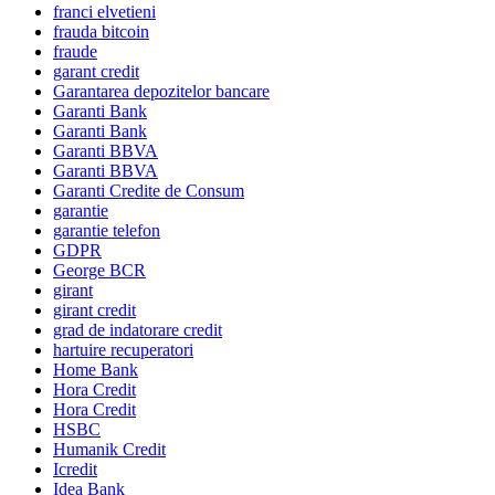
franci elvetieni
frauda bitcoin
fraude
garant credit
Garantarea depozitelor bancare
Garanti Bank
Garanti Bank
Garanti BBVA
Garanti BBVA
Garanti Credite de Consum
garantie
garantie telefon
GDPR
George BCR
girant
girant credit
grad de indatorare credit
hartuire recuperatori
Home Bank
Hora Credit
Hora Credit
HSBC
Humanik Credit
Icredit
Idea Bank