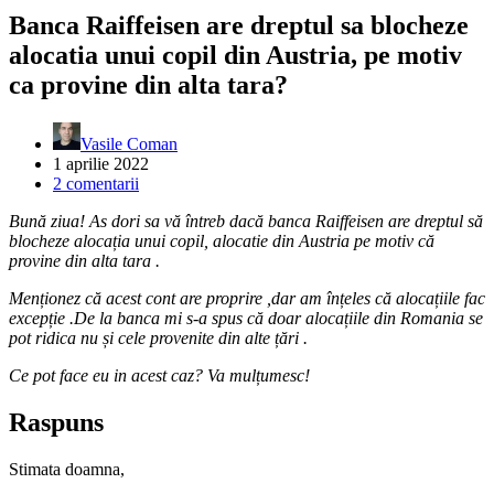
Banca Raiffeisen are dreptul sa blocheze
alocatia unui copil din Austria, pe motiv
ca provine din alta tara?
Vasile Coman
1 aprilie 2022
2 comentarii
Bună ziua! As dori sa vă întreb dacă banca Raiffeisen are dreptul să
blocheze alocația unui copil, alocatie din Austria pe motiv că
provine din alta tara .
Menționez că acest cont are proprire ,dar am înțeles că alocațiile fac
excepție .De la banca mi s-a spus că doar alocațiile din Romania se
pot ridica nu și cele provenite din alte țări .
Ce pot face eu in acest caz? Va mulțumesc!
Raspuns
Stimata doamna,