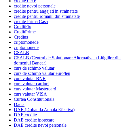
credite CHF
credite nevoi personale
credite pentru angajati in strainatate
credite pentru romanii din strainatate
credite Prima Casa
CreditFix
CreditPrime
Credius
criptomonede
criptomonede
CSALB
CSALB (Centrul de Solutionare Alternativa a Litigiilor din
domeniul Bancar)
curs de schimb valutar
curs de schimb valutar euro/leu
curs valutar BNR
curs valutar carduri
curs valutar Mastercard
curs valutar VISA
Curtea Constitutionala
Dacia
DAE (Dobanda Anuala Efectiva)
DAE credite
DAE credite ipotecare
DAE credite nevoi personale