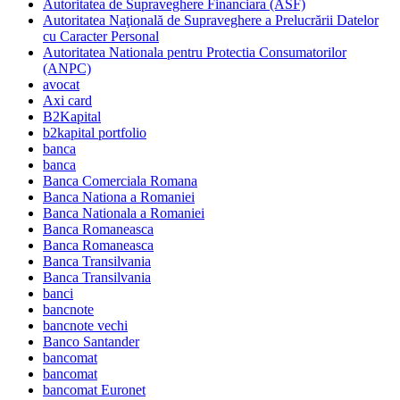
Autoritatea de Supraveghere Financiara (ASF)
Autoritatea Naţională de Supraveghere a Prelucrării Datelor
cu Caracter Personal
Autoritatea Nationala pentru Protectia Consumatorilor
(ANPC)
avocat
Axi card
B2Kapital
b2kapital portfolio
banca
banca
Banca Comerciala Romana
Banca Nationa a Romaniei
Banca Nationala a Romaniei
Banca Romaneasca
Banca Romaneasca
Banca Transilvania
Banca Transilvania
banci
bancnote
bancnote vechi
Banco Santander
bancomat
bancomat
bancomat Euronet