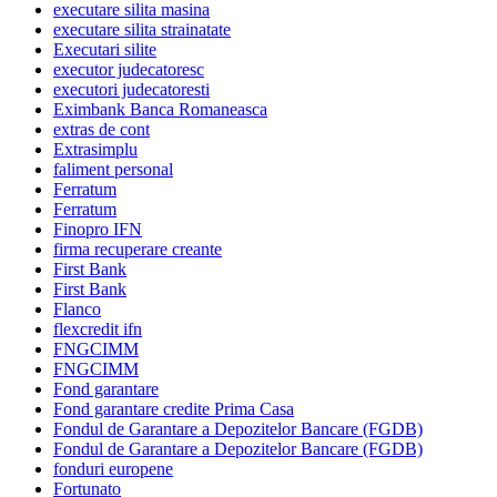
executare silita masina
executare silita strainatate
Executari silite
executor judecatoresc
executori judecatoresti
Eximbank Banca Romaneasca
extras de cont
Extrasimplu
faliment personal
Ferratum
Ferratum
Finopro IFN
firma recuperare creante
First Bank
First Bank
Flanco
flexcredit ifn
FNGCIMM
FNGCIMM
Fond garantare
Fond garantare credite Prima Casa
Fondul de Garantare a Depozitelor Bancare (FGDB)
Fondul de Garantare a Depozitelor Bancare (FGDB)
fonduri europene
Fortunato