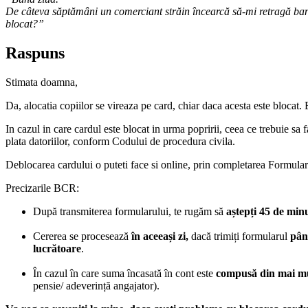
De câteva săptămâni un comerciant străin încearcă să-mi retragă bani 
blocat?”
Raspuns
Stimata doamna,
Da, alocatia copiilor se vireaza pe card, chiar daca acesta este blocat.
In cazul in care cardul este blocat in urma popririi, ceea ce trebuie sa f
plata datoriilor, conform Codului de procedura civila.
Deblocarea cardului o puteti face si online, prin completarea Formul
Precizarile BCR:
După transmiterea formularului, te rugăm să
aștepți 45 de min
Cererea se procesează
în aceeași zi,
dacă trimiți formularul
pân
lucrătoare
.
În cazul în care suma încasată în cont este
compusă din mai mu
pensie/ adeverință angajator).