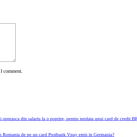
e I comment.
i opreasca din salariu la o poprire, pentru neplata unui card de credit 
 in Romania de pe un card Postbank Vpay emis in Germania?