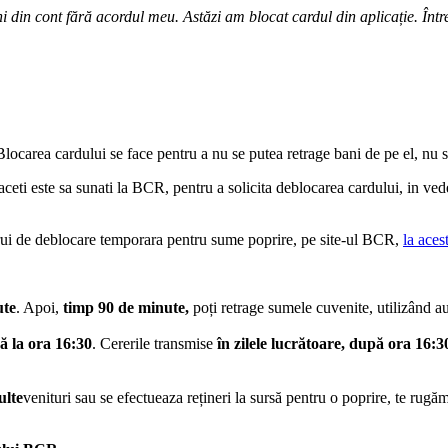
din cont fără acordul meu. Astăzi am blocat cardul din aplicație. Între
 Blocarea cardului se face pentru a nu se putea retrage bani de pe el, nu s
aceti este sa sunati la BCR, pentru a solicita deblocarea cardului, in vede
arui de deblocare temporara pentru sume poprire, pe site-ul BCR,
la aces
ute
. Apoi,
timp 90 de minute,
poți retrage sumele cuvenite, utilizând a
ă la ora 16:30
. Cererile transmise
în zilele lucrătoare, după ora 16:3
lte
venituri sau se efectueaza rețineri la sursă pentru o poprire, te rugă