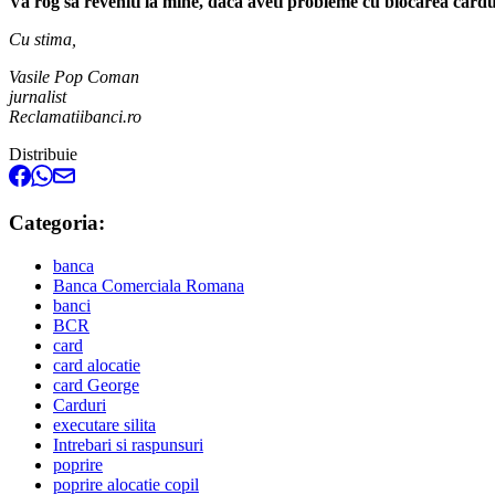
Va rog sa reveniti la mine, daca aveti probleme cu blocarea car
Cu stima,
Vasile Pop Coman
jurnalist
Reclamatiibanci.ro
Distribuie
Categoria:
banca
Banca Comerciala Romana
banci
BCR
card
card alocatie
card George
Carduri
executare silita
Intrebari si raspunsuri
poprire
poprire alocatie copil