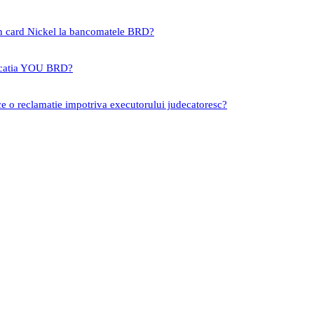
un card Nickel la bancomatele BRD?
icatia YOU BRD?
ce o reclamatie impotriva executorului judecatoresc?