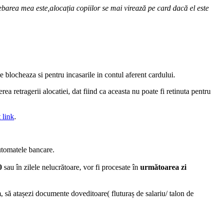
barea mea este,alocația copiilor se mai virează pe card dacă el este
e blocheaza si pentru incasarile in contul aferent cardului.
rea retragerii alocatiei, dat fiind ca aceasta nu poate fi retinuta pentru
t link
.
utomatele bancare.
0
sau în zilele nelucrătoare, vor fi procesate în
următoarea zi
m, să atașezi documente doveditoare( fluturaș de salariu/ talon de