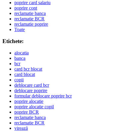
poprire card salariu
poprire cont
reclamatie banca
reclamatie BCR
reclamatie poprire
Toate
Etichete:
alocatia
banca
bcr
card bcr blocat
card blocat
copii
deblocare card bcr
deblocare poprire
formular deblocare poprire bcr
poprire alocatie
poprire alocatie copil
poprire BCR
reclamatie banca
reclamatie BCR
virează