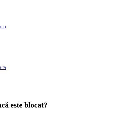
 ta
 ta
acă este blocat?