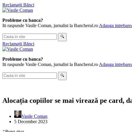
Skip
Reclamații Bănci
to
content
Probleme cu banca?
Iti raspunde Vasile Coman, jurnalist la Bancherul.ro
Adauga intrebarea
Cauta
🔍
in
Reclamații Bănci
site
Probleme cu banca?
Iti raspunde Vasile Coman, jurnalist la Bancherul.ro
Adauga intrebarea
Cauta
🔍
in
site
Alocația copiilor se mai virează pe card, d
Vasile Coman
5 December 2023
“Buna ziua.