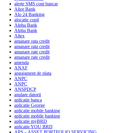
alerte SMS cont bancar
Alior Bank
Alo 24 Banking
alocatie copil
Alpha Bank
Alpha Bank
Altex
amanare rata credit
amanare rata credit
amanare rate credit
amanare rate credit
amenda
ANAF
angajament de plata
ANPC
ANPC
ANSPDCP
anulare datorii
aplicatie banca
aplicatie George
aplicatie mobile banking
aplicatie mobile banking
aplicatie myBRD
aplicatie YOU BRD
APS – ASSET PORTFOLIO SERVICING