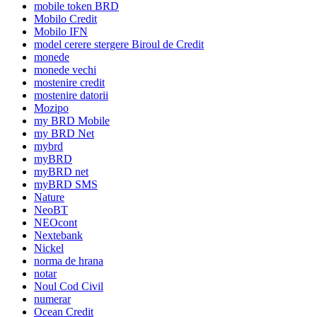
mobile token BRD
Mobilo Credit
Mobilo IFN
model cerere stergere Biroul de Credit
monede
monede vechi
mostenire credit
mostenire datorii
Mozipo
my BRD Mobile
my BRD Net
mybrd
myBRD
myBRD net
myBRD SMS
Nature
NeoBT
NEOcont
Nextebank
Nickel
norma de hrana
notar
Noul Cod Civil
numerar
Ocean Credit