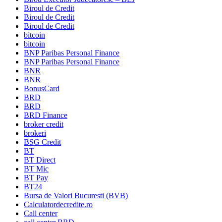
Biroul de Credit
Biroul de Credit
Biroul de Credit
bitcoin
bitcoin
BNP Paribas Personal Finance
BNP Paribas Personal Finance
BNR
BNR
BonusCard
BRD
BRD
BRD Finance
broker credit
brokeri
BSG Credit
BT
BT Direct
BT Mic
BT Pay
BT24
Bursa de Valori Bucuresti (BVB)
Calculatordecredite.ro
Call center