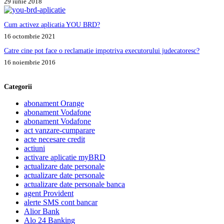
29 iunie 2018
Cum activez aplicatia YOU BRD?
16 octombrie 2021
Catre cine pot face o reclamatie impotriva executorului judecatoresc?
16 noiembrie 2016
Categorii
abonament Orange
abonament Vodafone
abonament Vodafone
act vanzare-cumparare
acte necesare credit
actiuni
activare aplicatie myBRD
actualizare date personale
actualizare date personale
actualizare date personale banca
agent Provident
alerte SMS cont bancar
Alior Bank
Alo 24 Banking