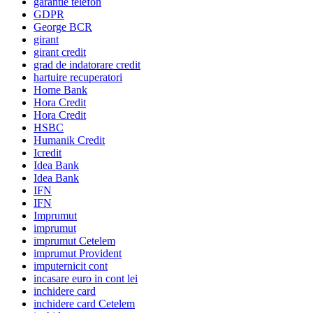
garantie telefon
GDPR
George BCR
girant
girant credit
grad de indatorare credit
hartuire recuperatori
Home Bank
Hora Credit
Hora Credit
HSBC
Humanik Credit
Icredit
Idea Bank
Idea Bank
IFN
IFN
Imprumut
imprumut
imprumut Cetelem
imprumut Provident
imputernicit cont
incasare euro in cont lei
inchidere card
inchidere card Cetelem