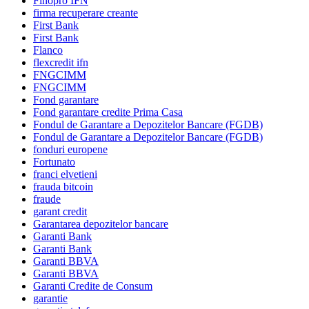
Finopro IFN
firma recuperare creante
First Bank
First Bank
Flanco
flexcredit ifn
FNGCIMM
FNGCIMM
Fond garantare
Fond garantare credite Prima Casa
Fondul de Garantare a Depozitelor Bancare (FGDB)
Fondul de Garantare a Depozitelor Bancare (FGDB)
fonduri europene
Fortunato
franci elvetieni
frauda bitcoin
fraude
garant credit
Garantarea depozitelor bancare
Garanti Bank
Garanti Bank
Garanti BBVA
Garanti BBVA
Garanti Credite de Consum
garantie