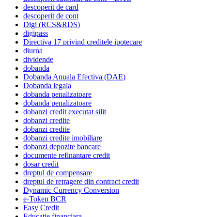
descoperit de card
descoperit de cont
Digi (RCS&RDS)
digipass
Directiva 17 privind creditele ipotecare
diurna
dividende
dobanda
Dobanda Anuala Efectiva (DAE)
Dobanda legala
dobanda penalizatoare
dobanda penalizatoare
dobanzi credit executat silit
dobanzi credite
dobanzi credite
dobanzi credite imobiliare
dobanzi depozite bancare
documente refinantare credit
dosar credit
dreptul de compensare
dreptul de retragere din contract credit
Dynamic Currency Conversion
e-Token BCR
Easy Credit
Educatie financiara