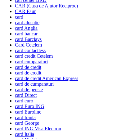
call center BRD
CAR (Casa de Ajutor Reciproc)
CAR Faur
card
card alocatie
card Anglia
card bancar
card Barclays
Card Cetelem
card contactless
card credit Cetelem
card cumparaturi
card de credit
card de credit
card de credit American Express
card de cumparaturi
card de pensie
card Direct
card euro
card Euro ING
card Euroline
card franta
card George
card ING Visa Electron
card Italia