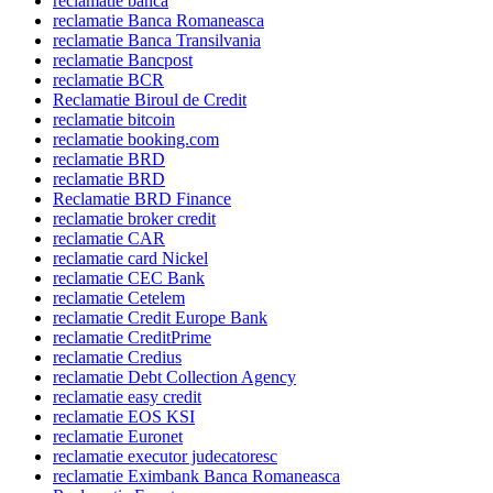
reclamatie banca
reclamatie Banca Romaneasca
reclamatie Banca Transilvania
reclamatie Bancpost
reclamatie BCR
Reclamatie Biroul de Credit
reclamatie bitcoin
reclamatie booking.com
reclamatie BRD
reclamatie BRD
Reclamatie BRD Finance
reclamatie broker credit
reclamatie CAR
reclamatie card Nickel
reclamatie CEC Bank
reclamatie Cetelem
reclamatie Credit Europe Bank
reclamatie CreditPrime
reclamatie Credius
reclamatie Debt Collection Agency
reclamatie easy credit
reclamatie EOS KSI
reclamatie Euronet
reclamatie executor judecatoresc
reclamatie Eximbank Banca Romaneasca