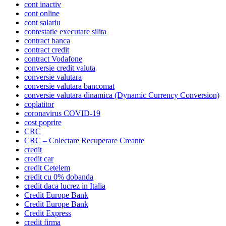
cont inactiv
cont online
cont salariu
contestatie executare silita
contract banca
contract credit
contract Vodafone
conversie credit valuta
conversie valutara
conversie valutara bancomat
conversie valutara dinamica (Dynamic Currency Conversion)
coplatitor
coronavirus COVID-19
cost poprire
CRC
CRC – Colectare Recuperare Creante
credit
credit car
credit Cetelem
credit cu 0% dobanda
credit daca lucrez in Italia
Credit Europe Bank
Credit Europe Bank
Credit Express
credit firma