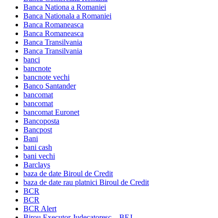
Banca Nationa a Romaniei
Banca Nationala a Romaniei
Banca Romaneasca
Banca Romaneasca
Banca Transilvania
Banca Transilvania
banci
bancnote
bancnote vechi
Banco Santander
bancomat
bancomat
bancomat Euronet
Bancoposta
Bancpost
Bani
bani cash
bani vechi
Barclays
baza de date Biroul de Credit
baza de date rau platnici Biroul de Credit
BCR
BCR
BCR Alert
Birou Executor Judecatoresc – BEJ