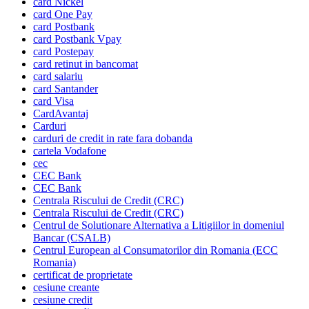
card Nickel
card One Pay
card Postbank
card Postbank Vpay
card Postepay
card retinut in bancomat
card salariu
card Santander
card Visa
CardAvantaj
Carduri
carduri de credit in rate fara dobanda
cartela Vodafone
cec
CEC Bank
CEC Bank
Centrala Riscului de Credit (CRC)
Centrala Riscului de Credit (CRC)
Centrul de Solutionare Alternativa a Litigiilor in domeniul
Bancar (CSALB)
Centrul European al Consumatorilor din Romania (ECC
Romania)
certificat de proprietate
cesiune creante
cesiune credit