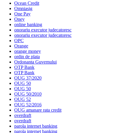
Ocean Credit
Omniasig
One Pay
Oney
online banking
onorariu executor judecatoresc
onorariu executor judecatoresc
OPC
Orange
orange money
ordin de plata
Ordonanta Guvernului
OTP Bank
OTP Bank
OUG 37/2020
OUG 50
OUG 50
OUG 50/2010
OUG 52
OUG 52/2016
OUG amanare rata credit
overdraft
overdraft
parola internet banking
parola internet banking