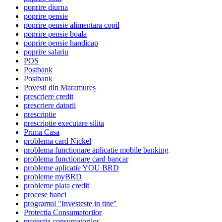
poprire diurna
poprire pensie
poprire pensie alimentara copil
poprire pensie boala
poprire pensie handicap
poprire salariu
POS
Postbank
Postbank
Povesti din Maramureș
prescriere credit
prescriere datorii
prescriptie
prescriptie executare silita
Prima Casa
problema card Nickel
problema functionare aplicatie mobile banking
problema functionare card bancar
probleme aplicatie YOU BRD
probleme myBRD
probleme plata credit
procese banci
programul "Investeste in tine"
Protectia Consumatorilor
protectia consumatorilor