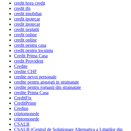
credit hora credit
credit ifn
credit imobiliar
credit ipotecar
credit ipotecar
credit neplatit
credit online
credit online
credit pentru casa
credit pentru locuinta
Credit Prima Casa
credit Provident
Credite
credite CHF
credite nevoi personale
credite pentru angajati in strainatate
credite pentru romanii din strainatate
credite Prima Casa
CreditFix
CreditPrime
Credius
criptomonede
criptomonede
CSALB
CSALB (Centrul de Solutionare Alternativa a Litigiilor din