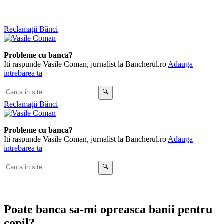
Sari
Reclamații Bănci
la
conținut
Probleme cu banca?
Iti raspunde Vasile Coman, jurnalist la Bancherul.ro
Adauga
intrebarea ta
Cauta
🔍
in
Reclamații Bănci
site
Probleme cu banca?
Iti raspunde Vasile Coman, jurnalist la Bancherul.ro
Adauga
intrebarea ta
Cauta
🔍
in
site
Poate banca sa-mi opreasca banii pentru
copil?