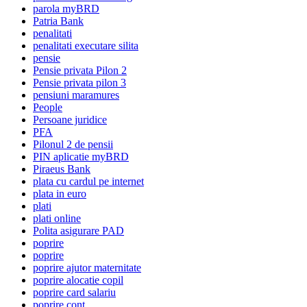
parola myBRD
Patria Bank
penalitati
penalitati executare silita
pensie
Pensie privata Pilon 2
Pensie privata pilon 3
pensiuni maramures
People
Persoane juridice
PFA
Pilonul 2 de pensii
PIN aplicatie myBRD
Piraeus Bank
plata cu cardul pe internet
plata in euro
plati
plati online
Polita asigurare PAD
poprire
poprire
poprire ajutor maternitate
poprire alocatie copil
poprire card salariu
poprire cont