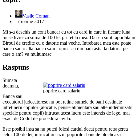
Vasile Coman
17 martie 2017
Mi s-a deschis un cont bancar cu tot cu card in care in fiecare luna
mi se livreaza suma de 100 lei ptr fetita mea. Dar eu sunt raportata in
Biroul de credite cu o datorie mai veche. Intrebarea mea este poate
banca sau o alta banca sa-mi opreasca din bani astia la datoria pe
care o am? va multumesc
Raspuns
Stimata
doamna,
poprire card salariu
Banca sau
executorul judecatoresc nu pot retine sumele de bani destinate
intretinerii copiilor (alocatie, pensie alimentara sau alte indemnizatii
speciale pentru copii) intrucat acest lucru este interzis de lege, mai
exact de Codul de procedura civila.
Este posibil insa sa nu puteti folosi cardul decat pentru retragerea
celor 100 de lei, intrucat in cazul popririlor bancile blocheaza