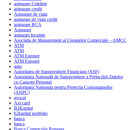
asigurare Cetelem
asigurare credit
Asigurare de viata
asigurare de viata credit
asigurare RCA
Asigurari
asigurari locuinte
Asociatia de Management al Creantelor Comerciale – AMCC
ATM
ATM
ATM Euronet
ATM Euronet
auto
Autoritatea de Supraveghere Financiara (ASF)
Autoritatea Naţională de Supraveghere a Prelucrării Datelor
cu Caracter Personal
Autoritatea Nationala pentru Protectia Consumatorilor
(ANPC)
avocat
Axi card
B2Kapital
b2kapital portfolio
banca
banca
Banca Comerciala Romana