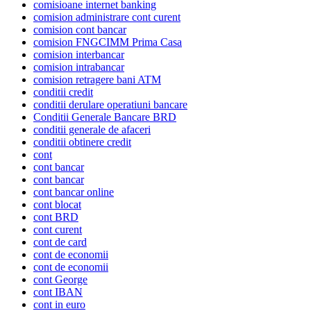
comisioane internet banking
comision administrare cont curent
comision cont bancar
comision FNGCIMM Prima Casa
comision interbancar
comision intrabancar
comision retragere bani ATM
conditii credit
conditii derulare operatiuni bancare
Conditii Generale Bancare BRD
conditii generale de afaceri
conditii obtinere credit
cont
cont bancar
cont bancar
cont bancar online
cont blocat
cont BRD
cont curent
cont de card
cont de economii
cont de economii
cont George
cont IBAN
cont in euro