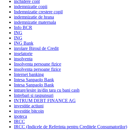
inchidere cont
indemnizatie copii
Indemnizatie crestere copil
indemnizatie de hrana
indemnizatie maternala
Info BCR
ING
ING
ING Bank
inrolare Biroul de Credit
inselatorie
insolventa
Insolventa persoane fizice
insolventa persoane fizice
Internet banking
Intesa Sanpaolo Bank
Intesa Sanpaolo Bank
intrare/iesire in/din tara cu bani cash
Intrebari si raspunsuri
INTRUM DEBT FINANCE AG
investitie actiuni
investitie bitcoin
ipoteca
IRCC
IRCC (Indicele de Referinta pentru Creditele Consumatorilor)