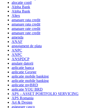
alocatie copil
Alpha Bank
Alpha Bank
Altex
amanare rata credit
amanare rata credit
amanare rate credit
amanare rate credit
amenda
ANAF
angajament de plata
ANPC
ANPC
ANSPDCP
anulare datorii
aplicatie banca
aplicatie George
aplicatie mobile banking
aplicatie mobile banking
aplicatie myBRD
aplicatie YOU BRD
APS – ASSET PORTFOLIO SERVICING
APS Romania
Art & Design
asigurare casco