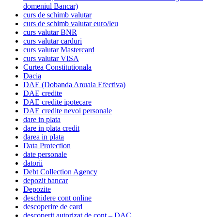
domeniul Bancar)
curs de schimb valutar
curs de schimb valutar euro/leu
curs valutar BNR
curs valutar carduri
curs valutar Mastercard
curs valutar VISA
Curtea Constitutionala
Dacia
DAE (Dobanda Anuala Efectiva)
DAE credite
DAE credite ipotecare
DAE credite nevoi personale
dare in plata
dare in plata credit
darea in plata
Data Protection
date personale
datorii
Debt Collection Agency
depozit bancar
Depozite
deschidere cont online
descoperire de card
descoperit autorizat de cont – DAC