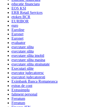
educatie financiara
EOS KSI
ERB Retail Services
etoken BCR
EURIBOR
euro
Euroline
Euronet
Euronet
evaluator
executare silita
executare silita
executare silita imobil
executare silita masina
executare silita strainatate
Executari silite
executor judecatoresc
executori judecatoresti
Eximbank Banca Romaneasca
extras de cont
Extrasimplu
faliment personal
Ferratum
Ferratum