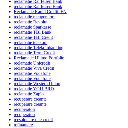
reclamatie Raiffeisen Bank
reclamatie Raiffeisen Bank
Reclamatie Rapid Credit IFN
reclamatie recuperatori
reclamatie Revolut
reclamatie Sparkasse
reclamatie TBI Bank
reclamatie TBI Credit
reclamatie telekom
reclamatie Telekombanking
reclamatie Terra Credit
Reclamatie Ultimo Portfolio
reclamatie Unicredit
reclamatie Viva Credit
reclamatie Vodafone
reclamatie Vodafone
reclamatie Western Union
reclamatie YOU BRD
reclamatie Zaplo
recuperare creante
recuperare creante
recuperatori
recuperatori
reesalonare rate credit
refinantare