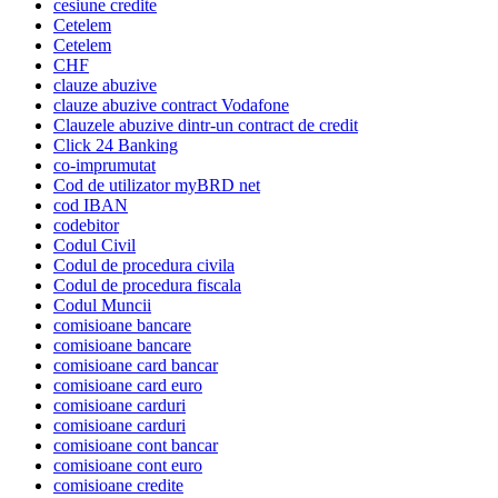
cesiune credite
Cetelem
Cetelem
CHF
clauze abuzive
clauze abuzive contract Vodafone
Clauzele abuzive dintr-un contract de credit
Click 24 Banking
co-imprumutat
Cod de utilizator myBRD net
cod IBAN
codebitor
Codul Civil
Codul de procedura civila
Codul de procedura fiscala
Codul Muncii
comisioane bancare
comisioane bancare
comisioane card bancar
comisioane card euro
comisioane carduri
comisioane carduri
comisioane cont bancar
comisioane cont euro
comisioane credite