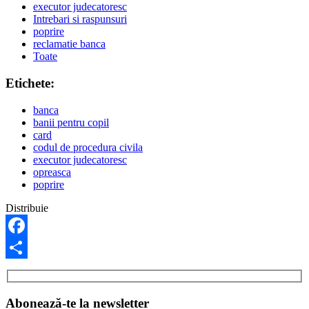
executor judecatoresc
Intrebari si raspunsuri
poprire
reclamatie banca
Toate
Etichete:
banca
banii pentru copil
card
codul de procedura civila
executor judecatoresc
opreasca
poprire
Distribuie
Facebook
Partajează
Abonează-te la newsletter