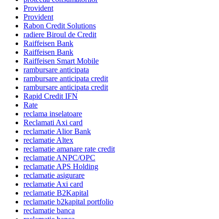
Provident
Provident
Rabon Credit Solutions
radiere Biroul de Credit
Raiffeisen Bank
Raiffeisen Bank
Raiffeisen Smart Mobile
rambursare anticipata
rambursare anticipata credit
rambursare anticipata credit
Rapid Credit IFN
Rate
reclama inselatoare
Reclamati Axi card
reclamatie Alior Bank
reclamatie Altex
reclamatie amanare rate credit
reclamatie ANPC/OPC
reclamatie APS Holding
reclamatie asigurare
reclamatie Axi card
reclamatie B2Kapital
reclamatie b2kapital portfolio
reclamatie banca