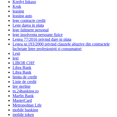
Kredyt Inkaso
Kruk
leasing
leasing auto
lege contracte credit
Lege darea in plata
lege faliment personal
lege insolventa persoane fizice
Legea 77/2016 privind dare in plata
Legea nr.193/2000 privind clauzele abuzive din contractele
încheiate între profesioniști și consumatori
Legi
legi
LIBOR CHF
Libra Bank
Libra Bank
limita de credit
Linie de credit
lire sterline
m.24banking.ro
Marfin Bank
MasterCard
Metropolitan Life
mobile banking
mobile token