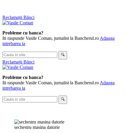
Skip
Reclamații Bănci
to
content
Probleme cu banca?
Iti raspunde Vasile Coman, jurnalist la Bancherul.ro
Adauga
intrebarea ta
Cauta
🔍
in
Reclamații Bănci
site
Probleme cu banca?
Iti raspunde Vasile Coman, jurnalist la Bancherul.ro
Adauga
intrebarea ta
Cauta
🔍
in
site
sechestru masina datorie