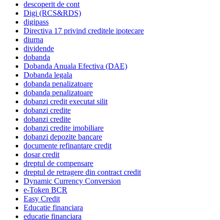
descoperit de cont
Digi (RCS&RDS)
digipass
Directiva 17 privind creditele ipotecare
diurna
dividende
dobanda
Dobanda Anuala Efectiva (DAE)
Dobanda legala
dobanda penalizatoare
dobanda penalizatoare
dobanzi credit executat silit
dobanzi credite
dobanzi credite
dobanzi credite imobiliare
dobanzi depozite bancare
documente refinantare credit
dosar credit
dreptul de compensare
dreptul de retragere din contract credit
Dynamic Currency Conversion
e-Token BCR
Easy Credit
Educatie financiara
educatie financiara