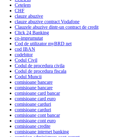
Cetelem
CHF
clauze abuzive
clauze abuzive contract Vodafone
Clauzele abuzive dintr-un contract de credit
Click 24 Banking
co-imprumutat
Cod de utilizator myBRD net
cod IBAN
codebitor
Codul Civil
Codul de procedura civila
Codul de procedura fiscala
Codul Muncii
comisioane bancare
comisioane bancare
comisioane card bancar
comisioane card euro
comisioane carduri
comisioane carduri
comisioane cont bancar
comisioane cont euro
comisioane credite
comisioane internet banking