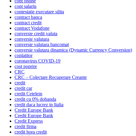
cont online
cont salariu
contestatie executare silita
contract banca
contract credit
contract Vodafone
conversie credit valuta
conversie valutara
conversie valutara bancomat
conversie valutara dinamica (Dynamic Currency Conversion)
coplatitor
coronavirus COVID-19
cost poprire
CRC
CRC – Colectare Recuperare Creante
credit
credit car
credit Cetelem
credit cu 0% dobanda
credit daca lucrez in Italia
Credit Europe Bank
Credit Europe Bank
Credit Express
credit firma
credit hora credit