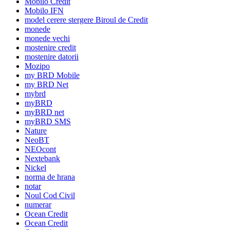
Mobilo Credit
Mobilo IFN
model cerere stergere Biroul de Credit
monede
monede vechi
mostenire credit
mostenire datorii
Mozipo
my BRD Mobile
my BRD Net
mybrd
myBRD
myBRD net
myBRD SMS
Nature
NeoBT
NEOcont
Nextebank
Nickel
norma de hrana
notar
Noul Cod Civil
numerar
Ocean Credit
Ocean Credit