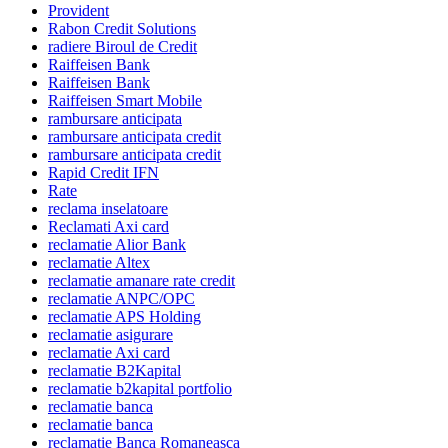
Provident
Rabon Credit Solutions
radiere Biroul de Credit
Raiffeisen Bank
Raiffeisen Bank
Raiffeisen Smart Mobile
rambursare anticipata
rambursare anticipata credit
rambursare anticipata credit
Rapid Credit IFN
Rate
reclama inselatoare
Reclamati Axi card
reclamatie Alior Bank
reclamatie Altex
reclamatie amanare rate credit
reclamatie ANPC/OPC
reclamatie APS Holding
reclamatie asigurare
reclamatie Axi card
reclamatie B2Kapital
reclamatie b2kapital portfolio
reclamatie banca
reclamatie banca
reclamatie Banca Romaneasca