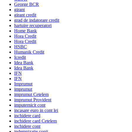
George BCR
girant
girant credit
grad de indatorare credit
hartuire recuperatori
Home Bank
Hora Credit
Hora Credit
HSBC
Humanik Credit
Icredit
Idea Bank
Idea Bank
IFN
IFN
Imprumut
imprumut
imprumut Cetelem
imprumut Provident
imputernicit cont
incasare euro in cont lei
inchidere card
inchidere card Cetelem
inchidere cont
indemnizatie copii