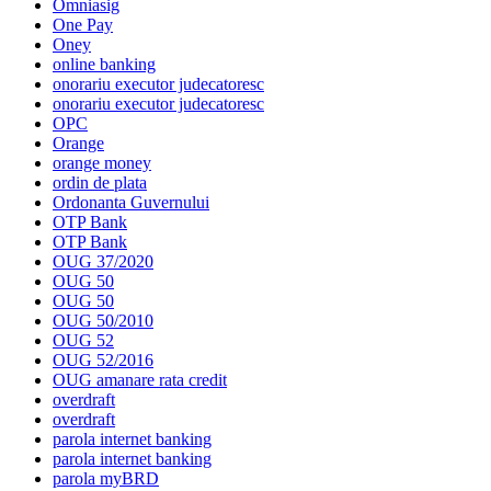
Omniasig
One Pay
Oney
online banking
onorariu executor judecatoresc
onorariu executor judecatoresc
OPC
Orange
orange money
ordin de plata
Ordonanta Guvernului
OTP Bank
OTP Bank
OUG 37/2020
OUG 50
OUG 50
OUG 50/2010
OUG 52
OUG 52/2016
OUG amanare rata credit
overdraft
overdraft
parola internet banking
parola internet banking
parola myBRD