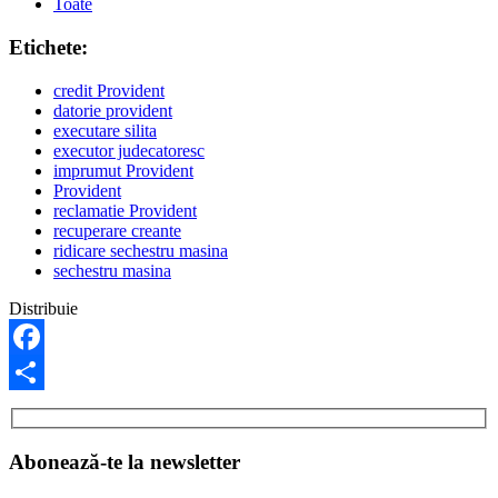
Toate
Etichete:
credit Provident
datorie provident
executare silita
executor judecatoresc
imprumut Provident
Provident
reclamatie Provident
recuperare creante
ridicare sechestru masina
sechestru masina
Distribuie
Facebook
Share
Abonează-te la newsletter