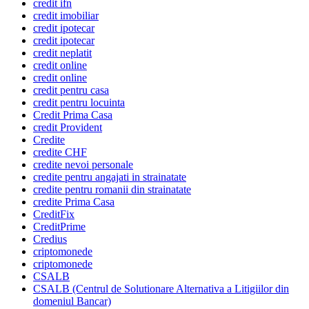
credit ifn
credit imobiliar
credit ipotecar
credit ipotecar
credit neplatit
credit online
credit online
credit pentru casa
credit pentru locuinta
Credit Prima Casa
credit Provident
Credite
credite CHF
credite nevoi personale
credite pentru angajati in strainatate
credite pentru romanii din strainatate
credite Prima Casa
CreditFix
CreditPrime
Credius
criptomonede
criptomonede
CSALB
CSALB (Centrul de Solutionare Alternativa a Litigiilor din
domeniul Bancar)