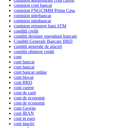
comision administrare cont curent
comision cont bancar
comision FNGCIMM Prima Casa
comision interbancar
comision intrabancar
comision retragere bani ATM
conditii credit
conditii derulare operatiuni bancare
Conditii Generale Bancare BRD
conditii generale de afaceri
conditii obtinere credit
cont
cont bancar
cont bancar
cont bancar online
cont blocat
cont BRD
cont curent
cont de card
cont de economii
cont de economii
cont George
cont IBAN
cont in euro
cont inactiv