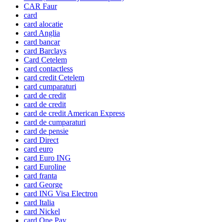
CAR Faur
card
card alocatie
card Anglia
card bancar
card Barclays
Card Cetelem
card contactless
card credit Cetelem
card cumparaturi
card de credit
card de credit
card de credit American Express
card de cumparaturi
card de pensie
card Direct
card euro
card Euro ING
card Euroline
card franta
card George
card ING Visa Electron
card Italia
card Nickel
card One Pay