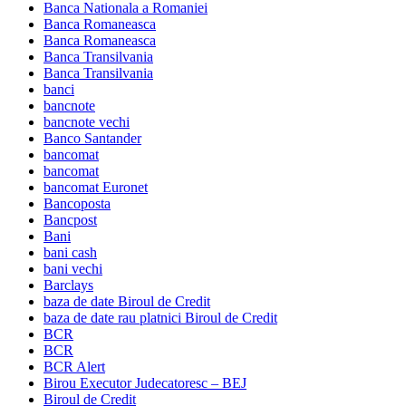
Banca Nationala a Romaniei
Banca Romaneasca
Banca Romaneasca
Banca Transilvania
Banca Transilvania
banci
bancnote
bancnote vechi
Banco Santander
bancomat
bancomat
bancomat Euronet
Bancoposta
Bancpost
Bani
bani cash
bani vechi
Barclays
baza de date Biroul de Credit
baza de date rau platnici Biroul de Credit
BCR
BCR
BCR Alert
Birou Executor Judecatoresc – BEJ
Biroul de Credit