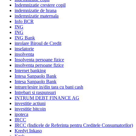
Indemnizatie crestere copil
indemnizatie de hrana
indemnizatie maternala
Info BCR
ING
ING
ING Bank
inrolare Biroul de Credit
inselatorie
insolventa
Insolventa persoane fizice
insolventa persoane fizice
Internet banking
Intesa Sanpaolo Bank
Intesa Sanpaolo Bank
intrare/iesire in/din tara cu bani cash
Intrebari si raspunsuri
INTRUM DEBT FINANCE AG
investitie actiuni
investitie bitcoin
ipoteca
IRCC
IRCC (Indicele de Referinta pentru Creditele Consumatorilor)
Kredyt Inkaso