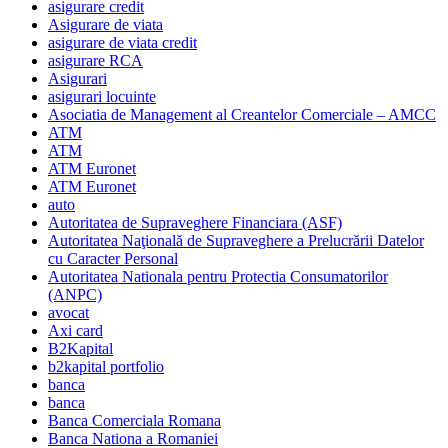
asigurare credit
Asigurare de viata
asigurare de viata credit
asigurare RCA
Asigurari
asigurari locuinte
Asociatia de Management al Creantelor Comerciale – AMCC
ATM
ATM
ATM Euronet
ATM Euronet
auto
Autoritatea de Supraveghere Financiara (ASF)
Autoritatea Naţională de Supraveghere a Prelucrării Datelor
cu Caracter Personal
Autoritatea Nationala pentru Protectia Consumatorilor
(ANPC)
avocat
Axi card
B2Kapital
b2kapital portfolio
banca
banca
Banca Comerciala Romana
Banca Nationa a Romaniei