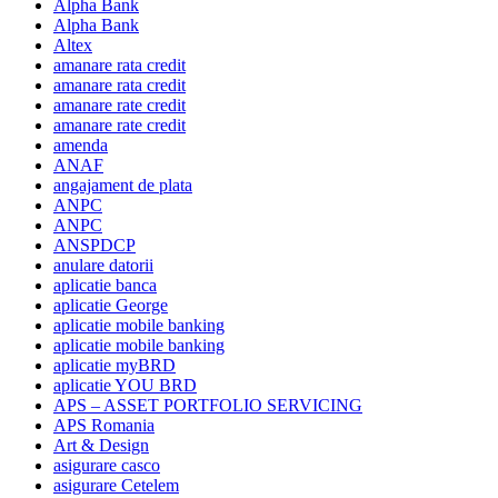
Alpha Bank
Alpha Bank
Altex
amanare rata credit
amanare rata credit
amanare rate credit
amanare rate credit
amenda
ANAF
angajament de plata
ANPC
ANPC
ANSPDCP
anulare datorii
aplicatie banca
aplicatie George
aplicatie mobile banking
aplicatie mobile banking
aplicatie myBRD
aplicatie YOU BRD
APS – ASSET PORTFOLIO SERVICING
APS Romania
Art & Design
asigurare casco
asigurare Cetelem