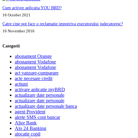
Cum activez aplicatia YOU BRD?
16 October 2021
Catre cine pot face o reclamatie impotriva executorului judecatoresc?
16 November 2016
Categorii
abonament Orange
abonament Vodafone
abonament Vodafone
act vanzare-cumparare
acte necesare credit
actiuni
activare aplicatie myBRD
actualizare date personale
actualizare date personale
actualizare date personale banca
agent Provident
alerte SMS cont bancar
Alior Bank
Alo 24 Banking
alocatie copil