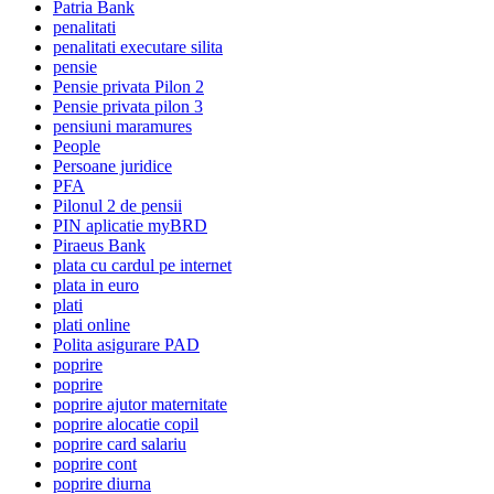
Patria Bank
penalitati
penalitati executare silita
pensie
Pensie privata Pilon 2
Pensie privata pilon 3
pensiuni maramures
People
Persoane juridice
PFA
Pilonul 2 de pensii
PIN aplicatie myBRD
Piraeus Bank
plata cu cardul pe internet
plata in euro
plati
plati online
Polita asigurare PAD
poprire
poprire
poprire ajutor maternitate
poprire alocatie copil
poprire card salariu
poprire cont
poprire diurna