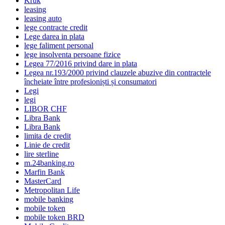
Kruk
leasing
leasing auto
lege contracte credit
Lege darea in plata
lege faliment personal
lege insolventa persoane fizice
Legea 77/2016 privind dare in plata
Legea nr.193/2000 privind clauzele abuzive din contractele
încheiate între profesioniști și consumatori
Legi
legi
LIBOR CHF
Libra Bank
Libra Bank
limita de credit
Linie de credit
lire sterline
m.24banking.ro
Marfin Bank
MasterCard
Metropolitan Life
mobile banking
mobile token
mobile token BRD