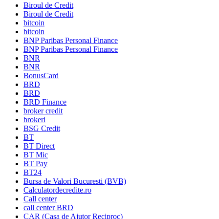
Biroul de Credit
Biroul de Credit
bitcoin
bitcoin
BNP Paribas Personal Finance
BNP Paribas Personal Finance
BNR
BNR
BonusCard
BRD
BRD
BRD Finance
broker credit
brokeri
BSG Credit
BT
BT Direct
BT Mic
BT Pay
BT24
Bursa de Valori Bucuresti (BVB)
Calculatordecredite.ro
Call center
call center BRD
CAR (Casa de Ajutor Reciproc)