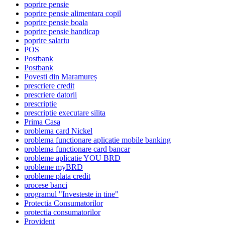
poprire pensie
poprire pensie alimentara copil
poprire pensie boala
poprire pensie handicap
poprire salariu
POS
Postbank
Postbank
Povesti din Maramureș
prescriere credit
prescriere datorii
prescriptie
prescriptie executare silita
Prima Casa
problema card Nickel
problema functionare aplicatie mobile banking
problema functionare card bancar
probleme aplicatie YOU BRD
probleme myBRD
probleme plata credit
procese banci
programul "Investeste in tine"
Protectia Consumatorilor
protectia consumatorilor
Provident