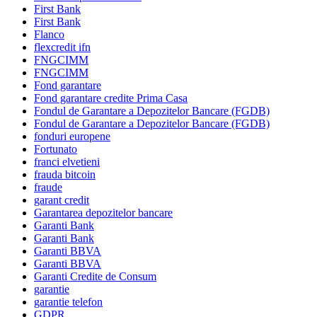
First Bank
First Bank
Flanco
flexcredit ifn
FNGCIMM
FNGCIMM
Fond garantare
Fond garantare credite Prima Casa
Fondul de Garantare a Depozitelor Bancare (FGDB)
Fondul de Garantare a Depozitelor Bancare (FGDB)
fonduri europene
Fortunato
franci elvetieni
frauda bitcoin
fraude
garant credit
Garantarea depozitelor bancare
Garanti Bank
Garanti Bank
Garanti BBVA
Garanti BBVA
Garanti Credite de Consum
garantie
garantie telefon
GDPR