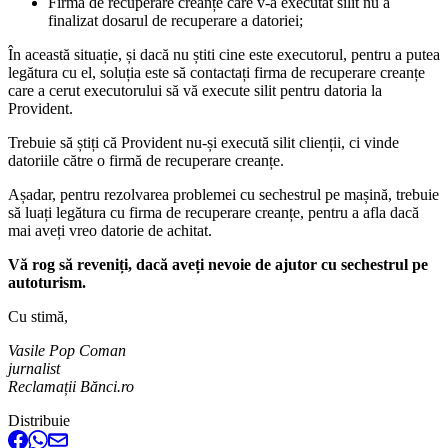
Firma de recuperare creanțe care v-a executat silit nu a
finalizat dosarul de recuperare a datoriei;
În această situație, și dacă nu știti cine este executorul, pentru a putea
legătura cu el, soluția este să contactați firma de recuperare creanțe
care a cerut executorului să vă execute silit pentru datoria la
Provident.
Trebuie să știți că Provident nu-și execută silit clienții, ci vinde
datoriile către o firmă de recuperare creanțe.
Așadar, pentru rezolvarea problemei cu sechestrul pe mașină, trebuie
să luați legătura cu firma de recuperare creanțe, pentru a afla dacă
mai aveți vreo datorie de achitat.
Vă rog să reveniți, dacă aveți nevoie de ajutor cu sechestrul pe
autoturism.
Cu stimă,
Vasile Pop Coman
jurnalist
Reclamații Bănci.ro
Distribuie