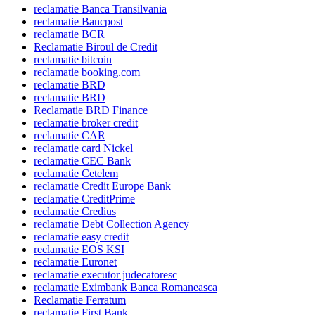
reclamatie Banca Transilvania
reclamatie Bancpost
reclamatie BCR
Reclamatie Biroul de Credit
reclamatie bitcoin
reclamatie booking.com
reclamatie BRD
reclamatie BRD
Reclamatie BRD Finance
reclamatie broker credit
reclamatie CAR
reclamatie card Nickel
reclamatie CEC Bank
reclamatie Cetelem
reclamatie Credit Europe Bank
reclamatie CreditPrime
reclamatie Credius
reclamatie Debt Collection Agency
reclamatie easy credit
reclamatie EOS KSI
reclamatie Euronet
reclamatie executor judecatoresc
reclamatie Eximbank Banca Romaneasca
Reclamatie Ferratum
reclamatie First Bank