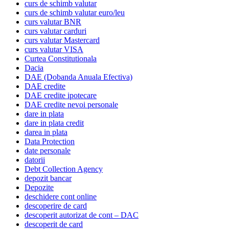
curs de schimb valutar
curs de schimb valutar euro/leu
curs valutar BNR
curs valutar carduri
curs valutar Mastercard
curs valutar VISA
Curtea Constitutionala
Dacia
DAE (Dobanda Anuala Efectiva)
DAE credite
DAE credite ipotecare
DAE credite nevoi personale
dare in plata
dare in plata credit
darea in plata
Data Protection
date personale
datorii
Debt Collection Agency
depozit bancar
Depozite
deschidere cont online
descoperire de card
descoperit autorizat de cont – DAC
descoperit de card