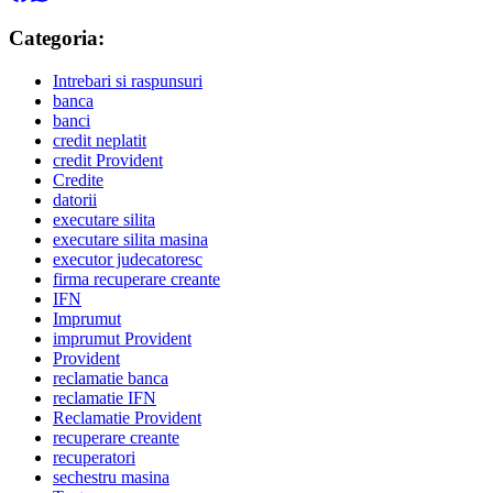
Categoria:
Intrebari si raspunsuri
banca
banci
credit neplatit
credit Provident
Credite
datorii
executare silita
executare silita masina
executor judecatoresc
firma recuperare creante
IFN
Imprumut
imprumut Provident
Provident
reclamatie banca
reclamatie IFN
Reclamatie Provident
recuperare creante
recuperatori
sechestru masina