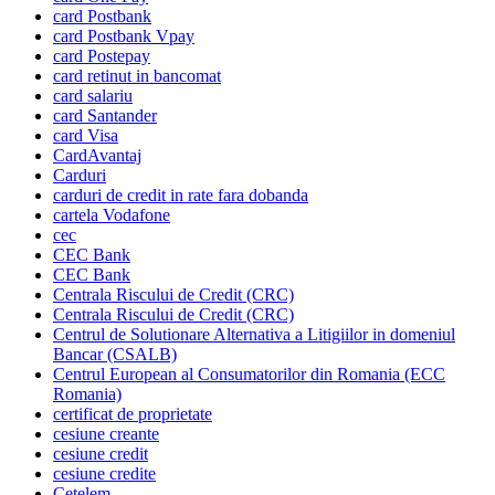
card Postbank
card Postbank Vpay
card Postepay
card retinut in bancomat
card salariu
card Santander
card Visa
CardAvantaj
Carduri
carduri de credit in rate fara dobanda
cartela Vodafone
cec
CEC Bank
CEC Bank
Centrala Riscului de Credit (CRC)
Centrala Riscului de Credit (CRC)
Centrul de Solutionare Alternativa a Litigiilor in domeniul
Bancar (CSALB)
Centrul European al Consumatorilor din Romania (ECC
Romania)
certificat de proprietate
cesiune creante
cesiune credit
cesiune credite
Cetelem