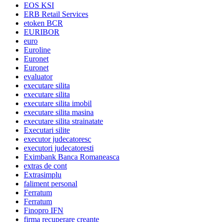
EOS KSI
ERB Retail Services
etoken BCR
EURIBOR
euro
Euroline
Euronet
Euronet
evaluator
executare silita
executare silita
executare silita imobil
executare silita masina
executare silita strainatate
Executari silite
executor judecatoresc
executori judecatoresti
Eximbank Banca Romaneasca
extras de cont
Extrasimplu
faliment personal
Ferratum
Ferratum
Finopro IFN
firma recuperare creante