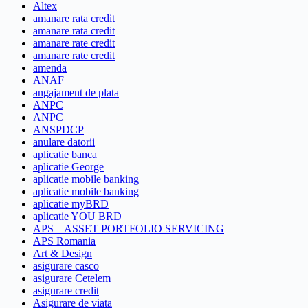
Altex
amanare rata credit
amanare rata credit
amanare rate credit
amanare rate credit
amenda
ANAF
angajament de plata
ANPC
ANPC
ANSPDCP
anulare datorii
aplicatie banca
aplicatie George
aplicatie mobile banking
aplicatie mobile banking
aplicatie myBRD
aplicatie YOU BRD
APS – ASSET PORTFOLIO SERVICING
APS Romania
Art & Design
asigurare casco
asigurare Cetelem
asigurare credit
Asigurare de viata