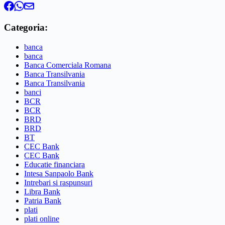
Categoria:
banca
banca
Banca Comerciala Romana
Banca Transilvania
Banca Transilvania
banci
BCR
BCR
BRD
BRD
BT
CEC Bank
CEC Bank
Educatie financiara
Intesa Sanpaolo Bank
Intrebari si raspunsuri
Libra Bank
Patria Bank
plati
plati online