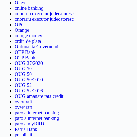
Oney
online banking
onorariu executor judecatoresc
onorariu executor judecatoresc
OPC
Orange
orange money
ordin de plata
Ordonanta Guvernului
OTP Bank
OTP Bank
OUG 37/2020
OUG 50
OUG 50
OUG 50/2010
OUG 52
OUG 52/2016
OUG amanare rata credit
overdraft
overdraft
parola internet banking
parola internet banking
parola myBRD
Patria Bank
penalitati