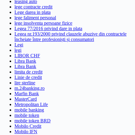
leasing auto
lege contracte credit
Lege darea in plata
lege faliment personal
lege insolventa persoane fizice
Legea 77/2016 privind dare in plata
Legea nr.193/2000 privind clauzele abuzive din contractele
încheiate între profesioniști și consumatori
Legi
legi
LIBOR CHF
Libra Bank
Libra Bank
limita de credit
Linie de credit
lire sterline
m.24banking.ro
Marfin Bank
MasterCard
Metropolitan Life
mobile banking
mobile token
mobile token BRD
Mobilo Credit
Mobilo IFN