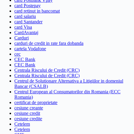
card Postbank Vpay
card Postepay
card retinut in bancomat
card salariu
card Santander
card Visa
CardAvantaj
Carduri
carduri de credit in rate fara dobanda
cartela Vodafone
cec
CEC Bank
CEC Bank
Centrala Riscului de Credit (CRC)
Centrala Riscului de Credit (CRC)
Centrul de Solutionare Alternativa a Litigiilor in domeniul
Bancar (CSALB)
Centrul European al Consumatorilor din Romania (ECC
Romania)
certificat de proprietate
cesiune creante
cesiune credit
cesiune credite
Cetelem
Cetelem