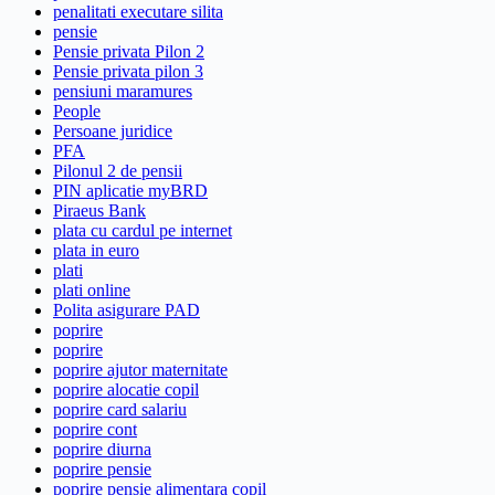
penalitati executare silita
pensie
Pensie privata Pilon 2
Pensie privata pilon 3
pensiuni maramures
People
Persoane juridice
PFA
Pilonul 2 de pensii
PIN aplicatie myBRD
Piraeus Bank
plata cu cardul pe internet
plata in euro
plati
plati online
Polita asigurare PAD
poprire
poprire
poprire ajutor maternitate
poprire alocatie copil
poprire card salariu
poprire cont
poprire diurna
poprire pensie
poprire pensie alimentara copil