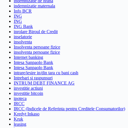
indemnizatie de hrana
indemnizatie maternala
Info BCR
ING
ING
ING Bank
inrolare Biroul de Credit
inselatorie
insolventa
Insolventa persoane fizice
insolventa persoane fizice
Internet banking
Intesa Sanpaolo Bank
Intesa Sanpaolo Bank
intrare/iesire in/din tara cu bani cash
Intrebari si raspunsuri
INTRUM DEBT FINANCE AG
investitie actiuni
investitie bitcoin
ipoteca
IRCC
IRCC (Indicele de Referinta pentru Creditele Consumatorilor)
Kredyt Inkaso
Kruk
leasing