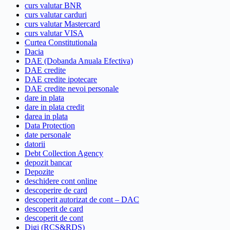
curs valutar BNR
curs valutar carduri
curs valutar Mastercard
curs valutar VISA
Curtea Constitutionala
Dacia
DAE (Dobanda Anuala Efectiva)
DAE credite
DAE credite ipotecare
DAE credite nevoi personale
dare in plata
dare in plata credit
darea in plata
Data Protection
date personale
datorii
Debt Collection Agency
depozit bancar
Depozite
deschidere cont online
descoperire de card
descoperit autorizat de cont – DAC
descoperit de card
descoperit de cont
Digi (RCS&RDS)