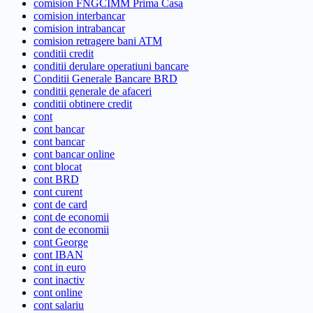
comision FNGCIMM Prima Casa
comision interbancar
comision intrabancar
comision retragere bani ATM
conditii credit
conditii derulare operatiuni bancare
Conditii Generale Bancare BRD
conditii generale de afaceri
conditii obtinere credit
cont
cont bancar
cont bancar
cont bancar online
cont blocat
cont BRD
cont curent
cont de card
cont de economii
cont de economii
cont George
cont IBAN
cont in euro
cont inactiv
cont online
cont salariu