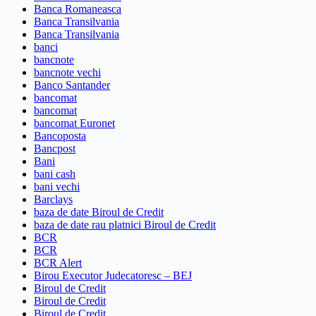
Banca Romaneasca
Banca Transilvania
Banca Transilvania
banci
bancnote
bancnote vechi
Banco Santander
bancomat
bancomat
bancomat Euronet
Bancoposta
Bancpost
Bani
bani cash
bani vechi
Barclays
baza de date Biroul de Credit
baza de date rau platnici Biroul de Credit
BCR
BCR
BCR Alert
Birou Executor Judecatoresc – BEJ
Biroul de Credit
Biroul de Credit
Biroul de Credit