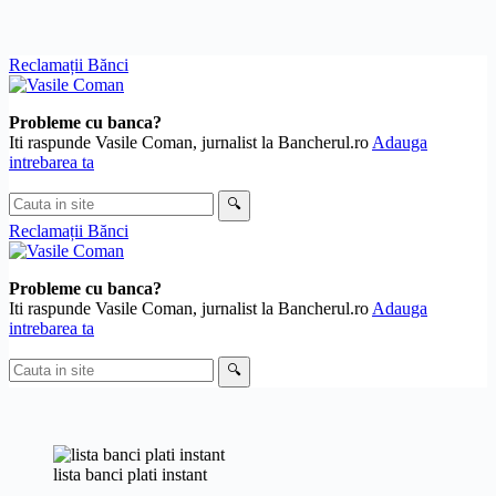
Skip
Reclamații Bănci
to
content
Probleme cu banca?
Iti raspunde Vasile Coman, jurnalist la Bancherul.ro
Adauga
intrebarea ta
Cauta
🔍
in
Reclamații Bănci
site
Probleme cu banca?
Iti raspunde Vasile Coman, jurnalist la Bancherul.ro
Adauga
intrebarea ta
Cauta
🔍
in
site
lista banci plati instant