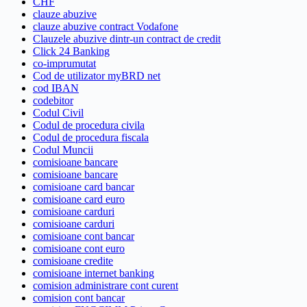
CHF
clauze abuzive
clauze abuzive contract Vodafone
Clauzele abuzive dintr-un contract de credit
Click 24 Banking
co-imprumutat
Cod de utilizator myBRD net
cod IBAN
codebitor
Codul Civil
Codul de procedura civila
Codul de procedura fiscala
Codul Muncii
comisioane bancare
comisioane bancare
comisioane card bancar
comisioane card euro
comisioane carduri
comisioane carduri
comisioane cont bancar
comisioane cont euro
comisioane credite
comisioane internet banking
comision administrare cont curent
comision cont bancar