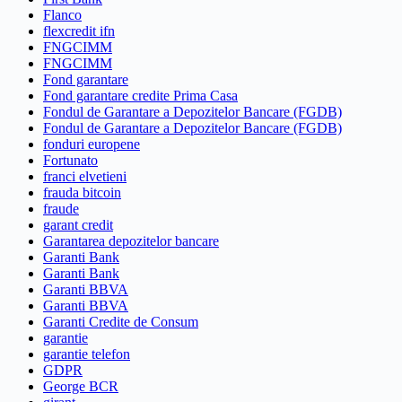
Flanco
flexcredit ifn
FNGCIMM
FNGCIMM
Fond garantare
Fond garantare credite Prima Casa
Fondul de Garantare a Depozitelor Bancare (FGDB)
Fondul de Garantare a Depozitelor Bancare (FGDB)
fonduri europene
Fortunato
franci elvetieni
frauda bitcoin
fraude
garant credit
Garantarea depozitelor bancare
Garanti Bank
Garanti Bank
Garanti BBVA
Garanti BBVA
Garanti Credite de Consum
garantie
garantie telefon
GDPR
George BCR