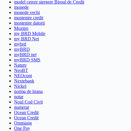
model cerere stergere Biroul de Credit
monede
monede vechi
mostenire credit
mostenire datorii
Mozipo
my BRD Mobile
my BRD Net
mybrd
myBRD
myBRD net
myBRD SMS
Nature
NeoBT
NEOcont
Nextebank
Nickel
norma de hrana
notar
Noul Cod Civil
numerar
Ocean Credit
Ocean Credit
Omniasig
One Pay