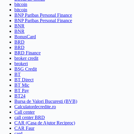
bitcoin
bitcoin
BNP Paribas Personal Finance
BNP Paribas Personal Finance
BNR
BNR
BonusCard
BRD
BRD
BRD Finance
broker credit
brokeri
BSG Credit
BT
BT Direct
BT Mic
BT Pay
BT24
Bursa de Valori Bucuresti (BVB)
Calculatordecredite.ro
Call center
call center BRD
CAR (Casa de Ajutor Reciproc)
CAR Faur
card