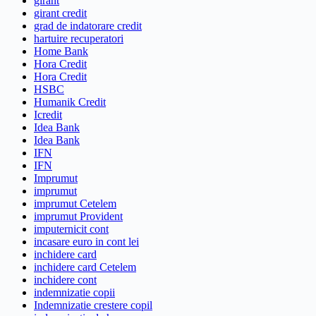
girant
girant credit
grad de indatorare credit
hartuire recuperatori
Home Bank
Hora Credit
Hora Credit
HSBC
Humanik Credit
Icredit
Idea Bank
Idea Bank
IFN
IFN
Imprumut
imprumut
imprumut Cetelem
imprumut Provident
imputernicit cont
incasare euro in cont lei
inchidere card
inchidere card Cetelem
inchidere cont
indemnizatie copii
Indemnizatie crestere copil