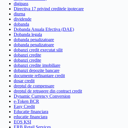
digipass
Directiva 17 privind creditele ipotecare
diurna
dividende
dobanda
Dobanda Anuala Efectiva (DAE)
Dobanda legala
dobanda penalizatoare
dobanda penalizatoare
dobanzi credit executat silit
dobanzi credite
dobanzi credite
dobanzi credite imobiliare
dobanzi depozite bancare
documente refinantare credit
dosar credit
dreptul de compensare
dreptul de retragere din contract credit
Dynamic Currency Conversion
e-Token BCR
Easy Credit
Educatie financiara
educatie financiara
EOS KSI
ERB Retail Services