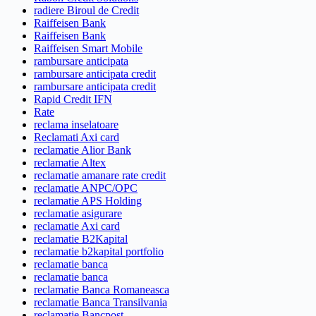
radiere Biroul de Credit
Raiffeisen Bank
Raiffeisen Bank
Raiffeisen Smart Mobile
rambursare anticipata
rambursare anticipata credit
rambursare anticipata credit
Rapid Credit IFN
Rate
reclama inselatoare
Reclamati Axi card
reclamatie Alior Bank
reclamatie Altex
reclamatie amanare rate credit
reclamatie ANPC/OPC
reclamatie APS Holding
reclamatie asigurare
reclamatie Axi card
reclamatie B2Kapital
reclamatie b2kapital portfolio
reclamatie banca
reclamatie banca
reclamatie Banca Romaneasca
reclamatie Banca Transilvania
reclamatie Bancpost