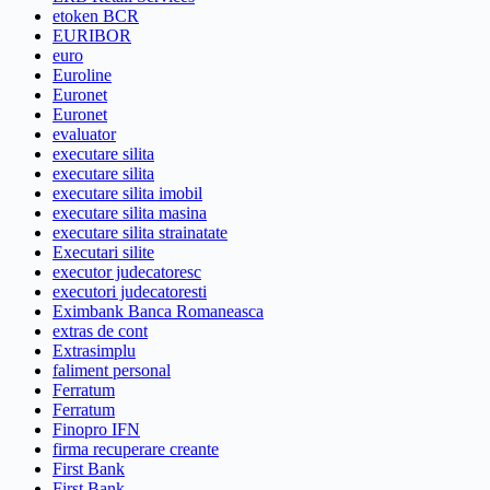
etoken BCR
EURIBOR
euro
Euroline
Euronet
Euronet
evaluator
executare silita
executare silita
executare silita imobil
executare silita masina
executare silita strainatate
Executari silite
executor judecatoresc
executori judecatoresti
Eximbank Banca Romaneasca
extras de cont
Extrasimplu
faliment personal
Ferratum
Ferratum
Finopro IFN
firma recuperare creante
First Bank
First Bank