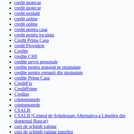
credit ipotecar
credit ipotecar
credit neplatit
credit online
credit online
credit pentru casa
credit pentru locuinta
Credit Prima Casa
credit Provident
Credite
credite CHF
credite nevoi personale
credite pentru angajati in strainatate
credite pentru romanii din strainatate
credite Prima Casa
CreditFix
CreditPrime
Credius
criptomonede
criptomonede
CSALB
CSALB (Centrul de Solutionare Alternativa a Litigiilor din
domeniul Bancar)
curs de schimb valutar
curs de schimb valutar euro/leu