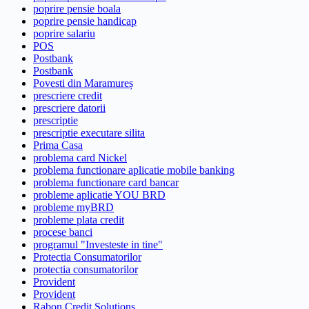
poprire pensie boala
poprire pensie handicap
poprire salariu
POS
Postbank
Postbank
Povesti din Maramureș
prescriere credit
prescriere datorii
prescriptie
prescriptie executare silita
Prima Casa
problema card Nickel
problema functionare aplicatie mobile banking
problema functionare card bancar
probleme aplicatie YOU BRD
probleme myBRD
probleme plata credit
procese banci
programul "Investeste in tine"
Protectia Consumatorilor
protectia consumatorilor
Provident
Provident
Rabon Credit Solutions