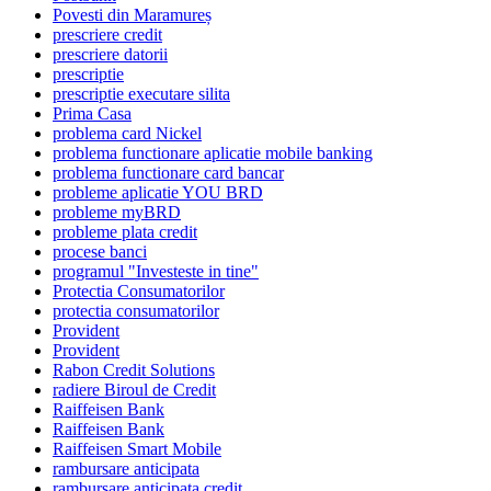
Povesti din Maramureș
prescriere credit
prescriere datorii
prescriptie
prescriptie executare silita
Prima Casa
problema card Nickel
problema functionare aplicatie mobile banking
problema functionare card bancar
probleme aplicatie YOU BRD
probleme myBRD
probleme plata credit
procese banci
programul "Investeste in tine"
Protectia Consumatorilor
protectia consumatorilor
Provident
Provident
Rabon Credit Solutions
radiere Biroul de Credit
Raiffeisen Bank
Raiffeisen Bank
Raiffeisen Smart Mobile
rambursare anticipata
rambursare anticipata credit