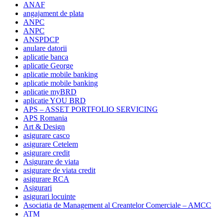
ANAF
angajament de plata
ANPC
ANPC
ANSPDCP
anulare datorii
aplicatie banca
aplicatie George
aplicatie mobile banking
aplicatie mobile banking
aplicatie myBRD
aplicatie YOU BRD
APS – ASSET PORTFOLIO SERVICING
APS Romania
Art & Design
asigurare casco
asigurare Cetelem
asigurare credit
Asigurare de viata
asigurare de viata credit
asigurare RCA
Asigurari
asigurari locuinte
Asociatia de Management al Creantelor Comerciale – AMCC
ATM