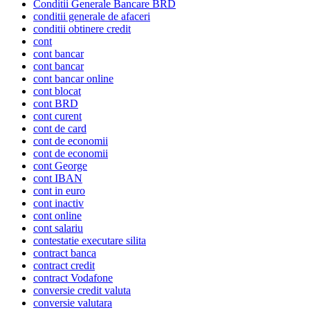
Conditii Generale Bancare BRD
conditii generale de afaceri
conditii obtinere credit
cont
cont bancar
cont bancar
cont bancar online
cont blocat
cont BRD
cont curent
cont de card
cont de economii
cont de economii
cont George
cont IBAN
cont in euro
cont inactiv
cont online
cont salariu
contestatie executare silita
contract banca
contract credit
contract Vodafone
conversie credit valuta
conversie valutara