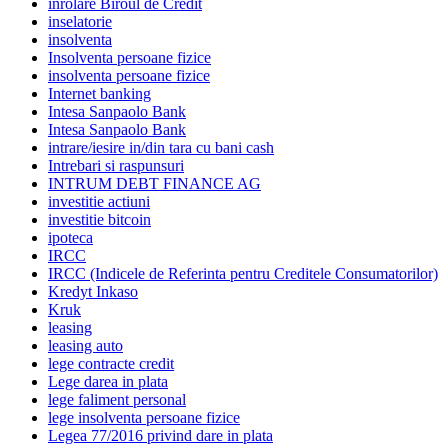
inrolare Biroul de Credit
inselatorie
insolventa
Insolventa persoane fizice
insolventa persoane fizice
Internet banking
Intesa Sanpaolo Bank
Intesa Sanpaolo Bank
intrare/iesire in/din tara cu bani cash
Intrebari si raspunsuri
INTRUM DEBT FINANCE AG
investitie actiuni
investitie bitcoin
ipoteca
IRCC
IRCC (Indicele de Referinta pentru Creditele Consumatorilor)
Kredyt Inkaso
Kruk
leasing
leasing auto
lege contracte credit
Lege darea in plata
lege faliment personal
lege insolventa persoane fizice
Legea 77/2016 privind dare in plata