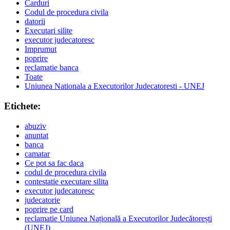
Carduri
Codul de procedura civila
datorii
Executari silite
executor judecatoresc
Imprumut
poprire
reclamatie banca
Toate
Uniunea Nationala a Executorilor Judecatoresti - UNEJ
Etichete:
abuziv
anuntat
banca
camatar
Ce pot sa fac daca
codul de procedura civila
contestatie executare silita
executor judecatoresc
judecatorie
poprire pe card
reclamatie Uniunea Națională a Executorilor Judecătorești
(UNEJ)