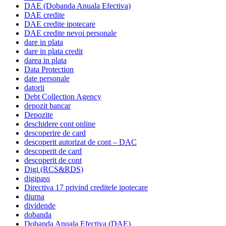
DAE (Dobanda Anuala Efectiva)
DAE credite
DAE credite ipotecare
DAE credite nevoi personale
dare in plata
dare in plata credit
darea in plata
Data Protection
date personale
datorii
Debt Collection Agency
depozit bancar
Depozite
deschidere cont online
descoperire de card
descoperit autorizat de cont – DAC
descoperit de card
descoperit de cont
Digi (RCS&RDS)
digipass
Directiva 17 privind creditele ipotecare
diurna
dividende
dobanda
Dobanda Anuala Efectiva (DAE)