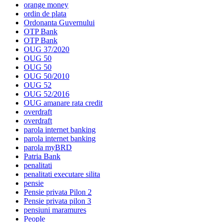
orange money
ordin de plata
Ordonanta Guvernului
OTP Bank
OTP Bank
OUG 37/2020
OUG 50
OUG 50
OUG 50/2010
OUG 52
OUG 52/2016
OUG amanare rata credit
overdraft
overdraft
parola internet banking
parola internet banking
parola myBRD
Patria Bank
penalitati
penalitati executare silita
pensie
Pensie privata Pilon 2
Pensie privata pilon 3
pensiuni maramures
People