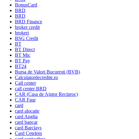
BonusCard
BRD
BRD
BRD Finance
broker credit
brokeri
BSG Credit
BT
BT Direct
BT Mic
BT Pay
BT24
Bursa de Valori Bucuresti (BVB)
Calculatordecredite.ro
Call center
call center BRD
CAR (Casa de Ajutor Reciproc)
CAR Faur
card
card alocatie
card Anglia
card bancar
card Barclays
Card Cetelem
card contactless