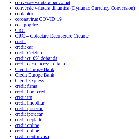
conversie valutara bancomat
conversie valutara dinamica (Dynamic Currency Conversion)
coplatitor
coronavirus COVID-19
cost poprire
CRC
CRC – Colectare Recuperare Creante
credit
credit car
credit Cetelem
credit cu 0% dobanda
credit daca lucrez in Italia
Credit Europe Bank
Credit Europe Bank
Credit Express
credit firma
credit hora credit
credit ifn
credit imobiliar
credit ipotecar
credit ipotecar
credit neplatit
credit online
credit online
credit pentru casa