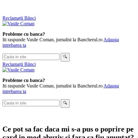
Skip
Reclamații Bănci
to
content
Probleme cu banca?
Iti raspunde Vasile Coman, jurnalist la Bancherul.ro
Adauga
intrebarea ta
Cauta
🔍
in
Reclamații Bănci
site
Probleme cu banca?
Iti raspunde Vasile Coman, jurnalist la Bancherul.ro
Adauga
intrebarea ta
Cauta
🔍
in
site
Ce pot sa fac daca mi s-a pus o poprire pe
card in mod abuziv si fara sa fiu anuntat?