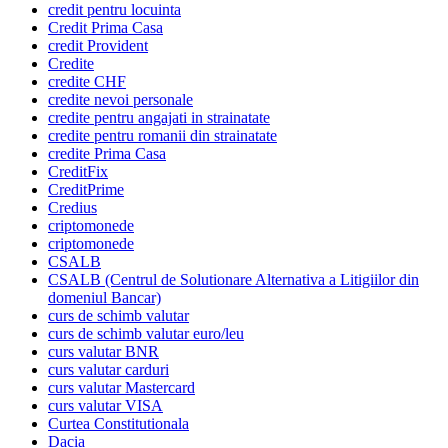
credit pentru locuinta
Credit Prima Casa
credit Provident
Credite
credite CHF
credite nevoi personale
credite pentru angajati in strainatate
credite pentru romanii din strainatate
credite Prima Casa
CreditFix
CreditPrime
Credius
criptomonede
criptomonede
CSALB
CSALB (Centrul de Solutionare Alternativa a Litigiilor din
domeniul Bancar)
curs de schimb valutar
curs de schimb valutar euro/leu
curs valutar BNR
curs valutar carduri
curs valutar Mastercard
curs valutar VISA
Curtea Constitutionala
Dacia