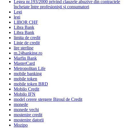
Legea nr.193/2000 privind clauzele abuzive din contractele
încheiate între profesioniști și consumatori
Legi
legi
LIBOR CHF
Libra Bank
Libra Bank
limita de credit
Linie de credit
lire sterline
m.24banking.ro
Marfin Bank
MasterCard
Metropolitan Life
mobile banking
mobile token
mobile token BRD
Mobilo Credit
Mobilo IFN
model cerere stergere Biroul de Credit
monede
monede vechi
mostenire credit
mostenire datorii
Mozipo