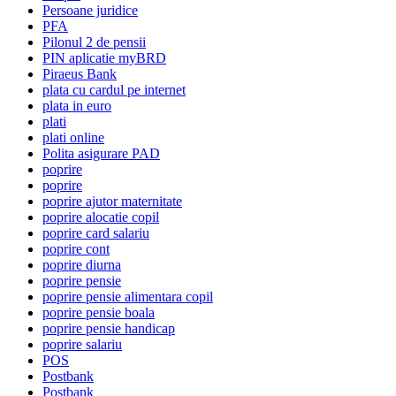
Persoane juridice
PFA
Pilonul 2 de pensii
PIN aplicatie myBRD
Piraeus Bank
plata cu cardul pe internet
plata in euro
plati
plati online
Polita asigurare PAD
poprire
poprire
poprire ajutor maternitate
poprire alocatie copil
poprire card salariu
poprire cont
poprire diurna
poprire pensie
poprire pensie alimentara copil
poprire pensie boala
poprire pensie handicap
poprire salariu
POS
Postbank
Postbank