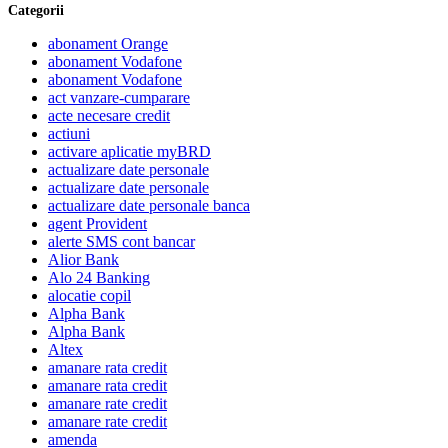
Categorii
abonament Orange
abonament Vodafone
abonament Vodafone
act vanzare-cumparare
acte necesare credit
actiuni
activare aplicatie myBRD
actualizare date personale
actualizare date personale
actualizare date personale banca
agent Provident
alerte SMS cont bancar
Alior Bank
Alo 24 Banking
alocatie copil
Alpha Bank
Alpha Bank
Altex
amanare rata credit
amanare rata credit
amanare rate credit
amanare rate credit
amenda