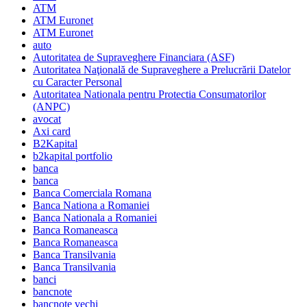
ATM
ATM Euronet
ATM Euronet
auto
Autoritatea de Supraveghere Financiara (ASF)
Autoritatea Naţională de Supraveghere a Prelucrării Datelor
cu Caracter Personal
Autoritatea Nationala pentru Protectia Consumatorilor
(ANPC)
avocat
Axi card
B2Kapital
b2kapital portfolio
banca
banca
Banca Comerciala Romana
Banca Nationa a Romaniei
Banca Nationala a Romaniei
Banca Romaneasca
Banca Romaneasca
Banca Transilvania
Banca Transilvania
banci
bancnote
bancnote vechi