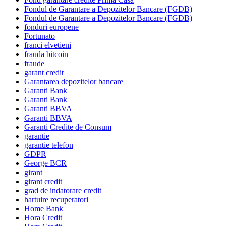
Fondul de Garantare a Depozitelor Bancare (FGDB)
Fondul de Garantare a Depozitelor Bancare (FGDB)
fonduri europene
Fortunato
franci elvetieni
frauda bitcoin
fraude
garant credit
Garantarea depozitelor bancare
Garanti Bank
Garanti Bank
Garanti BBVA
Garanti BBVA
Garanti Credite de Consum
garantie
garantie telefon
GDPR
George BCR
girant
girant credit
grad de indatorare credit
hartuire recuperatori
Home Bank
Hora Credit