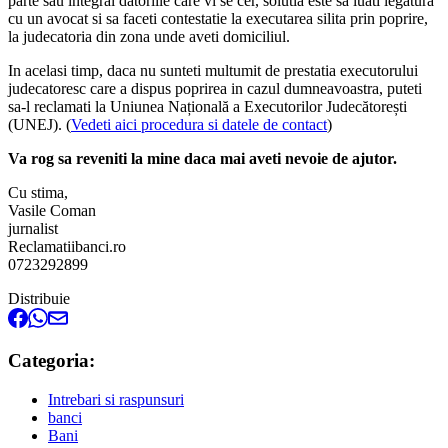
parte sau integral datoriile care vi se cer, solutia este sa luati legatura
cu un avocat si sa faceti contestatie la executarea silita prin poprire,
la judecatoria din zona unde aveti domiciliul.
In acelasi timp, daca nu sunteti multumit de prestatia executorului
judecatoresc care a dispus poprirea in cazul dumneavoastra, puteti
sa-l reclamati la Uniunea Națională a Executorilor Judecătorești
(UNEJ). (
Vedeti aici procedura si datele de contact
)
Va rog sa reveniti la mine daca mai aveti nevoie de ajutor.
Cu stima,
Vasile Coman
jurnalist
Reclamatiibanci.ro
0723292899
Distribuie
Categoria:
Intrebari si raspunsuri
banci
Bani