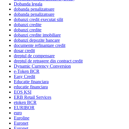
Dobanda legala
dobanda penalizatoare
dobanda penalizatoare
dobanzi credit executat silit
dobanzi credite
dobanzi credite
dobanzi credite imobiliare
dobanzi depozite bancare
documente refinantare credit
dosar credit
dreptul de compensare
dreptul de retragere din contract credit
Dynamic Currency Conversion
e-Token BCR
Easy Credit
Educatie financiara
educatie financiara
EOS KSI
ERB Retail Services
etoken BCR
EURIBOR
euro
Euroline
Euronet
Euronet