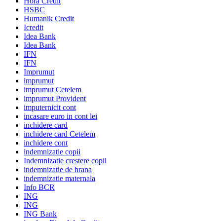
Hora Credit
HSBC
Humanik Credit
Icredit
Idea Bank
Idea Bank
IFN
IFN
Imprumut
imprumut
imprumut Cetelem
imprumut Provident
imputernicit cont
incasare euro in cont lei
inchidere card
inchidere card Cetelem
inchidere cont
indemnizatie copii
Indemnizatie crestere copil
indemnizatie de hrana
indemnizatie maternala
Info BCR
ING
ING
ING Bank