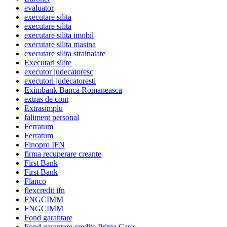
evaluator
executare silita
executare silita
executare silita imobil
executare silita masina
executare silita strainatate
Executari silite
executor judecatoresc
executori judecatoresti
Eximbank Banca Romaneasca
extras de cont
Extrasimplu
faliment personal
Ferratum
Ferratum
Finopro IFN
firma recuperare creante
First Bank
First Bank
Flanco
flexcredit ifn
FNGCIMM
FNGCIMM
Fond garantare
Fond garantare credite Prima Casa