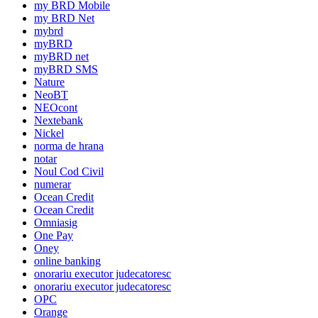
my BRD Mobile
my BRD Net
mybrd
myBRD
myBRD net
myBRD SMS
Nature
NeoBT
NEOcont
Nextebank
Nickel
norma de hrana
notar
Noul Cod Civil
numerar
Ocean Credit
Ocean Credit
Omniasig
One Pay
Oney
online banking
onorariu executor judecatoresc
onorariu executor judecatoresc
OPC
Orange