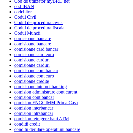
Cod de utilizator myBRD net
cod IBAN
codebitor
Codul Civil
Codul de procedura civila
Codul de procedura fiscala
Codul Muncii
comisioane bancare
comisioane bancare
comisioane card bancar
comisioane card euro
comisioane carduri
comisioane carduri
comisioane cont bancar
comisioane cont euro
comisioane credite
comisioane internet banking
comision administrare cont curent
comision cont bancar
comision FNGCIMM Prima Casa
comision interbancar
comision intrabancar
comision retragere bani ATM
conditii credit
conditii derulare operatiuni bancare