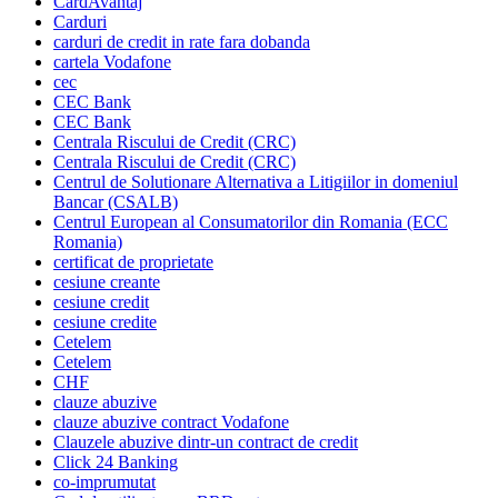
CardAvantaj
Carduri
carduri de credit in rate fara dobanda
cartela Vodafone
cec
CEC Bank
CEC Bank
Centrala Riscului de Credit (CRC)
Centrala Riscului de Credit (CRC)
Centrul de Solutionare Alternativa a Litigiilor in domeniul
Bancar (CSALB)
Centrul European al Consumatorilor din Romania (ECC
Romania)
certificat de proprietate
cesiune creante
cesiune credit
cesiune credite
Cetelem
Cetelem
CHF
clauze abuzive
clauze abuzive contract Vodafone
Clauzele abuzive dintr-un contract de credit
Click 24 Banking
co-imprumutat