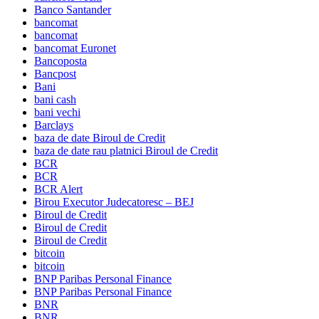
Banco Santander
bancomat
bancomat
bancomat Euronet
Bancoposta
Bancpost
Bani
bani cash
bani vechi
Barclays
baza de date Biroul de Credit
baza de date rau platnici Biroul de Credit
BCR
BCR
BCR Alert
Birou Executor Judecatoresc – BEJ
Biroul de Credit
Biroul de Credit
Biroul de Credit
bitcoin
bitcoin
BNP Paribas Personal Finance
BNP Paribas Personal Finance
BNR
BNR