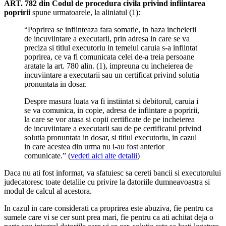
ART. 782 din Codul de procedura civila privind infiintarea
popririi
spune urmatoarele, la aliniatul (1):
“Poprirea se infiinteaza fara somatie, in baza incheierii
de incuviintare a executarii, prin adresa in care se va
preciza si titlul executoriu in temeiul caruia s-a infiintat
poprirea, ce va fi comunicata celei de-a treia persoane
aratate la art. 780 alin. (1), impreuna cu incheierea de
incuviintare a executarii sau un certificat privind solutia
pronuntata in dosar.
Despre masura luata va fi instiintat si debitorul, caruia i
se va comunica, in copie, adresa de infiintare a popririi,
la care se vor atasa si copii certificate de pe incheierea
de incuviintare a executarii sau de pe certificatul privind
solutia pronuntata in dosar, si titlul executoriu, in cazul
in care acestea din urma nu i-au fost anterior
comunicate.” (
vedeti aici alte detalii
)
Daca nu ati fost informat, va sfatuiesc sa cereti bancii si executorului
judecatoresc toate detaliie cu privire la datoriile dumneavoastra si
modul de calcul al acestora.
In cazul in care considerati ca proprirea este abuziva, fie pentru ca
sumele care vi se cer sunt prea mari, fie pentru ca ati achitat deja o