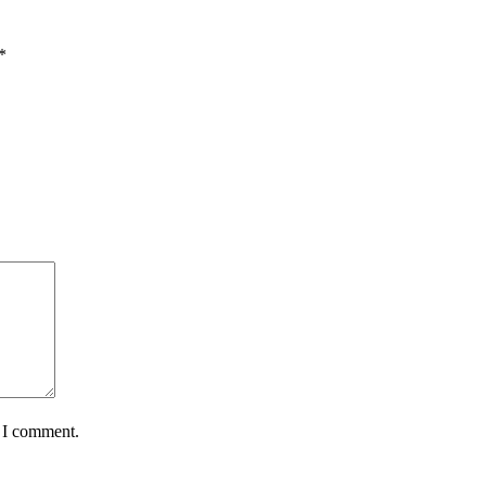
*
e I comment.