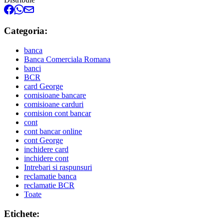
Categoria:
banca
Banca Comerciala Romana
banci
BCR
card George
comisioane bancare
comisioane carduri
comision cont bancar
cont
cont bancar online
cont George
inchidere card
inchidere cont
Intrebari si raspunsuri
reclamatie banca
reclamatie BCR
Toate
Etichete: