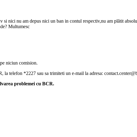
 si nici nu am depus nici un ban in contul respectiv,nu am plătit absol
chide? Multumesc
epe niciun comision.
, la telefon *2227 sau sa trimiteti un e-mail la adresa: contact.center@bcr
zolvarea problemei cu BCR.