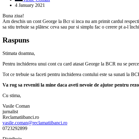
4 January 2021
Buna ziua!
Am deschis un cont George la Bcr si inca nu am primit cardul respectiv
sa stiu trebuie sa plătesc ceva sau pur si simplu fac o cerere pt a-l în
Raspuns
Stimata doamna,
Pentru inchiderea unui cont cu card atasat George la BCR nu se perc
Tot ce trebuie sa faceti pentru inchiderea contului este sa sunati la BCR
Va rog sa reveniti la mine daca aveti nevoie de ajutor pentru re
Cu stima,
Vasile Coman
jurnalist
Reclamatiibanci.ro
vasile.coman@reclamatiibanci.ro
0723292899
Distribuie