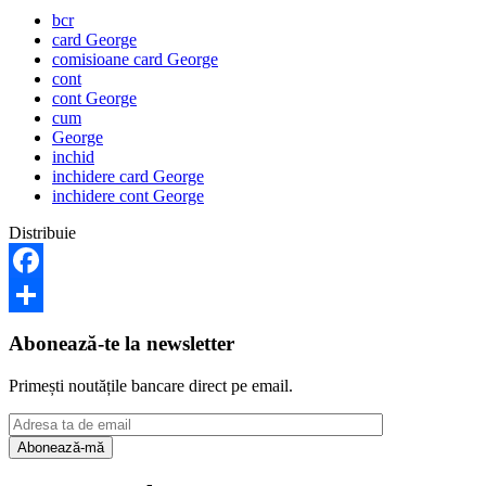
bcr
card George
comisioane card George
cont
cont George
cum
George
inchid
inchidere card George
inchidere cont George
Distribuie
Facebook
Share
Abonează-te la newsletter
Primești noutățile bancare direct pe email.