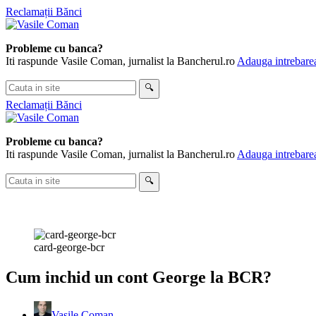
Skip
Reclamații Bănci
to
content
Probleme cu banca?
Iti raspunde Vasile Coman, jurnalist la Bancherul.ro
Adauga intrebarea
Cauta
🔍
in
Reclamații Bănci
site
Probleme cu banca?
Iti raspunde Vasile Coman, jurnalist la Bancherul.ro
Adauga intrebarea
Cauta
🔍
in
site
card-george-bcr
Cum inchid un cont George la BCR?
Vasile Coman