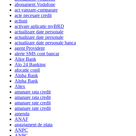
abonament Vodafone
act vanzare-cumparare
acte necesare credit
actiuni
activare aplicatie myBRD
actualizare date personale
actualizare date personale
actualizare date personale banca
agent Provident
alerte SMS cont bancar
Alior Bank
Alo 24 Banking
alocatie copil
Alpha Bank
Alpha Bank
Altex
amanare rata credit
amanare rata credit
amanare rate credit
amanare rate credit
amenda
ANAF
angajament de plata
ANPC
ANPC