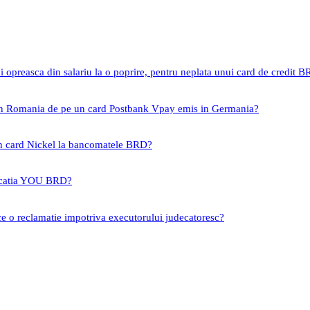
i opreasca din salariu la o poprire, pentru neplata unui card de credit 
 in Romania de pe un card Postbank Vpay emis in Germania?
un card Nickel la bancomatele BRD?
icatia YOU BRD?
ce o reclamatie impotriva executorului judecatoresc?