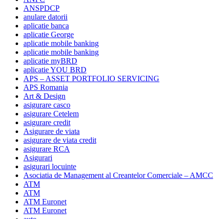
ANSPDCP
anulare datorii
aplicatie banca
aplicatie George
aplicatie mobile banking
aplicatie mobile banking
aplicatie myBRD
aplicatie YOU BRD
APS – ASSET PORTFOLIO SERVICING
APS Romania
Art & Design
asigurare casco
asigurare Cetelem
asigurare credit
Asigurare de viata
asigurare de viata credit
asigurare RCA
Asigurari
asigurari locuinte
Asociatia de Management al Creantelor Comerciale – AMCC
ATM
ATM
ATM Euronet
ATM Euronet