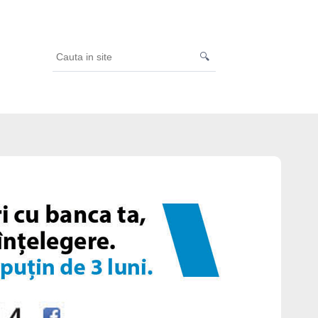
🔍
Cauta
in
site