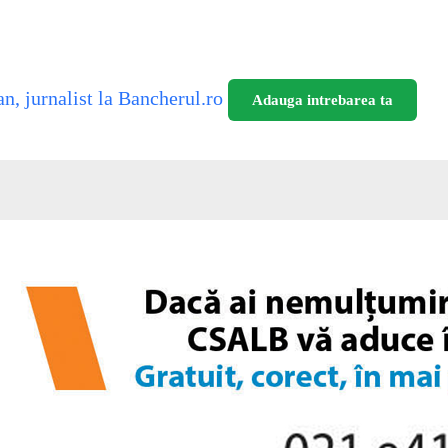
n, jurnalist la Bancherul.ro
Adauga intrebarea ta