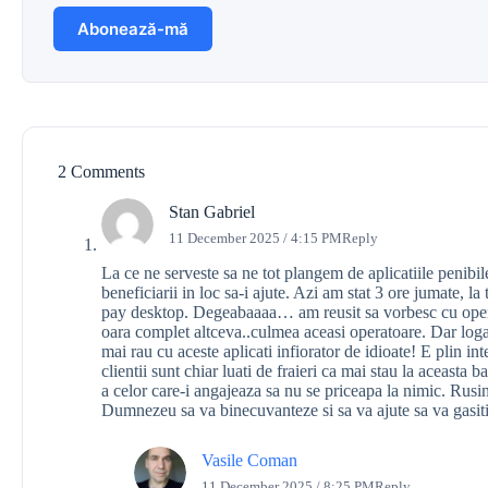
2 Comments
Stan Gabriel
11 December 2025 / 4:15 PM
Reply
La ce ne serveste sa ne tot plangem de aplicatiile penibil
beneficiarii in loc sa-i ajute. Azi am stat 3 ore jumate, la
pay desktop. Degeabaaaa… am reusit sa vorbesc cu operat
oara complet altceva..culmea aceasi operatoare. Dar logar
mai rau cu aceste aplicati infiorator de idioate! E plin i
clientii sunt chiar luati de fraieri ca mai stau la aceasta b
a celor care-i angajeaza sa nu se priceapa la nimic. Rusin
Dumnezeu sa va binecuvanteze si sa va ajute sa va gasiti
Vasile Coman
11 December 2025 / 8:25 PM
Reply