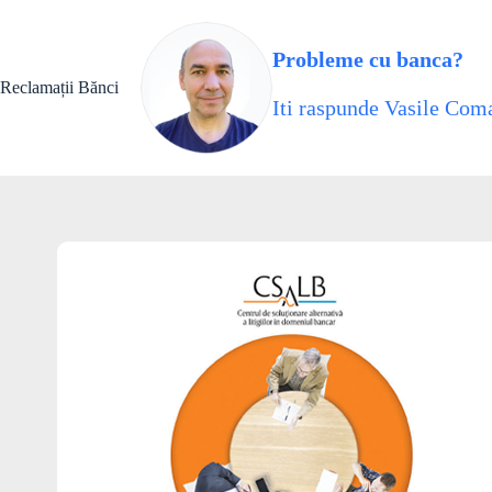
Skip
to
content
Probleme cu banca?
Reclamații Bănci
Iti raspunde Vasile Coma