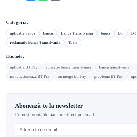
Categoria:
aplicatie banca
banca
Banca Transilvania
banci
BT
BT
reclamatie Banca Transilvania
Toate
Etichete:
aplicatia BT Pay
aplicatie banca transilvania
banca transilvania
nu functioneaza BT Pay
nu merge BT Pay
problema BT Pay
ups
Abonează-te la newsletter
Primești noutățile bancare direct pe email.