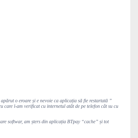
părut o eroare și e nevoie ca aplicația să fie restartată ”
 care l-am verificat cu internetul atât de pe telefon cât su cu
zare softwar, am șters din aplicația BTpay “cache” și tot