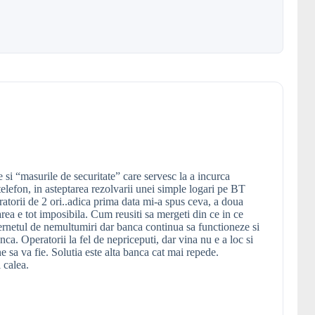
e si “masurile de securitate” care servesc la a incurca
 telefon, in asteptarea rezolvarii unei simple logari pe BT
orii de 2 ori..adica prima data mi-a spus ceva, a doua
ea e tot imposibila. Cum reusiti sa mergeti din ce in ce
nternetul de nemultumiri dar banca continua sa functioneze si
anca. Operatorii la fel de nepriceputi, dar vina nu e a loc si
e sa va fie. Solutia este alta banca cat mai repede.
 calea.