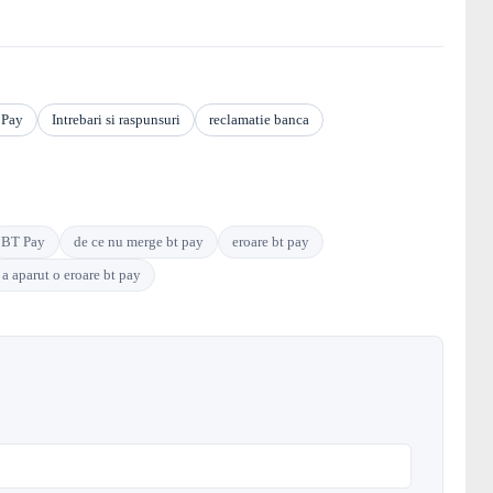
 Pay
Intrebari si raspunsuri
reclamatie banca
BT Pay
de ce nu merge bt pay
eroare bt pay
 a aparut o eroare bt pay