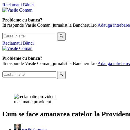
Skip
Reclamații Bănci
to
content
Probleme cu banca?
Iti raspunde Vasile Coman, jurnalist la Bancherul.ro
Adauga intrebarea
Cauta
🔍
in
Reclamații Bănci
site
Probleme cu banca?
Iti raspunde Vasile Coman, jurnalist la Bancherul.ro
Adauga intrebarea
Cauta
🔍
in
site
reclamatie provident
Cum se face amanarea ratelor la Providen
Vasile Coman