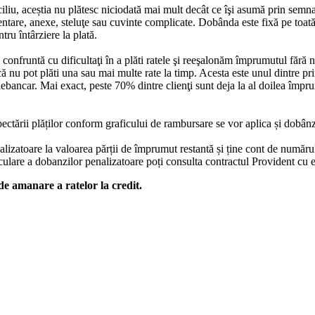
iciliu, aceștia nu plătesc niciodată mai mult decât ce îşi asumă prin semn
imentare, anexe, steluţe sau cuvinte complicate. Dobânda este fixă pe toa
tru întârziere la plată.
 confruntă cu dificultaţi în a plăti ratele şi reeşalonăm împrumutul fără n
ă nu pot plăti una sau mai multe rate la timp. Acesta este unul dintre pr
ebancar. Mai exact, peste 70% dintre clienţi sunt deja la al doilea împrum
pectării plăților conform graficului de rambursare se vor aplica și dobân
zatoare la valoarea părții de împrumut restantă și ține cont de numărul d
culare a dobanzilor penalizatoare poți consulta contractul Provident cu ex
de amanare a ratelor la credit.