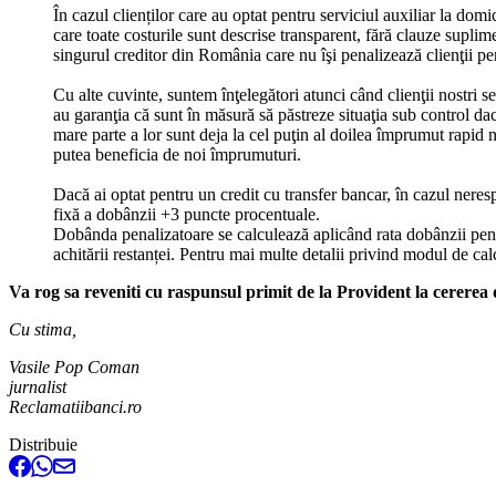
În cazul clienților care au optat pentru serviciul auxiliar la dom
care toate costurile sunt descrise transparent, fără clauze supl
singurul creditor din România care nu îşi penalizează clienţii pen
Cu alte cuvinte, suntem înţelegători atunci când clienţii nostri se
au garanţia că sunt în măsură să păstreze situaţia sub control dac
mare parte a lor sunt deja la cel puţin al doilea împrumut rapid n
putea beneficia de noi împrumuturi.
Dacă ai optat pentru un credit cu transfer bancar, în cazul neres
fixă a dobânzii +3 puncte procentuale.
Dobânda penalizatoare se calculează aplicând rata dobânzii penali
achitării restanței. Pentru mai multe detalii privind modul de cal
Va rog sa reveniti cu raspunsul primit de la Provident la cererea 
Cu stima,
Vasile Pop Coman
jurnalist
Reclamatiibanci.ro
Distribuie