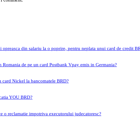
i opreasca din salariu la o poprire, pentru neplata unui card de credit 
 in Romania de pe un card Postbank Vpay emis in Germania?
un card Nickel la bancomatele BRD?
icatia YOU BRD?
ce o reclamatie impotriva executorului judecatoresc?