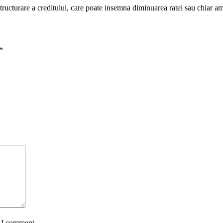
restructurare a creditului, care poate insemna diminuarea ratei sau chiar a
*
e I comment.