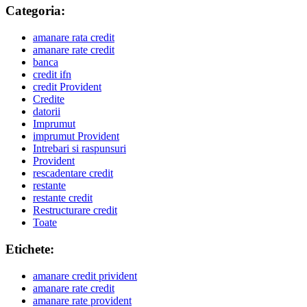
Categoria:
amanare rata credit
amanare rate credit
banca
credit ifn
credit Provident
Credite
datorii
Imprumut
imprumut Provident
Intrebari si raspunsuri
Provident
rescadentare credit
restante
restante credit
Restructurare credit
Toate
Etichete:
amanare credit privident
amanare rate credit
amanare rate provident