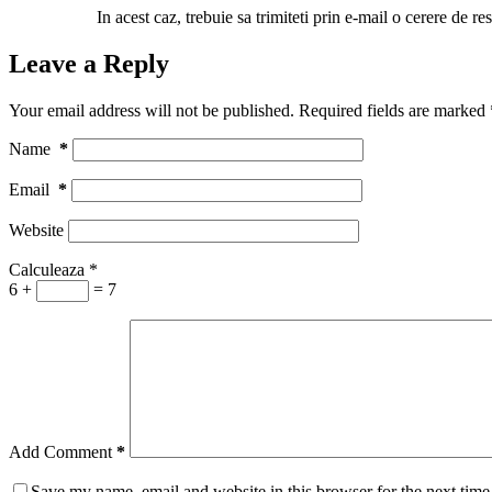
In acest caz, trebuie sa trimiteti prin e-mail o cerere de 
Leave a Reply
Your email address will not be published.
Required fields are marked
Name
*
Email
*
Website
Calculeaza
*
6 +
= 7
Add Comment
*
Save my name, email and website in this browser for the next tim