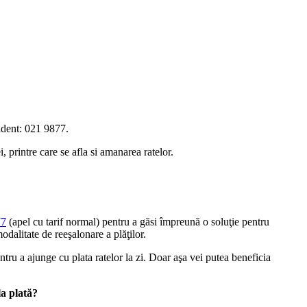
vident: 021 9877.
 printre care se afla si amanarea ratelor.
77
(apel cu tarif normal) pentru a găsi împreună o soluţie pentru
modalitate de reeşalonare a plăţilor.
entru a ajunge cu plata ratelor la zi. Doar aşa vei putea beneficia
la plată?