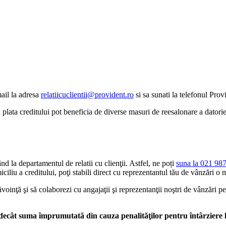
mail la adresa
relatiicuclientii@provident.ro
si sa sunati la telefonul Pro
ata creditului pot beneficia de diverse masuri de reesalonare a datoriei,
ând la departamentul de relatii cu clienţii. Astfel, ne poți
suna la 021 98
iciliu a creditului, poţi stabili direct cu reprezentantul tău de vânzări o 
ăvoinţă şi să colaborezi cu angajaţii şi reprezentanţii noştri de vânzări p
t decât suma împrumutată din cauza penalităţilor pentru întârziere 