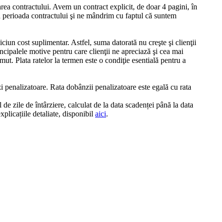
area contractului. Avem un contract explicit, de doar 4 pagini, în
tă perioada contractului şi ne mândrim cu faptul că suntem
iciun cost suplimentar. Astfel, suma datorată nu creşte şi clienţii
incipalele motive pentru care clienţii ne apreciază şi cea mai
ut. Plata ratelor la termen este o condiţie esentială pentru a
zi penalizatoare. Rata dobânzii penalizatoare este egală cu rata
e zile de întârziere, calculat de la data scadenței până la data
plicațiile detaliate, disponibil
aici
.