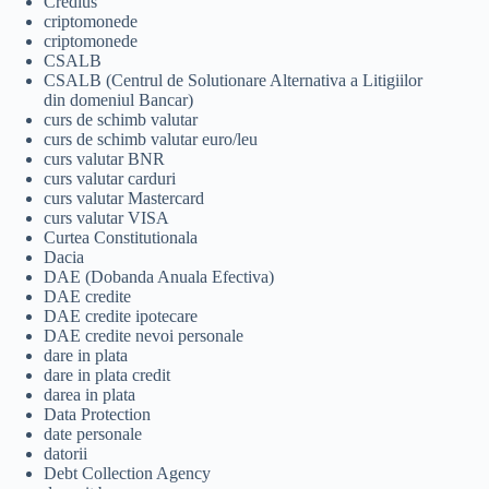
Credius
criptomonede
criptomonede
CSALB
CSALB (Centrul de Solutionare Alternativa a Litigiilor
din domeniul Bancar)
curs de schimb valutar
curs de schimb valutar euro/leu
curs valutar BNR
curs valutar carduri
curs valutar Mastercard
curs valutar VISA
Curtea Constitutionala
Dacia
DAE (Dobanda Anuala Efectiva)
DAE credite
DAE credite ipotecare
DAE credite nevoi personale
dare in plata
dare in plata credit
darea in plata
Data Protection
date personale
datorii
Debt Collection Agency