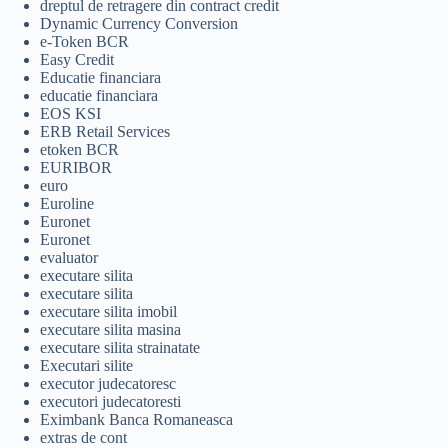
dreptul de retragere din contract credit
Dynamic Currency Conversion
e-Token BCR
Easy Credit
Educatie financiara
educatie financiara
EOS KSI
ERB Retail Services
etoken BCR
EURIBOR
euro
Euroline
Euronet
Euronet
evaluator
executare silita
executare silita
executare silita imobil
executare silita masina
executare silita strainatate
Executari silite
executor judecatoresc
executori judecatoresti
Eximbank Banca Romaneasca
extras de cont