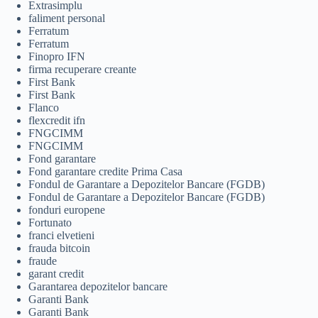
Extrasimplu
faliment personal
Ferratum
Ferratum
Finopro IFN
firma recuperare creante
First Bank
First Bank
Flanco
flexcredit ifn
FNGCIMM
FNGCIMM
Fond garantare
Fond garantare credite Prima Casa
Fondul de Garantare a Depozitelor Bancare (FGDB)
Fondul de Garantare a Depozitelor Bancare (FGDB)
fonduri europene
Fortunato
franci elvetieni
frauda bitcoin
fraude
garant credit
Garantarea depozitelor bancare
Garanti Bank
Garanti Bank