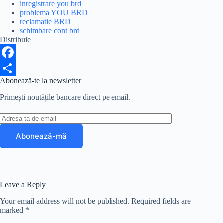
inregistrare you brd
problema YOU BRD
reclamatie BRD
schimbare cont brd
Distribuie
F
Abonează-te la newsletter
a
S
Primești noutățile bancare direct pe email.
c
h
e
a
b
r
o
e
o
k
Leave a Reply
Your email address will not be published.
Required fields are
marked
*