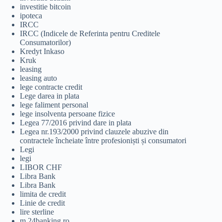
investitie bitcoin
ipoteca
IRCC
IRCC (Indicele de Referinta pentru Creditele
Consumatorilor)
Kredyt Inkaso
Kruk
leasing
leasing auto
lege contracte credit
Lege darea in plata
lege faliment personal
lege insolventa persoane fizice
Legea 77/2016 privind dare in plata
Legea nr.193/2000 privind clauzele abuzive din
contractele încheiate între profesioniști și consumatori
Legi
legi
LIBOR CHF
Libra Bank
Libra Bank
limita de credit
Linie de credit
lire sterline
m.24banking.ro