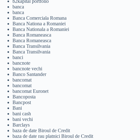
b2kapital portfolio
banca
banca
Banca Comerciala Romana
Banca Nationa a Romaniei
Banca Nationala a Romaniei
Banca Romaneasca
Banca Romaneasca
Banca Transilvania
Banca Transilvania
banci
bancnote
bancnote vechi
Banco Santander
bancomat
bancomat
bancomat Euronet
Bancoposta
Bancpost
Bani
bani cash
bani vechi
Barclays
baza de date Biroul de Credit
baza de date rau platnici Biroul de Credit