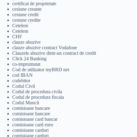
certificat de proprietate
cesiune creante
cesiune credit
cesiune credite
Cetelem
Cetelem
CHF
clauze abuzive
clauze abuzive contract Vodafone
Clauzele abuzive dintr-un contract de credit
Click 24 Banking
co-imprumutat
Cod de utilizator myBRD net
cod IBAN
codebitor
Codul Civil
Codul de procedura civila
Codul de procedura fiscala
Codul Muncii
comisioane bancare
comisioane bancare
comisioane card bancar
comisioane card euro
comisioane carduri
comisioane carduri