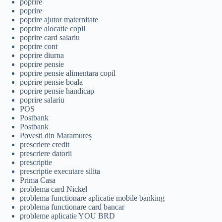
poprire
poprire
poprire ajutor maternitate
poprire alocatie copil
poprire card salariu
poprire cont
poprire diurna
poprire pensie
poprire pensie alimentara copil
poprire pensie boala
poprire pensie handicap
poprire salariu
POS
Postbank
Postbank
Povesti din Maramureș
prescriere credit
prescriere datorii
prescriptie
prescriptie executare silita
Prima Casa
problema card Nickel
problema functionare aplicatie mobile banking
problema functionare card bancar
probleme aplicatie YOU BRD