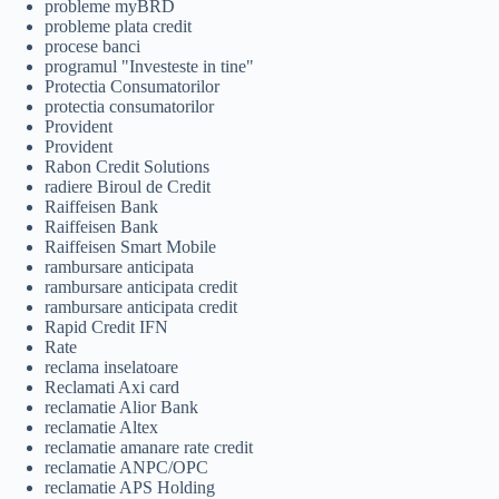
probleme myBRD
probleme plata credit
procese banci
programul "Investeste in tine"
Protectia Consumatorilor
protectia consumatorilor
Provident
Provident
Rabon Credit Solutions
radiere Biroul de Credit
Raiffeisen Bank
Raiffeisen Bank
Raiffeisen Smart Mobile
rambursare anticipata
rambursare anticipata credit
rambursare anticipata credit
Rapid Credit IFN
Rate
reclama inselatoare
Reclamati Axi card
reclamatie Alior Bank
reclamatie Altex
reclamatie amanare rate credit
reclamatie ANPC/OPC
reclamatie APS Holding