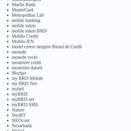
Marfin Bank
MasterCard
Metropolitan Life
mobile banking
mobile token
mobile token BRD
Mobilo Credit
Mobilo IFN
model cerere stergere Biroul de Credit
monede
monede vechi
mostenire credit
mostenire datorii
Mozipo
my BRD Mobile
my BRD Net
mybrd
myBRD
myBRD net
myBRD SMS
Nature
NeoBT
NEOcont
Nextebank
Nickel