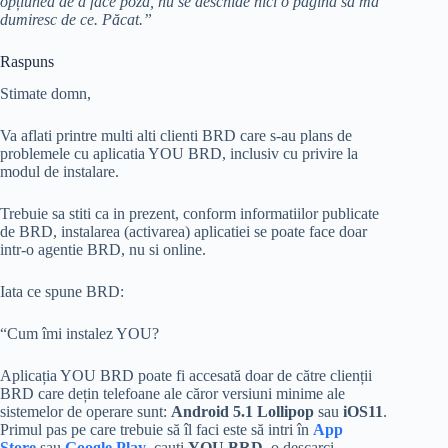
opțiunea de a face poza, nu se deschide nici o pagină să mă
dumiresc de ce. Păcat.”
Raspuns
Stimate domn,
Va aflati printre multi alti clienti BRD care s-au plans de
problemele cu aplicatia YOU BRD, inclusiv cu privire la
modul de instalare.
Trebuie sa stiti ca in prezent, conform informatiilor publicate
de BRD, instalarea (activarea) aplicatiei se poate face doar
intr-o agentie BRD, nu si online.
Iata ce spune BRD:
“Cum îmi instalez YOU?
Aplicația YOU BRD poate fi accesată doar de către clienții
BRD care dețin telefoane ale căror versiuni minime ale
sistemelor de operare sunt:
Android 5.1 Lollipop
sau
iOS11
.
Primul pas pe care trebuie să îl faci este să intri în
App
Store
sau
Google Play
, cauți
YOU BRD
, o descarci.