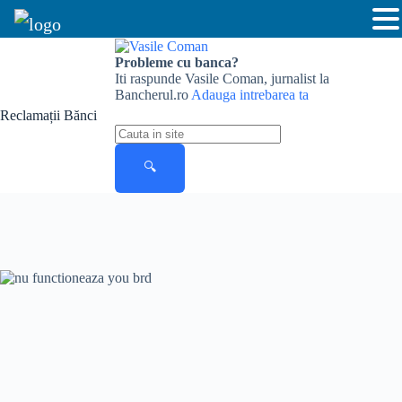
Skip
to
Probleme cu banca?
content
Iti raspunde Vasile Coman, jurnalist la
Bancherul.ro
Adauga intrebarea ta
Reclamații Bănci
Cauta
in
site
🔍