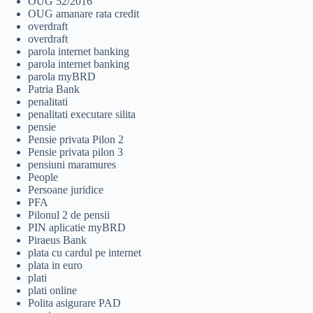
OUG 52/2016
OUG amanare rata credit
overdraft
overdraft
parola internet banking
parola internet banking
parola myBRD
Patria Bank
penalitati
penalitati executare silita
pensie
Pensie privata Pilon 2
Pensie privata pilon 3
pensiuni maramures
People
Persoane juridice
PFA
Pilonul 2 de pensii
PIN aplicatie myBRD
Piraeus Bank
plata cu cardul pe internet
plata in euro
plati
plati online
Polita asigurare PAD