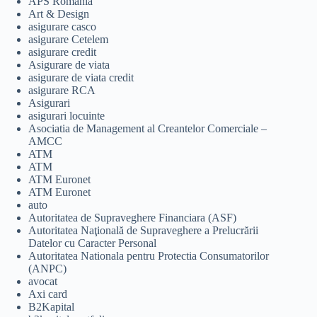
APS Romania
Art & Design
asigurare casco
asigurare Cetelem
asigurare credit
Asigurare de viata
asigurare de viata credit
asigurare RCA
Asigurari
asigurari locuinte
Asociatia de Management al Creantelor Comerciale –
AMCC
ATM
ATM
ATM Euronet
ATM Euronet
auto
Autoritatea de Supraveghere Financiara (ASF)
Autoritatea Naţională de Supraveghere a Prelucrării
Datelor cu Caracter Personal
Autoritatea Nationala pentru Protectia Consumatorilor
(ANPC)
avocat
Axi card
B2Kapital