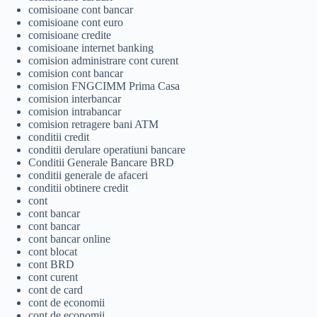
comisioane cont bancar
comisioane cont euro
comisioane credite
comisioane internet banking
comision administrare cont curent
comision cont bancar
comision FNGCIMM Prima Casa
comision interbancar
comision intrabancar
comision retragere bani ATM
conditii credit
conditii derulare operatiuni bancare
Conditii Generale Bancare BRD
conditii generale de afaceri
conditii obtinere credit
cont
cont bancar
cont bancar
cont bancar online
cont blocat
cont BRD
cont curent
cont de card
cont de economii
cont de economii