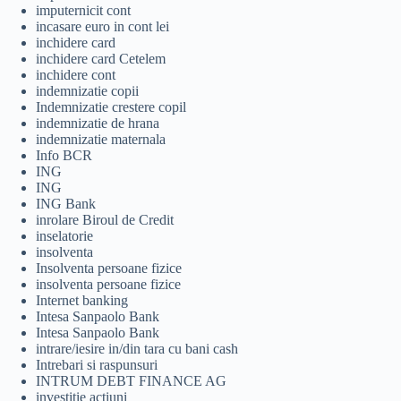
imputernicit cont
incasare euro in cont lei
inchidere card
inchidere card Cetelem
inchidere cont
indemnizatie copii
Indemnizatie crestere copil
indemnizatie de hrana
indemnizatie maternala
Info BCR
ING
ING
ING Bank
inrolare Biroul de Credit
inselatorie
insolventa
Insolventa persoane fizice
insolventa persoane fizice
Internet banking
Intesa Sanpaolo Bank
Intesa Sanpaolo Bank
intrare/iesire in/din tara cu bani cash
Intrebari si raspunsuri
INTRUM DEBT FINANCE AG
investitie actiuni