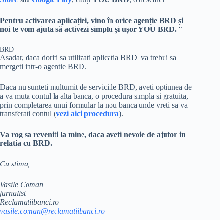
Pentru activarea aplicației, vino în orice agenție BRD și
noi te vom ajuta să activezi simplu și ușor YOU BRD.
“
BRD
Asadar, daca doriti sa utilizati aplicatia BRD, va trebui sa
mergeti intr-o agentie BRD.
Daca nu sunteti multumit de serviciile BRD, aveti optiunea de
a va muta contul la alta banca, o procedura simpla si gratuita,
prin completarea unui formular la nou banca unde vreti sa va
transferati contul (
vezi aici procedura
).
Va rog sa reveniti la mine, daca aveti nevoie de ajutor in
relatia cu BRD.
Cu stima,
Vasile Coman
jurnalist
Reclamatiibanci.ro
vasile.coman@reclamatiibanci.ro