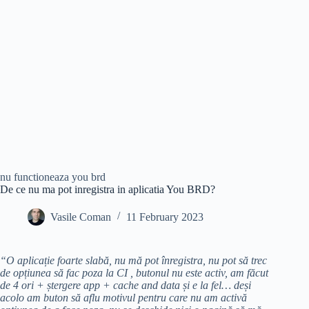
nu functioneaza you brd
De ce nu ma pot inregistra in aplicatia You BRD?
Vasile Coman
11 February 2023
“O aplicație foarte slabă, nu mă pot înregistra, nu pot să trec
de opțiunea să fac poza la CI , butonul nu este activ, am făcut
de 4 ori + ștergere app + cache and data și e la fel… deși
acolo am buton să aflu motivul pentru care nu am activă