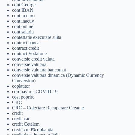
cont George
cont IBAN
cont in euro
cont inactiv
cont online
cont salariu
contestatie executare silita
contract banca
contract credit
contract Vodafone
conversie credit valuta
conversie valutara
conversie valutara bancomat
conversie valutara dinamica (Dynamic Currency
Conversion)
coplatitor
coronavirus COVID-19
cost poprire
CRC
CRC – Colectare Recuperare Creante
credit
credit car
credit Cetelem
credit cu 0% dobanda
credit daca lucrez in Italia