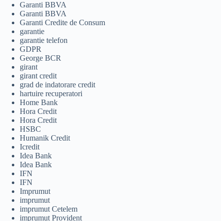
Garanti BBVA
Garanti BBVA
Garanti Credite de Consum
garantie
garantie telefon
GDPR
George BCR
girant
girant credit
grad de indatorare credit
hartuire recuperatori
Home Bank
Hora Credit
Hora Credit
HSBC
Humanik Credit
Icredit
Idea Bank
Idea Bank
IFN
IFN
Imprumut
imprumut
imprumut Cetelem
imprumut Provident