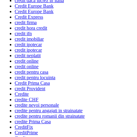
credit daca lucrez in Italia
Credit Europe Bank
Credit Europe Bank
Credit Express
credit firma
credit hora credit
credit ifn
credit imobiliar
credit ipotecar
credit ipotecar
credit neplatit
credit online
credit online
credit pentru casa
credit pentru locuinta
Credit Prima Casa
credit Provident
Credite
credite CHF
credite nevoi personale
credite pentru angajati in strainatate
credite pentru romanii din strainatate
credite Prima Casa
CreditFix
CreditPrime