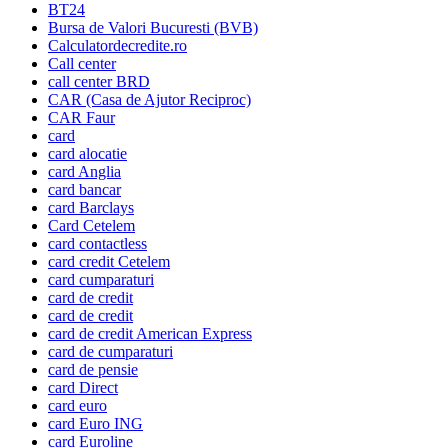
BT24
Bursa de Valori Bucuresti (BVB)
Calculatordecredite.ro
Call center
call center BRD
CAR (Casa de Ajutor Reciproc)
CAR Faur
card
card alocatie
card Anglia
card bancar
card Barclays
Card Cetelem
card contactless
card credit Cetelem
card cumparaturi
card de credit
card de credit
card de credit American Express
card de cumparaturi
card de pensie
card Direct
card euro
card Euro ING
card Euroline