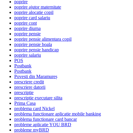
poprire
poprire ajutor maternitate
poprire alocatie copil
poprire card salariu
poprire cont
poprire diurna
poprire pensie
poprire pensie alimentara copil
poprire pensie boala
poprire pensie handicap
poprire salariu
POS
Postbank
Postbank
Povesti din Maramureș
prescriere credit
prescriere datorii
prescriptie
prescriptie executare silita
Prima Casa
problema card Nickel
problema functionare aplicatie mobile banking
problema functionare card bancar
probleme aplicatie YOU BRD
probleme myBRD