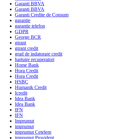
Garanti BBVA
Garanti BBVA
Garanti Credite de Consum
garantie
garantie telefon
GDPR
George BCR
girant
girant credit
grad de indatorare credit
hartuire recuperatori
Home Bank
Hora Credit
Hora Credit
HSBC
Humanik Credit
Icredit
Idea Bank
Idea Bank
IFN
IFN
Imprumut
imprumut
imprumut Cetelem
imprumut Provident