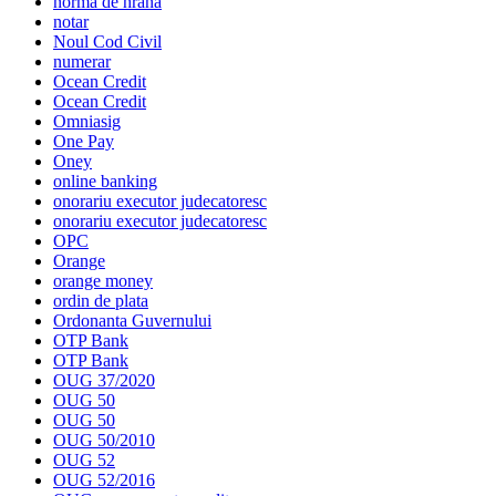
norma de hrana
notar
Noul Cod Civil
numerar
Ocean Credit
Ocean Credit
Omniasig
One Pay
Oney
online banking
onorariu executor judecatoresc
onorariu executor judecatoresc
OPC
Orange
orange money
ordin de plata
Ordonanta Guvernului
OTP Bank
OTP Bank
OUG 37/2020
OUG 50
OUG 50
OUG 50/2010
OUG 52
OUG 52/2016