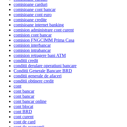
comisioane carduri
comisioane cont bancar
comisioane cont euro
comisioane credite
comisioane internet banking
comision administrare cont curent
comision cont bancar
comision FNGCIMM Prima Casa
comision interbancar
comision intrabancar
comision retragere bani ATM
conditii credit
conditii derulare operatiuni bancare
Conditii Generale Bancare BRD
conditii generale de afaceri
conditii obtinere credit
cont
cont bancar
cont bancar
cont bancar online
cont blocat
cont BRD
cont curent
cont de card
cont de economii