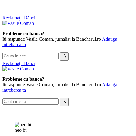
Sari
Reclamații Bănci
la
conținut
Probleme cu banca?
Iti raspunde Vasile Coman, jurnalist la Bancherul.ro
Adauga
intrebarea ta
Cauta
🔍
in
Reclamații Bănci
site
Probleme cu banca?
Iti raspunde Vasile Coman, jurnalist la Bancherul.ro
Adauga
intrebarea ta
Cauta
🔍
in
site
neo bt