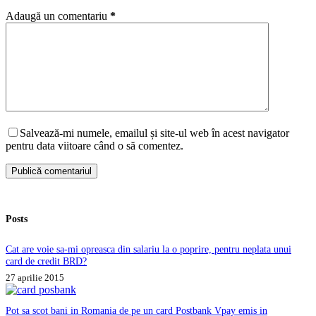
Adaugă un comentariu
*
Salvează-mi numele, emailul și site-ul web în acest navigator
pentru data viitoare când o să comentez.
Publică comentariul
Posts
Cat are voie sa-mi opreasca din salariu la o poprire, pentru neplata unui
card de credit BRD?
27 aprilie 2015
Pot sa scot bani in Romania de pe un card Postbank Vpay emis in