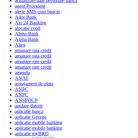
actualizare date personale banca
agent Provident
alerte SMS cont bancar
Alior Bank
Alo 24 Banking
alocatie copil
Alpha Bank
Alpha Bank
Altex
amanare rata credit
amanare rata credit
amanare rate credit
amanare rate credit
amenda
ANAF
angajament de plata
ANPC
ANPC
ANSPDCP
anulare datorii
aplicatie banca
aplicatie George
aplicatie mobile banking
aplicatie mobile banking
aplicatie myBRD