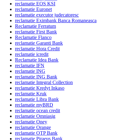
reclamatie EOS KSI
reclamatie Euronet
reclamatie executor judecatoresc
reclamatie Eximbank Banca Romaneasca
Reclamatie Ferratum
reclamatie First Bank
Reclamatie Flanco
reclamatie Garanti Bank
reclamatie Hora Credit
reclamatie icredit
Reclamatie Idea Bank
reclamatie IFN
reclamatie ING
reclamatie ING Bank
reclamatie Integral Collection
reclamatie Kredyt Inkaso
reclamatie Kruk
reclamatie Libra Bank
reclamatie myBRD
reclamatie ocean credit
reclamatie Omniasig
reclamatie Oney
reclamatie Orange
reclamatie OTP Bank
reclamatie Piraeus Bank