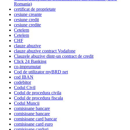
Romania)
certificat de proprietate
cesiune creante
cesiune credit
cesiune credite
Cetelem
Cetelem
CHF
clauze abuzive
clauze abuzive contract Vodafone
Clauzele abuzive dintr-un contract de credit
Click 24 Banking
co-imprumutat
Cod de utilizator myBRD net
cod IBAN
codebitor
Codul Civil
Codul de procedura civila
Codul de procedura fiscala
Codul Muncii
comisioane bancare
comisioane bancare
comisioane card bancar
comisioane card euro
comisioane carduri