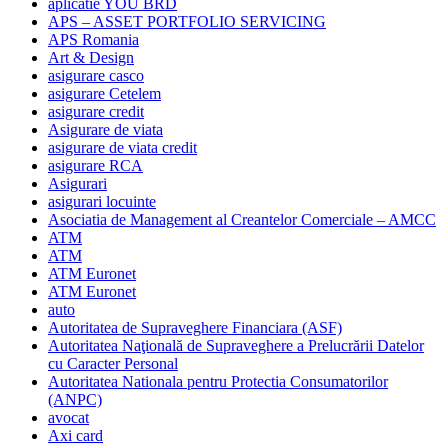
aplicatie YOU BRD
APS – ASSET PORTFOLIO SERVICING
APS Romania
Art & Design
asigurare casco
asigurare Cetelem
asigurare credit
Asigurare de viata
asigurare de viata credit
asigurare RCA
Asigurari
asigurari locuinte
Asociatia de Management al Creantelor Comerciale – AMCC
ATM
ATM
ATM Euronet
ATM Euronet
auto
Autoritatea de Supraveghere Financiara (ASF)
Autoritatea Naţională de Supraveghere a Prelucrării Datelor
cu Caracter Personal
Autoritatea Nationala pentru Protectia Consumatorilor
(ANPC)
avocat
Axi card