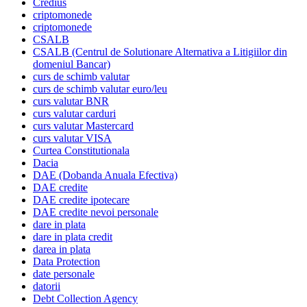
Credius
criptomonede
criptomonede
CSALB
CSALB (Centrul de Solutionare Alternativa a Litigiilor din
domeniul Bancar)
curs de schimb valutar
curs de schimb valutar euro/leu
curs valutar BNR
curs valutar carduri
curs valutar Mastercard
curs valutar VISA
Curtea Constitutionala
Dacia
DAE (Dobanda Anuala Efectiva)
DAE credite
DAE credite ipotecare
DAE credite nevoi personale
dare in plata
dare in plata credit
darea in plata
Data Protection
date personale
datorii
Debt Collection Agency