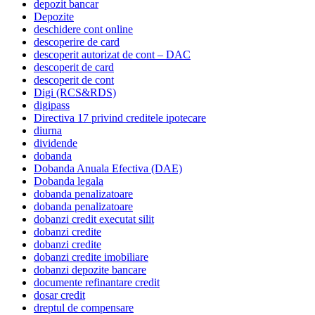
depozit bancar
Depozite
deschidere cont online
descoperire de card
descoperit autorizat de cont – DAC
descoperit de card
descoperit de cont
Digi (RCS&RDS)
digipass
Directiva 17 privind creditele ipotecare
diurna
dividende
dobanda
Dobanda Anuala Efectiva (DAE)
Dobanda legala
dobanda penalizatoare
dobanda penalizatoare
dobanzi credit executat silit
dobanzi credite
dobanzi credite
dobanzi credite imobiliare
dobanzi depozite bancare
documente refinantare credit
dosar credit
dreptul de compensare