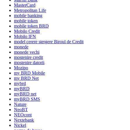
MasterCard
Metropolitan Life
mobile banking
mobile token
mobile token BRD
Mobilo Credit
Mobilo IFN
model cerere stergere Biroul de Credit
monede
monede vechi
mostenire credit
mostenire datorii
Mozipo
my BRD Mobile
my BRD Net
mybrd
myBRD
myBRD net
myBRD SMS
Nature
NeoBT
NEOcont
Nextebank
Nickel