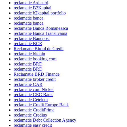
reclamatie Axi card
reclamatie B2Kapital
reclamatie b2kapital portfolio
reclamatie banca
reclamatie banca
reclamatie Banca Romaneasca
reclamatie Banca Transilvania
reclamatie Bancpost
reclamatie BCR
Reclamatie Biroul de Credit
reclamatie bitcoin
reclamatie booking.com
reclamatie BRD
reclamatie BRD
Reclamatie BRD Finance
reclamatie broker credit
reclamatie CAR
reclamatie card Nickel
reclamatie CEC Bank
reclamatie Cetelem
reclamatie Credit Europe Bank
reclamatie CreditPrime
reclamatie Credius
reclamatie Debt Collection Agency
reclamatie easy credit