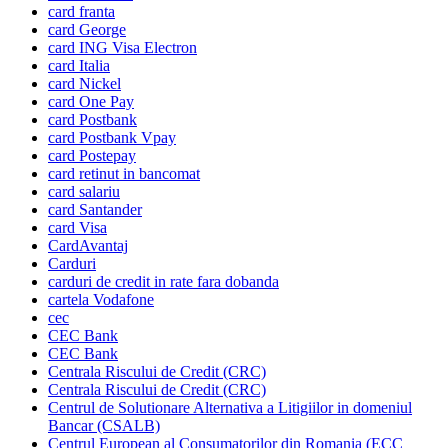
card franta
card George
card ING Visa Electron
card Italia
card Nickel
card One Pay
card Postbank
card Postbank Vpay
card Postepay
card retinut in bancomat
card salariu
card Santander
card Visa
CardAvantaj
Carduri
carduri de credit in rate fara dobanda
cartela Vodafone
cec
CEC Bank
CEC Bank
Centrala Riscului de Credit (CRC)
Centrala Riscului de Credit (CRC)
Centrul de Solutionare Alternativa a Litigiilor in domeniul
Bancar (CSALB)
Centrul European al Consumatorilor din Romania (ECC