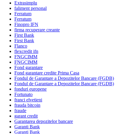
Extrasimplu
faliment personal
Ferratum
Ferratum
Finopro IFN
firma recuperare creante
First Bank
First Bank
Flanco
flexcredit ifn
FNGCIMM
FNGCIMM
Fond garantare
Fond garantare credite Prima Casa
Fondul de Garantare a Depozitelor Bancare (FGDB)
Fondul de Garantare a Depozitelor Bancare (FGDB)
fonduri europene
Fortunato
franci elvetieni
frauda bitcoin
fraude
garant credit
Garantarea depozitelor bancare
Garanti Bank
Garanti Bank