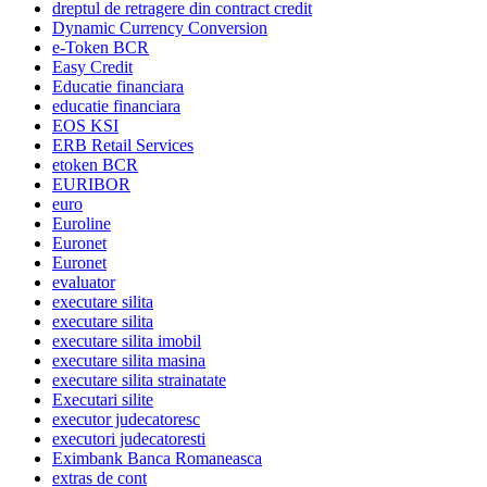
dreptul de retragere din contract credit
Dynamic Currency Conversion
e-Token BCR
Easy Credit
Educatie financiara
educatie financiara
EOS KSI
ERB Retail Services
etoken BCR
EURIBOR
euro
Euroline
Euronet
Euronet
evaluator
executare silita
executare silita
executare silita imobil
executare silita masina
executare silita strainatate
Executari silite
executor judecatoresc
executori judecatoresti
Eximbank Banca Romaneasca
extras de cont