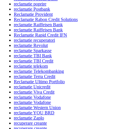
reclamatie poprire
reclamatie Postbank
Reclamatie Provident
Reclamatie Rabon Credit Solutions
reclamatie Raiffeisen Bank
reclamatie Raiffeisen Bank
Reclamatie Rapid Credit IFN
reclamatie recuperatori
reclamatie Revolut
reclamatie Sparkasse
reclamatie TBI Bank
reclamatie TBI Credit
reclamatie telekom
reclamatie Telekombanking
reclamatie Terra Credit
Reclamatie Ultimo Portfolio
reclamatie Unicredit
reclamatie Viva Credit
reclamatie Vodafone
reclamatie Vodafone
reclamatie Western Union
reclamatie YOU BRD
reclamatie Zaplo
recuperare creante
recuperare creante