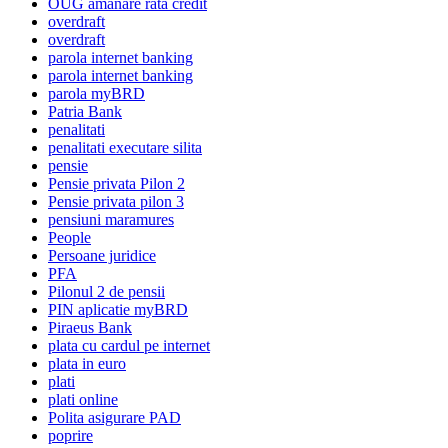
OUG amanare rata credit
overdraft
overdraft
parola internet banking
parola internet banking
parola myBRD
Patria Bank
penalitati
penalitati executare silita
pensie
Pensie privata Pilon 2
Pensie privata pilon 3
pensiuni maramures
People
Persoane juridice
PFA
Pilonul 2 de pensii
PIN aplicatie myBRD
Piraeus Bank
plata cu cardul pe internet
plata in euro
plati
plati online
Polita asigurare PAD
poprire