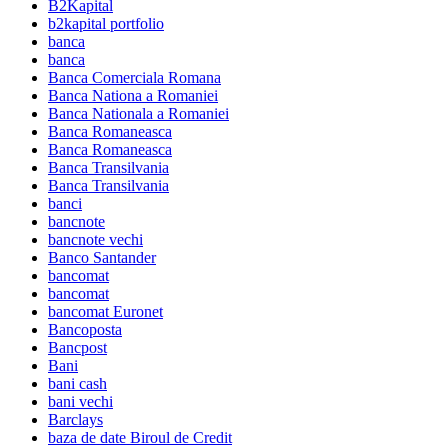
B2Kapital
b2kapital portfolio
banca
banca
Banca Comerciala Romana
Banca Nationa a Romaniei
Banca Nationala a Romaniei
Banca Romaneasca
Banca Romaneasca
Banca Transilvania
Banca Transilvania
banci
bancnote
bancnote vechi
Banco Santander
bancomat
bancomat
bancomat Euronet
Bancoposta
Bancpost
Bani
bani cash
bani vechi
Barclays
baza de date Biroul de Credit