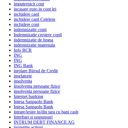
imputernicit cont
incasare euro in cont lei
inchidere card
inchidere card Cetelem
inchidere cont
indemnizatie copii
Indemnizatie crestere copil
indemnizatie de hrana
indemnizatie maternala
Info BCR
ING
ING
ING Bank
inrolare Biroul de Credit
inselatorie
insolventa
Insolventa persoane fizice
insolventa persoane fizice
Internet banking
Intesa Sanpaolo Bank
Intesa Sanpaolo Bank
intrare/iesire in/din tara cu bani cash
Intrebari si raspunsuri
INTRUM DEBT FINANCE AG
investitie actiuni