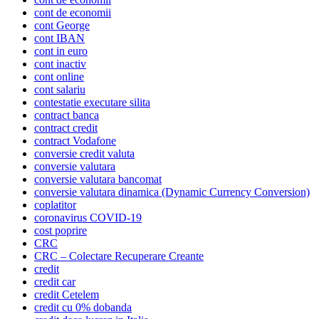
cont de economii
cont George
cont IBAN
cont in euro
cont inactiv
cont online
cont salariu
contestatie executare silita
contract banca
contract credit
contract Vodafone
conversie credit valuta
conversie valutara
conversie valutara bancomat
conversie valutara dinamica (Dynamic Currency Conversion)
coplatitor
coronavirus COVID-19
cost poprire
CRC
CRC – Colectare Recuperare Creante
credit
credit car
credit Cetelem
credit cu 0% dobanda