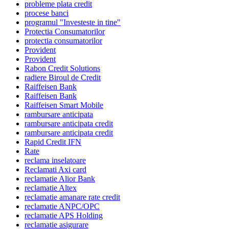
probleme plata credit
procese banci
programul "Investeste in tine"
Protectia Consumatorilor
protectia consumatorilor
Provident
Provident
Rabon Credit Solutions
radiere Biroul de Credit
Raiffeisen Bank
Raiffeisen Bank
Raiffeisen Smart Mobile
rambursare anticipata
rambursare anticipata credit
rambursare anticipata credit
Rapid Credit IFN
Rate
reclama inselatoare
Reclamati Axi card
reclamatie Alior Bank
reclamatie Altex
reclamatie amanare rate credit
reclamatie ANPC/OPC
reclamatie APS Holding
reclamatie asigurare