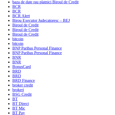
baza de date rau platnici Biroul de Credit
BCR
BCR
BCR Alert
Birou Executor Judecatoresc – BEJ
Biroul de Credit
Biroul de Credit
Biroul de Credit
bitcoin
bitcoin
BNP Paribas Personal Finance
BNP Paribas Personal Finance
BNR
BNR
BonusCard
BRD
BRD
BRD Finance
broker credit
brokeri
BSG Credit
BT
BT Direct
BT Mic
BT Pay