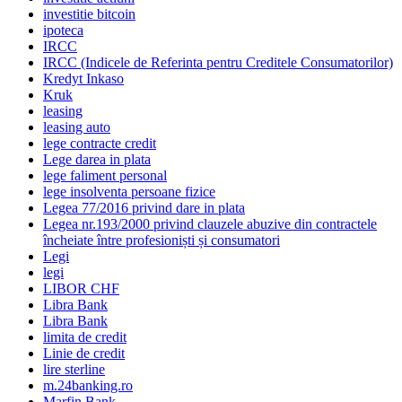
investitie bitcoin
ipoteca
IRCC
IRCC (Indicele de Referinta pentru Creditele Consumatorilor)
Kredyt Inkaso
Kruk
leasing
leasing auto
lege contracte credit
Lege darea in plata
lege faliment personal
lege insolventa persoane fizice
Legea 77/2016 privind dare in plata
Legea nr.193/2000 privind clauzele abuzive din contractele
încheiate între profesioniști și consumatori
Legi
legi
LIBOR CHF
Libra Bank
Libra Bank
limita de credit
Linie de credit
lire sterline
m.24banking.ro
Marfin Bank