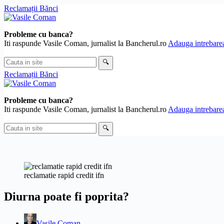
Skip
Reclamații Bănci
to
content
Probleme cu banca?
Iti raspunde Vasile Coman, jurnalist la Bancherul.ro
Adauga intrebarea
Cauta
🔍
in
Reclamații Bănci
site
Probleme cu banca?
Iti raspunde Vasile Coman, jurnalist la Bancherul.ro
Adauga intrebarea
Cauta
🔍
in
site
reclamatie rapid credit ifn
Diurna poate fi poprita?
Vasile Coman