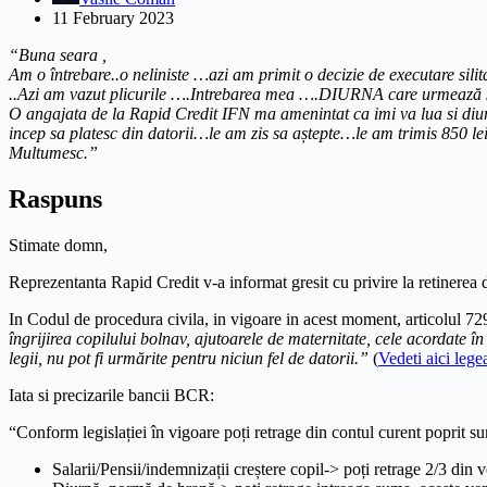
11 February 2023
“Buna seara ,
Am o întrebare..o neliniste …azi am primit o decizie de executare sil
..Azi am vazut plicurile ….Intrebarea mea ….DIURNA care urmează sa 
O angajata de la Rapid Credit IFN ma amenintat ca imi va lua si diu
incep sa platesc din datorii…le am zis sa aștepte…le am trimis 850 l
Multumesc.”
Raspuns
Stimate domn,
Reprezentanta Rapid Credit v-a informat gresit cu privire la retinerea 
In Codul de procedura civila, in vigoare in acest moment, articolul 729 
îngrijirea copilului bolnav, ajutoarele de maternitate, cele acordate în
legii, nu pot fi urmărite pentru niciun fel de datorii.”
(
Vedeti aici legea
Iata si precizarile bancii BCR:
“Conform legislației în vigoare poți retrage din contul curent poprit s
Salarii/Pensii/indemnizații creștere copil-> poți retrage 2/3 din 