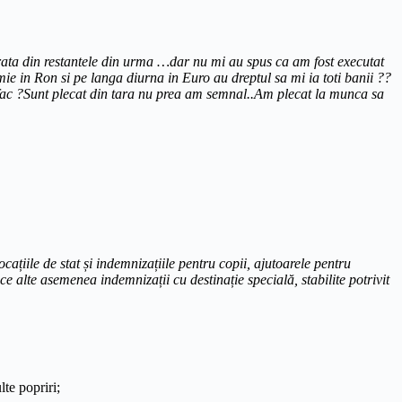
 rata din restantele din urma …dar nu mi au spus ca am fost executat
in Ron si pe langa diurna in Euro au dreptul sa mi ia toti banii ??
 fac ?Sunt plecat din tara nu prea am semnal..Am plecat la munca sa
cațiile de stat și indemnizațiile pentru copii, ajutoarele pentru
ce alte asemenea indemnizații cu destinație specială, stabilite potrivit
lte popriri;