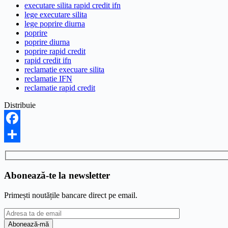
executare silita rapid credit ifn
lege executare silita
lege poprire diurna
poprire
poprire diurna
poprire rapid credit
rapid credit ifn
reclamatie execuare silita
reclamatie IFN
reclamatie rapid credit
Distribuie
Facebook
Share
Abonează-te la newsletter
Primești noutățile bancare direct pe email.