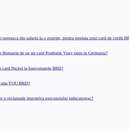
i opreasca din salariu la o poprire, pentru neplata unui card de credit 
 in Romania de pe un card Postbank Vpay emis in Germania?
un card Nickel la bancomatele BRD?
icatia YOU BRD?
ce o reclamatie impotriva executorului judecatoresc?