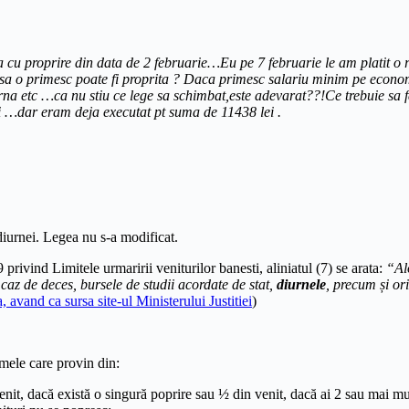
ita cu proprire din data de 2 februarie…Eu pe 7 februarie le am platit o
o primesc poate fi proprita ? Daca primesc salariu minim pe economie 
rna etc …ca nu stiu ce lege sa schimbat,este adevarat??!Ce trebuie sa
ei …dar eram deja executat pt suma de 11438 lei .
diurnei. Legea nu s-a modificat.
privind Limitele urmaririi veniturilor banesti, aliniatul (7) se arata:
“Alo
 caz de deces, bursele de studii acordate de stat,
diurnele
, precum și ori
, avand ca sursa site-ul Ministerului Justitiei
)
umele care provin din:
venit, dacă există o singură poprire sau ½ din venit, dacă ai 2 sau mai mu