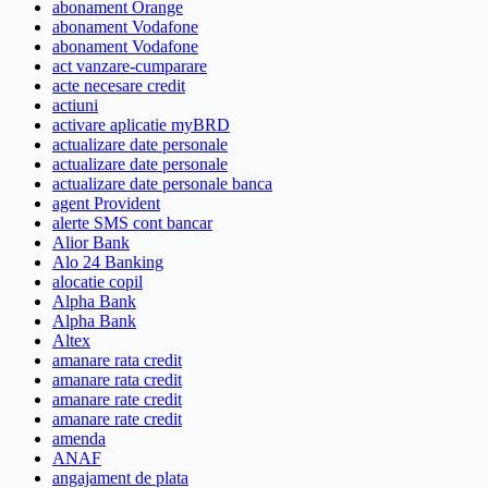
abonament Orange
abonament Vodafone
abonament Vodafone
act vanzare-cumparare
acte necesare credit
actiuni
activare aplicatie myBRD
actualizare date personale
actualizare date personale
actualizare date personale banca
agent Provident
alerte SMS cont bancar
Alior Bank
Alo 24 Banking
alocatie copil
Alpha Bank
Alpha Bank
Altex
amanare rata credit
amanare rata credit
amanare rate credit
amanare rate credit
amenda
ANAF
angajament de plata