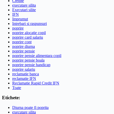
Credite
executare silita
Executari silite
IFN
Imprumut
Intrebari si raspunsuri
poprire
poprire alocatie copil
poprire card salariu
poprire cont
poprire diurna
poprire pensie
poprire pensie alimentara copil
poprire pensie boala
poprire pensie handicap
poprire salariu
reclamatie banca
reclamatie IFN
Reclamatie Rapid Credit IFN
Toate
Etichete:
Diurna poate fi poprita
executare silita