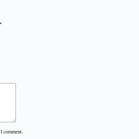
*
e I comment.