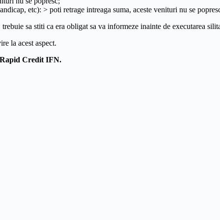
ituri nu se popresc;
handicap, etc): > poti retrage intreaga suma, aceste venituri nu se popres
trebuie sa stiti ca era obligat sa va informeze inainte de executarea silita 
ire la acest aspect.
a Rapid Credit IFN.