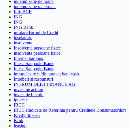
indemnizatie de hrana
indemnizatie maternala
Info BCR
ING
ING
ING Bank
inrolare Biroul de Credit
inselatorie
insolventa
Insolventa persoane fizice
insolventa persoane fizice
Internet banking
Intesa Sanpaolo Bank
Intesa Sanpaolo Bank
intrare/iesire in/din tara cu bani cash
Intrebari si raspunsuri
INTRUM DEBT FINANCE AG
investitie actiuni
investitie bitcoin
ipoteca
IRCC
IRCC (Indicele de Referinta pentru Creditele Consumatorilor)
Kredyt Inkaso
Kruk
leasing