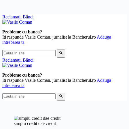
Skip
Reclamații Bănci
to
content
Probleme cu banca?
Iti raspunde Vasile Coman, jurnalist la Bancherul.ro
Adauga
intrebarea ta
Cauta
🔍
in
Reclamații Bănci
site
Probleme cu banca?
Iti raspunde Vasile Coman, jurnalist la Bancherul.ro
Adauga
intrebarea ta
Cauta
🔍
in
site
simplu credit dae credit