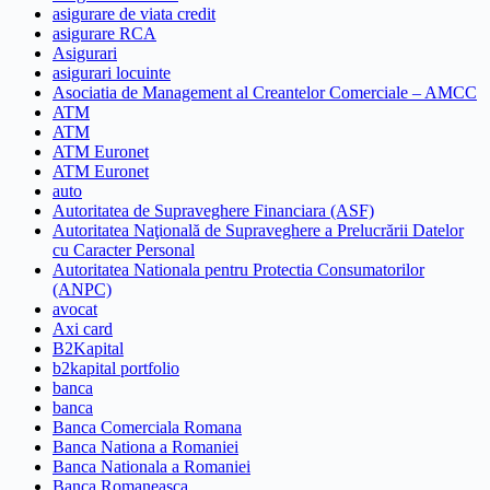
asigurare de viata credit
asigurare RCA
Asigurari
asigurari locuinte
Asociatia de Management al Creantelor Comerciale – AMCC
ATM
ATM
ATM Euronet
ATM Euronet
auto
Autoritatea de Supraveghere Financiara (ASF)
Autoritatea Naţională de Supraveghere a Prelucrării Datelor
cu Caracter Personal
Autoritatea Nationala pentru Protectia Consumatorilor
(ANPC)
avocat
Axi card
B2Kapital
b2kapital portfolio
banca
banca
Banca Comerciala Romana
Banca Nationa a Romaniei
Banca Nationala a Romaniei
Banca Romaneasca