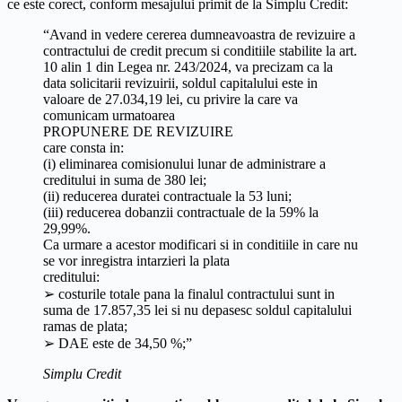
ce este corect, conform mesajului primit de la Simplu Credit:
“Avand in vedere cererea dumneavoastra de revizuire a
contractului de credit precum si conditiile stabilite la art.
10 alin 1 din Legea nr. 243/2024, va precizam ca la
data solicitarii revizuirii, soldul capitalului este in
valoare de 27.034,19 lei, cu privire la care va
comunicam urmatoarea
PROPUNERE DE REVIZUIRE
care consta in:
(i) eliminarea comisionului lunar de administrare a
creditului in suma de 380 lei;
(ii) reducerea duratei contractuale la 53 luni;
(iii) reducerea dobanzii contractuale de la 59% la
29,99%.
Ca urmare a acestor modificari si in conditiile in care nu
se vor inregistra intarzieri la plata
creditului:
➢ costurile totale pana la finalul contractului sunt in
suma de 17.857,35 lei si nu depasesc soldul capitalului
ramas de plata;
➢ DAE este de 34,50 %;”
Simplu Credit