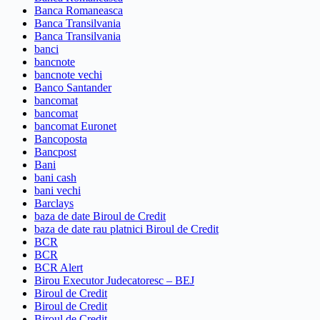
Banca Romaneasca
Banca Transilvania
Banca Transilvania
banci
bancnote
bancnote vechi
Banco Santander
bancomat
bancomat
bancomat Euronet
Bancoposta
Bancpost
Bani
bani cash
bani vechi
Barclays
baza de date Biroul de Credit
baza de date rau platnici Biroul de Credit
BCR
BCR
BCR Alert
Birou Executor Judecatoresc – BEJ
Biroul de Credit
Biroul de Credit
Biroul de Credit