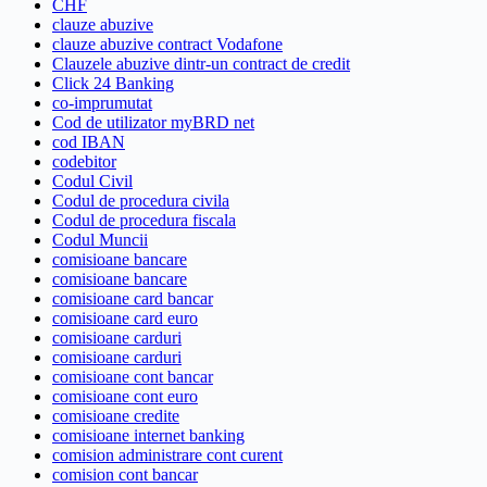
CHF
clauze abuzive
clauze abuzive contract Vodafone
Clauzele abuzive dintr-un contract de credit
Click 24 Banking
co-imprumutat
Cod de utilizator myBRD net
cod IBAN
codebitor
Codul Civil
Codul de procedura civila
Codul de procedura fiscala
Codul Muncii
comisioane bancare
comisioane bancare
comisioane card bancar
comisioane card euro
comisioane carduri
comisioane carduri
comisioane cont bancar
comisioane cont euro
comisioane credite
comisioane internet banking
comision administrare cont curent
comision cont bancar