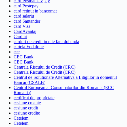
card Postbank Vpay
card Postepay
card retinut in bancomat
card salariu
card Santander
card Visa
CardAvantaj
Carduri
carduri de credit in rate fara dobanda
cartela Vodafone
cec
CEC Bank
CEC Bank
Centrala Riscului de Credit (CRC)
Centrala Riscului de Credit (CRC)
Centrul de Solutionare Alternativa a Litigiilor in domeniul
Bancar (CSALB)
Centrul European al Consumatorilor din Romania (ECC
Romania)
certificat de proprietate
cesiune creante
cesiune credit
cesiune credite
Cetelem
Cetelem