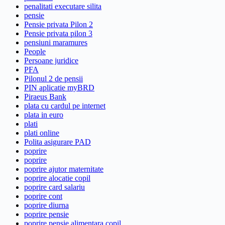
penalitati executare silita
pensie
Pensie privata Pilon 2
Pensie privata pilon 3
pensiuni maramures
People
Persoane juridice
PFA
Pilonul 2 de pensii
PIN aplicatie myBRD
Piraeus Bank
plata cu cardul pe internet
plata in euro
plati
plati online
Polita asigurare PAD
poprire
poprire
poprire ajutor maternitate
poprire alocatie copil
poprire card salariu
poprire cont
poprire diurna
poprire pensie
poprire pensie alimentara copil