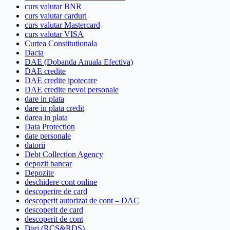
curs valutar BNR
curs valutar carduri
curs valutar Mastercard
curs valutar VISA
Curtea Constitutionala
Dacia
DAE (Dobanda Anuala Efectiva)
DAE credite
DAE credite ipotecare
DAE credite nevoi personale
dare in plata
dare in plata credit
darea in plata
Data Protection
date personale
datorii
Debt Collection Agency
depozit bancar
Depozite
deschidere cont online
descoperire de card
descoperit autorizat de cont – DAC
descoperit de card
descoperit de cont
Digi (RCS&RDS)