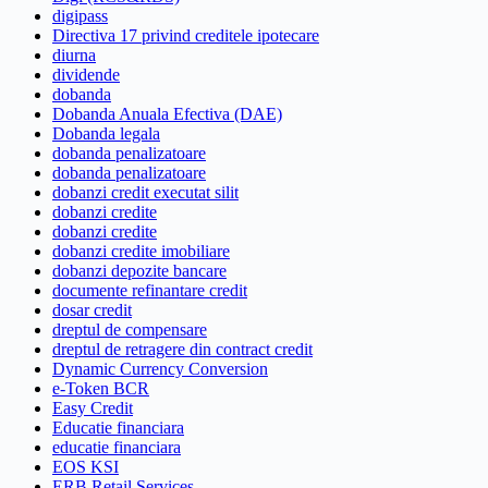
digipass
Directiva 17 privind creditele ipotecare
diurna
dividende
dobanda
Dobanda Anuala Efectiva (DAE)
Dobanda legala
dobanda penalizatoare
dobanda penalizatoare
dobanzi credit executat silit
dobanzi credite
dobanzi credite
dobanzi credite imobiliare
dobanzi depozite bancare
documente refinantare credit
dosar credit
dreptul de compensare
dreptul de retragere din contract credit
Dynamic Currency Conversion
e-Token BCR
Easy Credit
Educatie financiara
educatie financiara
EOS KSI
ERB Retail Services