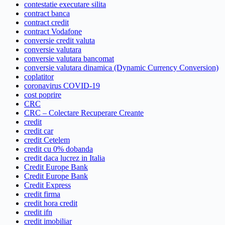
contestatie executare silita
contract banca
contract credit
contract Vodafone
conversie credit valuta
conversie valutara
conversie valutara bancomat
conversie valutara dinamica (Dynamic Currency Conversion)
coplatitor
coronavirus COVID-19
cost poprire
CRC
CRC – Colectare Recuperare Creante
credit
credit car
credit Cetelem
credit cu 0% dobanda
credit daca lucrez in Italia
Credit Europe Bank
Credit Europe Bank
Credit Express
credit firma
credit hora credit
credit ifn
credit imobiliar