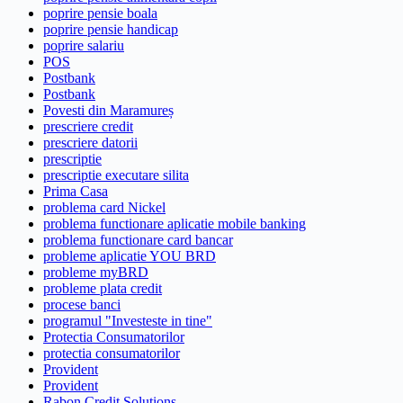
poprire pensie boala
poprire pensie handicap
poprire salariu
POS
Postbank
Postbank
Povesti din Maramureș
prescriere credit
prescriere datorii
prescriptie
prescriptie executare silita
Prima Casa
problema card Nickel
problema functionare aplicatie mobile banking
problema functionare card bancar
probleme aplicatie YOU BRD
probleme myBRD
probleme plata credit
procese banci
programul "Investeste in tine"
Protectia Consumatorilor
protectia consumatorilor
Provident
Provident
Rabon Credit Solutions