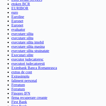
etoken BCR
EURIBOR
euro
Euroline
Euronet
Euronet
evaluator
executare silita
executare silita
executare silita imobil
executare silita masina
executare silita strainatate
Executari silite
executor judecatoresc
executori judecatoresti
Eximbank Banca Romaneasca
extras de cont
Extrasimplu
faliment personal
Ferratum
Ferratum
Finopro IFN
firma recuperare creante
First Bank