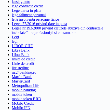
leasing auto
lege contracte credit
Lege darea in plata
lege faliment personal
lege insolventa persoane fizice
Legea 77/2016 privind dare in plata
Legea nr.193/2000 privind clauzele abuzive din contractele
încheiate între profesioniști și consumatori
Legi
legi
LIBOR CHF
Libra Bank
Libra Bank
limita de credit
Linie de credit
lire sterline
m.24banking.ro
Marfin Bank
MasterCard
Metropolitan Life
mobile banking
mobile token
mobile token BRD
Mobilo Credit
Mobilo IFN