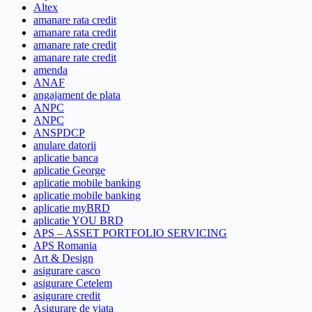
Altex
amanare rata credit
amanare rata credit
amanare rate credit
amanare rate credit
amenda
ANAF
angajament de plata
ANPC
ANPC
ANSPDCP
anulare datorii
aplicatie banca
aplicatie George
aplicatie mobile banking
aplicatie mobile banking
aplicatie myBRD
aplicatie YOU BRD
APS – ASSET PORTFOLIO SERVICING
APS Romania
Art & Design
asigurare casco
asigurare Cetelem
asigurare credit
Asigurare de viata