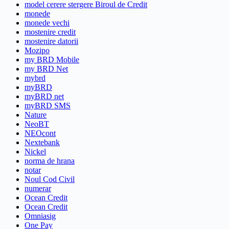
model cerere stergere Biroul de Credit
monede
monede vechi
mostenire credit
mostenire datorii
Mozipo
my BRD Mobile
my BRD Net
mybrd
myBRD
myBRD net
myBRD SMS
Nature
NeoBT
NEOcont
Nextebank
Nickel
norma de hrana
notar
Noul Cod Civil
numerar
Ocean Credit
Ocean Credit
Omniasig
One Pay