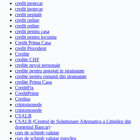
credit ipotecar
credit ipotecar
credit neplatit
credit online
credit online
credit pentru casa
credit pentru locuinta
Credit Prima Casa
credit Provident
Credite
credite CHF
credite nevoi personale
credite pentru angajati in strainatate
credite pentru romanii din strainatate
credite Prima Casa
CreditFix
CreditPrime
Credius
criptomonede
criptomonede
CSALB
CSALB (Centrul de Solutionare Alternativa a Litigiilor din
domeniul Bancar)
curs de schimb valutar
curs de schimb valutar euro/leu