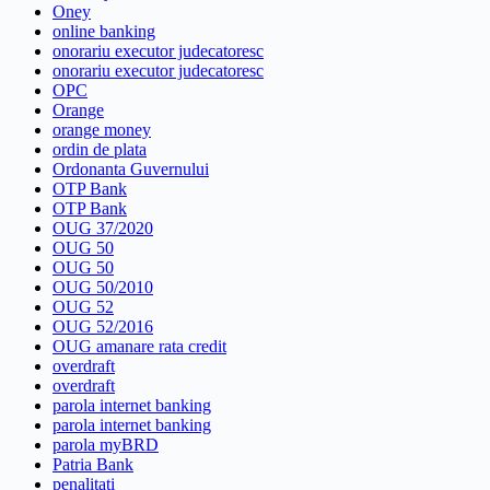
Oney
online banking
onorariu executor judecatoresc
onorariu executor judecatoresc
OPC
Orange
orange money
ordin de plata
Ordonanta Guvernului
OTP Bank
OTP Bank
OUG 37/2020
OUG 50
OUG 50
OUG 50/2010
OUG 52
OUG 52/2016
OUG amanare rata credit
overdraft
overdraft
parola internet banking
parola internet banking
parola myBRD
Patria Bank
penalitati