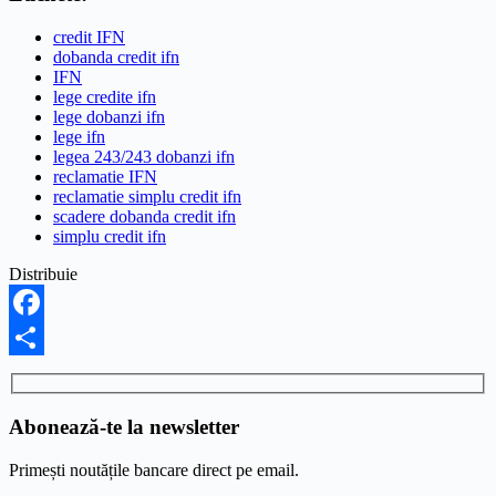
credit IFN
dobanda credit ifn
IFN
lege credite ifn
lege dobanzi ifn
lege ifn
legea 243/243 dobanzi ifn
reclamatie IFN
reclamatie simplu credit ifn
scadere dobanda credit ifn
simplu credit ifn
Distribuie
Facebook
Share
Abonează-te la newsletter
Primești noutățile bancare direct pe email.