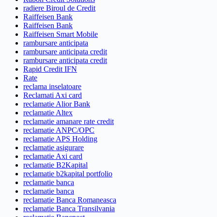
radiere Biroul de Credit
Raiffeisen Bank
Raiffeisen Bank
Raiffeisen Smart Mobile
rambursare anticipata
rambursare anticipata credit
rambursare anticipata credit
Rapid Credit IFN
Rate
reclama inselatoare
Reclamati Axi card
reclamatie Alior Bank
reclamatie Altex
reclamatie amanare rate credit
reclamatie ANPC/OPC
reclamatie APS Holding
reclamatie asigurare
reclamatie Axi card
reclamatie B2Kapital
reclamatie b2kapital portfolio
reclamatie banca
reclamatie banca
reclamatie Banca Romaneasca
reclamatie Banca Transilvania