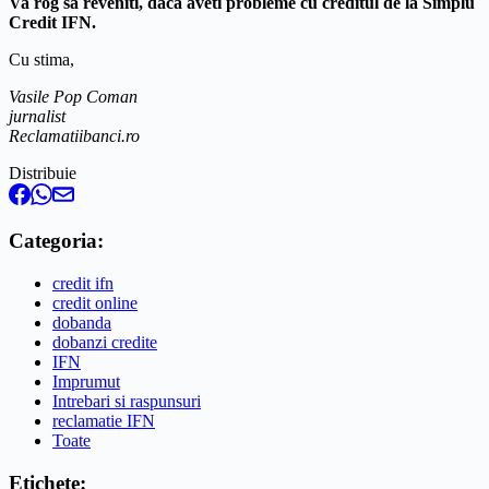
Va rog sa reveniti, daca aveti probleme cu creditul de la Simplu
Credit IFN.
Cu stima,
Vasile Pop Coman
jurnalist
Reclamatiibanci.ro
Distribuie
Categoria:
credit ifn
credit online
dobanda
dobanzi credite
IFN
Imprumut
Intrebari si raspunsuri
reclamatie IFN
Toate
Etichete: