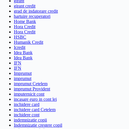
girant
girant credit
grad de indatorare credit
hartuire recuperatori
Home Bank
Hora Credit
Hora Credit
HSBC
Humanik Credit
Icredit
Idea Bank
Idea Bank
IFN
IFN
Imprumut
imprumut
imprumut Cetelem
imprumut Provident
imputernicit cont
incasare euro in cont lei
inchidere card
inchidere card Cetelem
inchidere cont
indemnizatie copii
Indemnizatie crestere copil