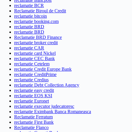
reclamatie Bancpost
reclamatie BCR
Reclamatie Biroul de Credit
reclamatie bitcoin
reclamatie booking.com
reclamatie BRD
reclamatie BRD
Reclamatie BRD Finance
reclamatie broker credit
reclamatie CAR
reclamatie card Nickel
reclamatie CEC Bank
reclamatie Cetelem
reclamatie Credit Europe Bank
reclamatie CreditPrime
reclamatie Credius
reclamatie Debt Collection Agency
reclamatie easy credit
reclamatie EOS KSI
reclamatie Euronet
reclamatie executor judecatoresc
reclamatie Eximbank Banca Romaneasca
Reclamatie Ferratum
reclamatie First Bank
Reclamatie Flanco