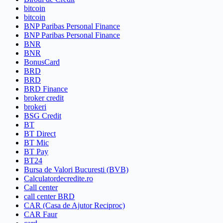
bitcoin
bitcoin
BNP Paribas Personal Finance
BNP Paribas Personal Finance
BNR
BNR
BonusCard
BRD
BRD
BRD Finance
broker credit
brokeri
BSG Credit
BT
BT Direct
BT Mic
BT Pay
BT24
Bursa de Valori Bucuresti (BVB)
Calculatordecredite.ro
Call center
call center BRD
CAR (Casa de Ajutor Reciproc)
CAR Faur