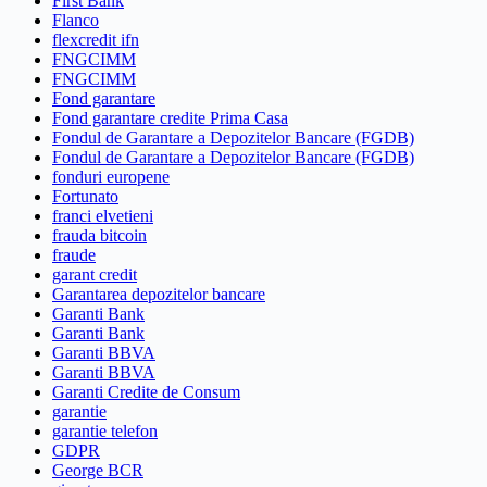
First Bank
Flanco
flexcredit ifn
FNGCIMM
FNGCIMM
Fond garantare
Fond garantare credite Prima Casa
Fondul de Garantare a Depozitelor Bancare (FGDB)
Fondul de Garantare a Depozitelor Bancare (FGDB)
fonduri europene
Fortunato
franci elvetieni
frauda bitcoin
fraude
garant credit
Garantarea depozitelor bancare
Garanti Bank
Garanti Bank
Garanti BBVA
Garanti BBVA
Garanti Credite de Consum
garantie
garantie telefon
GDPR
George BCR