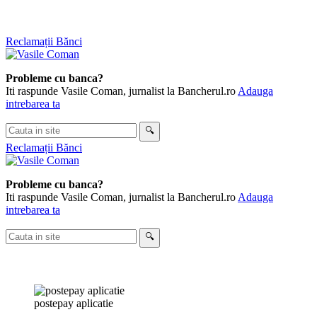
Skip
Reclamații Bănci
to
content
Probleme cu banca?
Iti raspunde Vasile Coman, jurnalist la Bancherul.ro
Adauga
intrebarea ta
Cauta
🔍
in
Reclamații Bănci
site
Probleme cu banca?
Iti raspunde Vasile Coman, jurnalist la Bancherul.ro
Adauga
intrebarea ta
Cauta
🔍
in
site
postepay aplicatie