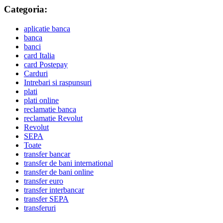
Categoria:
aplicatie banca
banca
banci
card Italia
card Postepay
Carduri
Intrebari si raspunsuri
plati
plati online
reclamatie banca
reclamatie Revolut
Revolut
SEPA
Toate
transfer bancar
transfer de bani international
transfer de bani online
transfer euro
transfer interbancar
transfer SEPA
transferuri