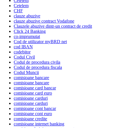
Cetelem
Cetelem
CHF
clauze abuzive
clauze abuzive contract Vodafone
Clauzele abuzive dintr-un contract de credit
Click 24 Banking
co-imprumutat
Cod de utilizator myBRD net
cod IBAN
codebitor
Codul Civil
Codul de procedura civila
Codul de procedura fiscala
Codul Muncii
comisioane bancare
comisioane bancare
comisioane card bancar
comisioane card euro
comisioane carduri
comisioane carduri
comisioane cont bancar
comisioane cont euro
comisioane credite
comisioane internet banking