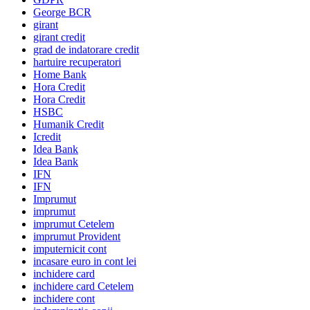
George BCR
girant
girant credit
grad de indatorare credit
hartuire recuperatori
Home Bank
Hora Credit
Hora Credit
HSBC
Humanik Credit
Icredit
Idea Bank
Idea Bank
IFN
IFN
Imprumut
imprumut
imprumut Cetelem
imprumut Provident
imputernicit cont
incasare euro in cont lei
inchidere card
inchidere card Cetelem
inchidere cont