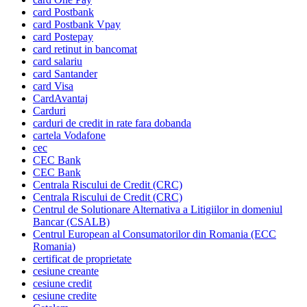
card Postbank
card Postbank Vpay
card Postepay
card retinut in bancomat
card salariu
card Santander
card Visa
CardAvantaj
Carduri
carduri de credit in rate fara dobanda
cartela Vodafone
cec
CEC Bank
CEC Bank
Centrala Riscului de Credit (CRC)
Centrala Riscului de Credit (CRC)
Centrul de Solutionare Alternativa a Litigiilor in domeniul
Bancar (CSALB)
Centrul European al Consumatorilor din Romania (ECC
Romania)
certificat de proprietate
cesiune creante
cesiune credit
cesiune credite