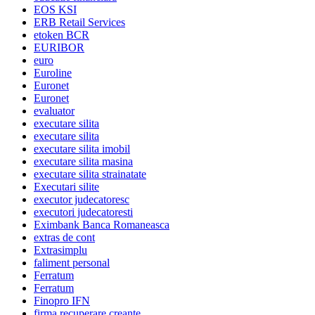
EOS KSI
ERB Retail Services
etoken BCR
EURIBOR
euro
Euroline
Euronet
Euronet
evaluator
executare silita
executare silita
executare silita imobil
executare silita masina
executare silita strainatate
Executari silite
executor judecatoresc
executori judecatoresti
Eximbank Banca Romaneasca
extras de cont
Extrasimplu
faliment personal
Ferratum
Ferratum
Finopro IFN
firma recuperare creante