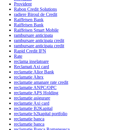
Provident
Rabon Credit Solutions
radiere Biroul de Credit
Raiffeisen Bank
Raiffeisen Bank
Raiffeisen Smart Mobile
rambursare anticipata
rambursare anticipata credit
rambursare anticipata credit
Rapid Credit IFN
Rate
reclama inselatoare
Reclamati Axi card
reclamatie Alior Bank
reclamatie Altex
reclamatie amanare rate credit
reclamatie ANPC/OPC
reclamatie APS Holding
reclamatie asigurare
reclamatie Axi card
reclamatie B2Kapital
reclamatie b2kapital portfolio
reclamatie banca
reclamatie banca
reclamatie Banca Romaneasca