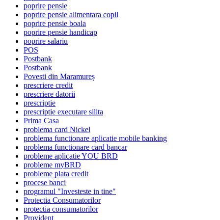
poprire pensie
poprire pensie alimentara copil
poprire pensie boala
poprire pensie handicap
poprire salariu
POS
Postbank
Postbank
Povesti din Maramureș
prescriere credit
prescriere datorii
prescriptie
prescriptie executare silita
Prima Casa
problema card Nickel
problema functionare aplicatie mobile banking
problema functionare card bancar
probleme aplicatie YOU BRD
probleme myBRD
probleme plata credit
procese banci
programul "Investeste in tine"
Protectia Consumatorilor
protectia consumatorilor
Provident