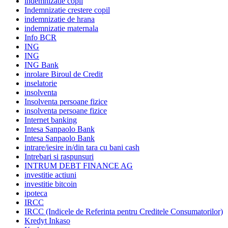
indemnizatie copii
Indemnizatie crestere copil
indemnizatie de hrana
indemnizatie maternala
Info BCR
ING
ING
ING Bank
inrolare Biroul de Credit
inselatorie
insolventa
Insolventa persoane fizice
insolventa persoane fizice
Internet banking
Intesa Sanpaolo Bank
Intesa Sanpaolo Bank
intrare/iesire in/din tara cu bani cash
Intrebari si raspunsuri
INTRUM DEBT FINANCE AG
investitie actiuni
investitie bitcoin
ipoteca
IRCC
IRCC (Indicele de Referinta pentru Creditele Consumatorilor)
Kredyt Inkaso