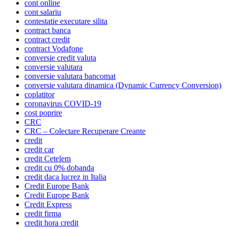
cont online
cont salariu
contestatie executare silita
contract banca
contract credit
contract Vodafone
conversie credit valuta
conversie valutara
conversie valutara bancomat
conversie valutara dinamica (Dynamic Currency Conversion)
coplatitor
coronavirus COVID-19
cost poprire
CRC
CRC – Colectare Recuperare Creante
credit
credit car
credit Cetelem
credit cu 0% dobanda
credit daca lucrez in Italia
Credit Europe Bank
Credit Europe Bank
Credit Express
credit firma
credit hora credit