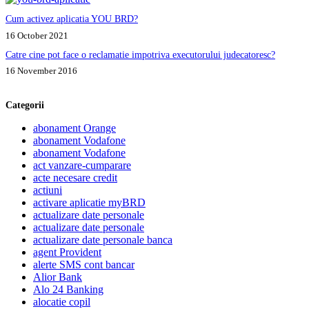
Cum activez aplicatia YOU BRD?
16 October 2021
Catre cine pot face o reclamatie impotriva executorului judecatoresc?
16 November 2016
Categorii
abonament Orange
abonament Vodafone
abonament Vodafone
act vanzare-cumparare
acte necesare credit
actiuni
activare aplicatie myBRD
actualizare date personale
actualizare date personale
actualizare date personale banca
agent Provident
alerte SMS cont bancar
Alior Bank
Alo 24 Banking
alocatie copil