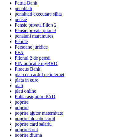
Patria Bank
penalitati
penalitati executare silita
pensie
Pensie privata Pilon 2
Pensie privata pilon 3
pensiuni maramures
People
Persoane juridice
PFA
Pilonul 2 de pensii
PIN aplicatie myBRD
Piraeus Bank
plata cu cardul pe internet
plata in euro
plati
plati online
Polita asigurare PAD
poprire
poprire
poprire ajutor maternitate
poprire alocatie copil
poprire card salariu
poprire cont
poprire diurna