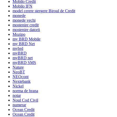
Mobilo Credit
Mobilo IFN
model cerere stergere Biroul de Credit
monede
monede vechi
mostenire credit
mostenire datorii
Mozipo
my BRD Mobile
my BRD Net
mybrd
myBRD
myBRD net
myBRD SMS
Nature
NeoBT
NEOcont
Nextebank
Nickel
norma de hrana
notar
Noul Cod Civil
numerar
Ocean Credit
Ocean Credit