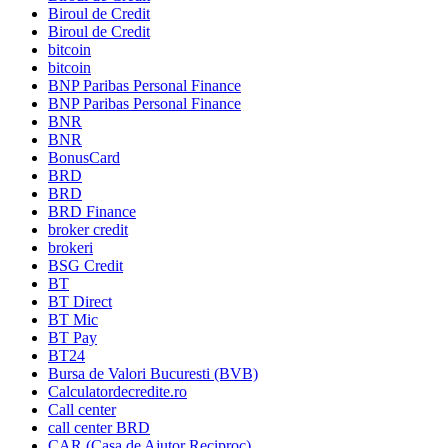
Biroul de Credit
Biroul de Credit
bitcoin
bitcoin
BNP Paribas Personal Finance
BNP Paribas Personal Finance
BNR
BNR
BonusCard
BRD
BRD
BRD Finance
broker credit
brokeri
BSG Credit
BT
BT Direct
BT Mic
BT Pay
BT24
Bursa de Valori Bucuresti (BVB)
Calculatordecredite.ro
Call center
call center BRD
CAR (Casa de Ajutor Reciproc)