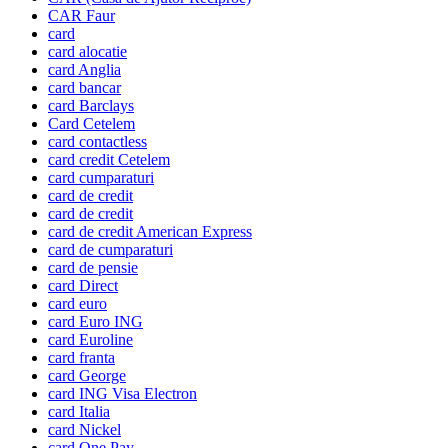
CAR Faur
card
card alocatie
card Anglia
card bancar
card Barclays
Card Cetelem
card contactless
card credit Cetelem
card cumparaturi
card de credit
card de credit
card de credit American Express
card de cumparaturi
card de pensie
card Direct
card euro
card Euro ING
card Euroline
card franta
card George
card ING Visa Electron
card Italia
card Nickel
card One Pay