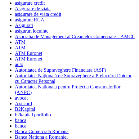
asigurare credit
Asigurare de viata
asigurare de viata credit
asigurare RCA
Asigurari
asigurari locuinte
Asociatia de Management al Creantelor Comerciale – AMCC
ATM
ATM
ATM Euronet
ATM Euronet
auto
Autoritatea de Supraveghere Financiara (ASF)
Autoritatea Naţională de Supraveghere a Prelucrării Datelor
cu Caracter Personal
Autoritatea Nationala pentru Protectia Consumatorilor
(ANPC)
avocat
Axi card
B2Kapital
b2kapital portfolio
banca
banca
Banca Comerciala Romana
Banca Nationa a Romaniei