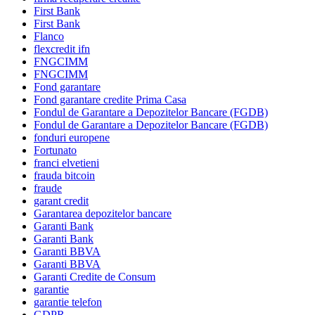
First Bank
First Bank
Flanco
flexcredit ifn
FNGCIMM
FNGCIMM
Fond garantare
Fond garantare credite Prima Casa
Fondul de Garantare a Depozitelor Bancare (FGDB)
Fondul de Garantare a Depozitelor Bancare (FGDB)
fonduri europene
Fortunato
franci elvetieni
frauda bitcoin
fraude
garant credit
Garantarea depozitelor bancare
Garanti Bank
Garanti Bank
Garanti BBVA
Garanti BBVA
Garanti Credite de Consum
garantie
garantie telefon
GDPR