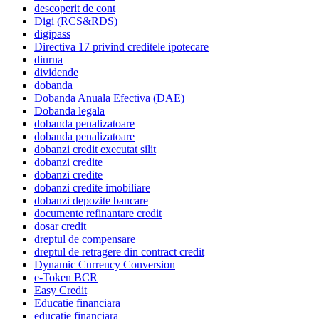
descoperit de cont
Digi (RCS&RDS)
digipass
Directiva 17 privind creditele ipotecare
diurna
dividende
dobanda
Dobanda Anuala Efectiva (DAE)
Dobanda legala
dobanda penalizatoare
dobanda penalizatoare
dobanzi credit executat silit
dobanzi credite
dobanzi credite
dobanzi credite imobiliare
dobanzi depozite bancare
documente refinantare credit
dosar credit
dreptul de compensare
dreptul de retragere din contract credit
Dynamic Currency Conversion
e-Token BCR
Easy Credit
Educatie financiara
educatie financiara