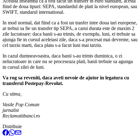
Aceasta inseamna ca a fost facut un transfer in euro standard, acesta
fiind de doua tipuri: SEPA, standardul de plati la nivel european, sau
SWIFT, standarul international.
In mod normal, dat fiind ca a fost un tranfer intre doua tari europene,
ar trebui sa fie un transfer tip SEPA, a carui durata este de maxim 2
zile lucratoare: daca banii s-au trimis, de exemplu, luni, ei trebuie sa
ajunga fie in cursul aceleiasi zile, daca s-a procesat mai devreme, sau
cel tarziu marti, daca plata s-a facut luni mai tarziu.
In cazul dumneavoastra, daca banii s-au trimis duminica, o zi
nelucratoare in care nu se proceseaza plati, banii trebuie sa agunga
in cursul zilei de luni.
Va rog sa reveniti, daca aveti nevoie de ajutor in legatura cu
transferul Postepay-Revolut.
Cu stima,
Vasile Pop Coman
jurnalist
Reclamatiibanci.ro
Distribuie