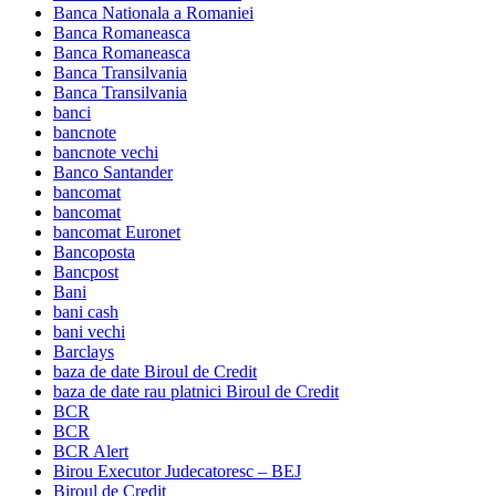
Banca Nationala a Romaniei
Banca Romaneasca
Banca Romaneasca
Banca Transilvania
Banca Transilvania
banci
bancnote
bancnote vechi
Banco Santander
bancomat
bancomat
bancomat Euronet
Bancoposta
Bancpost
Bani
bani cash
bani vechi
Barclays
baza de date Biroul de Credit
baza de date rau platnici Biroul de Credit
BCR
BCR
BCR Alert
Birou Executor Judecatoresc – BEJ
Biroul de Credit