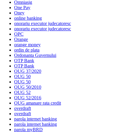
Omniasig
One Pay
Oney
online banking
onorariu executor judecatoresc
onorariu executor judecatoresc
OPC
Orange
orange money
ordin de plata
Ordonanta Guvernului
OTP Bank
OTP Bank
OUG 37/2020
OUG 50
OUG 50
OUG 50/2010
OUG 52
OUG 52/2016
OUG amanare rata credit
overdraft
overdraft
parola internet banking
parola internet banking
parola myBRD