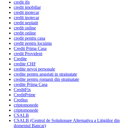
credit ifn
credit imobiliar
credit ipotecar
credit ipotecar
credit neplatit
credit online
credit online
credit pentru casa
credit pentru locuinta
Credit Prima Casa
credit Provident
Credite
credite CHF
credite nevoi personale
credite pentru angajati in strainatate
credite pentru romanii din strainatate
credite Prima Casa
CreditFix
CreditPrime
Credius
criptomonede
criptomonede
CSALB
CSALB (Centrul de Solutionare Alternativa a Litigiilor din
domeniul Bancar)