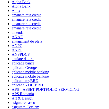
Alpha Bank
Alpha Bank
Altex
amanare rata credit
amanare rata credit
amanare rate credit
amanare rate credit
amenda
ANAF
angajament de plata
ANPC
ANPC
ANSPDCP
anulare datorii
aplicatie banca
aplicatie George
aplicatie mobile banking
aplicatie mobile banking
aplicatie myBRD
aplicatie YOU BRD
APS – ASSET PORTFOLIO SERVICING
APS Romania
Art & Design
asigurare casco
asigurare Cetelem