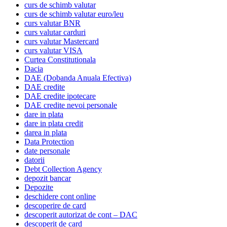
curs de schimb valutar
curs de schimb valutar euro/leu
curs valutar BNR
curs valutar carduri
curs valutar Mastercard
curs valutar VISA
Curtea Constitutionala
Dacia
DAE (Dobanda Anuala Efectiva)
DAE credite
DAE credite ipotecare
DAE credite nevoi personale
dare in plata
dare in plata credit
darea in plata
Data Protection
date personale
datorii
Debt Collection Agency
depozit bancar
Depozite
deschidere cont online
descoperire de card
descoperit autorizat de cont – DAC
descoperit de card