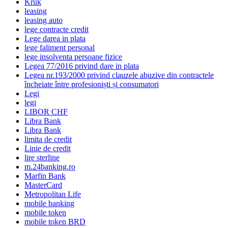
Kruk
leasing
leasing auto
lege contracte credit
Lege darea in plata
lege faliment personal
lege insolventa persoane fizice
Legea 77/2016 privind dare in plata
Legea nr.193/2000 privind clauzele abuzive din contractele
încheiate între profesioniști și consumatori
Legi
legi
LIBOR CHF
Libra Bank
Libra Bank
limita de credit
Linie de credit
lire sterline
m.24banking.ro
Marfin Bank
MasterCard
Metropolitan Life
mobile banking
mobile token
mobile token BRD