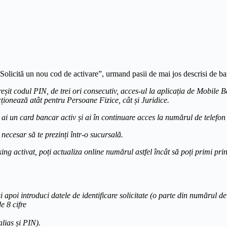
“Solicită un nou cod de activare”, urmand pasii de mai jos descrisi de b
reșit codul PIN, de trei ori consecutiv, acces-ul la aplicația de Mobile 
ționează atât pentru Persoane Fizice, cât și Juridice.
 ai un card bancar activ și ai în continuare acces la numărul de telef
necesar să te prezinți într-o sucursală.
ng activat, poți actualiza online numărul astfel încât să poți primi pri
) si apoi introduci datele de identificare solicitate (o parte din număru
e 8 cifre
alias și PIN).