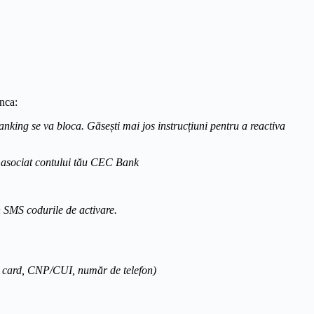
anca:
Banking se va bloca. Găsești mai jos instrucțiuni pentru a reactiva
on asociat contului tău CEC Bank
n SMS codurile de activare.
l de card, CNP/CUI, număr de telefon)