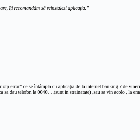
are, îți recomandăm să reinstalezi aplicația.”
 otp error” ce se întâmplă cu aplicația de la internet banking ? de viner
 ca sa dau telefon la 0040….(sunt in strainatate) ,sau sa vin acolo , la e