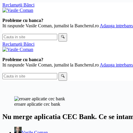
Skip
Reclamații Bănci
to
content
Probleme cu banca?
Iti raspunde Vasile Coman, jurnalist la Bancherul.ro
Adauga intrebarea
Cauta
🔍
in
Reclamații Bănci
site
Probleme cu banca?
Iti raspunde Vasile Coman, jurnalist la Bancherul.ro
Adauga intrebarea
Cauta
🔍
in
site
eroare aplicatie cec bank
Nu merge aplicatia CEC Bank. Ce se inta
Vasile Coman