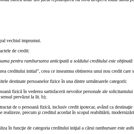
gral vechiul imprumut.
ctele de credit:
 suma pentru rambursarea anticipată a soldului creditului este obţinută 
 creditului initial”, ceea ce inseamna obtinerea unui nou credit care 
ditele destinate persoanelor fizice în una dintre următoarele categorii:
oană fizică în vederea sartisfacerii nevoilor personale ale solicitantului 
sensul prevăzut la lit. b);
ntractat de o persoană fizică, inclusiv credit ipotecar, având ca destinaţ
e realizeze, precum şi creditul acordat în scopul reabilitării, modernizării
liza în funcţie de categoria creditului iniţial a cărui rambursare este astfe