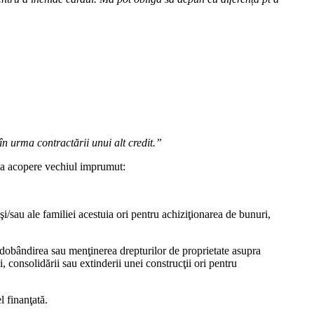
în urma contractării unui alt credit.”
sa acopere vechiul imprumut:
şi/sau ale familiei acestuia ori pentru achiziţionarea de bunuri,
ie dobândirea sau menţinerea drepturilor de proprietate asupra
, consolidării sau extinderii unei construcţii ori pentru
l finanţată.