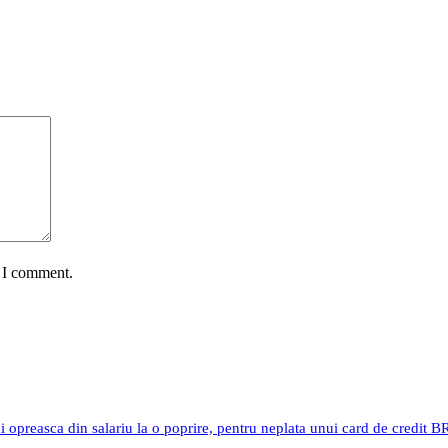
e I comment.
i opreasca din salariu la o poprire, pentru neplata unui card de credit 