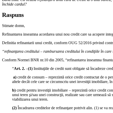
închide cardul?
Raspuns
Stimate domn,
Refinantarea inseamna acordarea unui nou credit care sa acopere inte
Definitia refinantarii unui credit, conform OUG 52/2016 privind contra
“refinanţarea creditului – rambursarea creditului în condiţiile în care
Conform Normei BNR nr.10 din 2005, “refinantarea inseamna finantarea
“
Art. 2.
–
(1)
Instituţiile de credit sunt obligate să încadreze cre
a)
credit de consum – reprezintă orice credit contractat de o pers
altele decât cele care se circumscriu unei investiţii imobiliare, în 
b)
credit pentru investiţii imobiliare – reprezintă orice credit co
unui teren şi/sau unei construcţii, realizate sau care urmează să s
viabilizarea unui teren.
(2)
Încadrarea creditelor de refinanţare potrivit alin. (1) se va rea