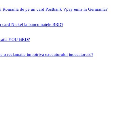
 in Romania de pe un card Postbank Vpay emis in Germania?
un card Nickel la bancomatele BRD?
icatia YOU BRD?
ce o reclamatie impotriva executorului judecatoresc?