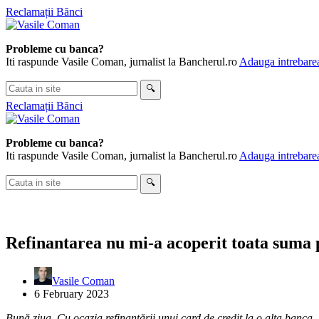
Skip
Reclamații Bănci
to
content
Probleme cu banca?
Iti raspunde Vasile Coman, jurnalist la Bancherul.ro
Adauga intrebarea
Cauta
🔍
in
Reclamații Bănci
site
Probleme cu banca?
Iti raspunde Vasile Coman, jurnalist la Bancherul.ro
Adauga intrebarea
Cauta
🔍
in
site
Refinantarea nu mi-a acoperit toata suma p
Vasile Coman
6 February 2023
Bună ziua. Cu ocazia refinanțării unui card de credit la o alta banca