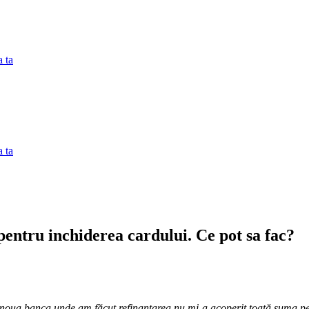
 ta
 ta
entru inchiderea cardului. Ce pot sa fac?
, noua banca unde am făcut refinanțarea nu mi-a acoperit toată suma pe