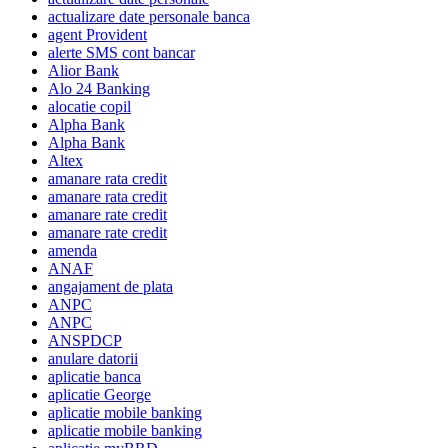
actualizare date personale banca
agent Provident
alerte SMS cont bancar
Alior Bank
Alo 24 Banking
alocatie copil
Alpha Bank
Alpha Bank
Altex
amanare rata credit
amanare rata credit
amanare rate credit
amanare rate credit
amenda
ANAF
angajament de plata
ANPC
ANPC
ANSPDCP
anulare datorii
aplicatie banca
aplicatie George
aplicatie mobile banking
aplicatie mobile banking