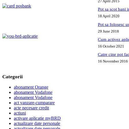
27 April 2015
Pot sa scot bani
18 April 2020
Pot sa folosesc 
29 June 2018
Cum activez apl
16 October 2021
Catre cine pot fa
16 November 2016
Categorii
abonament Orange
abonament Vodafone
abonament Vodafone
act vanzare-cumparare
acte necesare credit
actiuni
activare aplicatie myBRD
actualizare date personale
actualizare date personale