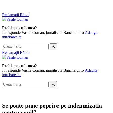
Skip
Reclamații Bănci
to
content
Probleme cu banca?
Iti raspunde Vasile Coman, jurnalist la Bancherul.ro
Adauga
intrebarea ta
Cauta
🔍
in
Reclamații Bănci
site
Probleme cu banca?
Iti raspunde Vasile Coman, jurnalist la Bancherul.ro
Adauga
intrebarea ta
Cauta
🔍
in
site
Se poate pune poprire pe indemnizatia
pentru copil?