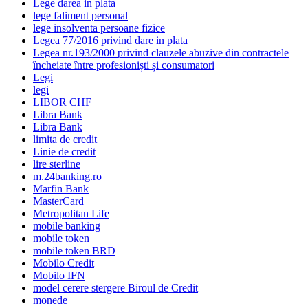
Lege darea in plata
lege faliment personal
lege insolventa persoane fizice
Legea 77/2016 privind dare in plata
Legea nr.193/2000 privind clauzele abuzive din contractele
încheiate între profesioniști și consumatori
Legi
legi
LIBOR CHF
Libra Bank
Libra Bank
limita de credit
Linie de credit
lire sterline
m.24banking.ro
Marfin Bank
MasterCard
Metropolitan Life
mobile banking
mobile token
mobile token BRD
Mobilo Credit
Mobilo IFN
model cerere stergere Biroul de Credit
monede