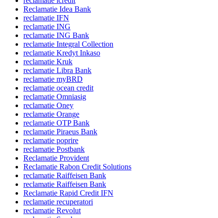
reclamatie icredit
Reclamatie Idea Bank
reclamatie IFN
reclamatie ING
reclamatie ING Bank
reclamatie Integral Collection
reclamatie Kredyt Inkaso
reclamatie Kruk
reclamatie Libra Bank
reclamatie myBRD
reclamatie ocean credit
reclamatie Omniasig
reclamatie Oney
reclamatie Orange
reclamatie OTP Bank
reclamatie Piraeus Bank
reclamatie poprire
reclamatie Postbank
Reclamatie Provident
Reclamatie Rabon Credit Solutions
reclamatie Raiffeisen Bank
reclamatie Raiffeisen Bank
Reclamatie Rapid Credit IFN
reclamatie recuperatori
reclamatie Revolut