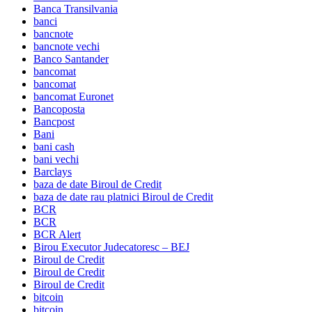
Banca Transilvania
banci
bancnote
bancnote vechi
Banco Santander
bancomat
bancomat
bancomat Euronet
Bancoposta
Bancpost
Bani
bani cash
bani vechi
Barclays
baza de date Biroul de Credit
baza de date rau platnici Biroul de Credit
BCR
BCR
BCR Alert
Birou Executor Judecatoresc – BEJ
Biroul de Credit
Biroul de Credit
Biroul de Credit
bitcoin
bitcoin