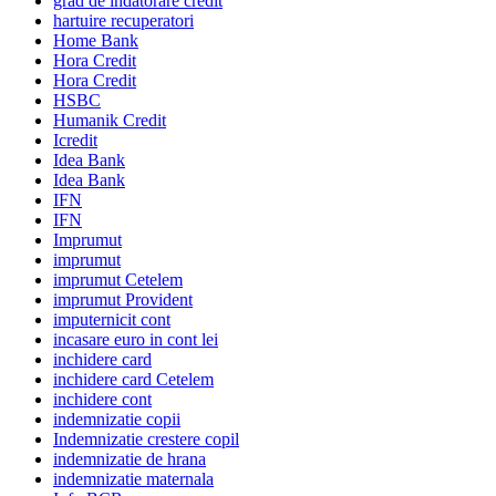
grad de indatorare credit
hartuire recuperatori
Home Bank
Hora Credit
Hora Credit
HSBC
Humanik Credit
Icredit
Idea Bank
Idea Bank
IFN
IFN
Imprumut
imprumut
imprumut Cetelem
imprumut Provident
imputernicit cont
incasare euro in cont lei
inchidere card
inchidere card Cetelem
inchidere cont
indemnizatie copii
Indemnizatie crestere copil
indemnizatie de hrana
indemnizatie maternala