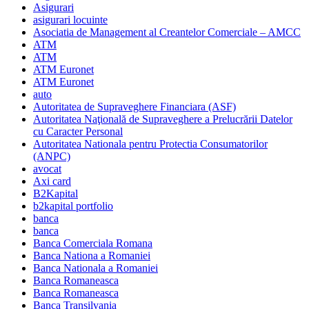
Asigurari
asigurari locuinte
Asociatia de Management al Creantelor Comerciale – AMCC
ATM
ATM
ATM Euronet
ATM Euronet
auto
Autoritatea de Supraveghere Financiara (ASF)
Autoritatea Naţională de Supraveghere a Prelucrării Datelor
cu Caracter Personal
Autoritatea Nationala pentru Protectia Consumatorilor
(ANPC)
avocat
Axi card
B2Kapital
b2kapital portfolio
banca
banca
Banca Comerciala Romana
Banca Nationa a Romaniei
Banca Nationala a Romaniei
Banca Romaneasca
Banca Romaneasca
Banca Transilvania