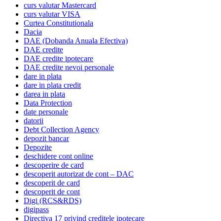
curs valutar Mastercard
curs valutar VISA
Curtea Constitutionala
Dacia
DAE (Dobanda Anuala Efectiva)
DAE credite
DAE credite ipotecare
DAE credite nevoi personale
dare in plata
dare in plata credit
darea in plata
Data Protection
date personale
datorii
Debt Collection Agency
depozit bancar
Depozite
deschidere cont online
descoperire de card
descoperit autorizat de cont – DAC
descoperit de card
descoperit de cont
Digi (RCS&RDS)
digipass
Directiva 17 privind creditele ipotecare