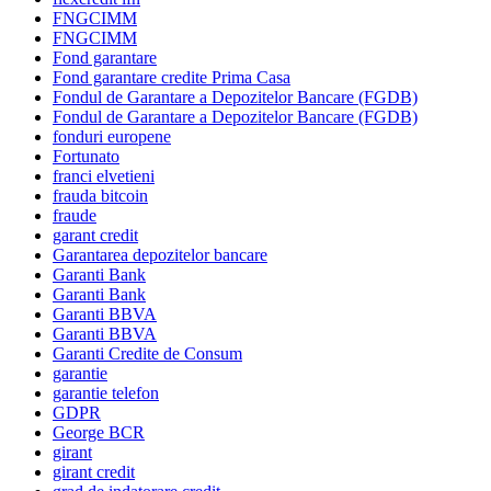
FNGCIMM
FNGCIMM
Fond garantare
Fond garantare credite Prima Casa
Fondul de Garantare a Depozitelor Bancare (FGDB)
Fondul de Garantare a Depozitelor Bancare (FGDB)
fonduri europene
Fortunato
franci elvetieni
frauda bitcoin
fraude
garant credit
Garantarea depozitelor bancare
Garanti Bank
Garanti Bank
Garanti BBVA
Garanti BBVA
Garanti Credite de Consum
garantie
garantie telefon
GDPR
George BCR
girant
girant credit