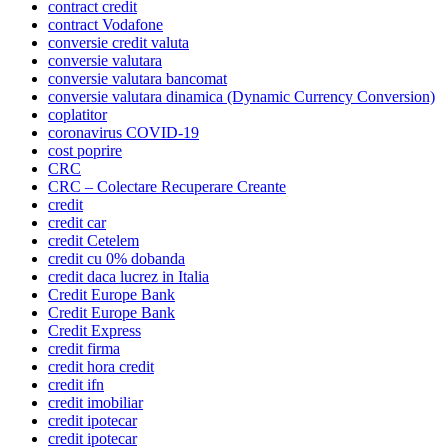
contract credit
contract Vodafone
conversie credit valuta
conversie valutara
conversie valutara bancomat
conversie valutara dinamica (Dynamic Currency Conversion)
coplatitor
coronavirus COVID-19
cost poprire
CRC
CRC – Colectare Recuperare Creante
credit
credit car
credit Cetelem
credit cu 0% dobanda
credit daca lucrez in Italia
Credit Europe Bank
Credit Europe Bank
Credit Express
credit firma
credit hora credit
credit ifn
credit imobiliar
credit ipotecar
credit ipotecar