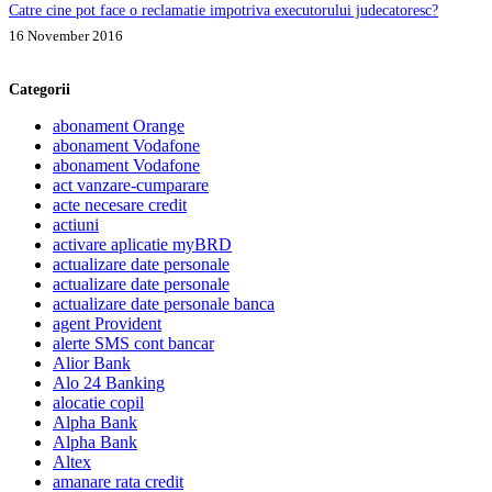
Catre cine pot face o reclamatie impotriva executorului judecatoresc?
16 November 2016
Categorii
abonament Orange
abonament Vodafone
abonament Vodafone
act vanzare-cumparare
acte necesare credit
actiuni
activare aplicatie myBRD
actualizare date personale
actualizare date personale
actualizare date personale banca
agent Provident
alerte SMS cont bancar
Alior Bank
Alo 24 Banking
alocatie copil
Alpha Bank
Alpha Bank
Altex
amanare rata credit