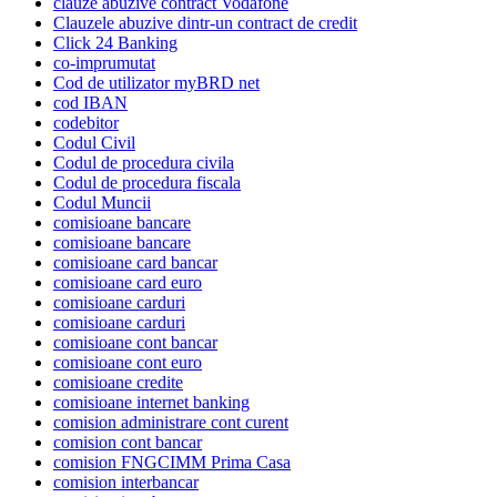
clauze abuzive contract Vodafone
Clauzele abuzive dintr-un contract de credit
Click 24 Banking
co-imprumutat
Cod de utilizator myBRD net
cod IBAN
codebitor
Codul Civil
Codul de procedura civila
Codul de procedura fiscala
Codul Muncii
comisioane bancare
comisioane bancare
comisioane card bancar
comisioane card euro
comisioane carduri
comisioane carduri
comisioane cont bancar
comisioane cont euro
comisioane credite
comisioane internet banking
comision administrare cont curent
comision cont bancar
comision FNGCIMM Prima Casa
comision interbancar