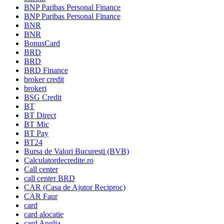
BNP Paribas Personal Finance
BNP Paribas Personal Finance
BNR
BNR
BonusCard
BRD
BRD
BRD Finance
broker credit
brokeri
BSG Credit
BT
BT Direct
BT Mic
BT Pay
BT24
Bursa de Valori Bucuresti (BVB)
Calculatordecredite.ro
Call center
call center BRD
CAR (Casa de Ajutor Reciproc)
CAR Faur
card
card alocatie
card Anglia