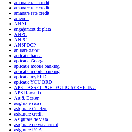
amanare rata credit
amanare rate credit
amanare rate credit
amenda
ANAF
angajament de plata
ANPC
ANPC
ANSPDCP
anulare datorii
aplicatie banca
aplicatie George
aplicatie mobile banking
aplicatie mobile banking
aplicatie myBRD
aplicatie YOU BRD
APS – ASSET PORTFOLIO SERVICING
APS Romania
Art & Design
asigurare casco
asigurare Cetelem
asigurare credit
Asigurare de viata
asigurare de viata credit
asigurare RCA