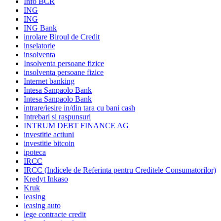
Info BCR
ING
ING
ING Bank
inrolare Biroul de Credit
inselatorie
insolventa
Insolventa persoane fizice
insolventa persoane fizice
Internet banking
Intesa Sanpaolo Bank
Intesa Sanpaolo Bank
intrare/iesire in/din tara cu bani cash
Intrebari si raspunsuri
INTRUM DEBT FINANCE AG
investitie actiuni
investitie bitcoin
ipoteca
IRCC
IRCC (Indicele de Referinta pentru Creditele Consumatorilor)
Kredyt Inkaso
Kruk
leasing
leasing auto
lege contracte credit