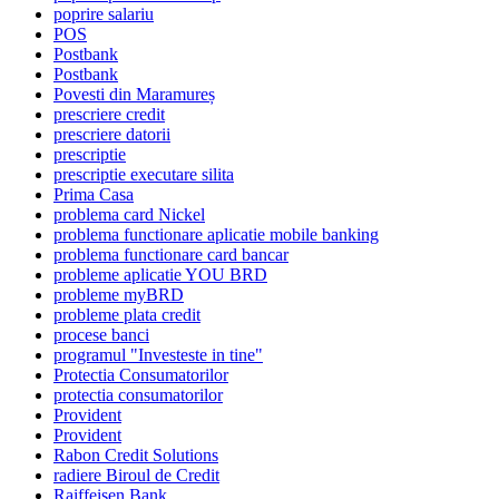
poprire salariu
POS
Postbank
Postbank
Povesti din Maramureș
prescriere credit
prescriere datorii
prescriptie
prescriptie executare silita
Prima Casa
problema card Nickel
problema functionare aplicatie mobile banking
problema functionare card bancar
probleme aplicatie YOU BRD
probleme myBRD
probleme plata credit
procese banci
programul "Investeste in tine"
Protectia Consumatorilor
protectia consumatorilor
Provident
Provident
Rabon Credit Solutions
radiere Biroul de Credit
Raiffeisen Bank