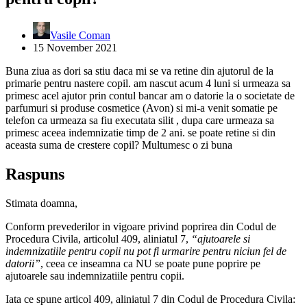
Vasile Coman
15 November 2021
Buna ziua as dori sa stiu daca mi se va retine din ajutorul de la
primarie pentru nastere copil. am nascut acum 4 luni si urmeaza sa
primesc acel ajutor prin contul bancar am o datorie la o societate de
parfumuri si produse cosmetice (Avon) si mi-a venit somatie pe
telefon ca urmeaza sa fiu executata silit , dupa care urmeaza sa
primesc aceea indemnizatie timp de 2 ani. se poate retine si din
aceasta suma de crestere copil? Multumesc o zi buna
Raspuns
Stimata doamna,
Conform prevederilor in vigoare privind poprirea din Codul de
Procedura Civila, articolul 409, aliniatul 7,
“ajutoarele si
indemnizatiile pentru copii nu pot fi urmarire pentru niciun fel de
datorii”
, ceea ce inseamna ca NU se poate pune poprire pe
ajutoarele sau indemnizatiile pentru copii.
Iata ce spune articol 409, aliniatul 7 din Codul de Procedura Civila: