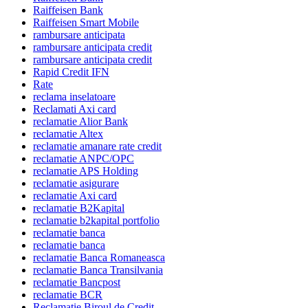
Raiffeisen Bank
Raiffeisen Smart Mobile
rambursare anticipata
rambursare anticipata credit
rambursare anticipata credit
Rapid Credit IFN
Rate
reclama inselatoare
Reclamati Axi card
reclamatie Alior Bank
reclamatie Altex
reclamatie amanare rate credit
reclamatie ANPC/OPC
reclamatie APS Holding
reclamatie asigurare
reclamatie Axi card
reclamatie B2Kapital
reclamatie b2kapital portfolio
reclamatie banca
reclamatie banca
reclamatie Banca Romaneasca
reclamatie Banca Transilvania
reclamatie Bancpost
reclamatie BCR
Reclamatie Biroul de Credit