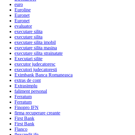
euro
Euroline
Euronet
Euronet
evaluator
executare silita
executare silita
executare silita imobil
executare silita masina
executare silita strainatate
Executari silite
executor judecatoresc
executori judecatoresti
Eximbank Banca Romaneasca
extras de cont
Extrasimplu
faliment personal
Ferratum
Ferratum
Finopro IFN
firma recuperare creante
First Bank
First Bank
Flanco
flexcredit ifn