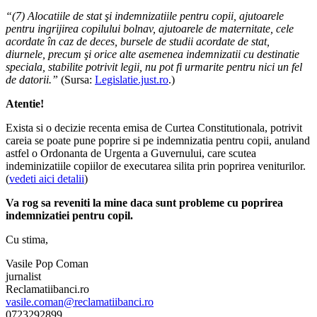
“(7) Alocatiile de stat şi indemnizatiile pentru copii, ajutoarele
pentru ingrijirea copilului bolnav, ajutoarele de maternitate, cele
acordate în caz de deces, bursele de studii acordate de stat,
diurnele, precum şi orice alte asemenea indemnizatii cu destinatie
speciala, stabilite potrivit legii, nu pot fi urmarite pentru nici un fel
de datorii.”
(Sursa:
Legislatie.just.ro
.)
Atentie!
Exista si o decizie recenta emisa de Curtea Constitutionala, potrivit
careia se poate pune poprire si pe indemnizatia pentru copii, anuland
astfel o Ordonanta de Urgenta a Guvernului, care scutea
indeminizatiile copiilor de executarea silita prin poprirea veniturilor.
(
vedeti aici detalii
)
Va rog sa reveniti la mine daca sunt probleme cu poprirea
indemnizatiei pentru copil.
Cu stima,
Vasile Pop Coman
jurnalist
Reclamatiibanci.ro
vasile.coman@reclamatiibanci.ro
0723292899