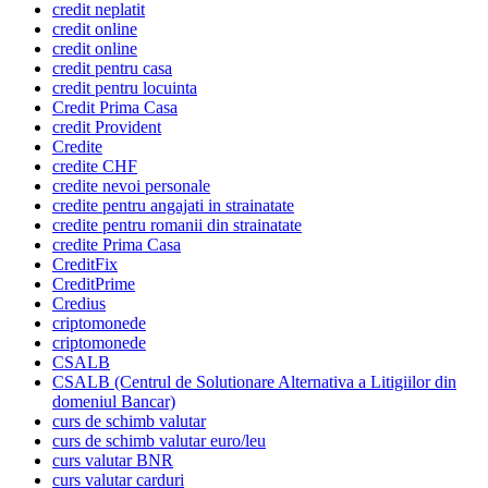
credit neplatit
credit online
credit online
credit pentru casa
credit pentru locuinta
Credit Prima Casa
credit Provident
Credite
credite CHF
credite nevoi personale
credite pentru angajati in strainatate
credite pentru romanii din strainatate
credite Prima Casa
CreditFix
CreditPrime
Credius
criptomonede
criptomonede
CSALB
CSALB (Centrul de Solutionare Alternativa a Litigiilor din
domeniul Bancar)
curs de schimb valutar
curs de schimb valutar euro/leu
curs valutar BNR
curs valutar carduri