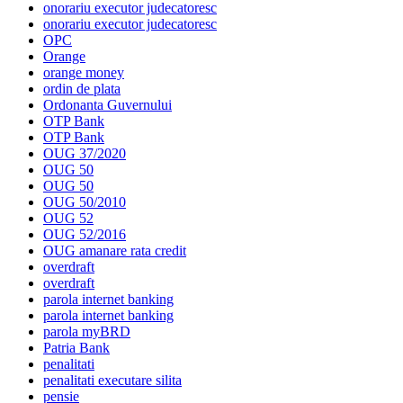
onorariu executor judecatoresc
onorariu executor judecatoresc
OPC
Orange
orange money
ordin de plata
Ordonanta Guvernului
OTP Bank
OTP Bank
OUG 37/2020
OUG 50
OUG 50
OUG 50/2010
OUG 52
OUG 52/2016
OUG amanare rata credit
overdraft
overdraft
parola internet banking
parola internet banking
parola myBRD
Patria Bank
penalitati
penalitati executare silita
pensie