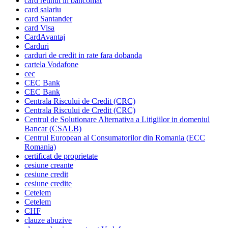
card retinut in bancomat
card salariu
card Santander
card Visa
CardAvantaj
Carduri
carduri de credit in rate fara dobanda
cartela Vodafone
cec
CEC Bank
CEC Bank
Centrala Riscului de Credit (CRC)
Centrala Riscului de Credit (CRC)
Centrul de Solutionare Alternativa a Litigiilor in domeniul
Bancar (CSALB)
Centrul European al Consumatorilor din Romania (ECC
Romania)
certificat de proprietate
cesiune creante
cesiune credit
cesiune credite
Cetelem
Cetelem
CHF
clauze abuzive