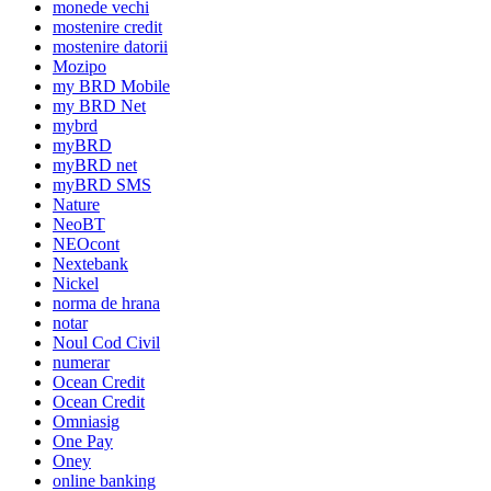
monede vechi
mostenire credit
mostenire datorii
Mozipo
my BRD Mobile
my BRD Net
mybrd
myBRD
myBRD net
myBRD SMS
Nature
NeoBT
NEOcont
Nextebank
Nickel
norma de hrana
notar
Noul Cod Civil
numerar
Ocean Credit
Ocean Credit
Omniasig
One Pay
Oney
online banking