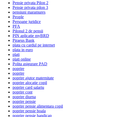
Pensie privata Pilon 2
Pensie privata pilon 3
pensiuni maramures
People
Persoane juridice
PFA
Pilonul 2 de pensii
PIN aplicatie myBRD
Piraeus Bank
plata cu cardul pe internet
plata in euro
plati
plati online
Polita asigurare PAD
poprire
poprire
poprire ajutor maternitate
poprire alocatie copil
poprire card salariu
poprire cont
poprire diurna
poprire pensie
poprire pensie alimentara copil
poprire pensie boala
poprire pensie handicap