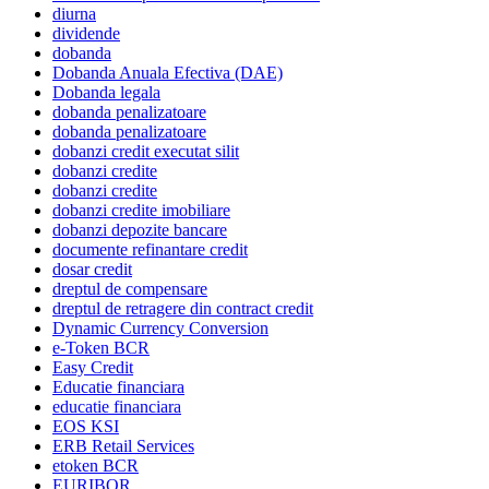
diurna
dividende
dobanda
Dobanda Anuala Efectiva (DAE)
Dobanda legala
dobanda penalizatoare
dobanda penalizatoare
dobanzi credit executat silit
dobanzi credite
dobanzi credite
dobanzi credite imobiliare
dobanzi depozite bancare
documente refinantare credit
dosar credit
dreptul de compensare
dreptul de retragere din contract credit
Dynamic Currency Conversion
e-Token BCR
Easy Credit
Educatie financiara
educatie financiara
EOS KSI
ERB Retail Services
etoken BCR
EURIBOR