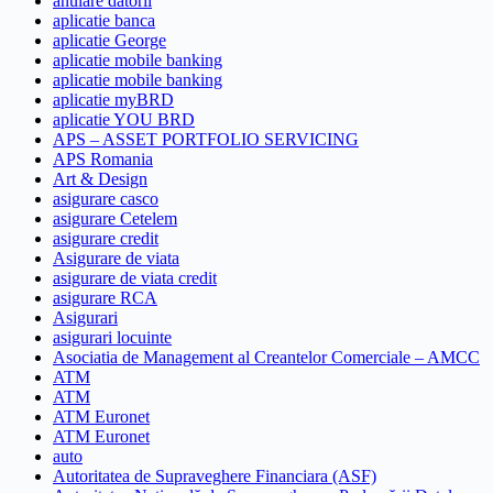
anulare datorii
aplicatie banca
aplicatie George
aplicatie mobile banking
aplicatie mobile banking
aplicatie myBRD
aplicatie YOU BRD
APS – ASSET PORTFOLIO SERVICING
APS Romania
Art & Design
asigurare casco
asigurare Cetelem
asigurare credit
Asigurare de viata
asigurare de viata credit
asigurare RCA
Asigurari
asigurari locuinte
Asociatia de Management al Creantelor Comerciale – AMCC
ATM
ATM
ATM Euronet
ATM Euronet
auto
Autoritatea de Supraveghere Financiara (ASF)