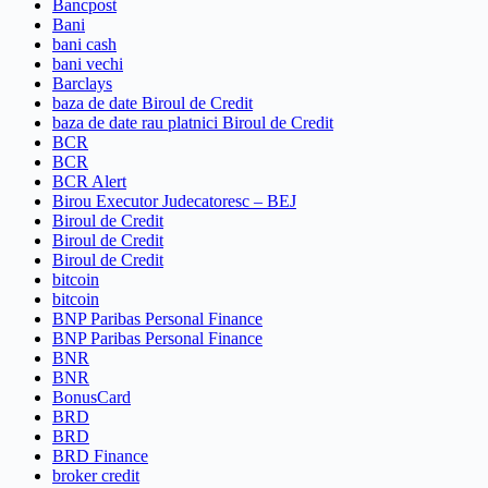
Bancpost
Bani
bani cash
bani vechi
Barclays
baza de date Biroul de Credit
baza de date rau platnici Biroul de Credit
BCR
BCR
BCR Alert
Birou Executor Judecatoresc – BEJ
Biroul de Credit
Biroul de Credit
Biroul de Credit
bitcoin
bitcoin
BNP Paribas Personal Finance
BNP Paribas Personal Finance
BNR
BNR
BonusCard
BRD
BRD
BRD Finance
broker credit