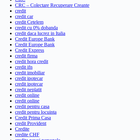
CRC – Colectare Recuperare Creante
credit
credit car
credit Cetelem
credit cu 0% dobanda
credit daca lucrez in Italia
Credit Europe Bank
Credit Europe Bank
Credit Express
credit firma
credit hora credit
credit ifn
credit imobiliar
credit ipotecar
credit ipotecar
credit neplatit
credit online
credit online
credit pentru casa
credit pentru locuinta
Credit Prima Casa
credit Provident
Credite
credite CHF