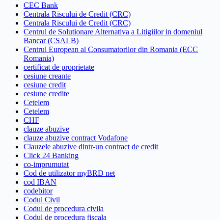
CEC Bank
Centrala Riscului de Credit (CRC)
Centrala Riscului de Credit (CRC)
Centrul de Solutionare Alternativa a Litigiilor in domeniul
Bancar (CSALB)
Centrul European al Consumatorilor din Romania (ECC
Romania)
certificat de proprietate
cesiune creante
cesiune credit
cesiune credite
Cetelem
Cetelem
CHF
clauze abuzive
clauze abuzive contract Vodafone
Clauzele abuzive dintr-un contract de credit
Click 24 Banking
co-imprumutat
Cod de utilizator myBRD net
cod IBAN
codebitor
Codul Civil
Codul de procedura civila
Codul de procedura fiscala