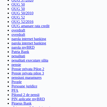
OUG 37/2020
OUG 50
OUG 50
OUG 50/2010
OUG 52
OUG 52/2016
OUG amanare rata credit
overdraft
overdraft
parola internet banking
parola internet banking
parola myBRD
Patria Bank
penalitati
penalitati executare silita
pensie
Pensie privata Pilon 2
Pensie privata pilon 3
pensiuni maramures
People
Persoane juridice
PFA
Pilonul 2 de pensii
PIN aplicatie myBRD
Piraeus Bank