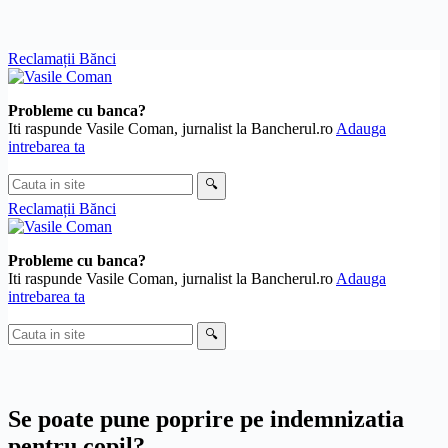
Skip
Reclamații Bănci
to
content
Probleme cu banca?
Iti raspunde Vasile Coman, jurnalist la Bancherul.ro
Adauga
intrebarea ta
Cauta
🔍
in
Reclamații Bănci
site
Probleme cu banca?
Iti raspunde Vasile Coman, jurnalist la Bancherul.ro
Adauga
intrebarea ta
Cauta
🔍
in
site
Se poate pune poprire pe indemnizatia
pentru copil?