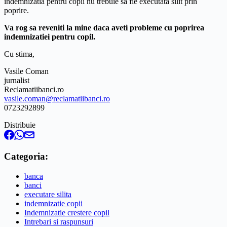
indemnizatia pentru copii nu trebuie sa fie executata silit prin
poprire.
Va rog sa reveniti la mine daca aveti probleme cu poprirea
indemnizatiei pentru copil.
Cu stima,
Vasile Coman
jurnalist
Reclamatiibanci.ro
vasile.coman@reclamatiibanci.ro
0723292899
Distribuie
Categoria:
banca
banci
executare silita
indemnizatie copii
Indemnizatie crestere copil
Intrebari si raspunsuri