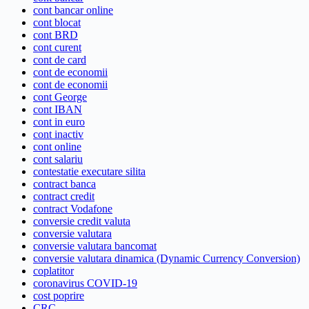
cont bancar online
cont blocat
cont BRD
cont curent
cont de card
cont de economii
cont de economii
cont George
cont IBAN
cont in euro
cont inactiv
cont online
cont salariu
contestatie executare silita
contract banca
contract credit
contract Vodafone
conversie credit valuta
conversie valutara
conversie valutara bancomat
conversie valutara dinamica (Dynamic Currency Conversion)
coplatitor
coronavirus COVID-19
cost poprire
CRC