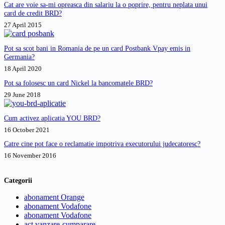
Cat are voie sa-mi opreasca din salariu la o poprire, pentru neplata unui
card de credit BRD?
27 April 2015
Pot sa scot bani in Romania de pe un card Postbank Vpay emis in
Germania?
18 April 2020
Pot sa folosesc un card Nickel la bancomatele BRD?
29 June 2018
Cum activez aplicatia YOU BRD?
16 October 2021
Catre cine pot face o reclamatie impotriva executorului judecatoresc?
16 November 2016
Categorii
abonament Orange
abonament Vodafone
abonament Vodafone
act vanzare-cumparare