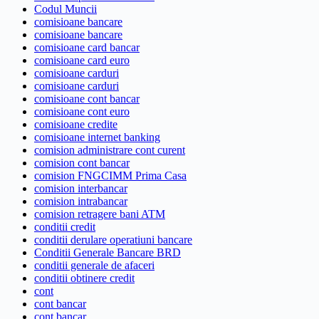
Codul Muncii
comisioane bancare
comisioane bancare
comisioane card bancar
comisioane card euro
comisioane carduri
comisioane carduri
comisioane cont bancar
comisioane cont euro
comisioane credite
comisioane internet banking
comision administrare cont curent
comision cont bancar
comision FNGCIMM Prima Casa
comision interbancar
comision intrabancar
comision retragere bani ATM
conditii credit
conditii derulare operatiuni bancare
Conditii Generale Bancare BRD
conditii generale de afaceri
conditii obtinere credit
cont
cont bancar
cont bancar