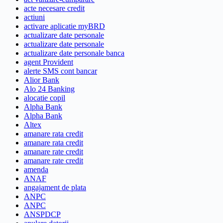
acte necesare credit
actiuni
activare aplicatie myBRD
actualizare date personale
actualizare date personale
actualizare date personale banca
agent Provident
alerte SMS cont bancar
Alior Bank
Alo 24 Banking
alocatie copil
Alpha Bank
Alpha Bank
Altex
amanare rata credit
amanare rata credit
amanare rate credit
amanare rate credit
amenda
ANAF
angajament de plata
ANPC
ANPC
ANSPDCP