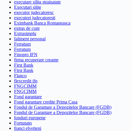
executare silita strainatate
Executari silite
executor judecatoresc
executori judecatoresti
Eximbank Banca Romaneasca
extras de cont
Extrasimplu
faliment personal
Ferratum
Ferratum
Finopro IFN
firma recuperare creante
First Bank
First Bank
Flanco
flexcredit ifn
FNGCIMM
FNGCIMM
Fond garantare
Fond garantare credite Prima Casa
Fondul de Garantare a Depozitelor Bancare (FGDB)
Fondul de Garantare a Depozitelor Bancare (FGDB)
fonduri europene
Fortunato
franci elvetieni