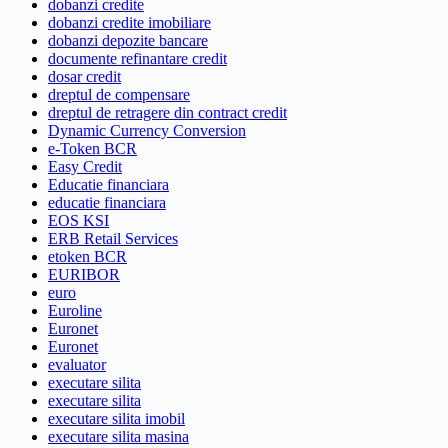
dobanzi credite
dobanzi credite imobiliare
dobanzi depozite bancare
documente refinantare credit
dosar credit
dreptul de compensare
dreptul de retragere din contract credit
Dynamic Currency Conversion
e-Token BCR
Easy Credit
Educatie financiara
educatie financiara
EOS KSI
ERB Retail Services
etoken BCR
EURIBOR
euro
Euroline
Euronet
Euronet
evaluator
executare silita
executare silita
executare silita imobil
executare silita masina