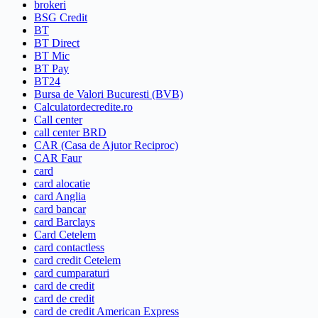
brokeri
BSG Credit
BT
BT Direct
BT Mic
BT Pay
BT24
Bursa de Valori Bucuresti (BVB)
Calculatordecredite.ro
Call center
call center BRD
CAR (Casa de Ajutor Reciproc)
CAR Faur
card
card alocatie
card Anglia
card bancar
card Barclays
Card Cetelem
card contactless
card credit Cetelem
card cumparaturi
card de credit
card de credit
card de credit American Express