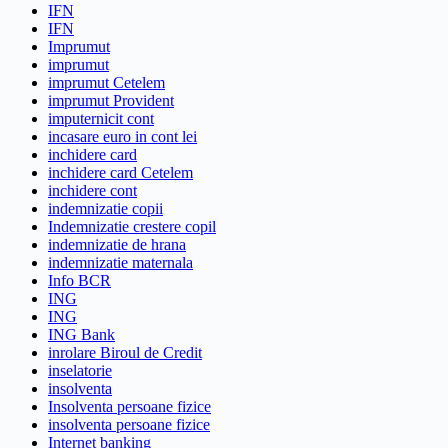
IFN
IFN
Imprumut
imprumut
imprumut Cetelem
imprumut Provident
imputernicit cont
incasare euro in cont lei
inchidere card
inchidere card Cetelem
inchidere cont
indemnizatie copii
Indemnizatie crestere copil
indemnizatie de hrana
indemnizatie maternala
Info BCR
ING
ING
ING Bank
inrolare Biroul de Credit
inselatorie
insolventa
Insolventa persoane fizice
insolventa persoane fizice
Internet banking