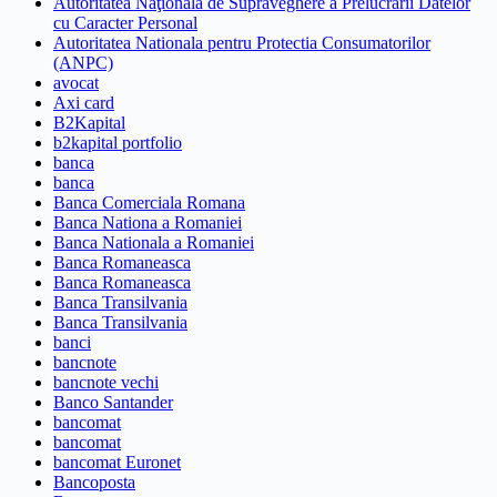
Autoritatea Naţională de Supraveghere a Prelucrării Datelor
cu Caracter Personal
Autoritatea Nationala pentru Protectia Consumatorilor
(ANPC)
avocat
Axi card
B2Kapital
b2kapital portfolio
banca
banca
Banca Comerciala Romana
Banca Nationa a Romaniei
Banca Nationala a Romaniei
Banca Romaneasca
Banca Romaneasca
Banca Transilvania
Banca Transilvania
banci
bancnote
bancnote vechi
Banco Santander
bancomat
bancomat
bancomat Euronet
Bancoposta