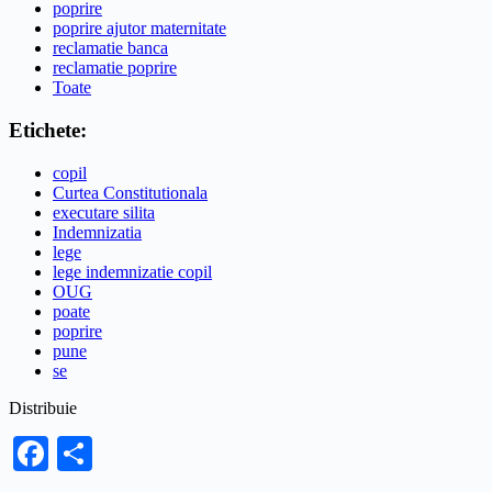
poprire
poprire ajutor maternitate
reclamatie banca
reclamatie poprire
Toate
Etichete:
copil
Curtea Constitutionala
executare silita
Indemnizatia
lege
lege indemnizatie copil
OUG
poate
poprire
pune
se
Distribuie
Facebook
Share