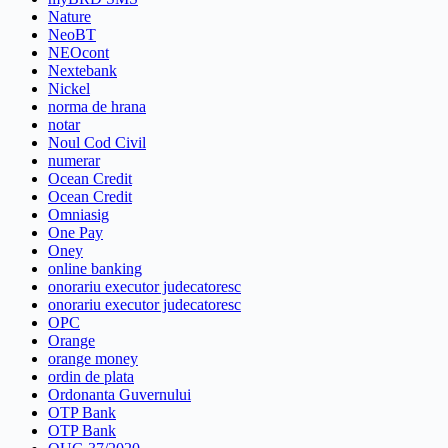
Nature
NeoBT
NEOcont
Nextebank
Nickel
norma de hrana
notar
Noul Cod Civil
numerar
Ocean Credit
Ocean Credit
Omniasig
One Pay
Oney
online banking
onorariu executor judecatoresc
onorariu executor judecatoresc
OPC
Orange
orange money
ordin de plata
Ordonanta Guvernului
OTP Bank
OTP Bank