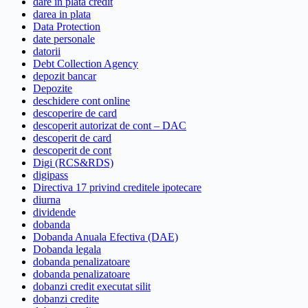
dare in plata credit
darea in plata
Data Protection
date personale
datorii
Debt Collection Agency
depozit bancar
Depozite
deschidere cont online
descoperire de card
descoperit autorizat de cont – DAC
descoperit de card
descoperit de cont
Digi (RCS&RDS)
digipass
Directiva 17 privind creditele ipotecare
diurna
dividende
dobanda
Dobanda Anuala Efectiva (DAE)
Dobanda legala
dobanda penalizatoare
dobanda penalizatoare
dobanzi credit executat silit
dobanzi credite