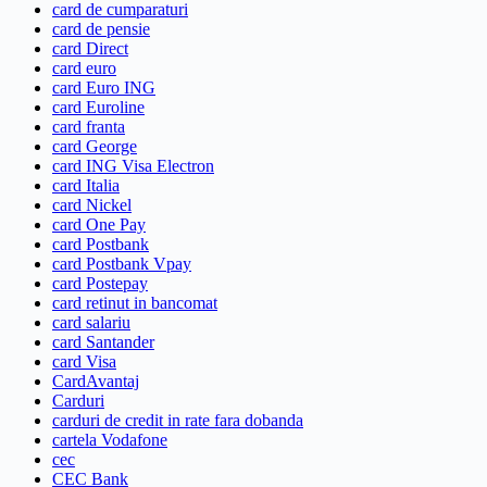
card de cumparaturi
card de pensie
card Direct
card euro
card Euro ING
card Euroline
card franta
card George
card ING Visa Electron
card Italia
card Nickel
card One Pay
card Postbank
card Postbank Vpay
card Postepay
card retinut in bancomat
card salariu
card Santander
card Visa
CardAvantaj
Carduri
carduri de credit in rate fara dobanda
cartela Vodafone
cec
CEC Bank