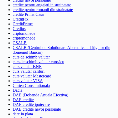
credite nevoi personale
credite pentru angajati in strainatate
credite pentru romanii din strainatate
credite Prima Casa
CreditFix
CreditPrime
Credius
criptomonede
criptomonede
CSALB
CSALB (Centrul de Solutionare Alternativa a Litigiilor din
domeniul Bancar)
curs de schimb valutar
curs de schimb valutar euro/leu
curs valutar BNR
curs valutar carduri
curs valutar Mastercard
curs valutar VISA
Curtea Constitutionala
Dacia
DAE (Dobanda Anuala Efectiva)
DAE credite
DAE credite ipotecare
DAE credite nevoi personale
dare in plata