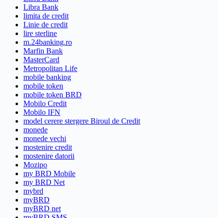
Libra Bank
limita de credit
Linie de credit
lire sterline
m.24banking.ro
Marfin Bank
MasterCard
Metropolitan Life
mobile banking
mobile token
mobile token BRD
Mobilo Credit
Mobilo IFN
model cerere stergere Biroul de Credit
monede
monede vechi
mostenire credit
mostenire datorii
Mozipo
my BRD Mobile
my BRD Net
mybrd
myBRD
myBRD net
myBRD SMS