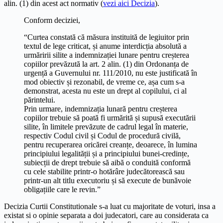
alin. (1) din acest act normativ (
vezi aici Decizia
).
Conform deciziei,
“Curtea constată că măsura instituită de legiuitor prin
textul de lege criticat, și anume interdicția absolută a
urmăririi silite a indemnizației lunare pentru creșterea
copiilor prevăzută la art. 2 alin. (1) din Ordonanța de
urgență a Guvernului nr. 111/2010, nu este justificată în
mod obiectiv și rezonabil, de vreme ce, așa cum s-a
demonstrat, acesta nu este un drept al copilului, ci al
părintelui.
Prin urmare, indemnizația lunară pentru creșterea
copiilor trebuie să poată fi urmărită și supusă executării
silite, în limitele prevăzute de cadrul legal în materie,
respectiv Codul civil și Codul de procedură civilă,
pentru recuperarea oricărei creanțe, deoarece, în lumina
principiului legalității și a principiului bunei-credințe,
subiecții de drept trebuie să aibă o conduită conformă
cu cele stabilite printr-o hotărâre judecătorească sau
printr-un alt titlu executoriu și să execute de bunăvoie
obligațiile care le revin.”
Decizia Curtii Constitutionale s-a luat cu majoritate de voturi, insa a
existat si o opinie separata a doi judecatori, care au considerata ca