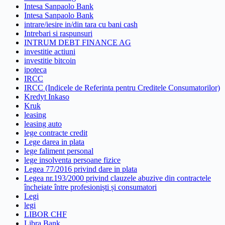
Intesa Sanpaolo Bank
Intesa Sanpaolo Bank
intrare/iesire in/din tara cu bani cash
Intrebari si raspunsuri
INTRUM DEBT FINANCE AG
investitie actiuni
investitie bitcoin
ipoteca
IRCC
IRCC (Indicele de Referinta pentru Creditele Consumatorilor)
Kredyt Inkaso
Kruk
leasing
leasing auto
lege contracte credit
Lege darea in plata
lege faliment personal
lege insolventa persoane fizice
Legea 77/2016 privind dare in plata
Legea nr.193/2000 privind clauzele abuzive din contractele
încheiate între profesioniști și consumatori
Legi
legi
LIBOR CHF
Libra Bank