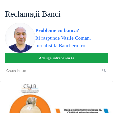
Skip
to
content
Reclamații Bănci
Probleme cu banca?
Iti raspunde Vasile Coman,
jurnalist la Bancherul.ro
Adauga intrebarea ta
🔍
Cauta
in
site