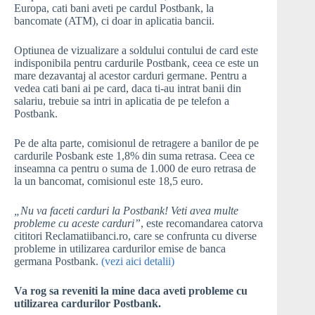
Europa, cati bani aveti pe cardul Postbank, la
bancomate (ATM), ci doar in aplicatia bancii.
Optiunea de vizualizare a soldului contului de card este
indisponibila pentru cardurile Postbank, ceea ce este un
mare dezavantaj al acestor carduri germane. Pentru a
vedea cati bani ai pe card, daca ti-au intrat banii din
salariu, trebuie sa intri in aplicatia de pe telefon a
Postbank.
Pe de alta parte, comisionul de retragere a banilor de pe
cardurile Posbank este 1,8% din suma retrasa. Ceea ce
inseamna ca pentru o suma de 1.000 de euro retrasa de
la un bancomat, comisionul este 18,5 euro.
„Nu va faceti carduri la Postbank! Veti avea multe
probleme cu aceste carduri”
, este recomandarea catorva
cititori Reclamatiibanci.ro, care se confrunta cu diverse
probleme in utilizarea cardurilor emise de banca
germana Postbank.
(vezi aici detalii)
Va rog sa reveniti la mine daca aveti probleme cu
utilizarea cardurilor Postbank.