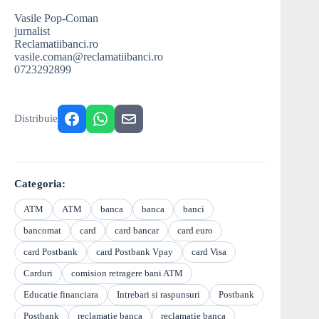
Vasile Pop-Coman
jurnalist
Reclamatiibanci.ro
vasile.coman@reclamatiibanci.ro
0723292899
Distribuie
Categoria:
ATM
ATM
banca
banca
banci
bancomat
card
card bancar
card euro
card Postbank
card Postbank Vpay
card Visa
Carduri
comision retragere bani ATM
Educatie financiara
Intrebari si raspunsuri
Postbank
Postbank
reclamatie banca
reclamatie banca