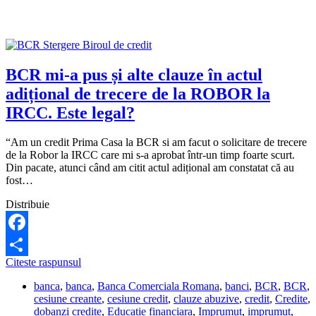
executat
silit?
BCR mi-a pus și alte clauze în actul
adițional de trecere de la ROBOR la
IRCC. Este legal?
“Am un credit Prima Casa la BCR si am facut o solicitare de trecere
de la Robor la IRCC care mi s-a aprobat într-un timp foarte scurt.
Din pacate, atunci când am citit actul adițional am constatat că au
fost…
Distribuie
Facebook
BCR
Citeste raspunsul
Share
mi-
banca
,
banca
,
Banca Comerciala Romana
,
banci
,
BCR
,
BCR
,
a
cesiune creante
,
cesiune credit
,
clauze abuzive
,
credit
,
Credite
,
pus
dobanzi credite
,
Educatie financiara
,
Imprumut
,
imprumut
,
și