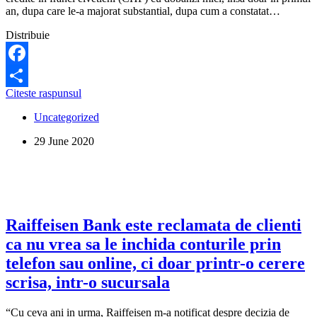
ANPC)
an, dupa care le-a majorat substantial, dupa cum a constatat…
Distribuie
Facebook
Justitia
Citeste raspunsul
Share
confima
Uncategorized
acuzatia
ANPC
29 June 2020
ca
Raiffeisen
Bank
si-
a
inselat
clientii
Raiffeisen Bank este reclamata de clienti
cu
ca nu vrea sa le inchida conturile prin
credite
in
telefon sau online, ci doar printr-o cerere
franci
scrisa, intr-o sucursala
elvetieni
“Cu ceva ani in urma, Raiffeisen m-a notificat despre decizia de