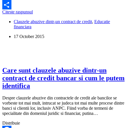
Facebook
Jurisprudenta
Citeste raspunsul
Share
ICCJ
Clauzele abuzive dintr-un contract de credit
,
Educatie
privind
financiara
clauzele
abuzive
17 October 2015
din
contractele
de
credit
Care sunt clauzele abuzive dintr-un
contract de credit bancar si cum le putem
identifica
Despre clauzele abuzive din contractele de credit ale bancilor se
vorbeste tot mai mult, intrucat se judeca tot mai multe procese dintre
banci si clientii lor, inclusiv ANPC. Fiind vorba de termeni de
specialitate din domeniul juridic si financiar, putina…
Distribuie