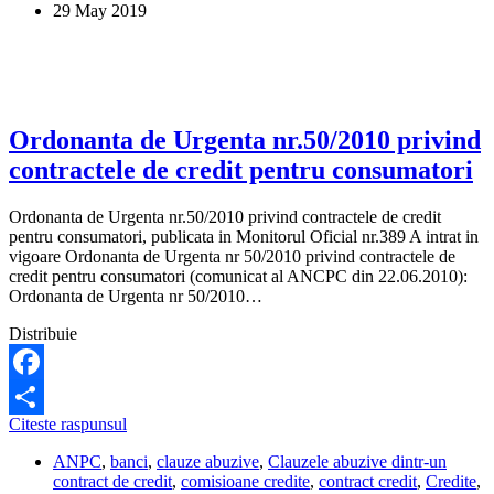
29 May 2019
abonamentului,
iar
ANPC
mi-
a
facut
dreptate
Ordonanta de Urgenta nr.50/2010 privind
contractele de credit pentru consumatori
Ordonanta de Urgenta nr.50/2010 privind contractele de credit
pentru consumatori, publicata in Monitorul Oficial nr.389 A intrat in
vigoare Ordonanta de Urgenta nr 50/2010 privind contractele de
credit pentru consumatori (comunicat al ANCPC din 22.06.2010):
Ordonanta de Urgenta nr 50/2010…
Distribuie
Facebook
Ordonanta
Citeste raspunsul
Share
de
ANPC
,
banci
,
clauze abuzive
,
Clauzele abuzive dintr-un
Urgenta
contract de credit
,
comisioane credite
,
contract credit
,
Credite
,
nr.50/2010