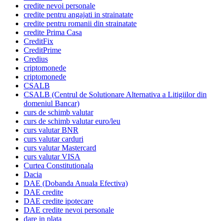
credite nevoi personale
credite pentru angajati in strainatate
credite pentru romanii din strainatate
credite Prima Casa
CreditFix
CreditPrime
Credius
criptomonede
criptomonede
CSALB
CSALB (Centrul de Solutionare Alternativa a Litigiilor din
domeniul Bancar)
curs de schimb valutar
curs de schimb valutar euro/leu
curs valutar BNR
curs valutar carduri
curs valutar Mastercard
curs valutar VISA
Curtea Constitutionala
Dacia
DAE (Dobanda Anuala Efectiva)
DAE credite
DAE credite ipotecare
DAE credite nevoi personale
dare in plata