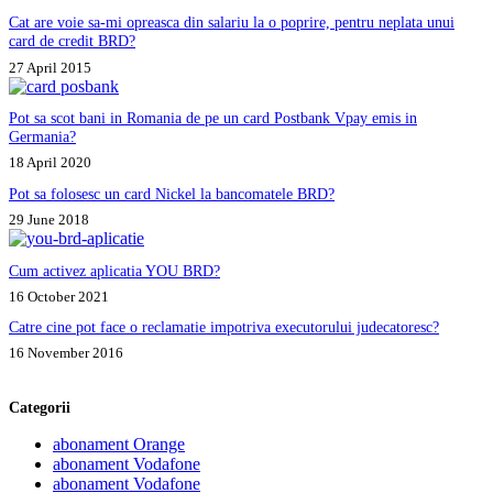
fac?
Cat are voie sa-mi opreasca din salariu la o poprire, pentru neplata unui
card de credit BRD?
27 April 2015
Pot sa scot bani in Romania de pe un card Postbank Vpay emis in
Germania?
18 April 2020
Pot sa folosesc un card Nickel la bancomatele BRD?
29 June 2018
Cum activez aplicatia YOU BRD?
16 October 2021
Catre cine pot face o reclamatie impotriva executorului judecatoresc?
16 November 2016
Categorii
abonament Orange
abonament Vodafone
abonament Vodafone