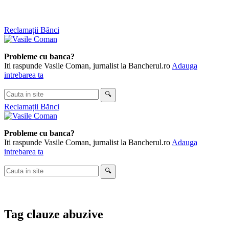
Skip
Reclamații Bănci
to
content
Probleme cu banca?
Iti raspunde Vasile Coman, jurnalist la Bancherul.ro
Adauga
intrebarea ta
Cauta
🔍
in
Reclamații Bănci
site
Probleme cu banca?
Iti raspunde Vasile Coman, jurnalist la Bancherul.ro
Adauga
intrebarea ta
Cauta
🔍
in
site
Tag
clauze abuzive