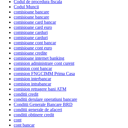
Codul de procedura fiscala
Codul Muncii
comisioane bancare
comisioane bancare
comisioane card bancar
comisioane card euro
comisioane carduri
comisioane carduri
comisioane cont bancar
comisioane cont euro
comisioane credite
comisioane internet banking
comision administrare cont curent
comision cont bancar
comision FNGCIMM Prima Casa
comision interbancar
comision intrabancar
comision retragere bani ATM
conditii credit
conditii derulare operatiuni bancare
Conditii Generale Bancare BRD
conditii generale de afaceri
conditii obtinere credit
cont
cont bancar