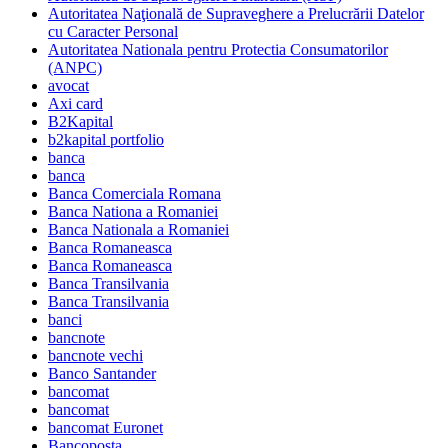
Autoritatea Naţională de Supraveghere a Prelucrării Datelor
cu Caracter Personal
Autoritatea Nationala pentru Protectia Consumatorilor
(ANPC)
avocat
Axi card
B2Kapital
b2kapital portfolio
banca
banca
Banca Comerciala Romana
Banca Nationa a Romaniei
Banca Nationala a Romaniei
Banca Romaneasca
Banca Romaneasca
Banca Transilvania
Banca Transilvania
banci
bancnote
bancnote vechi
Banco Santander
bancomat
bancomat
bancomat Euronet
Bancoposta