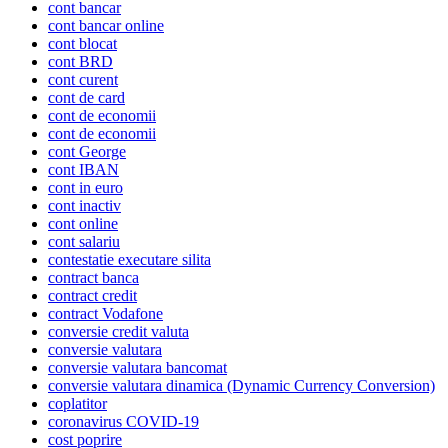
cont bancar
cont bancar online
cont blocat
cont BRD
cont curent
cont de card
cont de economii
cont de economii
cont George
cont IBAN
cont in euro
cont inactiv
cont online
cont salariu
contestatie executare silita
contract banca
contract credit
contract Vodafone
conversie credit valuta
conversie valutara
conversie valutara bancomat
conversie valutara dinamica (Dynamic Currency Conversion)
coplatitor
coronavirus COVID-19
cost poprire