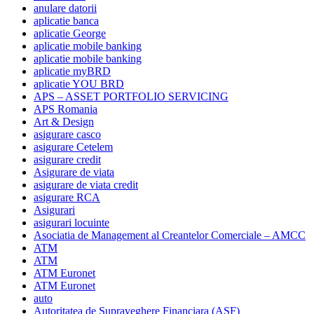
anulare datorii
aplicatie banca
aplicatie George
aplicatie mobile banking
aplicatie mobile banking
aplicatie myBRD
aplicatie YOU BRD
APS – ASSET PORTFOLIO SERVICING
APS Romania
Art & Design
asigurare casco
asigurare Cetelem
asigurare credit
Asigurare de viata
asigurare de viata credit
asigurare RCA
Asigurari
asigurari locuinte
Asociatia de Management al Creantelor Comerciale – AMCC
ATM
ATM
ATM Euronet
ATM Euronet
auto
Autoritatea de Supraveghere Financiara (ASF)