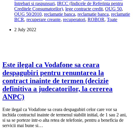
Intrebari si raspunsuri
,
IRCC (Indicele de Referinta pentru
alte
Creditele Consumatorilor)
,
lege contracte credit
,
OUG 50
,
clauze
OUG 50/2010
,
reclamatie banca
,
reclamatie banca
,
reclamatie
în
BCR
,
recuperare creante
,
recuperatori
,
ROBOR
,
Toate
actul
adițional
2 July 2022
de
trecere
de
la
ROBOR
la
IRCC.
Este ilegal ca Vodafone sa ceara
Este
despagubiri pentru renuntarea la
legal?
contract inainte de termen (decizie
definitiva a judecatorilor, la cererea
ANPC)
Este ilegal ca Vodafone sa ceara despagubiri celor care vor sa
inchida contractul inainte de termenul stabilit initial, de 1 sau 2 ani,
si sa se porteze intr-o alta retea de telefonie, pentru a beneficia de
servicii mai bune si…