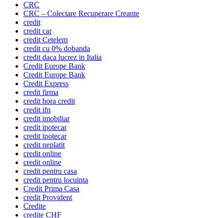
CRC
CRC – Colectare Recuperare Creante
credit
credit car
credit Cetelem
credit cu 0% dobanda
credit daca lucrez in Italia
Credit Europe Bank
Credit Europe Bank
Credit Express
credit firma
credit hora credit
credit ifn
credit imobiliar
credit ipotecar
credit ipotecar
credit neplatit
credit online
credit online
credit pentru casa
credit pentru locuinta
Credit Prima Casa
credit Provident
Credite
credite CHF