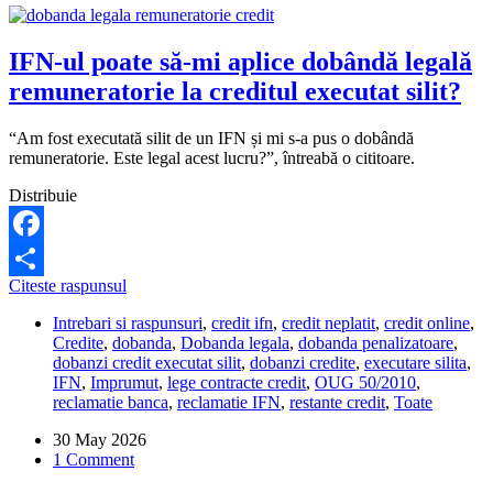
IFN-ul poate să-mi aplice dobândă legală
remuneratorie la creditul executat silit?
“Am fost executată silit de un IFN și mi s-a pus o dobândă
remuneratorie. Este legal acest lucru?”, întreabă o cititoare.
Distribuie
Facebook
IFN-
Citeste raspunsul
Share
ul
Intrebari si raspunsuri
,
credit ifn
,
credit neplatit
,
credit online
,
poate
Credite
,
dobanda
,
Dobanda legala
,
dobanda penalizatoare
,
să-
dobanzi credit executat silit
,
dobanzi credite
,
executare silita
,
mi
IFN
,
Imprumut
,
lege contracte credit
,
OUG 50/2010
,
aplice
reclamatie banca
,
reclamatie IFN
,
restante credit
,
Toate
dobândă
legală
30 May 2026
remuneratorie
1 Comment
la
creditul