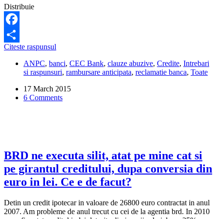
Distribuie
Facebook
Banca
Citeste raspunsul
Share
poate
ANPC
,
banci
,
CEC Bank
,
clauze abuzive
,
Credite
,
Intrebari
sa-
si raspunsuri
,
rambursare anticipata
,
reclamatie banca
,
Toate
mi
declare
17 March 2015
creditul
6 Comments
exigibil
(adica
sa
fie
rambursat
anticipat)
chiar
BRD ne executa silit, atat pe mine cat si
daca
pe girantul creditului, dupa conversia din
sunt
de
euro in lei. Ce e de facut?
buna
credinta
Detin un credit ipotecar in valoare de 26800 euro contractat in anul
si
2007. Am probleme de anul trecut cu cei de la agentia brd. In 2010
platesc