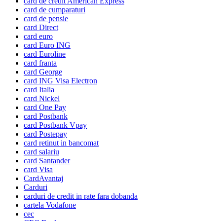
card de credit American Express
card de cumparaturi
card de pensie
card Direct
card euro
card Euro ING
card Euroline
card franta
card George
card ING Visa Electron
card Italia
card Nickel
card One Pay
card Postbank
card Postbank Vpay
card Postepay
card retinut in bancomat
card salariu
card Santander
card Visa
CardAvantaj
Carduri
carduri de credit in rate fara dobanda
cartela Vodafone
cec