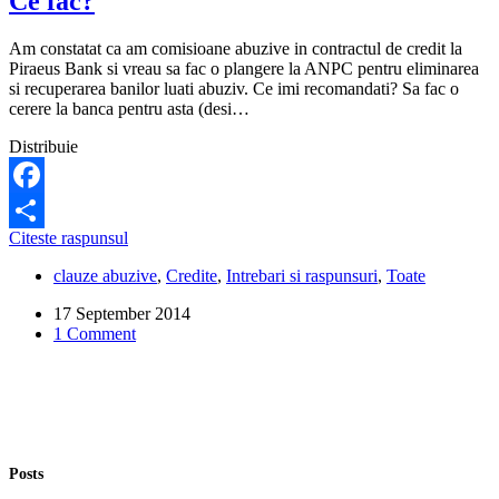
Ce fac?
Ce
e
Am constatat ca am comisioane abuzive in contractul de credit la
de
Piraeus Bank si vreau sa fac o plangere la ANPC pentru eliminarea
facut?
si recuperarea banilor luati abuziv. Ce imi recomandati? Sa fac o
cerere la banca pentru asta (desi…
Distribuie
Facebook
Am
Citeste raspunsul
Share
constatat
clauze abuzive
,
Credite
,
Intrebari si raspunsuri
,
Toate
ca
am
17 September 2014
comisioane
1 Comment
abuzive
in
contractul
de
credit
la
Piraeus
Posts
Bank.
Ce