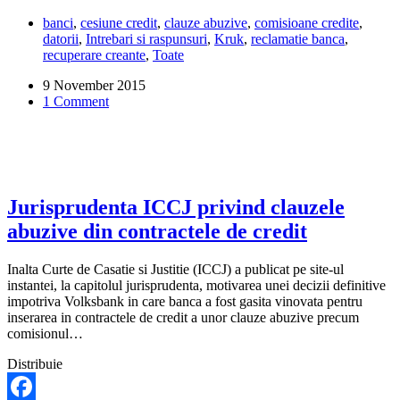
legal
banci
,
cesiune credit
,
clauze abuzive
,
comisioane credite
,
ca
datorii
,
Intrebari si raspunsuri
,
Kruk
,
reclamatie banca
,
banca
recuperare creante
,
Toate
sa
cesioneze
9 November 2015
creditul
1 Comment
la
Kruk
fara
a
fi
anuntat?
Jurisprudenta ICCJ privind clauzele
abuzive din contractele de credit
Inalta Curte de Casatie si Justitie (ICCJ) a publicat pe site-ul
instantei, la capitolul jurisprudenta, motivarea unei decizii definitive
impotriva Volksbank in care banca a fost gasita vinovata pentru
inserarea in contractele de credit a unor clauze abuzive precum
comisionul…
Distribuie