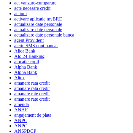
act vanzare-cumparare
acte necesare credit
actiuni
activare aplicatie myBRD
actualizare date personale
actualizare date personale
actualizare date personale banca
agent Provident
alerte SMS cont bancar
Alior Bank
Alo 24 Banking
alocatie copil
Alpha Bank
Alpha Bank
Altex
amanare rata credit
amanare rata credit
amanare rate credit
amanare rate credit
amenda
ANAF
angajament de plata
ANPC
ANPC
ANSPDCP