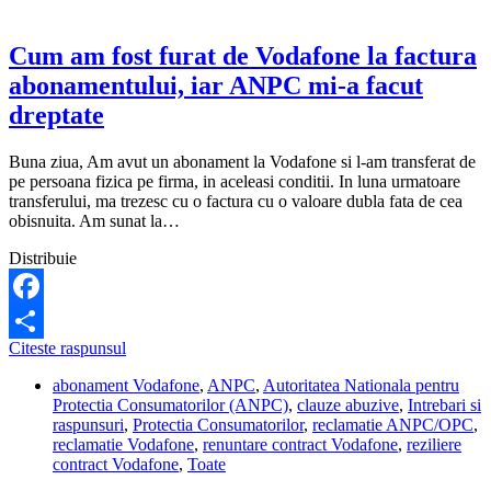
folosite,
iar
optiunile
Cum am fost furat de Vodafone la factura
rate
abonamentului, iar ANPC mi-a facut
fara
dobanda
dreptate
si
perioada
Buna ziua, Am avut un abonament la Vodafone si l-am transferat de
de
pe persoana fizica pe firma, in aceleasi conditii. In luna urmatoare
gratie
transferului, ma trezesc cu o factura cu o valoare dubla fata de cea
nu
obisnuita. Am sunat la…
se
mai
Distribuie
aplica,
daca
se
Facebook
amana
ratele,
Cum
Citeste raspunsul
Share
conform
am
OUG
abonament Vodafone
,
ANPC
,
Autoritatea Nationala pentru
fost
37/2020
Protectia Consumatorilor (ANPC)
,
clauze abuzive
,
Intrebari si
furat
raspunsuri
,
Protectia Consumatorilor
,
reclamatie ANPC/OPC
,
de
reclamatie Vodafone
,
renuntare contract Vodafone
,
reziliere
Vodafone
contract Vodafone
,
Toate
la
factura