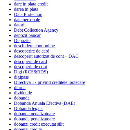
dare in plata credit
darea in plata
Data Protection
date personale
datorii
Debt Collection Agency
depozit bancar
Depozite
deschidere cont online
descoperire de card
descoperit autorizat de cont – DAC
descoperit de card
descoperit de cont
Digi (RCS&RDS)
digipass
Directiva 17 privind creditele ipotecare
diurna
dividende
dobanda
Dobanda Anuala Efectiva (DAE)
Dobanda legala
dobanda penalizatoare
dobanda penalizatoare
dobanzi credit executat silit
dobanzi credite