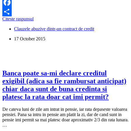
Facebook
Care
Citeste raspunsul
Share
sunt
Clauzele abuzive dintr-un contract de credit
clauzele
abuzive
17 October 2015
dintr-
un
contract
de
credit
bancar
si
Banca poate sa-mi declare creditul
cum
exigibil (adica sa fie rambursat anticipat)
le
putem
chiar daca sunt de buna credinta si
identifica
platesc la rata doar cat imi permit?
De cateva luni de zile am intrat in pensie, iar rata depaseste valoarea
pensiei. Pana sa intru in pensie am platit la zi, dar de cand sunt in
pensie imi permit sa mai platesc doar aproximativ 2/3 din rata lunara.
…