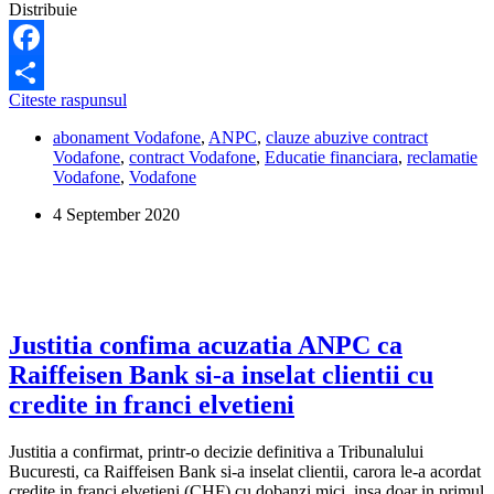
Distribuie
Facebook
Este
Citeste raspunsul
Share
ilegal
abonament Vodafone
,
ANPC
,
clauze abuzive contract
ca
Vodafone
,
contract Vodafone
,
Educatie financiara
,
reclamatie
Vodafone
Vodafone
,
Vodafone
sa
ceara
4 September 2020
despagubiri
pentru
renuntarea
la
contract
inainte
de
Justitia confima acuzatia ANPC ca
termen
Raiffeisen Bank si-a inselat clientii cu
(decizie
definitiva
credite in franci elvetieni
a
judecatorilor,
Justitia a confirmat, printr-o decizie definitiva a Tribunalului
la
Bucuresti, ca Raiffeisen Bank si-a inselat clientii, carora le-a acordat
cererea
credite in franci elvetieni (CHF) cu dobanzi mici, insa doar in primul