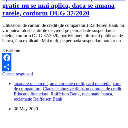
online,
gratie nu se mai aplica, daca se amana
ci
doar
ratele, conform OUG 37/2020
printr-
o
Utilizatorii de carduri de credit (de cumparaturi) Raiffeisen Bank nu
cerere
vor putea folosi cardurile de credit pe perioada de suspendare a
scrisa,
ratelor, conform OUG 37/2020, potrivit unei informari publicate de
intr-
banca, fara explicatii. Mai mult, pe perioada suspendarii ratelor nu…
o
sucursala
Distribuie
Facebook
Clauze
Citeste raspunsul
Share
abuzive
amanare rata credit
,
amanare rate credit
,
card de credit
,
card
la
de cumparaturi
,
Clauzele abuzive dintr-un contract de credit
,
Raiffeisen?
Educatie financiara
,
Raiffeisen Bank
,
reclamatie banca
,
Cardurile
reclamatie Raiffeisen Bank
de
cumparaturi
30 May 2020
nu
mai
pot
fi