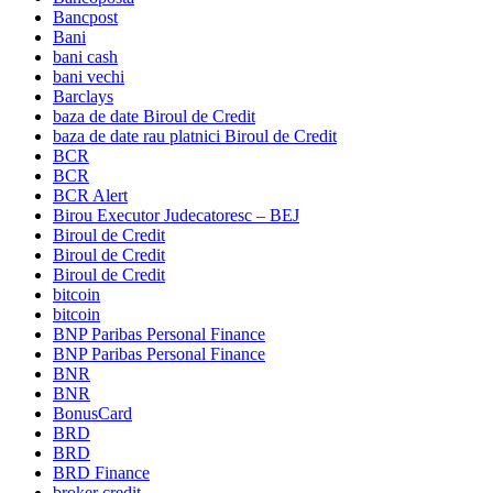
Bancpost
Bani
bani cash
bani vechi
Barclays
baza de date Biroul de Credit
baza de date rau platnici Biroul de Credit
BCR
BCR
BCR Alert
Birou Executor Judecatoresc – BEJ
Biroul de Credit
Biroul de Credit
Biroul de Credit
bitcoin
bitcoin
BNP Paribas Personal Finance
BNP Paribas Personal Finance
BNR
BNR
BonusCard
BRD
BRD
BRD Finance
broker credit