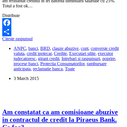
am refinantat creditul in lei datorita diminuarii salariale cu 25%.
la
Totul a fost ok…
rata
doar
Distribuie
cat
imi
permit?
Facebook
BRD
Citeste raspunsul
Share
ne
ANPC
,
banci
,
BRD
,
clauze abuzive
,
cont
,
conversie credit
executa
valuta
,
credit ipotecar
,
Credite
,
Executari silite
,
executor
silit,
judecatoresc
,
girant credit
,
Intrebari si raspunsuri
,
poprire
,
atat
procese banci
,
Protectia Consumatorilor
,
rambursare
pe
anticipata
,
reclamatie banca
,
Toate
mine
cat
3 March 2015
si
pe
girantul
creditului,
dupa
conversia
din
Am constatat ca am comisioane abuzive
euro
in contractul de credit la Piraeus Bank.
in
lei.