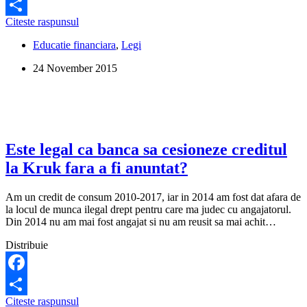
Facebook
Legea
Citeste raspunsul
Share
193/2000
Educatie financiara
,
Legi
privind
clauzele
24 November 2015
abuzive
din
contractele
incheiate
intre
profesionisti
si
Este legal ca banca sa cesioneze creditul
consumatori,
la Kruk fara a fi anuntat?
republicata
Am un credit de consum 2010-2017, iar in 2014 am fost dat afara de
la locul de munca ilegal drept pentru care ma judec cu angajatorul.
Din 2014 nu am mai fost angajat si nu am reusit sa mai achit…
Distribuie
Facebook
Este
Citeste raspunsul
Share