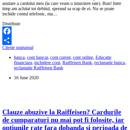
anulare a cardului meu (la care veam o intarziere rate). Bun! Intre
timp am achitat tot debitul, sperand sa scap de ei. Nu se poate
inchide contul telefonic, ma…
Distribuie
Facebook
Raiffeisen
Citeste raspunsul
Share
Bank
banca
,
cont bancar
,
cont curent
,
cont online
,
Educatie
este
financiara
,
inchidere cont
,
Raiffeisen Bank
,
reclamatie banca
,
reclamata
reclamatie Raiffeisen Bank
de
clienti
16 June 2020
ca
nu
vrea
sa
le
inchida
conturile
Clauze abuzive la Raiffeisen? Cardurile
prin
de cumparaturi nu mai pot fi folosite, iar
telefon
sau
optiunile rate fara dobanda si perioada de