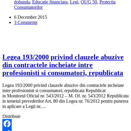
dobanda
,
Educatie financiara
,
Legi
,
OUG 50
,
Protectia
privind
Consumatorilor
contractele
de
6 December 2015
credit
3 Comments
pentru
consumatori
Legea 193/2000 privind clauzele abuzive
din contractele incheiate intre
profesionisti si consumatori, republicata
Legea 193/2000 privind clauzele abuzive din contractele incheiate
intre profesionisti si consumatori, republicata Republicat
in Monitorul Oficial nr. 543/2012 – M. Of. nr. 543/2012 Republicata
in temeiul prevederilor Art. 80 din Legea nr. 76/2012 pentru punerea
in aplicare a Legii nr.…
Distribuie