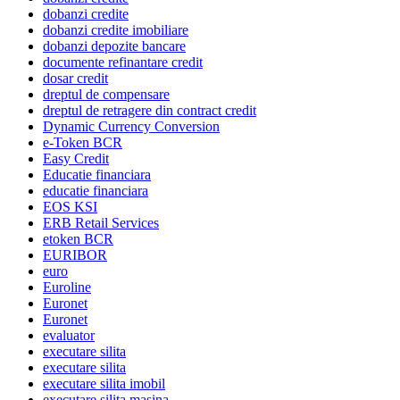
dobanzi credite
dobanzi credite imobiliare
dobanzi depozite bancare
documente refinantare credit
dosar credit
dreptul de compensare
dreptul de retragere din contract credit
Dynamic Currency Conversion
e-Token BCR
Easy Credit
Educatie financiara
educatie financiara
EOS KSI
ERB Retail Services
etoken BCR
EURIBOR
euro
Euroline
Euronet
Euronet
evaluator
executare silita
executare silita
executare silita imobil
executare silita masina