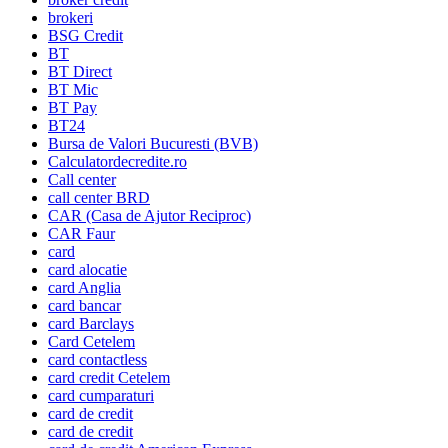
brokeri
BSG Credit
BT
BT Direct
BT Mic
BT Pay
BT24
Bursa de Valori Bucuresti (BVB)
Calculatordecredite.ro
Call center
call center BRD
CAR (Casa de Ajutor Reciproc)
CAR Faur
card
card alocatie
card Anglia
card bancar
card Barclays
Card Cetelem
card contactless
card credit Cetelem
card cumparaturi
card de credit
card de credit