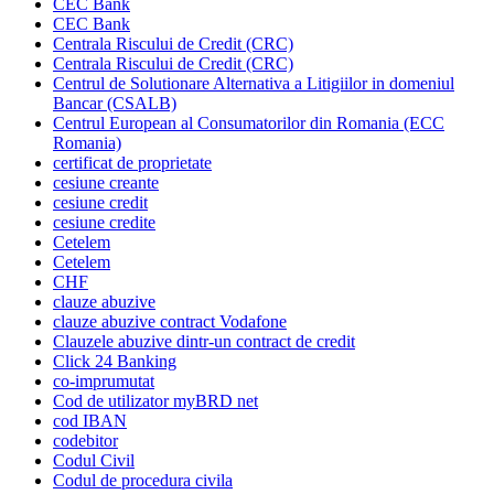
CEC Bank
CEC Bank
Centrala Riscului de Credit (CRC)
Centrala Riscului de Credit (CRC)
Centrul de Solutionare Alternativa a Litigiilor in domeniul
Bancar (CSALB)
Centrul European al Consumatorilor din Romania (ECC
Romania)
certificat de proprietate
cesiune creante
cesiune credit
cesiune credite
Cetelem
Cetelem
CHF
clauze abuzive
clauze abuzive contract Vodafone
Clauzele abuzive dintr-un contract de credit
Click 24 Banking
co-imprumutat
Cod de utilizator myBRD net
cod IBAN
codebitor
Codul Civil
Codul de procedura civila