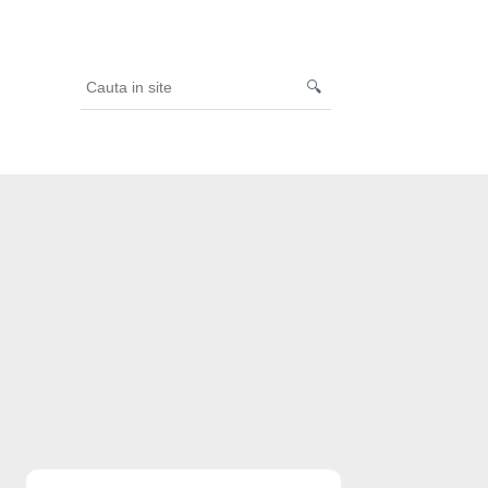
🔍
Cauta
in
site