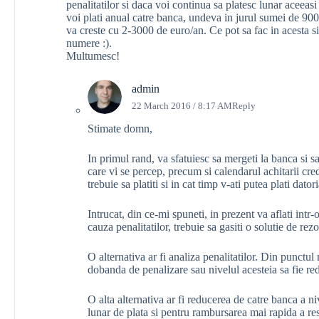
penalitatilor si daca voi continua sa platesc lunar aceea
voi plati anual catre banca, undeva in jurul sumei de 9000
va creste cu 2-3000 de euro/an. Ce pot sa fac in acesta s
numere :).
Multumesc!
admin
22 March 2016 / 8:17 AM
Reply
Stimate domn,
In primul rand, va sfatuiesc sa mergeti la banca si sa
care vi se percep, precum si calendarul achitarii cred
trebuie sa platiti si in cat timp v-ati putea plati datori
Intrucat, din ce-mi spuneti, in prezent va aflati intr-
cauza penalitatilor, trebuie sa gasiti o solutie de r
O alternativa ar fi analiza penalitatilor. Din punct
dobanda de penalizare sau nivelul acesteia sa fie re
O alta alternativa ar fi reducerea de catre banca a ni
lunar de plata si pentru rambursarea mai rapida a res