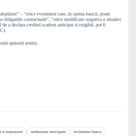
deplinire” – “orice eveniment care, in opinia bancii, poate
a obligatiile contractuale”, “orice modificare negativa a situatiei
 de a declara creditul scadent anticipat si exigibil, pot fi
PC).
riti ajutorul nostru.
i si raspunsuri
rambursare anticipata
reclamatie banca