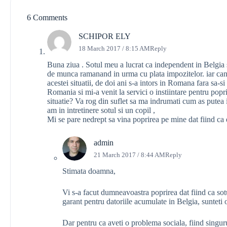
6 Comments
SCHIPOR ELY
18 March 2017 / 8:15 AM
Reply
Buna ziua . Sotul meu a lucrat ca independent in Belgia 
de munca ramanand in urma cu plata impozitelor. iar ca
acestei situatii, de doi ani s-a intors in Romana fara sa-si
Romania si mi-a venit la servici o instiintare pentru popr
situatie? Va rog din suflet sa ma indrumati cum as putea
am in intretinere sotul si un copil ,
Mi se pare nedrept sa vina poprirea pe mine dat fiind ca 
admin
21 March 2017 / 8:44 AM
Reply
Stimata doamna,
Vi s-a facut dumneavoastra poprirea dat fiind ca sot
garant pentru datoriile acumulate in Belgia, sunteti o
Dar pentru ca aveti o problema sociala, fiind singurul