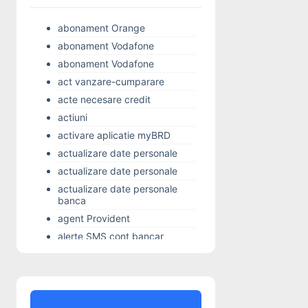
abonament Orange
abonament Vodafone
abonament Vodafone
act vanzare-cumparare
acte necesare credit
actiuni
activare aplicatie myBRD
actualizare date personale
actualizare date personale
actualizare date personale
banca
agent Provident
alerte SMS cont bancar
Alior Bank
Alo 24 Banking
alocatie copil
Alpha Bank