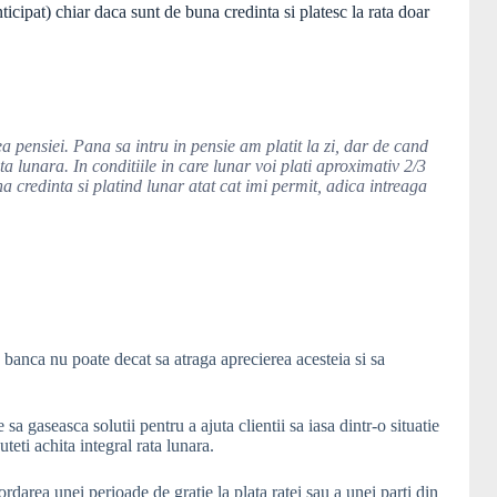
ticipat) chiar daca sunt de buna credinta si platesc la rata doar
ea pensiei. Pana sa intru in pensie am platit la zi, dar de cand
a lunara. In conditiile in care lunar voi plati aproximativ 2/3
na credinta si platind lunar atat cat imi permit, adica intreaga
re banca nu poate decat sa atraga aprecierea acesteia si sa
sa gaseasca solutii pentru a ajuta clientii sa iasa dintr-o situatie
eti achita integral rata lunara.
cordarea unei perioade de gratie la plata ratei sau a unei parti din