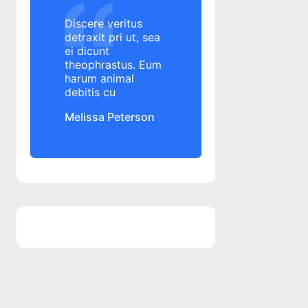
Alpha Bank
Discere veritus
Altex
detraxit pri ut, sea
ei dicunt
amanare rata credit
theophrastus. Eum
amanare rata credit
harum animal
amanare rate credit
debitis cu
amanare rate credit
Melissa Peterson
amenda
ANAF
angajament de plata
ANPC
ANPC
ANSPDCP
anulare datorii
aplicatie banca
aplicatie George
aplicatie mobile banking
aplicatie mobile banking