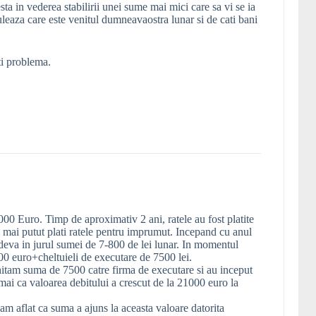
sta in vederea stabilirii unei sume mai mici care sa vi se ia
culeaza care este venitul dumneavaostra lunar si de cati bani
ti problema.
00 Euro. Timp de aproximativ 2 ani, ratele au fost platite
 mai putut plati ratele pentru imprumut. Incepand cu anul
ndeva in jurul sumei de 7-800 de lei lunar. In momentul
000 euro+cheltuieli de executare de 7500 lei.
hitam suma de 7500 catre firma de executare si au inceput
umai ca valoarea debitului a crescut de la 21000 euro la
 am aflat ca suma a ajuns la aceasta valoare datorita