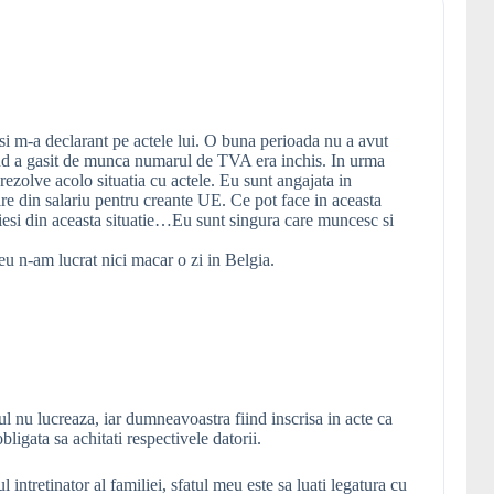
si m-a declarant pe actele lui. O buna perioada nu a avut
nd a gasit de munca numarul de TVA era inchis. In urma
 rezolve acolo situatia cu actele. Eu sunt angajata in
ire din salariu pentru creante UE. Ce pot face in aceasta
 iesi din aceasta situatie…Eu sunt singura care muncesc si
eu n-am lucrat nici macar o zi in Belgia.
ul nu lucreaza, iar dumneavoastra fiind inscrisa in acte ca
bligata sa achitati respectivele datorii.
 intretinator al familiei, sfatul meu este sa luati legatura cu