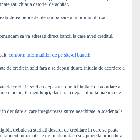
unare sau chiar a datoriei de achitat.
 extinderea perioadei de rambursare a imprumutului sau
omandam sa va adresati direct bancii la care aveti creditul,
edit,
conform informatiilor de pe site-ul bancii
:
te de credit in sold fara a se depasi durata initiala de acordare a
te de credit in sold cu depasirea duratei initiale de acordare a
 (termen mediu, termen lung), dar fara a depasi durata maxima de
 in derulare si care inregistreaza sume neachitate la scadenta la
gibil, trebuie sa studiati dosarul de creditare in care se poate
l scadent anticipat si exigibil doar daca se ajunge la procedura