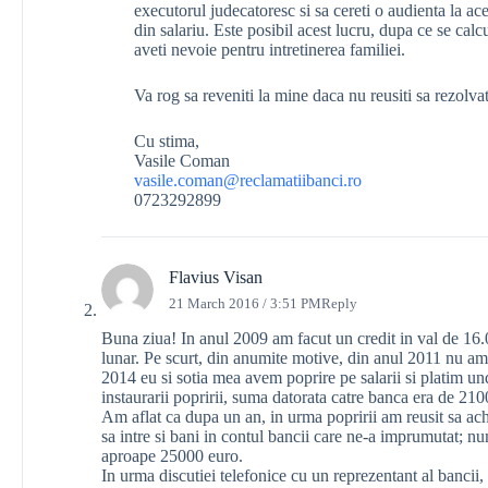
executorul judecatoresc si sa cereti o audienta la ace
din salariu. Este posibil acest lucru, dupa ce se cal
aveti nevoie pentru intretinerea familiei.
Va rog sa reveniti la mine daca nu reusiti sa rezolva
Cu stima,
Vasile Coman
vasile.coman@reclamatiibanci.ro
0723292899
Flavius Visan
21 March 2016 / 3:51 PM
Reply
Buna ziua! In anul 2009 am facut un credit in val de 16.0
lunar. Pe scurt, din anumite motive, din anul 2011 nu am
2014 eu si sotia mea avem poprire pe salarii si platim u
instaurarii popririi, suma datorata catre banca era de 21
Am aflat ca dupa un an, in urma popririi am reusit sa ac
sa intre si bani in contul bancii care ne-a imprumutat; n
aproape 25000 euro.
In urma discutiei telefonice cu un reprezentant al bancii,