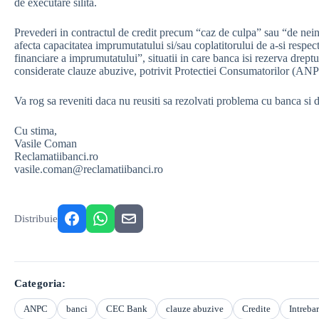
de executare silita.
Prevederi in contractul de credit precum “caz de culpa” sau “de nein
afecta capacitatea imprumutatului si/sau coplatitorului de a-si respect
financiare a imprumutatului”, situatii in care banca isi rezerva dreptul
considerate clauze abuzive, potrivit Protectiei Consumatorilor (AN
Va rog sa reveniti daca nu reusiti sa rezolvati problema cu banca si do
Cu stima,
Vasile Coman
Reclamatiibanci.ro
vasile.coman@reclamatiibanci.ro
Distribuie
Categoria:
ANPC
banci
CEC Bank
clauze abuzive
Credite
Intrebar