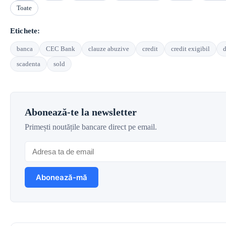
Toate
Etichete:
banca
CEC Bank
clauze abuzive
credit
credit exigibil
d
scadenta
sold
Abonează-te la newsletter
Primești noutățile bancare direct pe email.