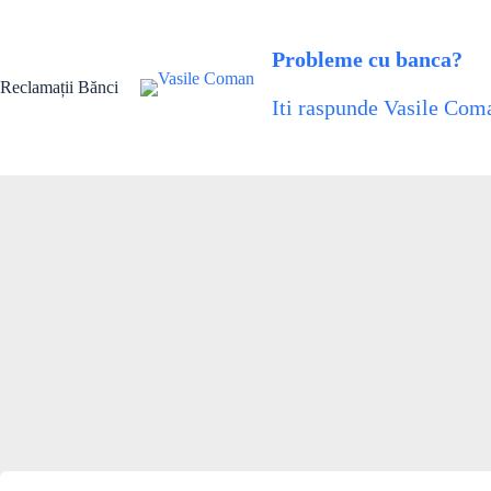
Skip
to
content
Probleme cu banca?
Reclamații Bănci
Iti raspunde Vasile Coma