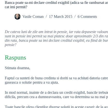
Banca poate sa-mi declare creditul exigibil (adica sa fie rambursat an
cat imi permit?
Vasile Coman
17 March 2015
6 Comments
De cateva luni de zile am intrat in pensie, iar rata depaseste valoar
sunt in pensie imi permit sa mai platesc doar aproximativ 2/3 din rat
din rata, banca poate sa imi declare creditul exigibil, eu fiind de bu
pensie?
Raspuns
Stimata doamna,
Faptul ca sunteti de buna credinta si doriti sa va achitati datoria cat
gaseasca o solutie pentru a va ajuta.
In mod normal, inainte de a declara un credit exigibil, bancile trebuie 
dificila, precum cea a dumneavoastra, care va determina sa nu mai put
Toate bancile ofera clientilor diverse solutii in aceste cazuri: de la a