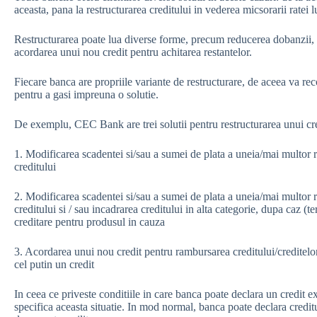
aceasta, pana la restructurarea creditului in vederea micsorarii ratei l
Restructurarea poate lua diverse forme, precum reducerea dobanzii,
acordarea unui nou credit pentru achitarea restantelor.
Fiecare banca are propriile variante de restructurare, de aceea va rec
pentru a gasi impreuna o solutie.
De exemplu, CEC Bank are trei solutii pentru restructurarea unui cr
1. Modificarea scadentei si/sau a sumei de plata a uneia/mai multor ra
creditului
2. Modificarea scadentei si/sau a sumei de plata a uneia/mai multor ra
creditului si / sau incadrarea creditului in alta categorie, dupa caz
creditare pentru produsul in cauza
3. Acordarea unui nou credit pentru rambursarea creditului/creditelor
cel putin un credit
In ceea ce priveste conditiile in care banca poate declara un credit exi
specifica aceasta situatie. In mod normal, banca poate declara creditu