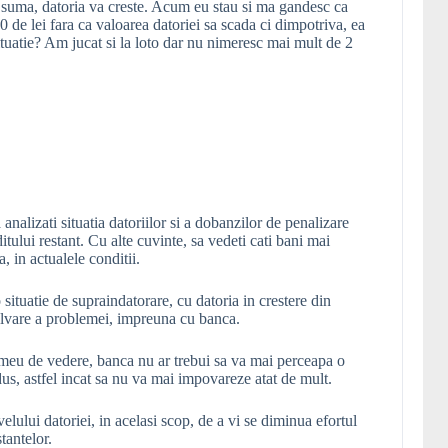
si suma, datoria va creste. Acum eu stau si ma gandesc ca
 de lei fara ca valoarea datoriei sa scada ci dimpotriva, ea
ituatie? Am jucat si la loto dar nu nimeresc mai mult de 2
 analizati situatia datoriilor si a dobanzilor de penalizare
itului restant. Cu alte cuvinte, sa vedeti cati bani mai
a, in actualele conditii.
o situatie de supraindatorare, cu datoria in crestere din
ezolvare a problemei, impreuna cu banca.
ul meu de vedere, banca nu ar trebui sa va mai perceapa o
dus, astfel incat sa nu va mai impovareze atat de mult.
velului datoriei, in acelasi scop, de a vi se diminua efortul
tantelor.