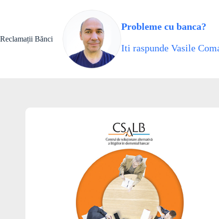
Skip
to
content
Probleme cu banca?
Reclamații Bănci
Iti raspunde Vasile Coma