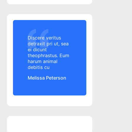
Alior Bank
Alo 24 Banking
alocatie copil
Alpha Bank
Alpha Bank
Discere veritus
Altex
detraxit pri ut, sea
ei dicunt
amanare rata credit
theophrastus. Eum
amanare rata credit
harum animal
amanare rate credit
debitis cu
amanare rate credit
Melissa Peterson
amenda
ANAF
angajament de plata
ANPC
ANPC
ANSPDCP
anulare datorii