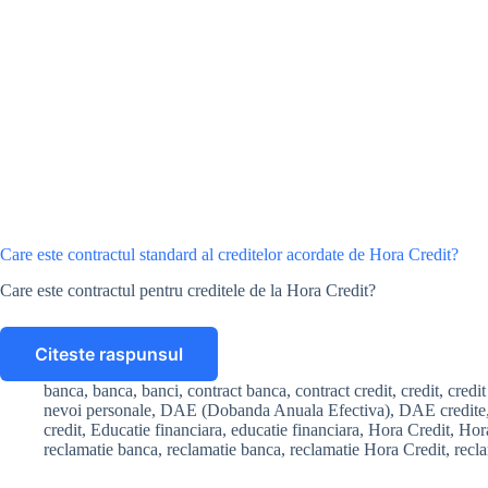
Care este contractul standard al creditelor acordate de Hora Credit?
Care este contractul pentru creditele de la Hora Credit?
Citeste raspunsul
Care
este
banca
,
banca
,
banci
,
contract banca
,
contract credit
,
credit
,
credit
contractul
nevoi personale
,
DAE (Dobanda Anuala Efectiva)
,
DAE credite
standard
credit
,
Educatie financiara
,
educatie financiara
,
Hora Credit
,
Hor
al
reclamatie banca
,
reclamatie banca
,
reclamatie Hora Credit
,
recl
creditelor