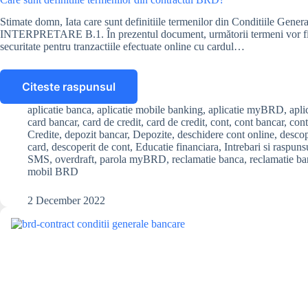
Stimate domn, Iata care sunt definitiile termenilor din Conditiile Gene
INTERPRETARE B.1. În prezentul document, următorii termeni vor fi i
securitate pentru tranzactiile efectuate online cu cardul…
Citeste raspunsul
Care
sunt
aplicatie banca
,
aplicatie mobile banking
,
aplicatie myBRD
,
apl
definitiile
card bancar
,
card de credit
,
card de credit
,
cont
,
cont bancar
,
cont
termenilor
Credite
,
depozit bancar
,
Depozite
,
deschidere cont online
,
descop
din
card
,
descoperit de cont
,
Educatie financiara
,
Intrebari si raspuns
SMS
,
overdraft
,
parola myBRD
,
reclamatie banca
,
reclamatie b
contractul
mobil BRD
BRD?
2 December 2022