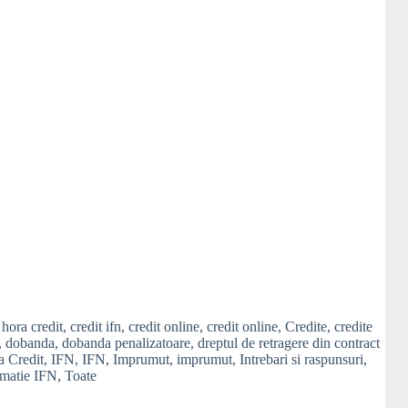
 hora credit
,
credit ifn
,
credit online
,
credit online
,
Credite
,
credite
,
dobanda
,
dobanda penalizatoare
,
dreptul de retragere din contract
a Credit
,
IFN
,
IFN
,
Imprumut
,
imprumut
,
Intrebari si raspunsuri
,
amatie IFN
,
Toate