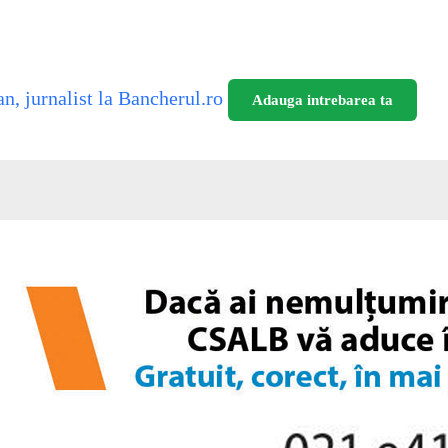
n, jurnalist la Bancherul.ro
Adauga intrebarea ta