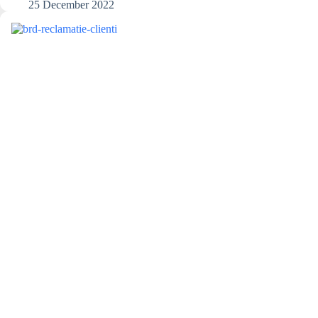
acordate
25 December 2022
de
Hora
Credit?