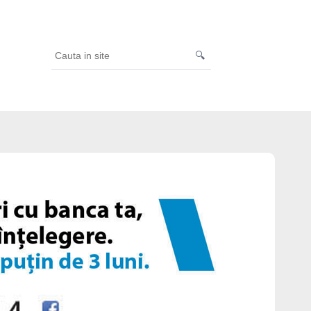
🔍
Cauta
in
site