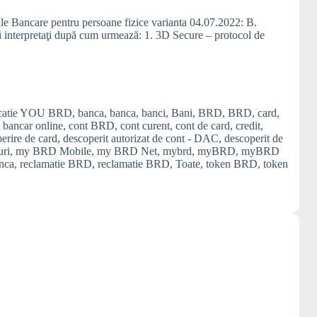
rale Bancare pentru persoane fizice varianta 04.07.2022: B.
nterpretaţi după cum urmează: 1. 3D Secure – protocol de
icatie YOU BRD
,
banca
,
banca
,
banci
,
Bani
,
BRD
,
BRD
,
card
,
 bancar online
,
cont BRD
,
cont curent
,
cont de card
,
credit
,
erire de card
,
descoperit autorizat de cont - DAC
,
descoperit de
uri
,
my BRD Mobile
,
my BRD Net
,
mybrd
,
myBRD
,
myBRD
anca
,
reclamatie BRD
,
reclamatie BRD
,
Toate
,
token BRD
,
token