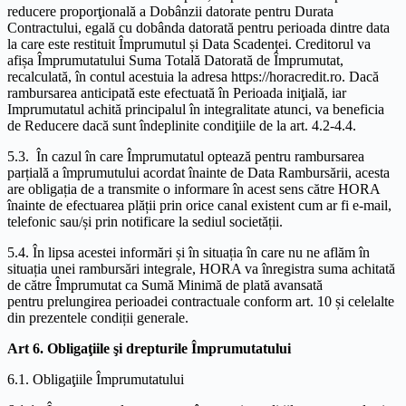
reducere proporţională a Dobânzii datorate pentru Durata
Contractului, egală cu dobânda datorată pentru perioada dintre data
la care este restituit Împrumutul și Data Scadenței. Creditorul va
afișa Împrumutatului Suma Totală Datorată de Împrumutat,
recalculată, în contul acestuia la adresa https://horacredit.ro. Dacă
rambursarea anticipată este efectuată în Perioada iniţială, iar
Imprumutatul achită principalul în integralitate atunci, va beneficia
de Reducere dacă sunt îndeplinite condiţiile de la art. 4.2-4.4.
5.3. În cazul în care Împrumutatul optează pentru rambursarea
parțială a împrumutului acordat înainte de Data Rambursării, acesta
are obligația de a transmite o informare în acest sens către HORA
înainte de efectuarea plății prin orice canal existent cum ar fi e-mail,
telefonic sau/și prin notificare la sediul societății.
5.4. În lipsa acestei informări și în situația în care nu ne aflăm în
situația unei rambursări integrale, HORA va înregistra suma achitată
de către Împrumutat ca Sumă Minimă de plată avansată
pentru prelungirea perioadei contractuale conform art. 10 și celelalte
din prezentele condiții generale.
Art 6. Obligaţiile şi drepturile Împrumutatului
6.1. Obligaţiile Împrumutatului