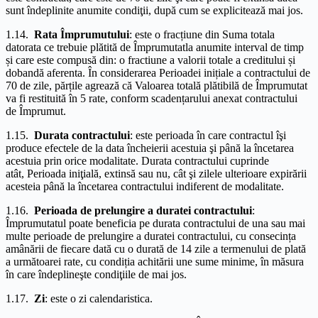
sunt îndeplinite anumite condiţii, după cum se explicitează mai jos.
1.14.
Rata Împrumutului
: este o fracțiune din Suma totala
datorata ce trebuie plătită de Împrumutatla anumite interval de timp
și care este compusă din: o fractiune a valorii totale a creditului și
dobandă aferenta. În considerarea Perioadei inițiale a contractului de
70 de zile, părțile agrează că Valoarea totală plătibilă de Împrumutat
va fi restituită în 5 rate, conform scadențarului anexat contractului
de Împrumut.
1.15.
Durata contractului
: este perioada în care contractul îşi
produce efectele de la data încheierii acestuia şi până la încetarea
acestuia prin orice modalitate. Durata contractului cuprinde
atât, Perioada iniţială, extinsă sau nu, cât şi zilele ulterioare expirării
acesteia până la încetarea contractului indiferent de modalitate.
1.16.
Perioada de prelungire a duratei contractului
:
Împrumutatul poate beneficia pe durata contractului de una sau mai
multe perioade de prelungire a duratei contractului, cu consecința
amânării de fiecare dată cu o durată de 14 zile a termenului de plată
a următoarei rate, cu condiția achitării une sume minime, în măsura
în care îndeplineşte condiţiile de mai jos.
1.17.
Zi
: este o zi calendaristica.