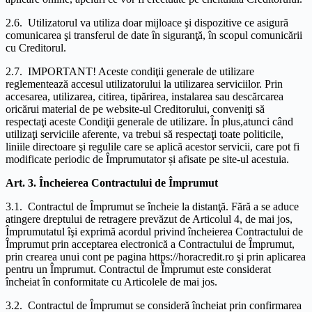
2.6. Utilizatorul va utiliza doar mijloace şi dispozitive ce asigură
comunicarea şi transferul de date în siguranţă, în scopul comunicării
cu Creditorul.
2.7. IMPORTANT! Aceste condiţii generale de utilizare
reglementează accesul utilizatorului la utilizarea serviciilor. Prin
accesarea, utilizarea, citirea, tipărirea, instalarea sau descărcarea
oricărui material de pe website-ul Creditorului, conveniţi să
respectaţi aceste Condiţii generale de utilizare. În plus,atunci când
utilizaţi serviciile aferente, va trebui să respectaţi toate politicile,
liniile directoare şi regulile care se aplică acestor servicii, care pot fi
modificate periodic de Împrumutator și afisate pe site-ul acestuia.
Art. 3. Încheierea Contractului de Împrumut
3.1. Contractul de Împrumut se încheie la distanţă. Fără a se aduce
atingere dreptului de retragere prevăzut de Articolul 4, de mai jos,
Împrumutatul îşi exprimă acordul privind încheierea Contractului de
Împrumut prin acceptarea electronică a Contractului de Împrumut,
prin crearea unui cont pe pagina https://horacredit.ro şi prin aplicarea
pentru un Împrumut. Contractul de Împrumut este considerat
încheiat în conformitate cu Articolele de mai jos.
3.2. Contractul de Împrumut se consideră încheiat prin confirmarea