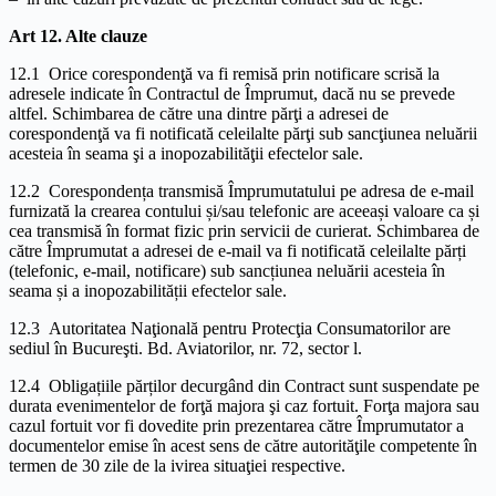
Art 12. Alte clauze
12.1 Orice corespondenţă va fi remisă prin notificare scrisă la
adresele indicate în Contractul de Împrumut, dacă nu se prevede
altfel. Schimbarea de către una dintre părţi a adresei de
corespondenţă va fi notificată celeilalte părţi sub sancţiunea neluării
acesteia în seama şi a inopozabilităţii efectelor sale.
12.2 Corespondența transmisă Împrumutatului pe adresa de e-mail
furnizată la crearea contului și/sau telefonic are aceeași valoare ca și
cea transmisă în format fizic prin servicii de curierat. Schimbarea de
către Împrumutat a adresei de e-mail va fi notificată celeilalte părți
(telefonic, e-mail, notificare) sub sancțiunea neluării acesteia în
seama și a inopozabilității efectelor sale.
12.3 Autoritatea Naţională pentru Protecţia Consumatorilor are
sediul în Bucureşti. Bd. Aviatorilor, nr. 72, sector l.
12.4 Obligațiile părților decurgând din Contract sunt suspendate pe
durata evenimentelor de forţă majora şi caz fortuit. Forţa majora sau
cazul fortuit vor fi dovedite prin prezentarea către Împrumutator a
documentelor emise în acest sens de către autorităţile competente în
termen de 30 zile de la ivirea situaţiei respective.