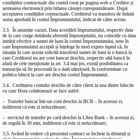
condițiilor contractuale din contul creat pe pagina web a Creditor și
semnarea electronică prin bifarea căsuței corespunzătoare. După
acceptarea condițiilor contractuale, Creditorul va transfera de îndată
suma aprobată în contul Împrumutatului, indicat de către acesta.
3.3. În anumite cazuri, Data acordării împrumutului, respectiv data
de la care curge dobânda aferentă împrumutului, nu coincide cu data
intrării efective a sumei de bani în contul Împrumutatului, sens în
care Împrumutatul acceptă și înțelege în mod expres faptul că, în
situația în care acesta solicită transferul sumei de bani la o bancă la
care Creditorul nu are cont bancar deschis, respectiv altă bancă în
afară de cele menționate la art. 3.4 mai jos, există posibilitatea ca
tranzacția să fie procesată la o dată ulterioară, în conformitate cu
politica băncii la care are deschis contul Împrumutatul.
3.4. Creditarea contului deschis de către client la una dintre băncile
cu care Hora colaborează se face astfel:
– Transfer bancar într-un cont deschis la BCR – în aceeași zi,
indiferent că este zi nelucrătoare;
– serviciul de transfer pe card deschis la Libra Bank – în aceeași zi,
de regulă în 30 min, indiferent că este zi nelucrătoare;
3.5. Având în vedere că prezentul contract se încheie la distanță și