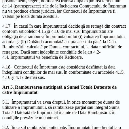
posibile neînţelegeri, notificarea trimisă după expirarea termenului
de 14 (patrusprezece) zile de la încheierea Contractului de Împrumut
nu va produce efecte juridice, iar Contractul de Împrumut va fi
valabil pe toată durata acestuia.
4.17. În cazul în care Împrumutatul decide să se retragă din contract
conform articolelor 4.15 şi 4.16 de mai sus, Împrumutatul are
obligaţia de a rambursa Împrumutatorului (i) valoarea Împrumutului
acordat şi (ii) Dobânda acumulată asupra acestuia până la Data
Rambursării, calculată pe Durata contractului, la data notificării de
retragere. Dacă sunt îndeplinite condiţiile de la art 4.2-
4.4, Împrumutatul va beneficia de Reducere.
4.18. Contractul de Împrumut este considerat desfiinţat la data
îndeplinirii condiţiilor de mai sus, în conformitate cu articolele 4.15,
4.16 şi 4.17 de mai sus.
Art 5. Rambursarea anticipată a Sumei Totale Datorate de
către Împrumutat
5.1. Împrumutatul va avea dreptul, în orice moment pe durata de
utilizare a Împrumutului, să ramburseze parţial sau integral Suma
Totală Datorată de Împrumutat înainte de Data Rambursării, în
condiţiile prevăzute în contract.
5.2. În cazul rambursării anticipate, Împrumutatul are dreptul la o