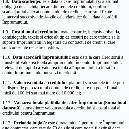
1.8.
Data scadenţei:
este data la care Împrumutatul şi-a asumat
obligaţia de a achita fiecare dintreratele creditului, conform
scadențarului anexat contractului de credit, și care sunt fixate
lainterval succesive de 14 zile calendaristice de la data acordării
Împrumutului.
1.9.
Costul total al creditului
: toate costurile, inclusiv dobanda,
comisioanele, taxele si orice alt tip de costuri pe care trebuie sa le
suporte Împrumutatul in legatura cu contractul de credit si care
suntcunoscute de catre creditor.
1.10.
Data acordării împrumutului
: este data la care Creditorul a
transferat Valoarea totală aîmprumutului în contul Împrumutatului,
irelevant de faptul că Valoarea totală a împrumutului a intrat în
contul Împrumutatului într-o zi ulterioară.
1.11.
Valoarea totala a creditului
: plafonul sau sumele totale puse
la dispozitie pe baza unui contractde credit, care nu poate fi mai
mică de 100 lei sau mai mare de 10.000 lei;
1.12.
Valoarea totala platibila de catre Împrumutat (Suma total
datorată)
: suma dintre valoareatotala a creditului si costul total al
creditului pentru Împrumutat;
1.13.
Perioada iniţială
: este durata iniţială pentru care Împrumutul
este contractat, care este de 70 de zile şi care poate fi extinsă dacă