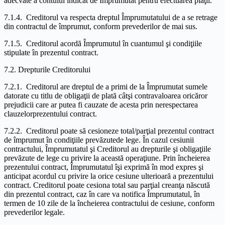
adecvate a contului indicat de Împrumutat pentru efectuarea plăţii.
7.1.4. Creditorul va respecta dreptul Împrumutatului de a se retrage
din contractul de împrumut, conform prevederilor de mai sus.
7.1.5. Creditorul acordă Împrumutul în cuantumul şi condiţiile
stipulate în prezentul contract.
7.2. Drepturile Creditorului
7.2.1. Creditorul are dreptul de a primi de la Împrumutat sumele
datorate cu titlu de obligaţii de plată câtşi contravaloarea oricăror
prejudicii care ar putea fi cauzate de acesta prin nerespectarea
clauzelorprezentului contract.
7.2.2. Creditorul poate să cesioneze total/parţial prezentul contract
de împrumut în condiţiile prevăzutede lege. În cazul cesiunii
contractului, Împrumutatul şi Creditorul au drepturile şi obligaţiile
prevăzute de lege cu privire la această operaţiune. Prin încheierea
prezentului contract, Împrumutatul îşi exprimă în mod expres şi
anticipat acordul cu privire la orice cesiune ulterioară a prezentului
contract. Creditorul poate cesiona total sau parţial creanţa născută
din prezentul contract, caz în care va notifica Împrumutatul, în
termen de 10 zile de la încheierea contractului de cesiune, conform
prevederilor legale.