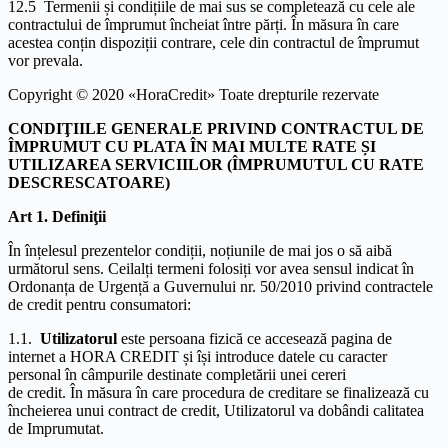
12.5 Termenii și condițiile de mai sus se completează cu cele ale
contractului de împrumut încheiat între părți. În măsura în care
acestea conțin dispoziții contrare, cele din contractul de împrumut
vor prevala.
Copyright © 2020 «HoraCredit» Toate drepturile rezervate
CONDIŢIILE GENERALE PRIVIND CONTRACTUL DE
ÎMPRUMUT CU PLATA ÎN MAI MULTE RATE ȘI
UTILIZAREA SERVICIILOR (ÎMPRUMUTUL CU RATE
DESCRESCATOARE)
Art 1. Definiţii
În înțelesul prezentelor condiții, noțiunile de mai jos o să aibă
următorul sens. Ceilalți termeni folosiți vor avea sensul indicat în
Ordonanța de Urgență a Guvernului nr. 50/2010 privind contractele
de credit pentru consumatori:
1.1.
Utilizatorul
este persoana fizică ce accesează pagina de
internet a HORA CREDIT și își introduce datele cu caracter
personal în câmpurile destinate completării unei cereri
de credit. În măsura în care procedura de creditare se finalizează cu
încheierea unui contract de credit, Utilizatorul va dobândi calitatea
de Imprumutat.