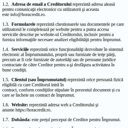
1.2.
Adresa de email a Creditorului
reprezintă adresa aleasă
pentru comunicaţii electronice cu utilizatorii şi aceasta
este info@horacredit.ro.
1.3.
Formularele
reprezintă chestionarele sau documentele pe care
utilizatorul le completează pe website pentru a putea accesa
serviciile descrise pe website-ul Creditorului, inclusiv pentru a
furniza informaţiile necesare analizei eligibilităţii pentru împrumut.
1.4.
Serviciile
reprezintă orice funcţionalităţi dezvoltate în sistemul
electronic al Împrumutatului, proprii sau furnizate de terţe părţi,
precum ar fi cele furnizate de autorităţi sau de persoane juridice
contractate de către Creditor pentru a-şi desfăşura activitatea în
bune condiţii.
1.5.
Clientul (sau Împrumutatul)
reprezintă orice persoană fizică
eligibilă cu care Creditorul intră în
contract, conform condiţiilor stipulate în prezentul document și cu
care se încheie un contract de împrumut.
1.6.
Website:
reprezintă adresa web a Creditorului şi
anume https://horacredit.ro.
1.7.
Dobânda
: este prețul perceput de Creditor pentru Împrumut.