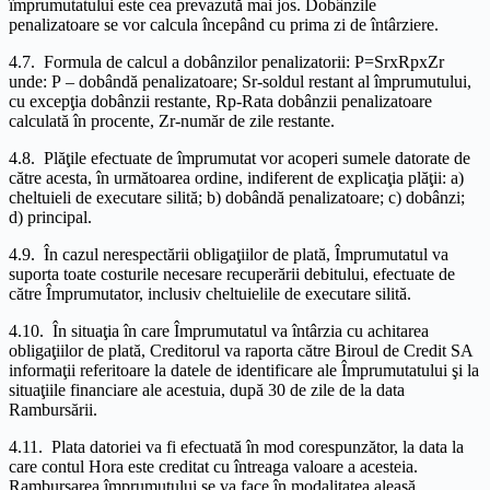
împrumutatului este cea prevazută mai jos. Dobânzile
penalizatoare se vor calcula începând cu prima zi de întârziere.
4.7. Formula de calcul a dobânzilor penalizatorii: P=SrxRpxZr
unde: P – dobândă penalizatoare; Sr-soldul restant al împrumutului,
cu excepţia dobânzii restante, Rp-Rata dobânzii penalizatoare
calculată în procente, Zr-număr de zile restante.
4.8. Plăţile efectuate de împrumutat vor acoperi sumele datorate de
către acesta, în următoarea ordine, indiferent de explicaţia plăţii: a)
cheltuieli de executare silită; b) dobândă penalizatoare; c) dobânzi;
d) principal.
4.9. În cazul nerespectării obligaţiilor de plată, Împrumutatul va
suporta toate costurile necesare recuperării debitului, efectuate de
către Împrumutator, inclusiv cheltuielile de executare silită.
4.10. În situaţia în care Împrumutatul va întârzia cu achitarea
obligaţiilor de plată, Creditorul va raporta către Biroul de Credit SA
informaţii referitoare la datele de identificare ale Împrumutatului şi la
situaţiile financiare ale acestuia, după 30 de zile de la data
Rambursării.
4.11. Plata datoriei va fi efectuată în mod corespunzător, la data la
care contul Hora este creditat cu întreaga valoare a acesteia.
Rambursarea împrumutului se va face în modalitatea aleasă