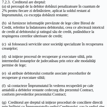
7.2.3. Creditorul are dreptul:
(a) să perceapă de la debitor dobânzi penalizatoare în cuantum de
2% pentru fiecare zi deîntârziere, aplicat la soldul restant al
împrumutului, cu excepţia dobânzii restante;
(b) să furnizeze informaţiile prevăzute de lege către Biroul de
Credit, referitor la îndatorarea debitorului, ceea ce afectează istoricul
de credit al debitorului şi ratingul său de credit, putândduce la
respingerea cererilor ulterioare de credit;
(c) să folosească serviciile unor societăţi specializate în recuperarea
creanţelor;
(d) să iniţieze procesul de recuperare şi executare silită, prin
intermediul instanţelor de judecatăsau prin orice alte modalităţi
permise de lege;
(e) să atribuie debitorului costurile asociate procedurilor de
recuperare şi executare silită;
(f) să contacteze Împrumutatul în vederea recuperării pe cale
amiabilă a debitelor restante cedecurg din prezentul Contract,
conform prevederilor prezentului Contract;
(g) Creditorul are dreptul să inițieze proceduri de conciliere directă
prin întâlniri cu Împrumutatulla sediul Creditorului, sau la sediul ales