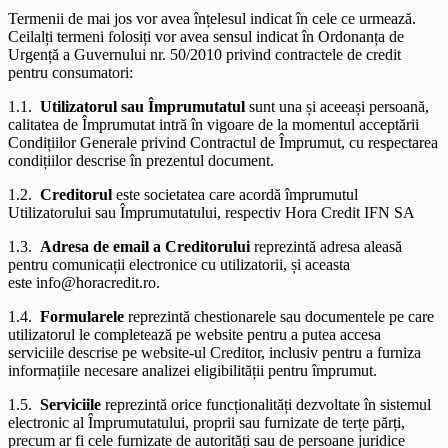
Termenii de mai jos vor avea înțelesul indicat în cele ce urmează.
Ceilalți termeni folosiți vor avea sensul indicat în Ordonanța de
Urgență a Guvernului nr. 50/2010 privind contractele de credit
pentru consumatori:
1.1.
Utilizatorul sau Împrumutatul
sunt una și aceeași persoană,
calitatea de Împrumutat intră în vigoare de la momentul acceptării
Condițiilor Generale privind Contractul de Împrumut, cu respectarea
condițiilor descrise în prezentul document.
1.2.
Creditorul
este societatea care acordă împrumutul
Utilizatorului sau Împrumutatului, respectiv Hora Credit IFN SA
1.3.
Adresa de email a Creditorului
reprezintă adresa aleasă
pentru comunicații electronice cu utilizatorii, și aceasta
este info@horacredit.ro.
1.4.
Formularele
reprezintă chestionarele sau documentele pe care
utilizatorul le completează pe website pentru a putea accesa
serviciile descrise pe website-ul Creditor, inclusiv pentru a furniza
informațiile necesare analizei eligibilității pentru împrumut.
1.5.
Serviciile
reprezintă orice funcționalități dezvoltate în sistemul
electronic al Împrumutatului, proprii sau furnizate de terțe părți,
precum ar fi cele furnizate de autorități sau de persoane juridice