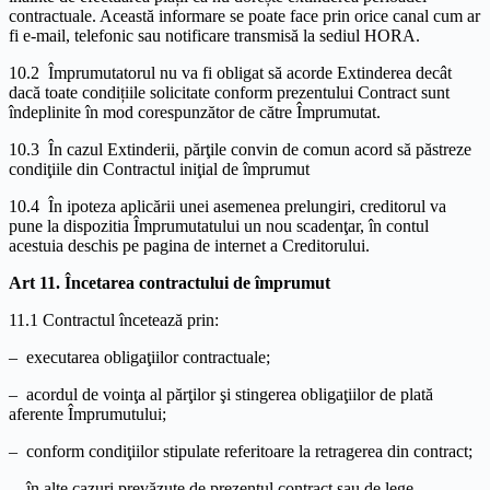
contractuale. Această informare se poate face prin orice canal cum ar
fi e-mail, telefonic sau notificare transmisă la sediul HORA.
10.2 Împrumutatorul nu va fi obligat să acorde Extinderea decât
dacă toate condițiile solicitate conform prezentului Contract sunt
îndeplinite în mod corespunzător de către Împrumutat.
10.3 În cazul Extinderii, părţile convin de comun acord să păstreze
condiţiile din Contractul iniţial de împrumut
10.4 În ipoteza aplicării unei asemenea prelungiri, creditorul va
pune la dispozitia Împrumutatului un nou scadenţar, în contul
acestuia deschis pe pagina de internet a Creditorului.
Art 11. Încetarea contractului de împrumut
11.1 Contractul încetează prin:
– executarea obligaţiilor contractuale;
– acordul de voinţa al părţilor şi stingerea obligaţiilor de plată
aferente Împrumutului;
– conform condiţiilor stipulate referitoare la retragerea din contract;
– în alte cazuri prevăzute de prezentul contract sau de lege.