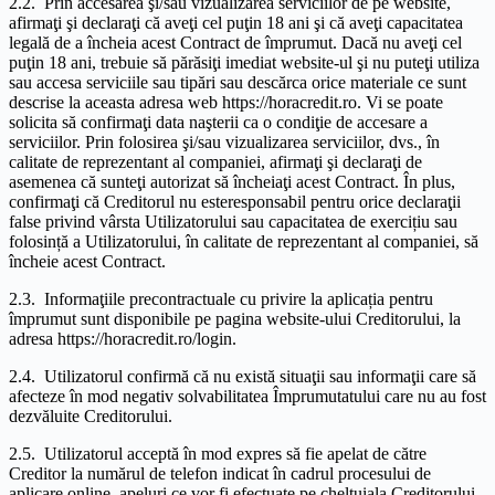
2.2. Prin accesarea şi/sau vizualizarea serviciilor de pe website,
afirmaţi şi declaraţi că aveţi cel puţin 18 ani şi că aveţi capacitatea
legală de a încheia acest Contract de împrumut. Dacă nu aveţi cel
puţin 18 ani, trebuie să părăsiţi imediat website-ul şi nu puteţi utiliza
sau accesa serviciile sau tipări sau descărca orice materiale ce sunt
descrise la aceasta adresa web https://horacredit.ro. Vi se poate
solicita să confirmaţi data naşterii ca o condiţie de accesare a
serviciilor. Prin folosirea şi/sau vizualizarea serviciilor, dvs., în
calitate de reprezentant al companiei, afirmaţi şi declaraţi de
asemenea că sunteţi autorizat să încheiaţi acest Contract. În plus,
confirmaţi că Creditorul nu esteresponsabil pentru orice declaraţii
false privind vârsta Utilizatorului sau capacitatea de exercițiu sau
folosință a Utilizatorului, în calitate de reprezentant al companiei, să
încheie acest Contract.
2.3. Informaţiile precontractuale cu privire la aplicația pentru
împrumut sunt disponibile pe pagina website-ului Creditorului, la
adresa https://horacredit.ro/login.
2.4. Utilizatorul confirmă că nu există situaţii sau informaţii care să
afecteze în mod negativ solvabilitatea Împrumutatului care nu au fost
dezvăluite Creditorului.
2.5. Utilizatorul acceptă în mod expres să fie apelat de către
Creditor la numărul de telefon indicat în cadrul procesului de
aplicare online, apeluri ce vor fi efectuate pe cheltuiala Creditorului.