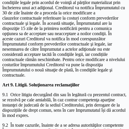
condiţiile legale prin acordul de voinţă al părţilor materializat prin
încheierea unui act adiţional. Creditorul va notifica Împrumutatul cu
30 de zile înainte de a proceda la orice modificare a
clauzelor contractuale referitoare la costuri conform prevederilor
contractuale şi legale. În această situaţie, Împrumutatul are la
dispoziţie 15 zile de la primirea notificării pentru a comunica
opţiunea sa de acceptare sau neacceptare a noilor condiţii. În
aceste cazuri Creditorul va notifica în mod corespunzător
Împrumutatul conform prevederilor contractuale şi legale, iar
nesemnarea de către Împrumutat a actelor adiţionale nu este
considerată acceptare tacită în condiţiile legii, iar condițiile
contractuale rămân neschimbate. Pentru orice modificare a nivelului
costurilor împrumutului Creditorul va pune la dispoziţia
Împrumutatului o nouă situaţie de plată, în condiţiile legale şi
contractuale.
Art 9. Litigii. Soluţionarea reclamaţiilor
9.1 Orice litigiu decurgând din sau în legătură cu prezentul contract,
se rezolvă pe cale amiabilă, în caz contrar competenţa aparţine
instanţei de judecată de la sediul Creditorului, prin derogare de la
dispozițiile de drept comun, sens în care Imprumutatul își dă acordul
în mod expres.
9.2 În toate cazurile, înainte de a se adresa autorităţilor competente