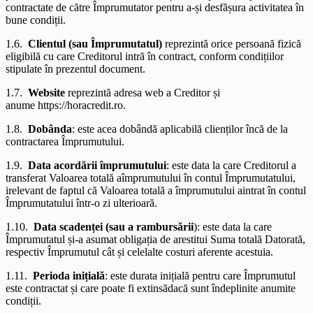
contractate de către Împrumutator pentru a-și desfășura activitatea în
bune condiții.
1.6.
Clientul (sau Împrumutatul)
reprezintă orice persoană fizică
eligibilă cu care Creditorul intră în contract, conform condițiilor
stipulate în prezentul document.
1.7.
Website
reprezintă adresa web a Creditor și
anume https://horacredit.ro.
1.8.
Dobânda
: este acea dobândă aplicabilă clienților încă de la
contractarea Împrumutului.
1.9.
Data acordării împrumutului
: este data la care Creditorul a
transferat Valoarea totală aîmprumutului în contul Împrumutatului,
irelevant de faptul că Valoarea totală a împrumutului aintrat în contul
Împrumutatului într-o zi ulterioară.
1.10.
Data scadenței (sau a rambursării
): este data la care
Împrumutatul și-a asumat obligația de arestitui Suma totală Datorată,
respectiv Împrumutul cât și celelalte costuri aferente acestuia.
1.11.
Perioda inițială
: este durata inițială pentru care Împrumutul
este contractat și care poate fi extinsădacă sunt îndeplinite anumite
condiții.