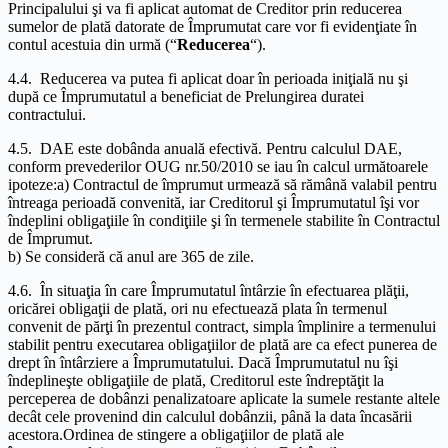
Principalului şi va fi aplicat automat de Creditor prin reducerea
sumelor de plată datorate de Împrumutat care vor fi evidenţiate în
contul acestuia din urmă (“
Reducerea
“).
4.4. Reducerea va putea fi aplicat doar în perioada iniţială nu şi
după ce Împrumutatul a beneficiat de Prelungirea duratei
contractului.
4.5. DAE este dobânda anuală efectivă. Pentru calculul DAE,
conform prevederilor OUG nr.50/2010 se iau în calcul următoarele
ipoteze:a) Contractul de împrumut urmează să rămână valabil pentru
întreaga perioadă convenită, iar Creditorul şi Împrumutatul îşi vor
îndeplini obligaţiile în condiţiile şi în termenele stabilite în Contractul
de Împrumut.
b) Se consideră că anul are 365 de zile.
4.6. În situaţia în care Împrumutatul întârzie în efectuarea plăţii,
oricărei obligaţii de plată, ori nu efectuează plata în termenul
convenit de părţi în prezentul contract, simpla împlinire a termenului
stabilit pentru executarea obligaţiilor de plată are ca efect punerea de
drept în întârziere a Împrumutatului. Dacă Împrumutatul nu îşi
îndeplineşte obligaţiile de plată, Creditorul este îndreptăţit la
perceperea de dobânzi penalizatoare aplicate la sumele restante altele
decât cele provenind din calculul dobânzii, până la data încasării
acestora.Ordinea de stingere a obligaţiilor de plată ale