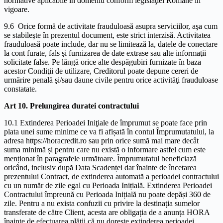
normative aplicabile în domeniu conform legislaţiei Române în
vigoare.
9.6 Orice formă de activitate frauduloasă asupra serviciilor, aşa cum
se stabileşte în prezentul document, este strict interzisă. Activitatea
frauduloasă poate include, dar nu se limitează la, datele de conectare
la cont furate, fals şi furnizarea de date extrase sau alte informaţii
solicitate false. Pe lângă orice alte despăgubiri furnizate în baza
acestor Condiţii de utilizare, Creditorul poate depune cereri de
urmărire penală şi/sau daune civile pentru orice activităţi frauduloase
constatate.
Art 10. Prelungirea duratei contractului
10.1 Extinderea Perioadei Iniţiale de împrumut se poate face prin
plata unei sume minime ce va fi afișată în contul Împrumutatului, la
adresa https://horacredit.ro sau prin orice sumă mai mare decât
suma minimă și pentru care nu există o informare astfel cum este
menționat în paragrafele următoare. Împrumutatul beneficiază
oricând, inclusiv după Data Scadenței dar înainte de încetarea
prezentului Contract, de extinderea automată a perioadei contractului
cu un număr de zile egal cu Perioada Inițială. Extinderea Perioadei
Contractului împreună cu Perioada Inițială nu poate depăși 360 de
zile. Pentru a nu exista confuzii cu privire la destinația sumelor
transferate de către Client, acesta are obligația de a anunța HORA
înainte de efectuarea plății că nu dorește extinderea perioadei