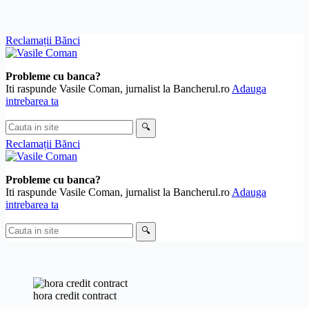
Skip
Reclamații Bănci
to
content
Probleme cu banca?
Iti raspunde Vasile Coman, jurnalist la Bancherul.ro
Adauga
intrebarea ta
Cauta
🔍
in
Reclamații Bănci
site
Probleme cu banca?
Iti raspunde Vasile Coman, jurnalist la Bancherul.ro
Adauga
intrebarea ta
Cauta
🔍
in
site
hora credit contract