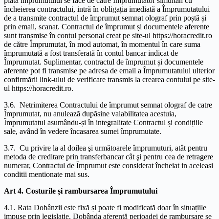
plata împrumutului se face de către Împrumutator simultan cu
încheierea contractului, intră în obligația imediată a Împrumutatului
de a transmite contractul de împrumut semnat olograf prin poștă și
prin email, scanat. Contractul de împrumut și documentele aferente
sunt transmise în contul personal creat pe site-ul https://horacredit.ro
de către Împrumutat, în mod automat, în momentul în care suma
împrumutată a fost transferată în contul bancar indicat de
Împrumutat. Suplimentar, contractul de împrumut și documentele
aferente pot fi transmise pe adresa de email a Împrumutatului ulterior
confirmării link-ului de verificare transmis la crearea contului pe site-
ul https://horacredit.ro.
3.6. Netrimiterea Contractului de împrumut semnat olograf de catre
Împrumutat, nu anulează dupăsine valabilitatea acestuia,
Împrumutatul asumându-și în integralitate Contractul și condițiile
sale, având în vedere încasarea sumei împrumutate.
3.7. Cu privire la al doilea şi următoarele împrumuturi, atât pentru
metoda de creditare prin transferbancar cât şi pentru cea de retragere
numerar, Contractul de Împrumut este considerat încheiat in aceleasi
conditii mentionate mai sus.
Art 4. Costurile și rambursarea Împrumutului
4.1. Rata Dobânzii este fixă și poate fi modificată doar în situațiile
impuse prin legislație. Dobânda aferentă perioadei de rambursare se