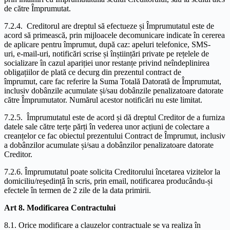
de către Împrumutat.
7.2.4. Creditorul are dreptul să efectueze și Împrumutatul este de
acord să primească, prin mijloacele decomunicare indicate în cererea
de aplicare pentru împrumut, după caz: apeluri telefonice, SMS-
uri, e-mail-uri, notificări scrise și înștiințări private pe rețelele de
socializare în cazul apariției unor restanțe privind neîndeplinirea
obligațiilor de plată ce decurg din prezentul contract de
împrumut, care fac referire la Suma Totală Datorată de Împrumutat,
inclusiv dobânzile acumulate și/sau dobânzile penalizatoare datorate
către Împrumutator. Numărul acestor notificări nu este limitat.
7.2.5. Împrumutatul este de acord și dă dreptul Creditor de a furniza
datele sale către terțe părți în vederea unor acțiuni de colectare a
creanțelor ce fac obiectul prezentului Contract de Împrumut, inclusiv
a dobânzilor acumulate și/sau a dobânzilor penalizatoare datorate
Creditor.
7.2.6. Împrumutatul poate solicita Creditorului încetarea vizitelor la
domiciliu/reședință în scris, prin email, notificarea producându-și
efectele în termen de 2 zile de la data primirii.
Art 8. Modificarea Contractului
8.1. Orice modificare a clauzelor contractuale se va realiza în