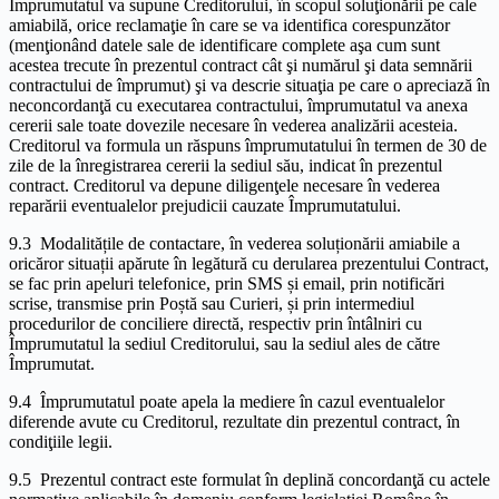
Împrumutatul va supune Creditorului, în scopul soluţionării pe cale
amiabilă, orice reclamaţie în care se va identifica corespunzător
(menţionând datele sale de identificare complete aşa cum sunt
acestea trecute în prezentul contract cât şi numărul şi data semnării
contractului de împrumut) şi va descrie situaţia pe care o apreciază în
neconcordanţă cu executarea contractului, împrumutatul va anexa
cererii sale toate dovezile necesare în vederea analizării acesteia.
Creditorul va formula un răspuns împrumutatului în termen de 30 de
zile de la înregistrarea cererii la sediul său, indicat în prezentul
contract. Creditorul va depune diligenţele necesare în vederea
reparării eventualelor prejudicii cauzate Împrumutatului.
9.3 Modalitățile de contactare, în vederea soluționării amiabile a
oricăror situații apărute în legătură cu derularea prezentului Contract,
se fac prin apeluri telefonice, prin SMS și email, prin notificări
scrise, transmise prin Poștă sau Curieri, și prin intermediul
procedurilor de conciliere directă, respectiv prin întâlniri cu
Împrumutatul la sediul Creditorului, sau la sediul ales de către
Împrumutat.
9.4 Împrumutatul poate apela la mediere în cazul eventualelor
diferende avute cu Creditorul, rezultate din prezentul contract, în
condiţiile legii.
9.5 Prezentul contract este formulat în deplină concordanţă cu actele