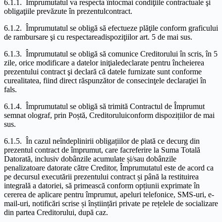
6.1.1. Împrumutatul va respecta întocmai condiţiile contractuale şi
obligaţiile prevăzute în prezentulcontract.
6.1.2. Împrumutatul se obligă să efectueze plăţile conform graficului
de rambursare şi cu respectareadispoziţiilor art. 5 de mai sus.
6.1.3. Împrumutatul se obligă să comunice Creditorului în scris, în 5
zile, orice modificare a datelor iniţialedeclarate pentru încheierea
prezentului contract şi declară că datele furnizate sunt conforme
curealitatea, fiind direct răspunzător de consecinţele declaraţiei în
fals.
6.1.4. Împrumutatul se obligă să trimită Contractul de Împrumut
semnat olograf, prin Poștă, Creditoruluiconform dispozițiilor de mai
sus.
6.1.5. În cazul neîndeplinirii obligațiilor de plată ce decurg din
prezentul contract de împrumut, care facreferire la Suma Totală
Datorată, inclusiv dobânzile acumulate și/sau dobânzile
penalizatoare datorate către Creditor, Împrumutatul este de acord ca
pe decursul executării prezentului contract și până la restituirea
integrală a datoriei, să primească conform opțiunii exprimate în
cererea de aplicare pentru împrumut, apeluri telefonice, SMS-uri, e-
mail-uri, notificări scrise și înștiințări private pe rețelele de socializare
din partea Creditorului, după caz.