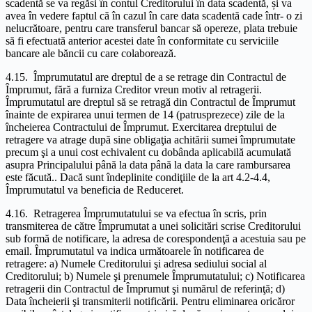
scadentă se va regăsi în contul Creditorului în data scadentă, și va
avea în vedere faptul că în cazul în care data scadentă cade într- o zi
nelucrătoare, pentru care transferul bancar să opereze, plata trebuie
să fi efectuată anterior acestei date în conformitate cu serviciile
bancare ale băncii cu care colaborează.
4.15. Împrumutatul are dreptul de a se retrage din Contractul de
Împrumut, fără a furniza Creditor vreun motiv al retragerii.
Împrumutatul are dreptul să se retragă din Contractul de Împrumut
înainte de expirarea unui termen de 14 (patrusprezece) zile de la
încheierea Contractului de Împrumut. Exercitarea dreptului de
retragere va atrage după sine obligaţia achitării sumei împrumutate
precum şi a unui cost echivalent cu dobânda aplicabilă acumulată
asupra Principalului până la data până la data la care rambursarea
este făcută.. Dacă sunt îndeplinite condiţiile de la art 4.2-4.4,
Împrumutatul va beneficia de Reduceret.
4.16. Retragerea Împrumutatului se va efectua în scris, prin
transmiterea de către Împrumutat a unei solicitări scrise Creditorului
sub formă de notificare, la adresa de corespondenţă a acestuia sau pe
email. Împrumutatul va indica următoarele în notificarea de
retragere: a) Numele Creditorului şi adresa sediului social al
Creditorului; b) Numele şi prenumele Împrumutatului; c) Notificarea
retragerii din Contractul de Împrumut şi numărul de referinţă; d)
Data încheierii şi transmiterii notificării. Pentru eliminarea oricăror