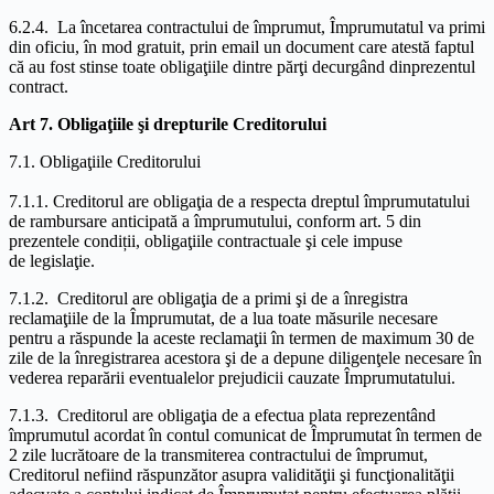
6.2.4. La încetarea contractului de împrumut, Împrumutatul va primi
din oficiu, în mod gratuit, prin email un document care atestă faptul
că au fost stinse toate obligaţiile dintre părţi decurgând dinprezentul
contract.
Art 7. Obligaţiile şi drepturile Creditorului
7.1. Obligaţiile Creditorului
7.1.1. Creditorul are obligaţia de a respecta dreptul împrumutatului
de rambursare anticipată a împrumutului, conform art. 5 din
prezentele condiții, obligaţiile contractuale şi cele impuse
de legislaţie.
7.1.2. Creditorul are obligaţia de a primi şi de a înregistra
reclamaţiile de la Împrumutat, de a lua toate măsurile necesare
pentru a răspunde la aceste reclamaţii în termen de maximum 30 de
zile de la înregistrarea acestora şi de a depune diligenţele necesare în
vederea reparării eventualelor prejudicii cauzate Împrumutatului.
7.1.3. Creditorul are obligaţia de a efectua plata reprezentând
împrumutul acordat în contul comunicat de Împrumutat în termen de
2 zile lucrătoare de la transmiterea contractului de împrumut,
Creditorul nefiind răspunzător asupra validităţii şi funcţionalităţii