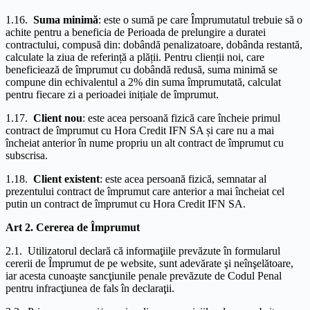
1.16.
Suma minimă
: este o sumă pe care Împrumutatul trebuie să o
achite pentru a beneficia de Perioada de prelungire a duratei
contractului, compusă din: dobândă penalizatoare, dobânda restantă,
calculate la ziua de referință a plății. Pentru clienții noi, care
beneficiează de împrumut cu dobândă redusă, suma minimă se
compune din echivalentul a 2% din suma împrumutată, calculat
pentru fiecare zi a perioadei inițiale de împrumut.
1.17.
Client nou
: este acea persoană fizică care încheie primul
contract de împrumut cu Hora Credit IFN SA și care nu a mai
încheiat anterior în nume propriu un alt contract de împrumut cu
subscrisa.
1.18.
Client existent
: este acea persoană fizică, semnatar al
prezentului contract de împrumut care anterior a mai încheiat cel
putin un contract de împrumut cu Hora Credit IFN SA.
Art 2. Cererea de Împrumut
2.1. Utilizatorul declară că informaţiile prevăzute în formularul
cererii de Împrumut de pe website, sunt adevărate şi neînşelătoare,
iar acesta cunoaşte sancţiunile penale prevăzute de Codul Penal
pentru infracţiunea de fals în declaraţii.