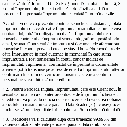
calculează după formula: D = SxRxP, unde D – dobânda lunară, S –
soldul împrumutului, R – rata zilnică a dobânzii calculată în
procente, P – perioada împrumutului calculată în număr de zile.
Având în vedere că prezentul contract se încheie la distanță și plata
împrumutului se face de către Împrumutator simultan cu încheierea
contractului, intră în obligația imediată a Împrumutatului de a
transmite contractul de împrumut semnat olograf prin poștă și prin
email, scanat. Contractul de împrumut și documentele aferente sunt
transmise în contul personal creat pe site-ul https://horacredit.ro de
către Împrumutat, în mod automat, în momentul în care suma
împrumutată a fost transferată în contul bancar indicat de
Împrumutat. Suplimentar, contractul de împrumut și documentele
aferente pot fi transmise pe adresa de email a Împrumutatului ulterior
confirmării link-ului de verificare transmis la crearea contului
personal pe site-ul https://horacredit.ro.
4.2. Pentru Perioada Iniţială, Împrumutatul care este Client nou, în
sensul că nu a mai avut anteriorcontracte de împrumut încheiate cu
Creditorul, va putea beneficia de o reducere de la valoarea dobânzii
aplicabile în măsura în care până la Data Scadenţei (inclusiv), acesta
rambursează în integralitate Principalul sau Suma Minimă de plată.
4.3. Reducerea va fi calculată după cum urmează: 99.995% din
valoarea dobânzii aferente perioadei până la data rambursării