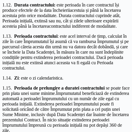
1.12.
Durata contractului:
este perioada în care contractul își
produce efectele de la data încheieriiacestuia și până la încetarea
acestuia prin orice modalitate. Durata contractului cuprinde atât,
Perioada inițială, extinsă sau nu, cât și zilele ulterioare expirării
acesteia până la încetareacontractului indiferent de modalitate.
1.13.
Perioada contractului
: este acel interval de timp, calculat în
zile în care Împrumutatul își asumă că va rambursa Împrumutul și pe
parcursul căreia acesta din urmă nu va datora decât dobândă, și care
se încheie la Data Scadenței, în măsura în care nu sunt îndeplinite
condițiile pentru extinderea perioadei contractului. Dacă perioada
inițială nu este extinsă atunci aceasta va fi egală cu Perioada
contractului.
1.14.
Zi
: este o zi calendaristica.
1.15.
Perioada de prelungire a duratei contractului
se poate face
prin plata unei sume minime.Împrumutatul beneficiază de extinderea
automată a perioadei împrumutului cu un număr de zile egal cu
perioada inițială. Extinderea perioadei împrumutului poate fi
solicitată oricând de către Împrumutat prin plata a cel puțin unei
Sume Minime, inclusiv după Data Scadenței dar înainte de încetarea
prezentului Contract. În nicio situație extinderea perioadei
împrumutului împreună cu perioada inițială nu pot depăși 360 de
zile.