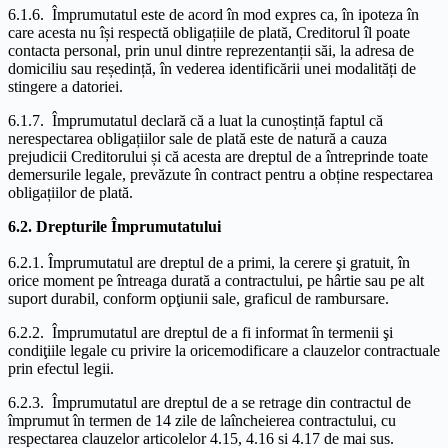
6.1.6. Împrumutatul este de acord în mod expres ca, în ipoteza în
care acesta nu își respectă obligațiile de plată, Creditorul îl poate
contacta personal, prin unul dintre reprezentanții săi, la adresa de
domiciliu sau reședință, în vederea identificării unei modalități de
stingere a datoriei.
6.1.7. Împrumutatul declară că a luat la cunoștință faptul că
nerespectarea obligațiilor sale de plată este de natură a cauza
prejudicii Creditorului și că acesta are dreptul de a întreprinde toate
demersurile legale, prevăzute în contract pentru a obține respectarea
obligațiilor de plată.
6.2. Drepturile Împrumutatului
6.2.1. Împrumutatul are dreptul de a primi, la cerere şi gratuit, în
orice moment pe întreaga durată a contractului, pe hârtie sau pe alt
suport durabil, conform opţiunii sale, graficul de rambursare.
6.2.2. Împrumutatul are dreptul de a fi informat în termenii şi
condiţiile legale cu privire la oricemodificare a clauzelor contractuale
prin efectul legii.
6.2.3. Împrumutatul are dreptul de a se retrage din contractul de
împrumut în termen de 14 zile de laîncheierea contractului, cu
respectarea clauzelor articolelor 4.15, 4.16 si 4.17 de mai sus.