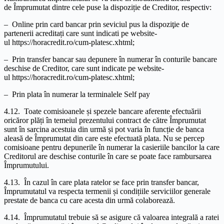
de Împrumutat dintre cele puse la dispoziție de Creditor, respectiv:
– Online prin card bancar prin seviciul pus la dispoziţie de
partenerii acreditați care sunt indicati pe website-
ul https://horacredit.ro/cum-platesc.xhtml;
– Prin transfer bancar sau depunere în numerar în conturile bancare
deschise de Creditor, care sunt indicate pe website-
ul https://horacredit.ro/cum-platesc.xhtml;
– Prin plata în numerar la terminalele Self pay
4.12. Toate comisioanele și spezele bancare aferente efectuării
oricăror plăți în temeiul prezentului contract de către Împrumutat
sunt în sarcina acestuia din urmă și pot varia în funcție de banca
aleasă de Împrumutat din care este efectuată plata. Nu se percep
comisioane pentru depunerile în numerar la casieriile bancilor la care
Creditorul are deschise conturile în care se poate face rambursarea
Împrumutului.
4.13. În cazul în care plata ratelor se face prin transfer bancar,
Împrumutatul va respecta termenii și condițiile serviciilor generale
prestate de banca cu care acesta din urmă colaborează.
4.14. Împrumutatul trebuie să se asigure că valoarea integrală a ratei