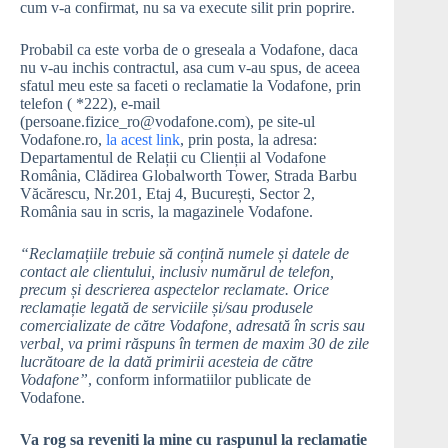
cum v-a confirmat, nu sa va execute silit prin poprire.
Probabil ca este vorba de o greseala a Vodafone, daca
nu v-au inchis contractul, asa cum v-au spus, de aceea
sfatul meu este sa faceti o reclamatie la Vodafone, prin
telefon ( *222), e-mail
(persoane.fizice_ro@vodafone.com), pe site-ul
Vodafone.ro,
la acest link
, prin posta, la adresa:
Departamentul de Relații cu Clienții al Vodafone
România, Clădirea Globalworth Tower, Strada Barbu
Văcărescu, Nr.201, Etaj 4, București, Sector 2,
România sau in scris, la magazinele Vodafone.
“Reclamațiile trebuie să conțină numele și datele de
contact ale clientului, inclusiv numărul de telefon,
precum și descrierea aspectelor reclamate. Orice
reclamație legată de serviciile și/sau produsele
comercializate de către Vodafone, adresată în scris sau
verbal, va primi răspuns în termen de maxim 30 de zile
lucrătoare de la dată primirii acesteia de către
Vodafone”
, conform informatiilor publicate de
Vodafone.
Va rog sa reveniti la mine cu raspunul la reclamatie