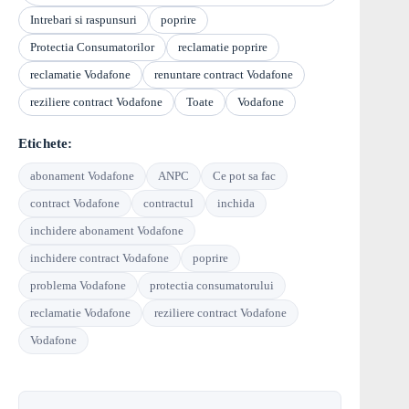
Intrebari si raspunsuri
poprire
Protectia Consumatorilor
reclamatie poprire
reclamatie Vodafone
renuntare contract Vodafone
reziliere contract Vodafone
Toate
Vodafone
Etichete:
abonament Vodafone
ANPC
Ce pot sa fac
contract Vodafone
contractul
inchida
inchidere abonament Vodafone
inchidere contract Vodafone
poprire
problema Vodafone
protectia consumatorului
reclamatie Vodafone
reziliere contract Vodafone
Vodafone