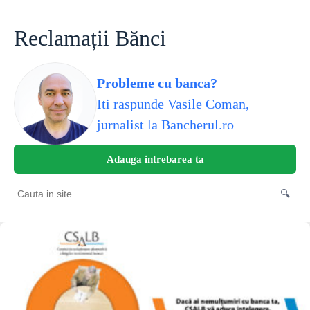
Skip
to
content
Reclamații Bănci
Probleme cu banca?
Iti raspunde Vasile Coman,
jurnalist la Bancherul.ro
Adauga intrebarea ta
🔍
Cauta
in
site