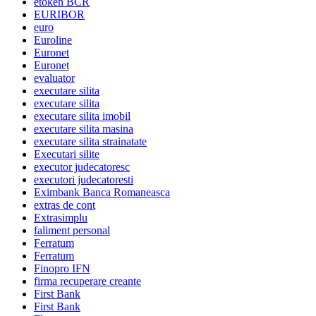
etoken BCR
EURIBOR
euro
Euroline
Euronet
Euronet
evaluator
executare silita
executare silita
executare silita imobil
executare silita masina
executare silita strainatate
Executari silite
executor judecatoresc
executori judecatoresti
Eximbank Banca Romaneasca
extras de cont
Extrasimplu
faliment personal
Ferratum
Ferratum
Finopro IFN
firma recuperare creante
First Bank
First Bank