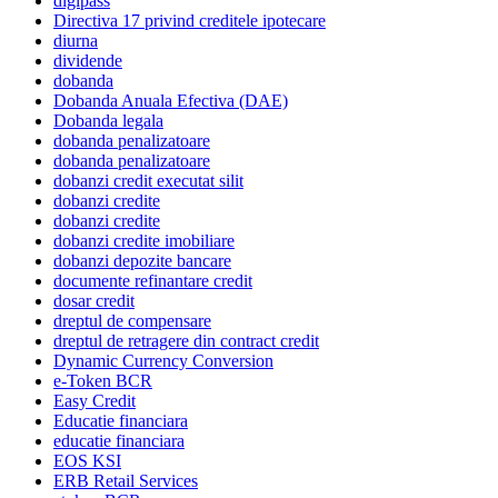
digipass
Directiva 17 privind creditele ipotecare
diurna
dividende
dobanda
Dobanda Anuala Efectiva (DAE)
Dobanda legala
dobanda penalizatoare
dobanda penalizatoare
dobanzi credit executat silit
dobanzi credite
dobanzi credite
dobanzi credite imobiliare
dobanzi depozite bancare
documente refinantare credit
dosar credit
dreptul de compensare
dreptul de retragere din contract credit
Dynamic Currency Conversion
e-Token BCR
Easy Credit
Educatie financiara
educatie financiara
EOS KSI
ERB Retail Services