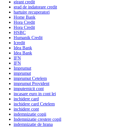
girant credit
grad de indatorare credit
hartuire recuperatori
Home Bank
Hora Credit
Hora Credit
HSBC
Humanik Credit
Icredit
Idea Bank
Idea Bank
IFN
IFN
Imprumut
imprumut
imprumut Cetelem
imprumut Provident
imputernicit cont
incasare euro in cont lei
inchidere card
inchidere card Cetelem
inchidere cont
indemnizatie copii
Indemnizatie crestere copil
indemnizatie de hrana