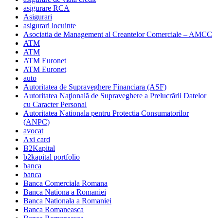
asigurare RCA
Asigurari
asigurari locuinte
Asociatia de Management al Creantelor Comerciale – AMCC
ATM
ATM
ATM Euronet
ATM Euronet
auto
Autoritatea de Supraveghere Financiara (ASF)
Autoritatea Naţională de Supraveghere a Prelucrării Datelor
cu Caracter Personal
Autoritatea Nationala pentru Protectia Consumatorilor
(ANPC)
avocat
Axi card
B2Kapital
b2kapital portfolio
banca
banca
Banca Comerciala Romana
Banca Nationa a Romaniei
Banca Nationala a Romaniei
Banca Romaneasca