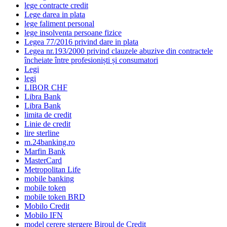
lege contracte credit
Lege darea in plata
lege faliment personal
lege insolventa persoane fizice
Legea 77/2016 privind dare in plata
Legea nr.193/2000 privind clauzele abuzive din contractele
încheiate între profesioniști și consumatori
Legi
legi
LIBOR CHF
Libra Bank
Libra Bank
limita de credit
Linie de credit
lire sterline
m.24banking.ro
Marfin Bank
MasterCard
Metropolitan Life
mobile banking
mobile token
mobile token BRD
Mobilo Credit
Mobilo IFN
model cerere stergere Biroul de Credit