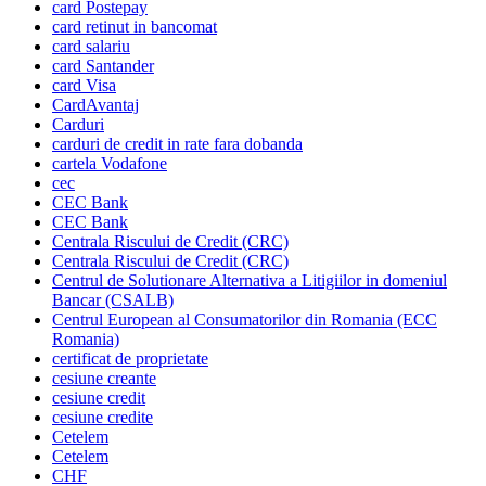
card Postepay
card retinut in bancomat
card salariu
card Santander
card Visa
CardAvantaj
Carduri
carduri de credit in rate fara dobanda
cartela Vodafone
cec
CEC Bank
CEC Bank
Centrala Riscului de Credit (CRC)
Centrala Riscului de Credit (CRC)
Centrul de Solutionare Alternativa a Litigiilor in domeniul
Bancar (CSALB)
Centrul European al Consumatorilor din Romania (ECC
Romania)
certificat de proprietate
cesiune creante
cesiune credit
cesiune credite
Cetelem
Cetelem
CHF