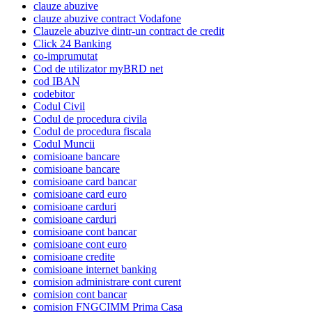
clauze abuzive
clauze abuzive contract Vodafone
Clauzele abuzive dintr-un contract de credit
Click 24 Banking
co-imprumutat
Cod de utilizator myBRD net
cod IBAN
codebitor
Codul Civil
Codul de procedura civila
Codul de procedura fiscala
Codul Muncii
comisioane bancare
comisioane bancare
comisioane card bancar
comisioane card euro
comisioane carduri
comisioane carduri
comisioane cont bancar
comisioane cont euro
comisioane credite
comisioane internet banking
comision administrare cont curent
comision cont bancar
comision FNGCIMM Prima Casa