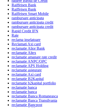
radiere Biroul de Credit
Raiffeisen Bank
Raiffeisen Bank
Raiffeisen Smart Mobile
rambursare anticipata
rambursare anticipata credit
rambursare anticipata credit
Rapid Credit IFN
Rate
reclama inselatoare
Reclamati Axi card
reclamatie Alior Bank
reclamatie Altex
reclamatie amanare rate credit
reclamatie ANPC/OPC
reclamatie APS Holding
reclamatie asigurare
reclamatie Axi card
reclamatie B2Kapital
reclamatie b2kapital portfolio
reclamatie banca
reclamatie banca
reclamatie Banca Romaneasca
reclamatie Banca Transilvania
reclamatie Bancpost