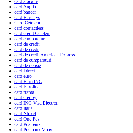
card alocatie
card Anglia
card bancar
card Barclays
Card Cetelem
card contactless
card credit Cetelem
card cumparaturi
card de credit
card de credit
card de credit American Express
card de cumparaturi
card de pensie
card Direct
card euro
card Euro ING
card Euroline
card franta
card George
card ING Visa Electron
card Italia
card Nickel
card One Pay
card Postbank
card Postbank Vpay