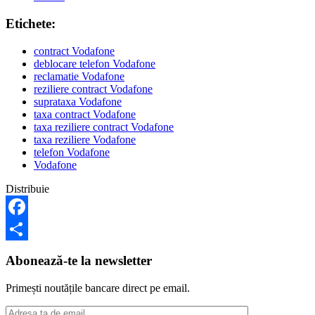
Etichete:
contract Vodafone
deblocare telefon Vodafone
reclamatie Vodafone
reziliere contract Vodafone
suprataxa Vodafone
taxa contract Vodafone
taxa reziliere contract Vodafone
taxa reziliere Vodafone
telefon Vodafone
Vodafone
Distribuie
Facebook
Share
Abonează-te la newsletter
Primești noutățile bancare direct pe email.