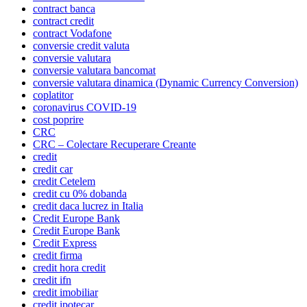
contract banca
contract credit
contract Vodafone
conversie credit valuta
conversie valutara
conversie valutara bancomat
conversie valutara dinamica (Dynamic Currency Conversion)
coplatitor
coronavirus COVID-19
cost poprire
CRC
CRC – Colectare Recuperare Creante
credit
credit car
credit Cetelem
credit cu 0% dobanda
credit daca lucrez in Italia
Credit Europe Bank
Credit Europe Bank
Credit Express
credit firma
credit hora credit
credit ifn
credit imobiliar
credit ipotecar