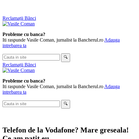
Skip
Reclamații Bănci
to
content
Probleme cu banca?
Iti raspunde Vasile Coman, jurnalist la Bancherul.ro
Adauga
intrebarea ta
Cauta
🔍
in
Reclamații Bănci
site
Probleme cu banca?
Iti raspunde Vasile Coman, jurnalist la Bancherul.ro
Adauga
intrebarea ta
Cauta
🔍
in
site
Telefon de la Vodafone? Mare greseala!
Ce am patit eu…