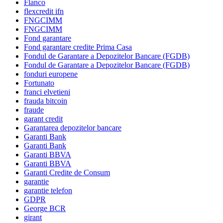
Flanco
flexcredit ifn
FNGCIMM
FNGCIMM
Fond garantare
Fond garantare credite Prima Casa
Fondul de Garantare a Depozitelor Bancare (FGDB)
Fondul de Garantare a Depozitelor Bancare (FGDB)
fonduri europene
Fortunato
franci elvetieni
frauda bitcoin
fraude
garant credit
Garantarea depozitelor bancare
Garanti Bank
Garanti Bank
Garanti BBVA
Garanti BBVA
Garanti Credite de Consum
garantie
garantie telefon
GDPR
George BCR
girant