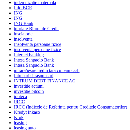
indemnizatie maternala
Info BCR
ING
ING
ING Bank
inrolare Biroul de Credit
inselatorie
insolventa
Insolventa persoane fizice
insolventa persoane fizice
Internet banking
Intesa Sanpaolo Bank
Intesa Sanpaolo Bank
intrare/iesire in/din tara cu bani cash
Intrebari si raspunsuri
INTRUM DEBT FINANCE AG
investitie actiuni
investitie bitcoin
ipoteca
IRCC
IRCC (Indicele de Referinta pentru Creditele Consumatorilor)
Kredyt Inkaso
Kruk
leasing
leasing auto