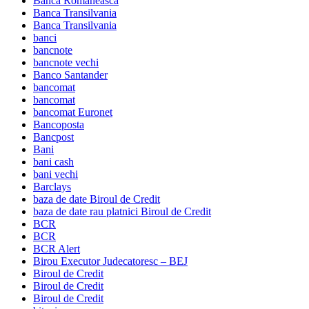
Banca Romaneasca
Banca Transilvania
Banca Transilvania
banci
bancnote
bancnote vechi
Banco Santander
bancomat
bancomat
bancomat Euronet
Bancoposta
Bancpost
Bani
bani cash
bani vechi
Barclays
baza de date Biroul de Credit
baza de date rau platnici Biroul de Credit
BCR
BCR
BCR Alert
Birou Executor Judecatoresc – BEJ
Biroul de Credit
Biroul de Credit
Biroul de Credit