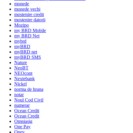
monede
monede vechi
mostenire credit
mostenire datorii
Mozipo
my BRD Mobile
my BRD Net
mybrd
myBRD
myBRD net
myBRD SMS
Nature
NeoBT
NEOcont
Nextebank
Nickel
norma de hrana
notar
Noul Cod Civil
numerar
Ocean Credit
Ocean Credit
Omniasig
One Pay
Oney