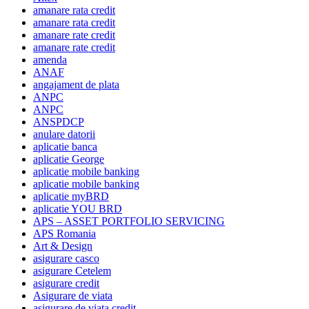
amanare rata credit
amanare rata credit
amanare rate credit
amanare rate credit
amenda
ANAF
angajament de plata
ANPC
ANPC
ANSPDCP
anulare datorii
aplicatie banca
aplicatie George
aplicatie mobile banking
aplicatie mobile banking
aplicatie myBRD
aplicatie YOU BRD
APS – ASSET PORTFOLIO SERVICING
APS Romania
Art & Design
asigurare casco
asigurare Cetelem
asigurare credit
Asigurare de viata
asigurare de viata credit