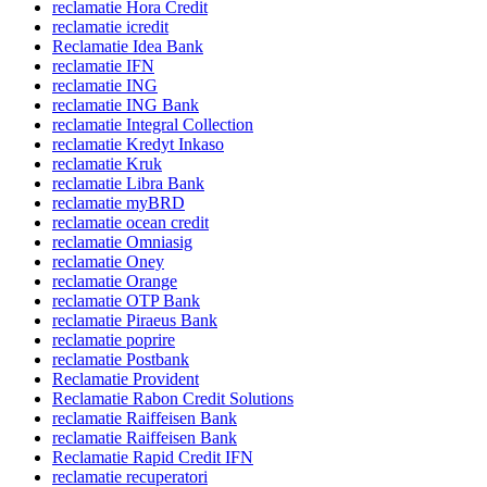
reclamatie Hora Credit
reclamatie icredit
Reclamatie Idea Bank
reclamatie IFN
reclamatie ING
reclamatie ING Bank
reclamatie Integral Collection
reclamatie Kredyt Inkaso
reclamatie Kruk
reclamatie Libra Bank
reclamatie myBRD
reclamatie ocean credit
reclamatie Omniasig
reclamatie Oney
reclamatie Orange
reclamatie OTP Bank
reclamatie Piraeus Bank
reclamatie poprire
reclamatie Postbank
Reclamatie Provident
Reclamatie Rabon Credit Solutions
reclamatie Raiffeisen Bank
reclamatie Raiffeisen Bank
Reclamatie Rapid Credit IFN
reclamatie recuperatori