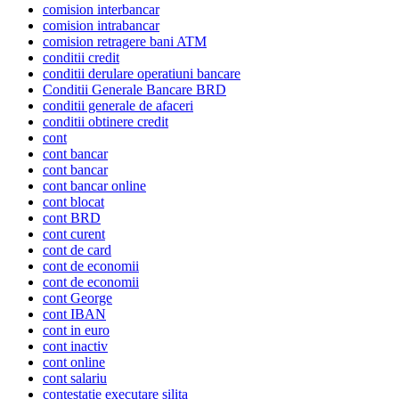
comision interbancar
comision intrabancar
comision retragere bani ATM
conditii credit
conditii derulare operatiuni bancare
Conditii Generale Bancare BRD
conditii generale de afaceri
conditii obtinere credit
cont
cont bancar
cont bancar
cont bancar online
cont blocat
cont BRD
cont curent
cont de card
cont de economii
cont de economii
cont George
cont IBAN
cont in euro
cont inactiv
cont online
cont salariu
contestatie executare silita