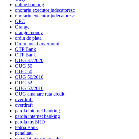
online banking
onorariu executor judecatoresc
onorariu executor judecatoresc
OPC
Orange
orange money
ordin de plata
Ordonanta Guvernului
OTP Bank
OTP Bank
OUG 37/2020
OUG 50
OUG 50
OUG 50/2010
OUG 52
OUG 52/2016
OUG amanare rata credit
overdraft
overdraft
parola internet banking
parola internet banking
parola myBRD
Patria Bank
penalitati
penalitati executare silita