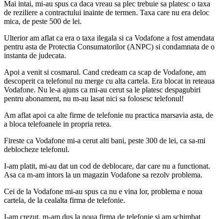
Mai intai, mi-au spus ca daca vreau sa plec trebuie sa platesc o taxa
de reziliere a contractului inainte de termen. Taxa care nu era deloc
mica, de peste 500 de lei.
Ulterior am aflat ca era o taxa ilegala si ca Vodafone a fost amendata
pentru asta de Protectia Consumatorilor (ANPC) si condamnata de o
instanta de judecata.
Apoi a venit si cosmarul. Cand credeam ca scap de Vodafone, am
descoperit ca telefonul nu merge cu alta cartela. Era blocat in reteaua
Vodafone. Nu le-a ajuns ca mi-au cerut sa le platesc despagubiri
pentru abonament, nu m-au lasat nici sa folosesc telefonul!
Am aflat apoi ca alte firme de telefonie nu practica marsavia asta, de
a bloca telefoanele in propria retea.
Fireste ca Vodafone mi-a cerut alti bani, peste 300 de lei, ca sa-mi
deblocheze telefonul.
I-am platit, mi-au dat un cod de deblocare, dar care nu a functionat.
Asa ca m-am intors la un magazin Vodafone sa rezolv problema.
Cei de la Vodafone mi-au spus ca nu e vina lor, problema e noua
cartela, de la cealalta firma de telefonie.
I-am crezut, m-am dus la noua firma de telefonie si am schimbat