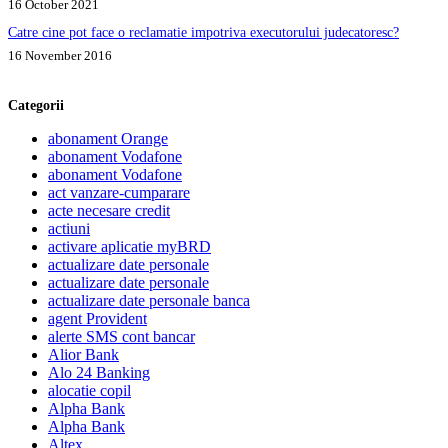
16 October 2021
Catre cine pot face o reclamatie impotriva executorului judecatoresc?
16 November 2016
Categorii
abonament Orange
abonament Vodafone
abonament Vodafone
act vanzare-cumparare
acte necesare credit
actiuni
activare aplicatie myBRD
actualizare date personale
actualizare date personale
actualizare date personale banca
agent Provident
alerte SMS cont bancar
Alior Bank
Alo 24 Banking
alocatie copil
Alpha Bank
Alpha Bank
Altex