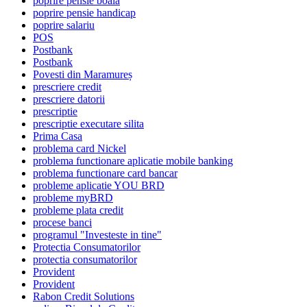
poprire pensie boala
poprire pensie handicap
poprire salariu
POS
Postbank
Postbank
Povesti din Maramureș
prescriere credit
prescriere datorii
prescriptie
prescriptie executare silita
Prima Casa
problema card Nickel
problema functionare aplicatie mobile banking
problema functionare card bancar
probleme aplicatie YOU BRD
probleme myBRD
probleme plata credit
procese banci
programul "Investeste in tine"
Protectia Consumatorilor
protectia consumatorilor
Provident
Provident
Rabon Credit Solutions