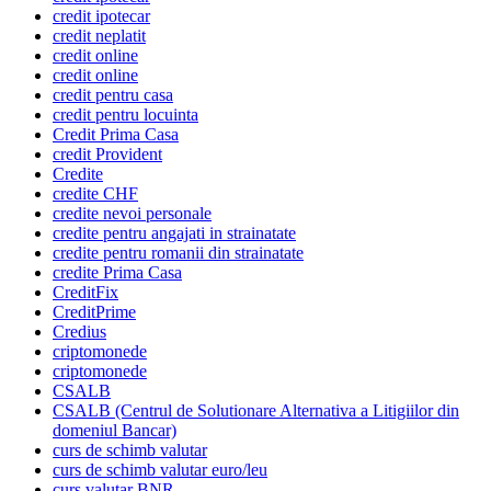
credit ipotecar
credit neplatit
credit online
credit online
credit pentru casa
credit pentru locuinta
Credit Prima Casa
credit Provident
Credite
credite CHF
credite nevoi personale
credite pentru angajati in strainatate
credite pentru romanii din strainatate
credite Prima Casa
CreditFix
CreditPrime
Credius
criptomonede
criptomonede
CSALB
CSALB (Centrul de Solutionare Alternativa a Litigiilor din
domeniul Bancar)
curs de schimb valutar
curs de schimb valutar euro/leu
curs valutar BNR