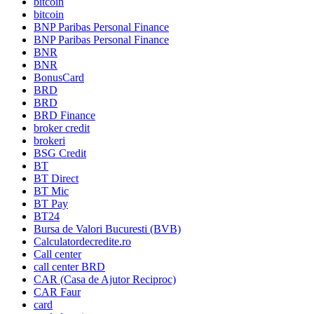
bitcoin
bitcoin
BNP Paribas Personal Finance
BNP Paribas Personal Finance
BNR
BNR
BonusCard
BRD
BRD
BRD Finance
broker credit
brokeri
BSG Credit
BT
BT Direct
BT Mic
BT Pay
BT24
Bursa de Valori Bucuresti (BVB)
Calculatordecredite.ro
Call center
call center BRD
CAR (Casa de Ajutor Reciproc)
CAR Faur
card