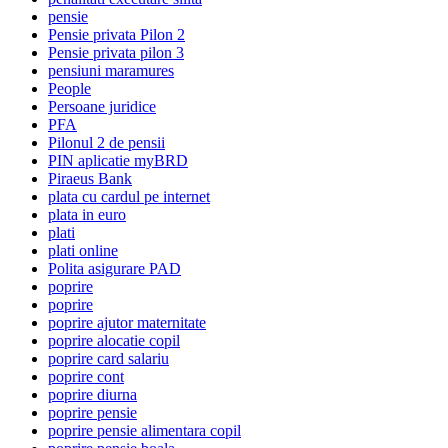
pensie
Pensie privata Pilon 2
Pensie privata pilon 3
pensiuni maramures
People
Persoane juridice
PFA
Pilonul 2 de pensii
PIN aplicatie myBRD
Piraeus Bank
plata cu cardul pe internet
plata in euro
plati
plati online
Polita asigurare PAD
poprire
poprire
poprire ajutor maternitate
poprire alocatie copil
poprire card salariu
poprire cont
poprire diurna
poprire pensie
poprire pensie alimentara copil