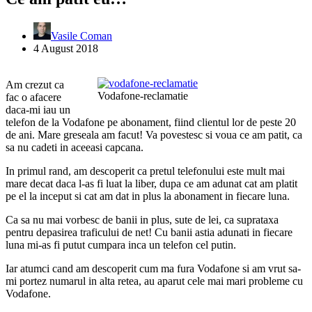
Vasile Coman
4 August 2018
Am crezut ca
Vodafone-reclamatie
fac o afacere
daca-mi iau un
telefon de la Vodafone pe abonament, fiind clientul lor de peste 20
de ani. Mare greseala am facut! Va povestesc si voua ce am patit, ca
sa nu cadeti in aceeasi capcana.
In primul rand, am descoperit ca pretul telefonului este mult mai
mare decat daca l-as fi luat la liber, dupa ce am adunat cat am platit
pe el la inceput si cat am dat in plus la abonament in fiecare luna.
Ca sa nu mai vorbesc de banii in plus, sute de lei, ca suprataxa
pentru depasirea traficului de net! Cu banii astia adunati in fiecare
luna mi-as fi putut cumpara inca un telefon cel putin.
Iar atumci cand am descoperit cum ma fura Vodafone si am vrut sa-
mi portez numarul in alta retea, au aparut cele mai mari probleme cu
Vodafone.