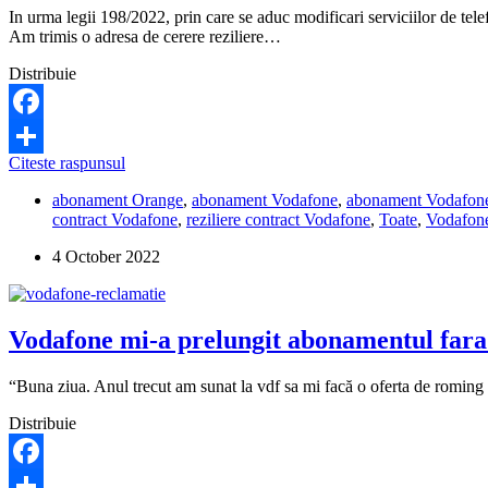
pot
In urma legii 198/2022, prin care se aduc modificari serviciilor de tele
sa
Am trimis o adresa de cerere reziliere…
fac?
Distribuie
Facebook
Pot
Citeste raspunsul
Share
sa
abonament Orange
,
abonament Vodafone
,
abonament Vodafon
reziliez
contract Vodafone
,
reziliere contract Vodafone
,
Toate
,
Vodafon
contractul
Vodafone,
4 October 2022
fara
alte
taxe,
penalitati
Vodafone mi-a prelungit abonamentul fara 
sau
despagubiri?
“Buna ziua. Anul trecut am sunat la vdf sa mi facă o oferta de roming 
Distribuie
Facebook