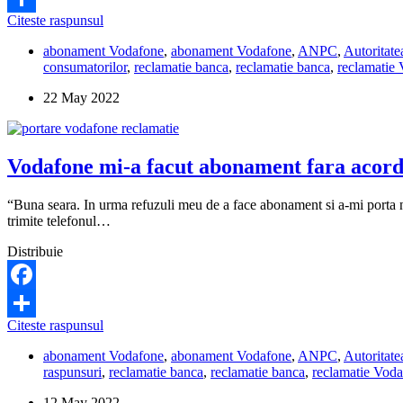
Vodafone
Citeste raspunsul
Share
mi-
abonament Vodafone
,
abonament Vodafone
,
ANPC
,
Autoritat
a
consumatorilor
,
reclamatie banca
,
reclamatie banca
,
reclamatie
prelungit
abonamentul
22 May 2022
fara
sa
ma
anunte
Vodafone mi-a facut abonament fara acordu
si
nu-
mi
“Buna seara. In urma refuzuli meu de a face abonament si a-mi porta nu
raspunde
trimite telefonul…
la
telefon.
Distribuie
Unde
pot
depune
Facebook
o
Vodafone
Citeste raspunsul
reclamatie?
Share
mi-
abonament Vodafone
,
abonament Vodafone
,
ANPC
,
Autoritat
a
raspunsuri
,
reclamatie banca
,
reclamatie banca
,
reclamatie Vod
facut
abonament
12 May 2022