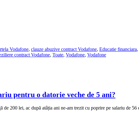
rtela Vodafone
,
clauze abuzive contract Vodafone
,
Educatie financiara
eziliere contract Vodafone
,
Toate
,
Vodafone
,
Vodafone
ariu pentru o datorie veche de 5 ani?
ă de 200 lei, ac după atâția ani ne-am trezit cu poprire pe salariu de 