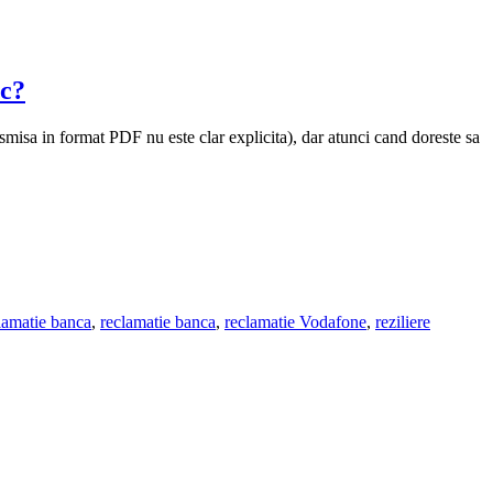
ac?
ansmisa in format PDF nu este clar explicita), dar atunci cand doreste sa
lamatie banca
,
reclamatie banca
,
reclamatie Vodafone
,
reziliere