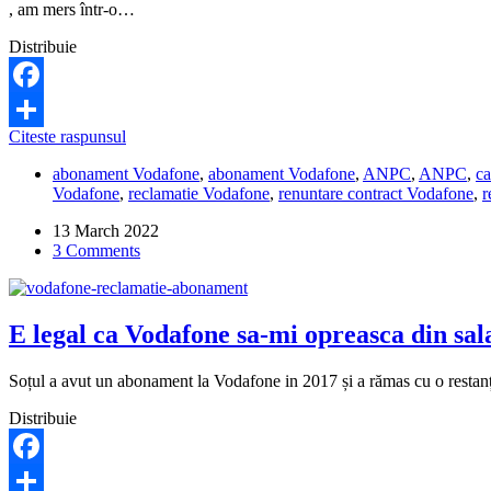
numere
, am mers într-o…
de
telefon!
Distribuie
Cum
pot
face
Facebook
reclamatie
Vodafone
Citeste raspunsul
Share
mi-
abonament Vodafone
,
abonament Vodafone
,
ANPC
,
ANPC
,
ca
a
Vodafone
,
reclamatie Vodafone
,
renuntare contract Vodafone
,
r
facut
un
13 March 2022
abonament
3 Comments
fara
sa
stiu.
Ce
E legal ca Vodafone sa-mi opreasca din sal
pot
sa
fac?
Soțul a avut un abonament la Vodafone in 2017 și a rămas cu o restanț
Distribuie
Facebook