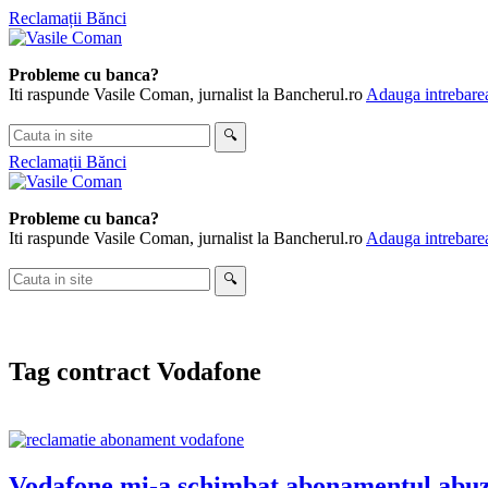
Skip
Reclamații Bănci
to
content
Probleme cu banca?
Iti raspunde Vasile Coman, jurnalist la Bancherul.ro
Adauga intrebarea
Cauta
🔍
in
Reclamații Bănci
site
Probleme cu banca?
Iti raspunde Vasile Coman, jurnalist la Bancherul.ro
Adauga intrebarea
Cauta
🔍
in
site
Tag
contract Vodafone
Vodafone mi-a schimbat abonamentul abuzi