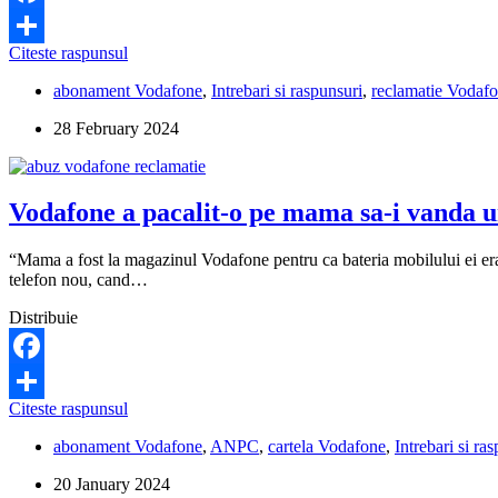
Facebook
Vodafone
Citeste raspunsul
Share
mi-
abonament Vodafone
,
Intrebari si raspunsuri
,
reclamatie Vodaf
a
modificat
28 February 2024
abuziv
abonamentul.
Ce
pot
Vodafone a pacalit-o pe mama sa-i vanda un 
sa
fac?
“Mama a fost la magazinul Vodafone pentru ca bateria mobilului ei era 
telefon nou, cand…
Distribuie
Facebook
Vodafone
Citeste raspunsul
Share
a
abonament Vodafone
,
ANPC
,
cartela Vodafone
,
Intrebari si ra
pacalit-
o
20 January 2024
pe