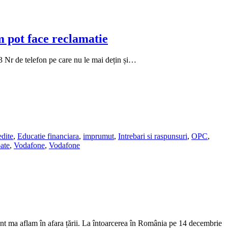
m pot face reclamatie
3 Nr de telefon pe care nu le mai dețin și…
dite
,
Educatie financiara
,
imprumut
,
Intrebari si raspunsuri
,
OPC
,
ate
,
Vodafone
,
Vodafone
ent ma aflam în afara țării. La întoarcerea în România pe 14 decembrie