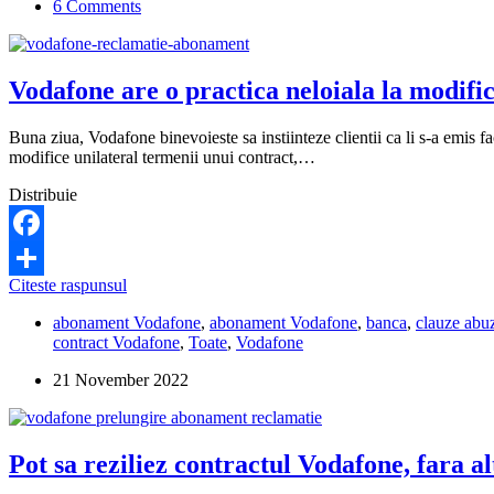
6 Comments
mama
sa-
i
vanda
Vodafone are o practica neloiala la modific
un
telefon,
iar
Buna ziua, Vodafone binevoieste sa instiinteze clientii ca li s-a emis f
acum
modifice unilateral termenii unui contract,…
nu
vrea
Distribuie
sa-
l
ia
Facebook
inapoi.
Vodafone
Citeste raspunsul
Ce
Share
are
pot
abonament Vodafone
,
abonament Vodafone
,
banca
,
clauze abu
o
sa
contract Vodafone
,
Toate
,
Vodafone
practica
fac?
neloiala
21 November 2022
la
modificarea
unilaterala
a
Pot sa reziliez contractul Vodafone, fara al
contractului.
Ce