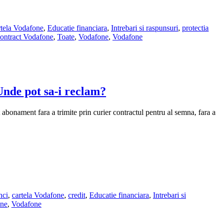
rtela Vodafone
,
Educatie financiara
,
Intrebari si raspunsuri
,
protectia
 contract Vodafone
,
Toate
,
Vodafone
,
Vodafone
Unde pot sa-i reclam?
abonament fara a trimite prin curier contractul pentru al semna, fara a
nci
,
cartela Vodafone
,
credit
,
Educatie financiara
,
Intrebari si
ne
,
Vodafone