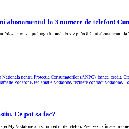
ani abonamentul la 3 numere de telefon! Cu
 folosite .mi s a prelungit în mod abuziv pt încă 2 ani abonamentul la 
ea Nationala pentru Protectia Consumatorilor (ANPC)
,
banca
,
credit
,
Cre
clamatie Vodafone
,
reclamatie Vodafone
,
reziliere contract Vodafone
,
To
tiu. Ce pot sa fac?
plicația My Vodafone am schimbat nr de telefon. Precizez ca în acel mom