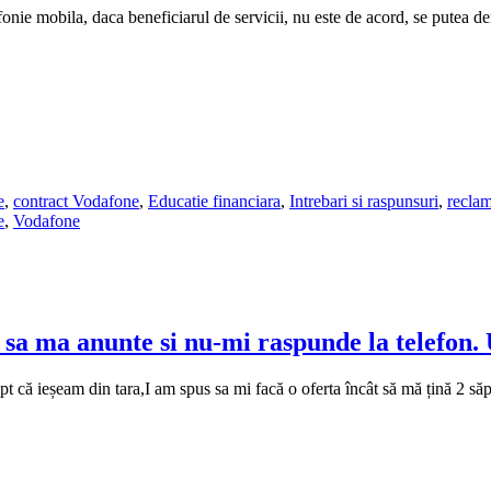
fonie mobila, daca beneficiarul de servicii, nu este de acord, se putea den
e
,
contract Vodafone
,
Educatie financiara
,
Intrebari si raspunsuri
,
recla
e
,
Vodafone
sa ma anunte si nu-mi raspunde la telefon.
pt că ieșeam din tara,I am spus sa mi facă o oferta încât să mă țină 2 să