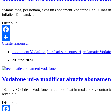
“Mama mea, pensionara, avea un abonament Vodafone Red 9. Insa in lu
inflatiei. Dar cand…
Distribuie
Facebook
Vodafone
Citeste raspunsul
Share
mi-
abonament Vodafone
,
Intrebari si raspunsuri
,
reclamatie Vodaf
a
schimbat
20 June 2024
abonamentul
abuziv,
fara
acordul
Vodafone mi-a modificat abuziv abonamentu
meu.
Ce
pot
“Salut 🙂 Cei de la Vodafone mi-au modificat in mod abuziv contractul
sa
revenit la…
fac?
Distribuie