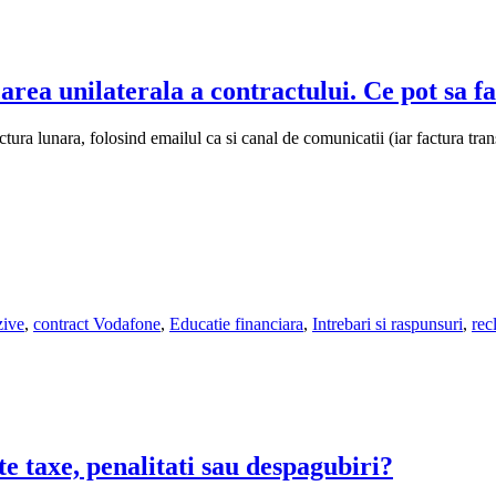
area unilaterala a contractului. Ce pot sa f
actura lunara, folosind emailul ca si canal de comunicatii (iar factura tr
zive
,
contract Vodafone
,
Educatie financiara
,
Intrebari si raspunsuri
,
rec
te taxe, penalitati sau despagubiri?