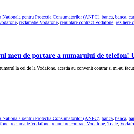
ea Nationala pentru Protectia Consumatorilor (ANPC)
,
banca
,
banca
,
ca
 Vodafone
,
reclamatie Vodafone
,
renuntare contract Vodafone
,
reziliere
l meu de portare a numarului de telefon! 
marul la cei de la Vodafone, acestia au convenit contrar si mi-au facut 
ea Nationala pentru Protectia Consumatorilor (ANPC)
,
banca
,
banca
,
ba
afone
,
reclamatie Vodafone
,
renuntare contract Vodafone
,
Toate
,
Vodafo