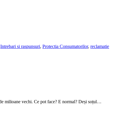
,
Intrebari si raspunsuri
,
Protectia Consumatorilor
,
reclamatie
56 de milioane vechi. Ce pot face? E normal? Deși soțul…