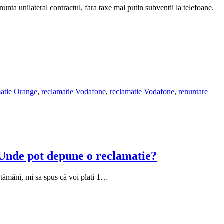
unta unilateral contractul, fara taxe mai putin subventii la telefoane.
matie Orange
,
reclamatie Vodafone
,
reclamatie Vodafone
,
renuntare
 Unde pot depune o reclamatie?
ptămâni, mi sa spus că voi plati 1…