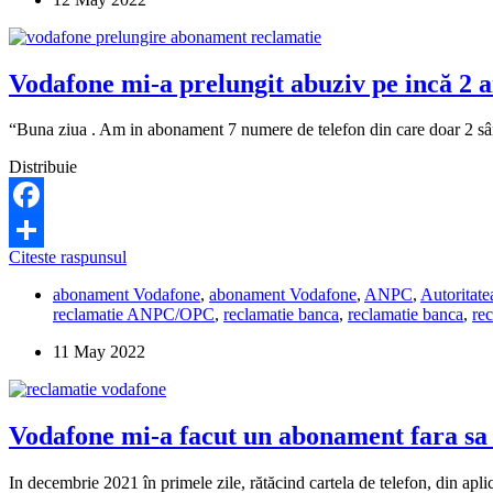
fara
acordul
meu
de
Vodafone mi-a prelungit abuziv pe incă 2 
portare
a
numarului
“Buna ziua . Am in abonament 7 numere de telefon din care doar 2 sânt
de
telefon!
Distribuie
Unde
pot
sa-
Facebook
i
Vodafone
Citeste raspunsul
reclam?
Share
mi-
abonament Vodafone
,
abonament Vodafone
,
ANPC
,
Autoritat
a
reclamatie ANPC/OPC
,
reclamatie banca
,
reclamatie banca
,
re
prelungit
abuziv
11 May 2022
pe
incă
2
ani
Vodafone mi-a facut un abonament fara sa s
abonamentul
la
3
In decembrie 2021 în primele zile, rătăcind cartela de telefon, din a