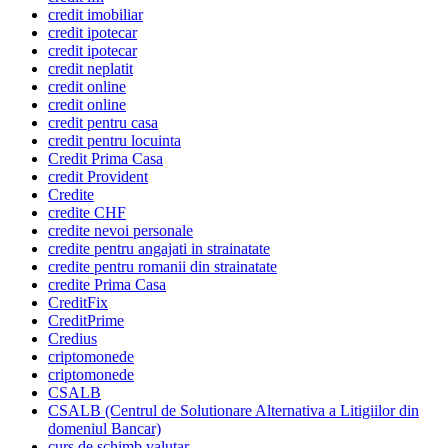
credit imobiliar
credit ipotecar
credit ipotecar
credit neplatit
credit online
credit online
credit pentru casa
credit pentru locuinta
Credit Prima Casa
credit Provident
Credite
credite CHF
credite nevoi personale
credite pentru angajati in strainatate
credite pentru romanii din strainatate
credite Prima Casa
CreditFix
CreditPrime
Credius
criptomonede
criptomonede
CSALB
CSALB (Centrul de Solutionare Alternativa a Litigiilor din
domeniul Bancar)
curs de schimb valutar