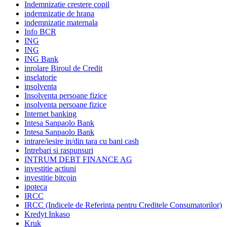
Indemnizatie crestere copil
indemnizatie de hrana
indemnizatie maternala
Info BCR
ING
ING
ING Bank
inrolare Biroul de Credit
inselatorie
insolventa
Insolventa persoane fizice
insolventa persoane fizice
Internet banking
Intesa Sanpaolo Bank
Intesa Sanpaolo Bank
intrare/iesire in/din tara cu bani cash
Intrebari si raspunsuri
INTRUM DEBT FINANCE AG
investitie actiuni
investitie bitcoin
ipoteca
IRCC
IRCC (Indicele de Referinta pentru Creditele Consumatorilor)
Kredyt Inkaso
Kruk