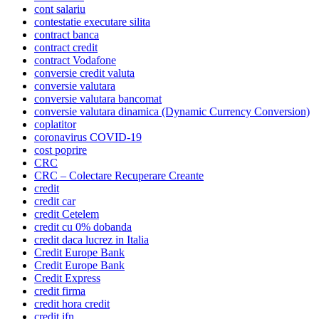
cont salariu
contestatie executare silita
contract banca
contract credit
contract Vodafone
conversie credit valuta
conversie valutara
conversie valutara bancomat
conversie valutara dinamica (Dynamic Currency Conversion)
coplatitor
coronavirus COVID-19
cost poprire
CRC
CRC – Colectare Recuperare Creante
credit
credit car
credit Cetelem
credit cu 0% dobanda
credit daca lucrez in Italia
Credit Europe Bank
Credit Europe Bank
Credit Express
credit firma
credit hora credit
credit ifn