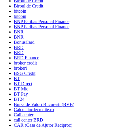
Biroul de Credit
Biroul de Credit
bitcoin
bitcoin
BNP Paribas Personal Finance
BNP Paribas Personal Finance
BNR
BNR
BonusCard
BRD
BRD
BRD Finance
broker credit
brokeri
BSG Credit
BT
BT Direct
BT Mic
BT Pay
BT24
Bursa de Valori Bucuresti (BVB)
Calculatordecredite.ro
Call center
call center BRD
CAR (Casa de Ajutor Reciproc)