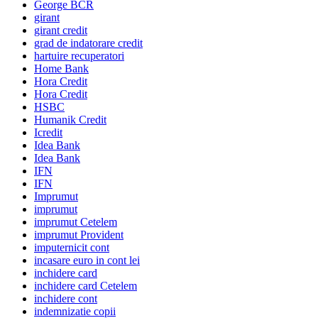
George BCR
girant
girant credit
grad de indatorare credit
hartuire recuperatori
Home Bank
Hora Credit
Hora Credit
HSBC
Humanik Credit
Icredit
Idea Bank
Idea Bank
IFN
IFN
Imprumut
imprumut
imprumut Cetelem
imprumut Provident
imputernicit cont
incasare euro in cont lei
inchidere card
inchidere card Cetelem
inchidere cont
indemnizatie copii