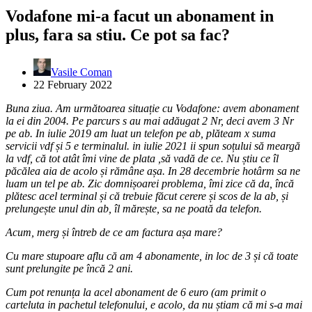
Vodafone mi-a facut un abonament in
plus, fara sa stiu. Ce pot sa fac?
Vasile Coman
22 February 2022
Buna ziua. Am următoarea situație cu Vodafone: avem abonament
la ei din 2004. Pe parcurs s au mai adăugat 2 Nr, deci avem 3 Nr
pe ab. In iulie 2019 am luat un telefon pe ab, plăteam x suma
servicii vdf și 5 e terminalul. in iulie 2021 ii spun soțului să meargă
la vdf, că tot atât îmi vine de plata ,să vadă de ce. Nu știu ce îl
păcălea aia de acolo și rămâne așa. In 28 decembrie hotârm sa ne
luam un tel pe ab. Zic domnișoarei problema, îmi zice că da, încă
plătesc acel terminal și că trebuie făcut cerere și scos de la ab, și
prelungește unul din ab, îl mărește, sa ne poată da telefon.
Acum, merg și întreb de ce am factura așa mare?
Cu mare stupoare aflu că am 4 abonamente, in loc de 3 și că toate
sunt prelungite pe încă 2 ani.
Cum pot renunța la acel abonament de 6 euro (am primit o
carteluta in pachetul telefonului, e acolo, da nu știam că mi s-a mai