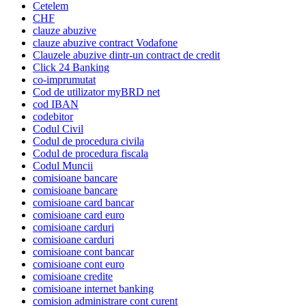
Cetelem
CHF
clauze abuzive
clauze abuzive contract Vodafone
Clauzele abuzive dintr-un contract de credit
Click 24 Banking
co-imprumutat
Cod de utilizator myBRD net
cod IBAN
codebitor
Codul Civil
Codul de procedura civila
Codul de procedura fiscala
Codul Muncii
comisioane bancare
comisioane bancare
comisioane card bancar
comisioane card euro
comisioane carduri
comisioane carduri
comisioane cont bancar
comisioane cont euro
comisioane credite
comisioane internet banking
comision administrare cont curent