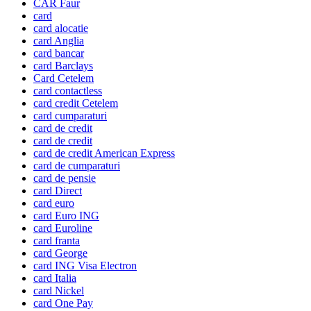
CAR Faur
card
card alocatie
card Anglia
card bancar
card Barclays
Card Cetelem
card contactless
card credit Cetelem
card cumparaturi
card de credit
card de credit
card de credit American Express
card de cumparaturi
card de pensie
card Direct
card euro
card Euro ING
card Euroline
card franta
card George
card ING Visa Electron
card Italia
card Nickel
card One Pay