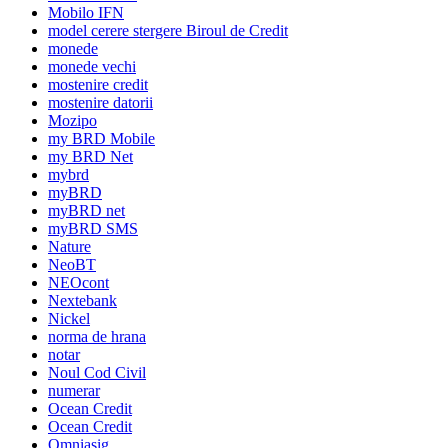
Mobilo IFN
model cerere stergere Biroul de Credit
monede
monede vechi
mostenire credit
mostenire datorii
Mozipo
my BRD Mobile
my BRD Net
mybrd
myBRD
myBRD net
myBRD SMS
Nature
NeoBT
NEOcont
Nextebank
Nickel
norma de hrana
notar
Noul Cod Civil
numerar
Ocean Credit
Ocean Credit
Omniasig