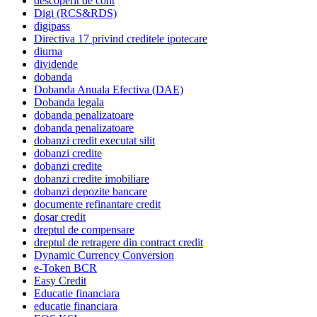
descoperit de cont
Digi (RCS&RDS)
digipass
Directiva 17 privind creditele ipotecare
diurna
dividende
dobanda
Dobanda Anuala Efectiva (DAE)
Dobanda legala
dobanda penalizatoare
dobanda penalizatoare
dobanzi credit executat silit
dobanzi credite
dobanzi credite
dobanzi credite imobiliare
dobanzi depozite bancare
documente refinantare credit
dosar credit
dreptul de compensare
dreptul de retragere din contract credit
Dynamic Currency Conversion
e-Token BCR
Easy Credit
Educatie financiara
educatie financiara