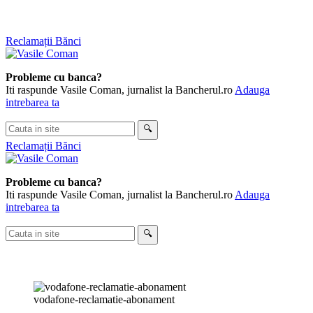
Skip
Reclamații Bănci
to
content
Probleme cu banca?
Iti raspunde Vasile Coman, jurnalist la Bancherul.ro
Adauga
intrebarea ta
Cauta
🔍
in
Reclamații Bănci
site
Probleme cu banca?
Iti raspunde Vasile Coman, jurnalist la Bancherul.ro
Adauga
intrebarea ta
Cauta
🔍
in
site
vodafone-reclamatie-abonament