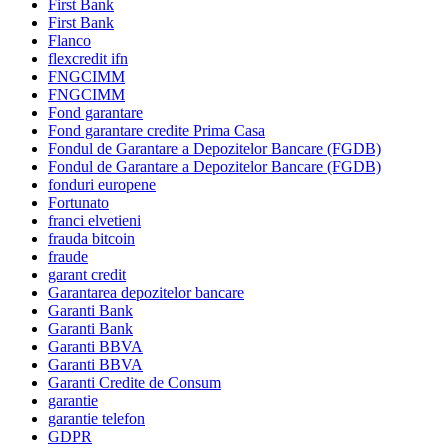
First Bank
First Bank
Flanco
flexcredit ifn
FNGCIMM
FNGCIMM
Fond garantare
Fond garantare credite Prima Casa
Fondul de Garantare a Depozitelor Bancare (FGDB)
Fondul de Garantare a Depozitelor Bancare (FGDB)
fonduri europene
Fortunato
franci elvetieni
frauda bitcoin
fraude
garant credit
Garantarea depozitelor bancare
Garanti Bank
Garanti Bank
Garanti BBVA
Garanti BBVA
Garanti Credite de Consum
garantie
garantie telefon
GDPR