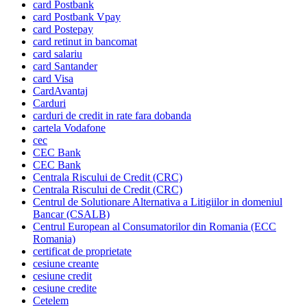
card Postbank
card Postbank Vpay
card Postepay
card retinut in bancomat
card salariu
card Santander
card Visa
CardAvantaj
Carduri
carduri de credit in rate fara dobanda
cartela Vodafone
cec
CEC Bank
CEC Bank
Centrala Riscului de Credit (CRC)
Centrala Riscului de Credit (CRC)
Centrul de Solutionare Alternativa a Litigiilor in domeniul
Bancar (CSALB)
Centrul European al Consumatorilor din Romania (ECC
Romania)
certificat de proprietate
cesiune creante
cesiune credit
cesiune credite
Cetelem