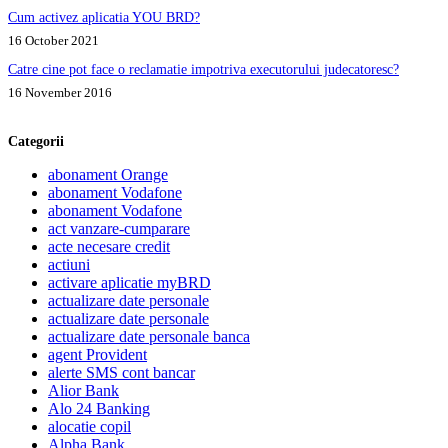
Cum activez aplicatia YOU BRD?
16 October 2021
Catre cine pot face o reclamatie impotriva executorului judecatoresc?
16 November 2016
Categorii
abonament Orange
abonament Vodafone
abonament Vodafone
act vanzare-cumparare
acte necesare credit
actiuni
activare aplicatie myBRD
actualizare date personale
actualizare date personale
actualizare date personale banca
agent Provident
alerte SMS cont bancar
Alior Bank
Alo 24 Banking
alocatie copil
Alpha Bank