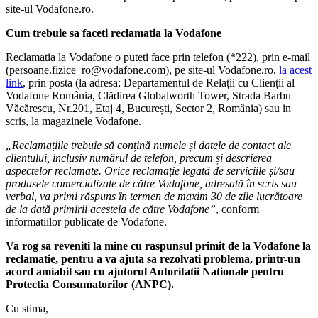
site-ul Vodafone.ro.
Cum trebuie sa faceti reclamatia la Vodafone
Reclamatia la Vodafone o puteti face prin telefon (*222), prin e-mail
(persoane.fizice_ro@vodafone.com), pe site-ul Vodafone.ro,
la acest
link
, prin posta (la adresa: Departamentul de Relații cu Clienții al
Vodafone România, Clădirea Globalworth Tower, Strada Barbu
Văcărescu, Nr.201, Etaj 4, București, Sector 2, România) sau in
scris, la magazinele Vodafone.
„Reclamațiile trebuie să conțină numele și datele de contact ale
clientului, inclusiv numărul de telefon, precum și descrierea
aspectelor reclamate. Orice reclamație legată de serviciile și/sau
produsele comercializate de către Vodafone, adresată în scris sau
verbal, va primi răspuns în termen de maxim 30 de zile lucrătoare
de la dată primirii acesteia de către Vodafone”
, conform
informatiilor publicate de Vodafone.
Va rog sa reveniti la mine cu raspunsul primit de la Vodafone la
reclamatie, pentru a va ajuta sa rezolvati problema, printr-un
acord amiabil sau cu ajutorul Autoritatii Nationale pentru
Protectia Consumatorilor (ANPC).
Cu stima,