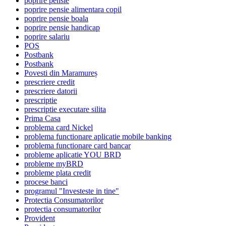
poprire pensie
poprire pensie alimentara copil
poprire pensie boala
poprire pensie handicap
poprire salariu
POS
Postbank
Postbank
Povesti din Maramureș
prescriere credit
prescriere datorii
prescriptie
prescriptie executare silita
Prima Casa
problema card Nickel
problema functionare aplicatie mobile banking
problema functionare card bancar
probleme aplicatie YOU BRD
probleme myBRD
probleme plata credit
procese banci
programul "Investeste in tine"
Protectia Consumatorilor
protectia consumatorilor
Provident