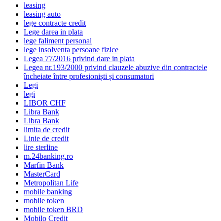
leasing
leasing auto
lege contracte credit
Lege darea in plata
lege faliment personal
lege insolventa persoane fizice
Legea 77/2016 privind dare in plata
Legea nr.193/2000 privind clauzele abuzive din contractele
încheiate între profesioniști și consumatori
Legi
legi
LIBOR CHF
Libra Bank
Libra Bank
limita de credit
Linie de credit
lire sterline
m.24banking.ro
Marfin Bank
MasterCard
Metropolitan Life
mobile banking
mobile token
mobile token BRD
Mobilo Credit