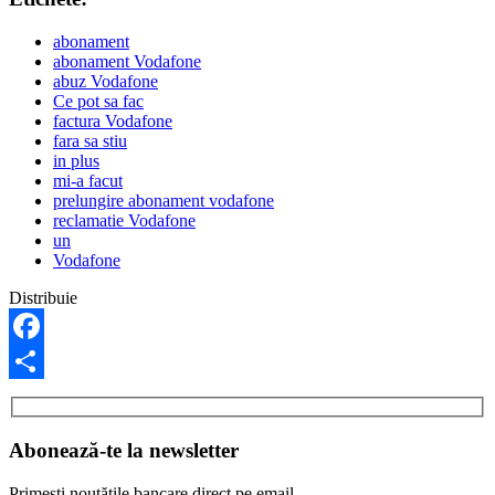
abonament
abonament Vodafone
abuz Vodafone
Ce pot sa fac
factura Vodafone
fara sa stiu
in plus
mi-a facut
prelungire abonament vodafone
reclamatie Vodafone
un
Vodafone
Distribuie
Facebook
Share
Abonează-te la newsletter
Primești noutățile bancare direct pe email.