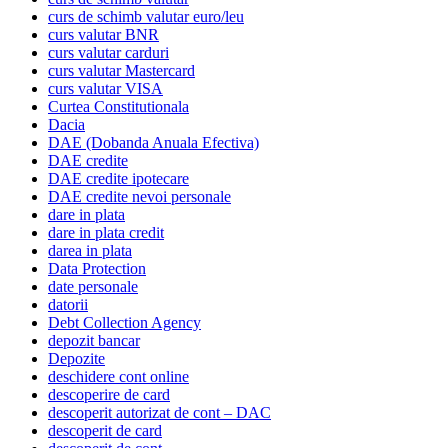
curs de schimb valutar euro/leu
curs valutar BNR
curs valutar carduri
curs valutar Mastercard
curs valutar VISA
Curtea Constitutionala
Dacia
DAE (Dobanda Anuala Efectiva)
DAE credite
DAE credite ipotecare
DAE credite nevoi personale
dare in plata
dare in plata credit
darea in plata
Data Protection
date personale
datorii
Debt Collection Agency
depozit bancar
Depozite
deschidere cont online
descoperire de card
descoperit autorizat de cont – DAC
descoperit de card