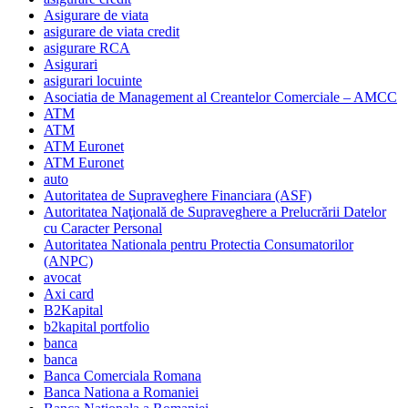
Asigurare de viata
asigurare de viata credit
asigurare RCA
Asigurari
asigurari locuinte
Asociatia de Management al Creantelor Comerciale – AMCC
ATM
ATM
ATM Euronet
ATM Euronet
auto
Autoritatea de Supraveghere Financiara (ASF)
Autoritatea Naţională de Supraveghere a Prelucrării Datelor
cu Caracter Personal
Autoritatea Nationala pentru Protectia Consumatorilor
(ANPC)
avocat
Axi card
B2Kapital
b2kapital portfolio
banca
banca
Banca Comerciala Romana
Banca Nationa a Romaniei