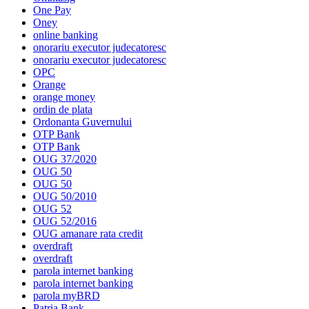
One Pay
Oney
online banking
onorariu executor judecatoresc
onorariu executor judecatoresc
OPC
Orange
orange money
ordin de plata
Ordonanta Guvernului
OTP Bank
OTP Bank
OUG 37/2020
OUG 50
OUG 50
OUG 50/2010
OUG 52
OUG 52/2016
OUG amanare rata credit
overdraft
overdraft
parola internet banking
parola internet banking
parola myBRD
Patria Bank