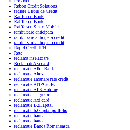
Provident
Rabon Credit Solutions
radiere Biroul de Credit
Raiffeisen Bank
Raiffeisen Bank
Raiffeisen Smart Mobile
rambursare anticipata
rambursare anticipata credit
rambursare anticipata credit
Rapid Credit IFN
Rate
reclama inselatoare
Reclamati Axi card
reclamatie Alior Bank
reclamatie Altex
reclamatie amanare rate credit
reclamatie ANPC/OPC
reclamatie APS Holding
reclamatie asigurare
reclamatie Axi card
reclamatie B2Kapital
reclamatie b2kapital portfolio
reclamatie banca
reclamatie banca
reclamatie Banca Romaneasca