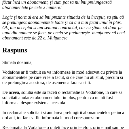
făcut încă un abonament, și cum pot sa nu îmi prelungească
abonamentele pe cele 2 numere?
Logic și normal era să îmi prezinte situația de la început, sa știu că
se prelungesc abonamentele toate și că a a mai făcut unul în plus.
Ok, am acceptat și am semnat contractul, car eu știam că doar pe
unul din numere se face, pe acela se prelungește .menționez că acel
abonament este de 22 e. Mulțumesc
Raspuns
Stimata doamna,
Vodafone ar fi trebuit sa va informeze in mod adecvat cu privire la
abonamentele pe care vi le-a facut, si de care nu ati stiut, precum si
de prelungirea acestora, de asemenea fara sa stiti.
De aceea, solutia este sa faceti o reclamatie la Vodafone, in care sa
solicitati anularea abonamentului in plus, pentru ca nu ati fost
informata despre existenta acestuia.
In reclamatie solicitati si anularea prelungirii abonamentelor pe inca
doi ani, tot fara sa fiti informata in mod corespunzator.
Reclamatia la Vodafone o puteti face prin telefon, prin email sau pe