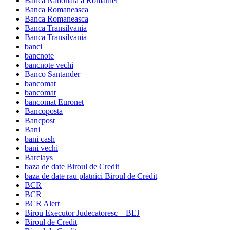
Banca Nationala a Romaniei
Banca Romaneasca
Banca Romaneasca
Banca Transilvania
Banca Transilvania
banci
bancnote
bancnote vechi
Banco Santander
bancomat
bancomat
bancomat Euronet
Bancoposta
Bancpost
Bani
bani cash
bani vechi
Barclays
baza de date Biroul de Credit
baza de date rau platnici Biroul de Credit
BCR
BCR
BCR Alert
Birou Executor Judecatoresc – BEJ
Biroul de Credit