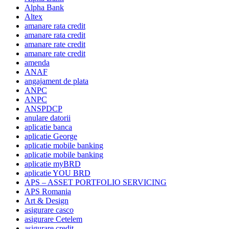
Alpha Bank
Altex
amanare rata credit
amanare rata credit
amanare rate credit
amanare rate credit
amenda
ANAF
angajament de plata
ANPC
ANPC
ANSPDCP
anulare datorii
aplicatie banca
aplicatie George
aplicatie mobile banking
aplicatie mobile banking
aplicatie myBRD
aplicatie YOU BRD
APS – ASSET PORTFOLIO SERVICING
APS Romania
Art & Design
asigurare casco
asigurare Cetelem
asigurare credit