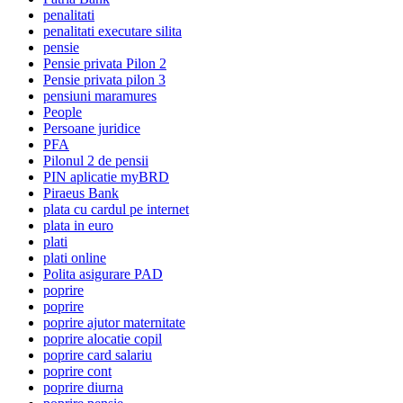
penalitati
penalitati executare silita
pensie
Pensie privata Pilon 2
Pensie privata pilon 3
pensiuni maramures
People
Persoane juridice
PFA
Pilonul 2 de pensii
PIN aplicatie myBRD
Piraeus Bank
plata cu cardul pe internet
plata in euro
plati
plati online
Polita asigurare PAD
poprire
poprire
poprire ajutor maternitate
poprire alocatie copil
poprire card salariu
poprire cont
poprire diurna