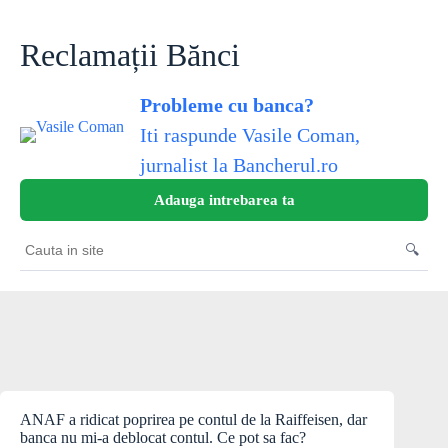
Skip
to
content
Reclamații Bănci
Probleme cu banca?
Iti raspunde Vasile Coman,
jurnalist la Bancherul.ro
Adauga intrebarea ta
🔍
Cauta
in
site
ANAF a ridicat poprirea pe contul de la Raiffeisen, dar
banca nu mi-a deblocat contul. Ce pot sa fac?