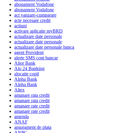
abonament Vodafone
abonament Vodafone
act vanzare-cumparare
acte necesare credit
actiuni
activare aplicatie myBRD
actualizare date personale
actualizare date personale
actualizare date personale banca
agent Provident
alerte SMS cont bancar
Alior Bank
Alo 24 Banking
alocatie copil
Alpha Bank
Alpha Bank
Altex
amanare rata credit
amanare rata credit
amanare rate credit
amanare rate credit
amenda
ANAF
angajament de plata
ANPC