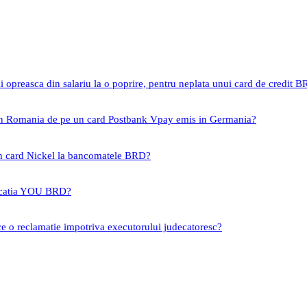
i opreasca din salariu la o poprire, pentru neplata unui card de credit 
 in Romania de pe un card Postbank Vpay emis in Germania?
un card Nickel la bancomatele BRD?
icatia YOU BRD?
ce o reclamatie impotriva executorului judecatoresc?