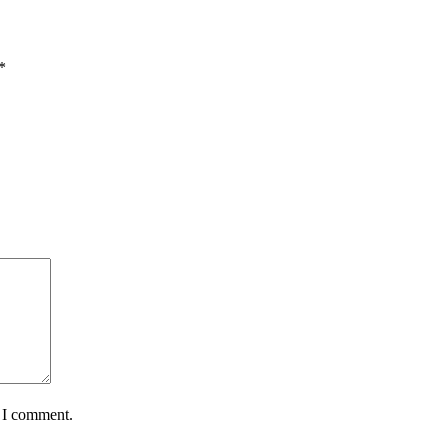
*
e I comment.