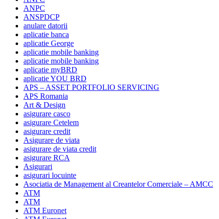
ANPC
ANSPDCP
anulare datorii
aplicatie banca
aplicatie George
aplicatie mobile banking
aplicatie mobile banking
aplicatie myBRD
aplicatie YOU BRD
APS – ASSET PORTFOLIO SERVICING
APS Romania
Art & Design
asigurare casco
asigurare Cetelem
asigurare credit
Asigurare de viata
asigurare de viata credit
asigurare RCA
Asigurari
asigurari locuinte
Asociatia de Management al Creantelor Comerciale – AMCC
ATM
ATM
ATM Euronet