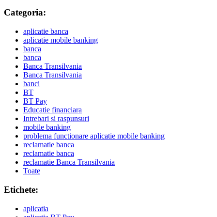
Categoria:
aplicatie banca
aplicatie mobile banking
banca
banca
Banca Transilvania
Banca Transilvania
banci
BT
BT Pay
Educatie financiara
Intrebari si raspunsuri
mobile banking
problema functionare aplicatie mobile banking
reclamatie banca
reclamatie banca
reclamatie Banca Transilvania
Toate
Etichete:
aplicatia