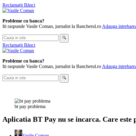
Skip
Reclamații Bănci
to
content
Probleme cu banca?
Iti raspunde Vasile Coman, jurnalist la Bancherul.ro
Adauga intrebarea
Cauta
🔍
in
Reclamații Bănci
site
Probleme cu banca?
Iti raspunde Vasile Coman, jurnalist la Bancherul.ro
Adauga intrebarea
Cauta
🔍
in
site
bt pay problema
Aplicatia BT Pay nu se incarca. Care este
Vasile Coman