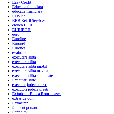
Easy Credit
Educatie financiara
educatie financiara
EOS KSI
ERB Retail Services
etoken BCR
EURIBOR
euro
Euroline
Euronet
Euronet
evaluator
executare silita
executare silita
executare silita imobil
executare silita masina
executare silita strainatate
Executari silite
executor judecatoresc
executori judecatoresti
Eximbank Banca Romaneasca
extras de cont
Extrasimplu
faliment personal
Ferratum