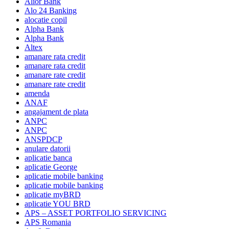
Alior Bank
Alo 24 Banking
alocatie copil
Alpha Bank
Alpha Bank
Altex
amanare rata credit
amanare rata credit
amanare rate credit
amanare rate credit
amenda
ANAF
angajament de plata
ANPC
ANPC
ANSPDCP
anulare datorii
aplicatie banca
aplicatie George
aplicatie mobile banking
aplicatie mobile banking
aplicatie myBRD
aplicatie YOU BRD
APS – ASSET PORTFOLIO SERVICING
APS Romania