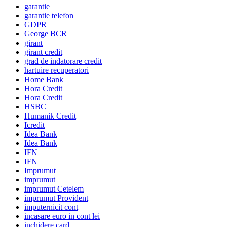
garantie
garantie telefon
GDPR
George BCR
girant
girant credit
grad de indatorare credit
hartuire recuperatori
Home Bank
Hora Credit
Hora Credit
HSBC
Humanik Credit
Icredit
Idea Bank
Idea Bank
IFN
IFN
Imprumut
imprumut
imprumut Cetelem
imprumut Provident
imputernicit cont
incasare euro in cont lei
inchidere card