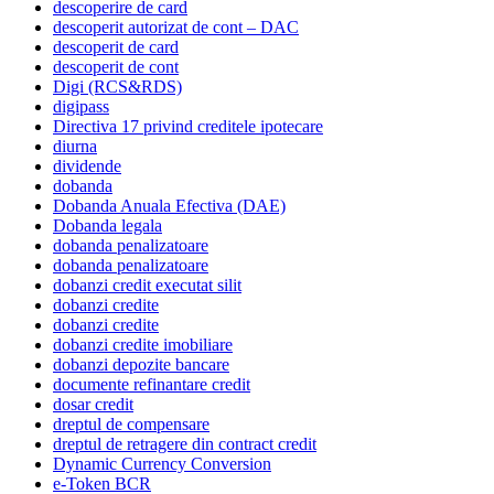
descoperire de card
descoperit autorizat de cont – DAC
descoperit de card
descoperit de cont
Digi (RCS&RDS)
digipass
Directiva 17 privind creditele ipotecare
diurna
dividende
dobanda
Dobanda Anuala Efectiva (DAE)
Dobanda legala
dobanda penalizatoare
dobanda penalizatoare
dobanzi credit executat silit
dobanzi credite
dobanzi credite
dobanzi credite imobiliare
dobanzi depozite bancare
documente refinantare credit
dosar credit
dreptul de compensare
dreptul de retragere din contract credit
Dynamic Currency Conversion
e-Token BCR