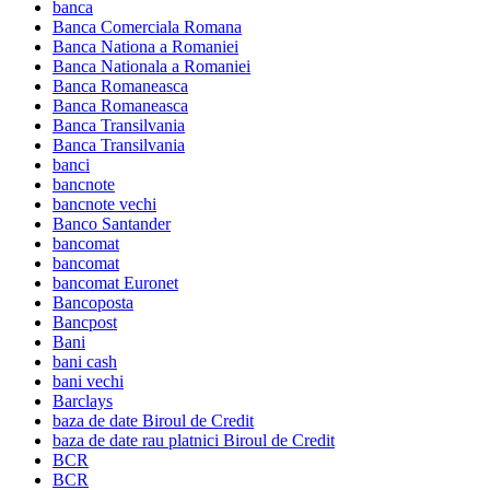
banca
Banca Comerciala Romana
Banca Nationa a Romaniei
Banca Nationala a Romaniei
Banca Romaneasca
Banca Romaneasca
Banca Transilvania
Banca Transilvania
banci
bancnote
bancnote vechi
Banco Santander
bancomat
bancomat
bancomat Euronet
Bancoposta
Bancpost
Bani
bani cash
bani vechi
Barclays
baza de date Biroul de Credit
baza de date rau platnici Biroul de Credit
BCR
BCR