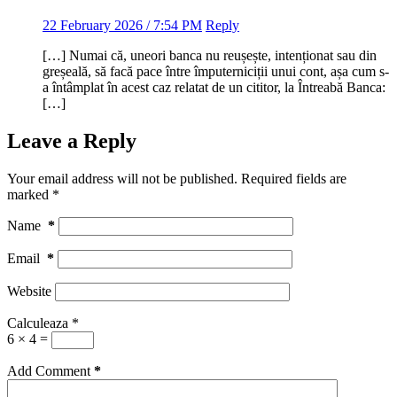
22 February 2026 / 7:54 PM
Reply
[…] Numai că, uneori banca nu reușește, intenționat sau din
greșeală, să facă pace între împuterniciții unui cont, așa cum s-
a întâmplat în acest caz relatat de un cititor, la Întreabă Banca:
[…]
Leave a Reply
Your email address will not be published.
Required fields are
marked
*
Name
*
Email
*
Website
Calculeaza
*
6 × 4 =
Add Comment
*