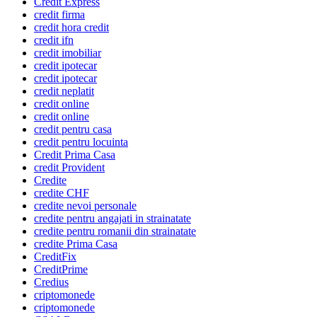
Credit Express
credit firma
credit hora credit
credit ifn
credit imobiliar
credit ipotecar
credit ipotecar
credit neplatit
credit online
credit online
credit pentru casa
credit pentru locuinta
Credit Prima Casa
credit Provident
Credite
credite CHF
credite nevoi personale
credite pentru angajati in strainatate
credite pentru romanii din strainatate
credite Prima Casa
CreditFix
CreditPrime
Credius
criptomonede
criptomonede