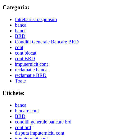
Categoria:
Intrebari si raspunsuri
banca
banci
BRD
Conditii Generale Bancare BRD
cont
cont blocat
cont BRD
imputernicit cont
reclamatie banca
reclamatie BRD
Toate
Etichete:
banca
blocare cont
BRD
conditii generale bancare brd
cont brd
disputa imputerniciti cont
imputernicit cont