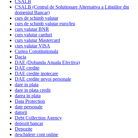
CSALB
CSALB (Centrul de Solutionare Alternativa a Litigiilor din
domeniul Bancar)
curs de schimb valutar
curs de schimb valutar euro/leu
curs valutar BNR
curs valutar carduri
curs valutar Mastercard
curs valutar VISA
Curtea Constitutionala
Dacia
DAE (Dobanda Anuala Efectiva)
DAE credite
DAE credite ipotecare
DAE credite nevoi personale
dare in plata
dare in plata credit
darea in plata
Data Protection
date personale
datorii
Debt Collection Agency
depozit bancar
Depozite
deschidere cont online