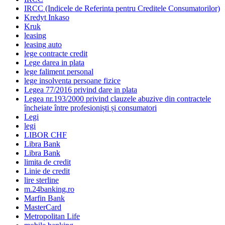
IRCC (Indicele de Referinta pentru Creditele Consumatorilor)
Kredyt Inkaso
Kruk
leasing
leasing auto
lege contracte credit
Lege darea in plata
lege faliment personal
lege insolventa persoane fizice
Legea 77/2016 privind dare in plata
Legea nr.193/2000 privind clauzele abuzive din contractele
încheiate între profesioniști și consumatori
Legi
legi
LIBOR CHF
Libra Bank
Libra Bank
limita de credit
Linie de credit
lire sterline
m.24banking.ro
Marfin Bank
MasterCard
Metropolitan Life