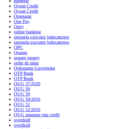
numerar
Ocean Credit
Ocean Credit
Omniasig
One Pay
Oney
online banking
onorariu executor judecatoresc
onorariu executor judecatoresc
OPC
Orange
orange money
ordin de plata
Ordonanta Guvernului
OTP Bank
OTP Bank
OUG 37/2020
OUG 50
OUG 50
OUG 50/2010
OUG 52
OUG 52/2016
OUG amanare rata credit
overdraft
overdraft