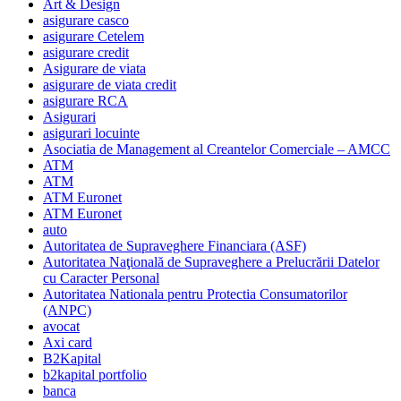
Art & Design
asigurare casco
asigurare Cetelem
asigurare credit
Asigurare de viata
asigurare de viata credit
asigurare RCA
Asigurari
asigurari locuinte
Asociatia de Management al Creantelor Comerciale – AMCC
ATM
ATM
ATM Euronet
ATM Euronet
auto
Autoritatea de Supraveghere Financiara (ASF)
Autoritatea Naţională de Supraveghere a Prelucrării Datelor
cu Caracter Personal
Autoritatea Nationala pentru Protectia Consumatorilor
(ANPC)
avocat
Axi card
B2Kapital
b2kapital portfolio
banca