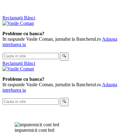
Skip
Reclamații Bănci
to
content
Probleme cu banca?
Iti raspunde Vasile Coman, jurnalist la Bancherul.ro
Adauga
intrebarea ta
Cauta
🔍
in
Reclamații Bănci
site
Probleme cu banca?
Iti raspunde Vasile Coman, jurnalist la Bancherul.ro
Adauga
intrebarea ta
Cauta
🔍
in
site
imputernicit cont brd