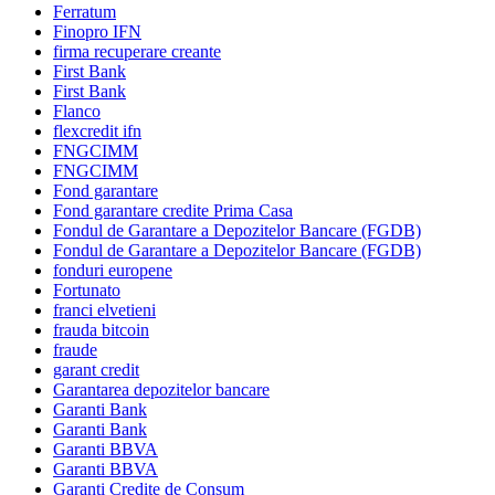
Ferratum
Finopro IFN
firma recuperare creante
First Bank
First Bank
Flanco
flexcredit ifn
FNGCIMM
FNGCIMM
Fond garantare
Fond garantare credite Prima Casa
Fondul de Garantare a Depozitelor Bancare (FGDB)
Fondul de Garantare a Depozitelor Bancare (FGDB)
fonduri europene
Fortunato
franci elvetieni
frauda bitcoin
fraude
garant credit
Garantarea depozitelor bancare
Garanti Bank
Garanti Bank
Garanti BBVA
Garanti BBVA
Garanti Credite de Consum