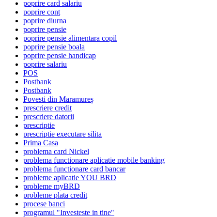
poprire card salariu
poprire cont
poprire diurna
poprire pensie
poprire pensie alimentara copil
poprire pensie boala
poprire pensie handicap
poprire salariu
POS
Postbank
Postbank
Povesti din Maramureș
prescriere credit
prescriere datorii
prescriptie
prescriptie executare silita
Prima Casa
problema card Nickel
problema functionare aplicatie mobile banking
problema functionare card bancar
probleme aplicatie YOU BRD
probleme myBRD
probleme plata credit
procese banci
programul "Investeste in tine"