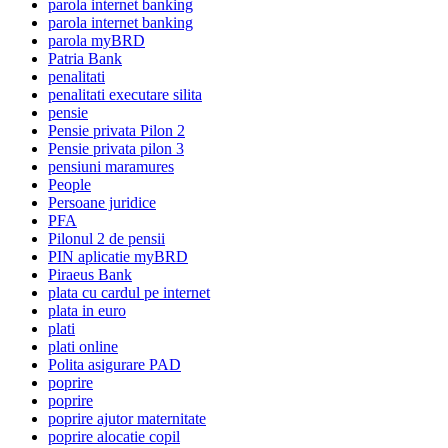
parola internet banking
parola internet banking
parola myBRD
Patria Bank
penalitati
penalitati executare silita
pensie
Pensie privata Pilon 2
Pensie privata pilon 3
pensiuni maramures
People
Persoane juridice
PFA
Pilonul 2 de pensii
PIN aplicatie myBRD
Piraeus Bank
plata cu cardul pe internet
plata in euro
plati
plati online
Polita asigurare PAD
poprire
poprire
poprire ajutor maternitate
poprire alocatie copil