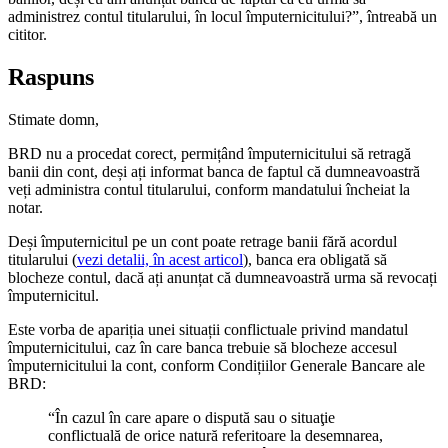
administrez contul titularului, în locul împuternicitului?”, întreabă un
cititor.
Raspuns
Stimate domn,
BRD nu a procedat corect, permițând împuternicitului să retragă
banii din cont, deși ați informat banca de faptul că dumneavoastră
veți administra contul titularului, conform mandatului încheiat la
notar.
Deși împuternicitul pe un cont poate retrage banii fără acordul
titularului (
vezi detalii, în acest articol
), banca era obligată să
blocheze contul, dacă ați anunțat că dumneavoastră urma să revocați
împuternicitul.
Este vorba de apariția unei situații conflictuale privind mandatul
împuternicitului, caz în care banca trebuie să blocheze accesul
împuternicitului la cont, conform Condițiilor Generale Bancare ale
BRD:
“În cazul în care apare o dispută sau o situaţie
conflictuală de orice natură referitoare la desemnarea,