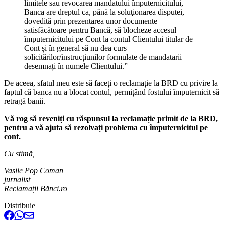
limitele sau revocarea mandatului împuternicitului,
Banca are dreptul ca, până la soluţionarea disputei,
dovedită prin prezentarea unor documente
satisfăcătoare pentru Bancă, să blocheze accesul
împuternicitului pe Cont la contul Clientului titular de
Cont și în general să nu dea curs
solicitărilor/instrucțiunilor formulate de mandatarii
desemnați în numele Clientului.”
De aceea, sfatul meu este să faceți o reclamație la BRD cu privire la
faptul că banca nu a blocat contul, permițând fostului împuternicit să
retragă banii.
Vă rog să reveniți cu răspunsul la reclamație primit de la BRD,
pentru a vă ajuta să rezolvați problema cu împuternicitul pe
cont.
Cu stimă,
Vasile Pop Coman
jurnalist
Reclamații Bănci.ro
Distribuie