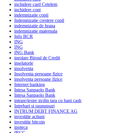
inchidere card Cetelem
inchidere cont
indemnizatie copii
Indemnizatie crestere copil
indemnizatie de hrana
indemnizatie maternala
Info BCR
ING
ING
ING Bank
inrolare Biroul de Credit
inselatorie
insolventa
Insolventa persoane fizice
insolventa persoane fizice
Internet banking
Intesa Sanpaolo Bank
Intesa Sanpaolo Bank
intrare/iesire in/din tara cu bani cash
Intrebari si raspunsuri
INTRUM DEBT FINANCE AG
investitie actiuni
investitie bitcoin
ipoteca
IRCC