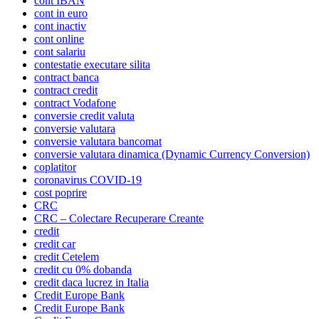
cont IBAN
cont in euro
cont inactiv
cont online
cont salariu
contestatie executare silita
contract banca
contract credit
contract Vodafone
conversie credit valuta
conversie valutara
conversie valutara bancomat
conversie valutara dinamica (Dynamic Currency Conversion)
coplatitor
coronavirus COVID-19
cost poprire
CRC
CRC – Colectare Recuperare Creante
credit
credit car
credit Cetelem
credit cu 0% dobanda
credit daca lucrez in Italia
Credit Europe Bank
Credit Europe Bank