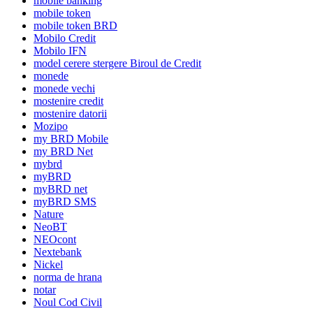
mobile banking
mobile token
mobile token BRD
Mobilo Credit
Mobilo IFN
model cerere stergere Biroul de Credit
monede
monede vechi
mostenire credit
mostenire datorii
Mozipo
my BRD Mobile
my BRD Net
mybrd
myBRD
myBRD net
myBRD SMS
Nature
NeoBT
NEOcont
Nextebank
Nickel
norma de hrana
notar
Noul Cod Civil