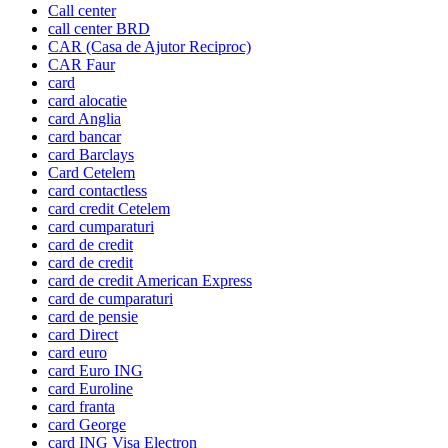
Call center
call center BRD
CAR (Casa de Ajutor Reciproc)
CAR Faur
card
card alocatie
card Anglia
card bancar
card Barclays
Card Cetelem
card contactless
card credit Cetelem
card cumparaturi
card de credit
card de credit
card de credit American Express
card de cumparaturi
card de pensie
card Direct
card euro
card Euro ING
card Euroline
card franta
card George
card ING Visa Electron