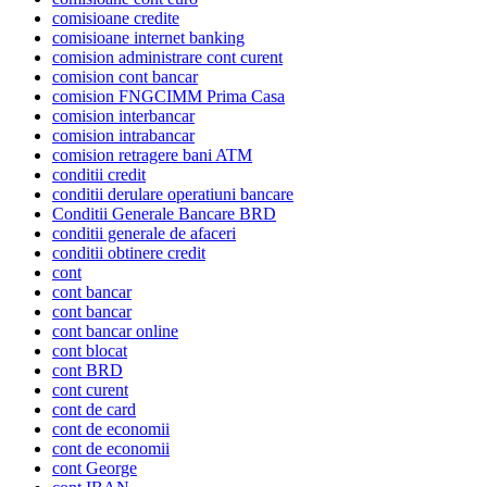
comisioane credite
comisioane internet banking
comision administrare cont curent
comision cont bancar
comision FNGCIMM Prima Casa
comision interbancar
comision intrabancar
comision retragere bani ATM
conditii credit
conditii derulare operatiuni bancare
Conditii Generale Bancare BRD
conditii generale de afaceri
conditii obtinere credit
cont
cont bancar
cont bancar
cont bancar online
cont blocat
cont BRD
cont curent
cont de card
cont de economii
cont de economii
cont George