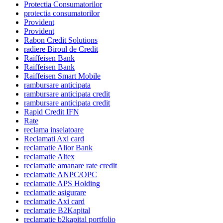
Protectia Consumatorilor
protectia consumatorilor
Provident
Provident
Rabon Credit Solutions
radiere Biroul de Credit
Raiffeisen Bank
Raiffeisen Bank
Raiffeisen Smart Mobile
rambursare anticipata
rambursare anticipata credit
rambursare anticipata credit
Rapid Credit IFN
Rate
reclama inselatoare
Reclamati Axi card
reclamatie Alior Bank
reclamatie Altex
reclamatie amanare rate credit
reclamatie ANPC/OPC
reclamatie APS Holding
reclamatie asigurare
reclamatie Axi card
reclamatie B2Kapital
reclamatie b2kapital portfolio