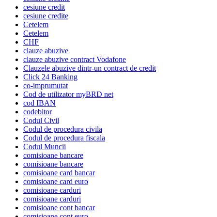
cesiune credit
cesiune credite
Cetelem
Cetelem
CHF
clauze abuzive
clauze abuzive contract Vodafone
Clauzele abuzive dintr-un contract de credit
Click 24 Banking
co-imprumutat
Cod de utilizator myBRD net
cod IBAN
codebitor
Codul Civil
Codul de procedura civila
Codul de procedura fiscala
Codul Muncii
comisioane bancare
comisioane bancare
comisioane card bancar
comisioane card euro
comisioane carduri
comisioane carduri
comisioane cont bancar
comisioane cont euro