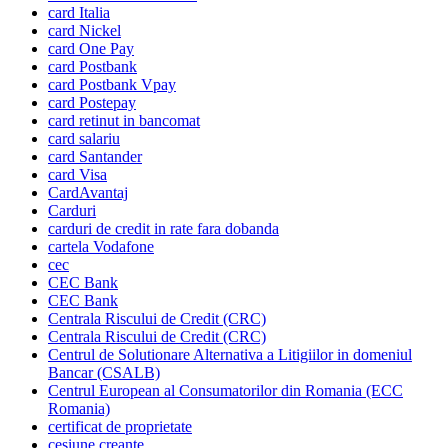
card Italia
card Nickel
card One Pay
card Postbank
card Postbank Vpay
card Postepay
card retinut in bancomat
card salariu
card Santander
card Visa
CardAvantaj
Carduri
carduri de credit in rate fara dobanda
cartela Vodafone
cec
CEC Bank
CEC Bank
Centrala Riscului de Credit (CRC)
Centrala Riscului de Credit (CRC)
Centrul de Solutionare Alternativa a Litigiilor in domeniul
Bancar (CSALB)
Centrul European al Consumatorilor din Romania (ECC
Romania)
certificat de proprietate
cesiune creante