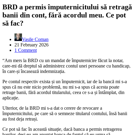
BRD a permis împuternicitului să retragă
banii din cont, fără acordul meu. Ce pot
să fac?
Vasile Coman
21 February 2026
1 Comment
“Am mers la BRD cu un mandat de împuternicire făcut la notar,
care-mi dă dreptul să administrez contul unei persoane cu handicap,
în care-și încasează indemnizația.
Pe contul respectiv exista și un împuternicit, iar de la bancă mi s-a
spus că nu este nicio problemă, nu mi s-a spus că acesta poate
retrage banii, fără acordul titularului, ceea ce s-a și întâmplat, din
aplicație.
Ulterior, de la BRD mi s-a dat o cerere de revocare a
împuternicitului, pe care să o semneze titularul contului, însă banii
au fost deja retrași.
Ce pot să fac în această situație, dacă banca a permis retragerea
banilor, deși eu am anunțat banca de faptul că eu urma să