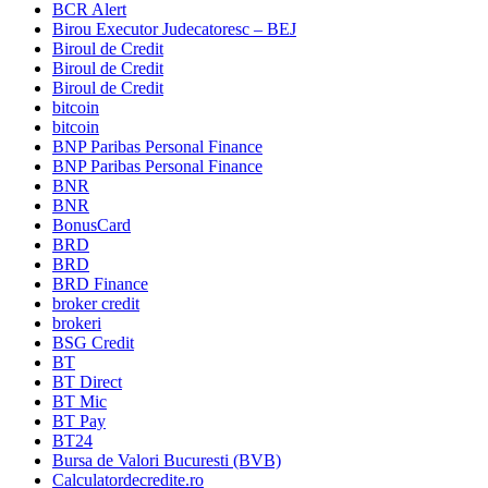
BCR Alert
Birou Executor Judecatoresc – BEJ
Biroul de Credit
Biroul de Credit
Biroul de Credit
bitcoin
bitcoin
BNP Paribas Personal Finance
BNP Paribas Personal Finance
BNR
BNR
BonusCard
BRD
BRD
BRD Finance
broker credit
brokeri
BSG Credit
BT
BT Direct
BT Mic
BT Pay
BT24
Bursa de Valori Bucuresti (BVB)
Calculatordecredite.ro