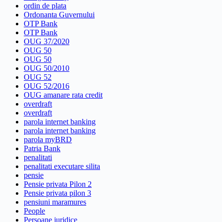
ordin de plata
Ordonanta Guvernului
OTP Bank
OTP Bank
OUG 37/2020
OUG 50
OUG 50
OUG 50/2010
OUG 52
OUG 52/2016
OUG amanare rata credit
overdraft
overdraft
parola internet banking
parola internet banking
parola myBRD
Patria Bank
penalitati
penalitati executare silita
pensie
Pensie privata Pilon 2
Pensie privata pilon 3
pensiuni maramures
People
Persoane juridice