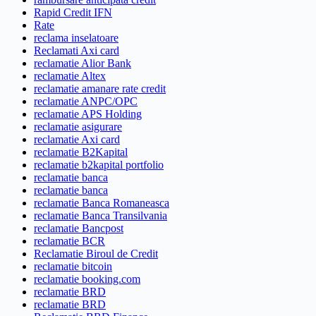
Rapid Credit IFN
Rate
reclama inselatoare
Reclamati Axi card
reclamatie Alior Bank
reclamatie Altex
reclamatie amanare rate credit
reclamatie ANPC/OPC
reclamatie APS Holding
reclamatie asigurare
reclamatie Axi card
reclamatie B2Kapital
reclamatie b2kapital portfolio
reclamatie banca
reclamatie banca
reclamatie Banca Romaneasca
reclamatie Banca Transilvania
reclamatie Bancpost
reclamatie BCR
Reclamatie Biroul de Credit
reclamatie bitcoin
reclamatie booking.com
reclamatie BRD
reclamatie BRD