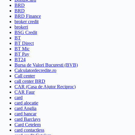
BRD
BRD
BRD Finance
broker credit
brokeri
BSG Credit
BT
BT Direct
BT Mic
BT Pay
BT24
Bursa de Valori Bucuresti (BVB)
Calculatordecredite.ro
Call center
call center BRD
CAR (Casa de Ajutor Reciproc)
CAR Faur
card
card alocatie
card Anglia
card bancar
card Barclays
Card Cetelem
card contactless