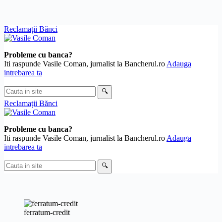
Skip
Reclamații Bănci
to
content
Probleme cu banca?
Iti raspunde Vasile Coman, jurnalist la Bancherul.ro
Adauga
intrebarea ta
Cauta
🔍
in
Reclamații Bănci
site
Probleme cu banca?
Iti raspunde Vasile Coman, jurnalist la Bancherul.ro
Adauga
intrebarea ta
Cauta
🔍
in
site
ferratum-credit