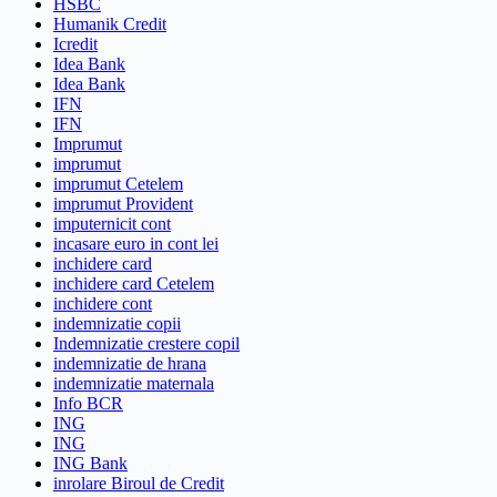
HSBC
Humanik Credit
Icredit
Idea Bank
Idea Bank
IFN
IFN
Imprumut
imprumut
imprumut Cetelem
imprumut Provident
imputernicit cont
incasare euro in cont lei
inchidere card
inchidere card Cetelem
inchidere cont
indemnizatie copii
Indemnizatie crestere copil
indemnizatie de hrana
indemnizatie maternala
Info BCR
ING
ING
ING Bank
inrolare Biroul de Credit