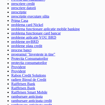
prescriere credit
prescriere datorii
prescriptie
prescriptie executare silita
Prima Casa
problema card Nickel
problema functionare aplicatie mobile banking
problema functionare card bancar
probleme aplicatie YOU BRD
probleme myBRD
probleme plata credit
procese banci
programul "Investeste in tine"
Protectia Consumatorilor
protectia consumatorilor
Provident
Provident
Rabon Credit Solutions
radiere Biroul de Credit
Raiffeisen Bank
Raiffeisen Bank
Raiffeisen Smart Mobile
rambursare anticipata
rambursare anticipata credit
rambursare anticipata credit