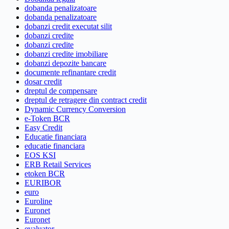
dobanda penalizatoare
dobanda penalizatoare
dobanzi credit executat silit
dobanzi credite
dobanzi credite
dobanzi credite imobiliare
dobanzi depozite bancare
documente refinantare credit
dosar credit
dreptul de compensare
dreptul de retragere din contract credit
Dynamic Currency Conversion
e-Token BCR
Easy Credit
Educatie financiara
educatie financiara
EOS KSI
ERB Retail Services
etoken BCR
EURIBOR
euro
Euroline
Euronet
Euronet
evaluator