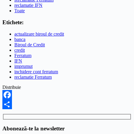
reclamatie IFN
Toate
Etichete:
actualizare biroul de credit
banca
Biroul de Credit
credit
Ferratum
IFN
imprumut
inchidere cont ferratum
reclamatie Ferratum
Distribuie
Facebook
Share
Abonează-te la newsletter