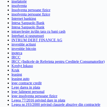
inselatorie
insolventa
Insolventa persoane fizice
insolventa persoane fizice
Internet banking
Intesa Sanpaolo Bank
Intesa Sanpaolo Bank
intrare/iesire in/din tara cu bani cash
Intrebari si raspunsuri
INTRUM DEBT FINANCE AG
investitie actiuni
investitie bitcoin
ipoteca
IRCC
IRCC (Indicele de Referinta pentru Creditele Consumatorilor)
Kredyt Inkaso
Kruk
leasing
leasing auto
lege contracte credit
Lege darea in plata
lege faliment personal
lege insolventa persoane fizice
Legea 77/2016 privind dare in plata
Legea nr.193/2000 privind clauzele abuzive din contractele