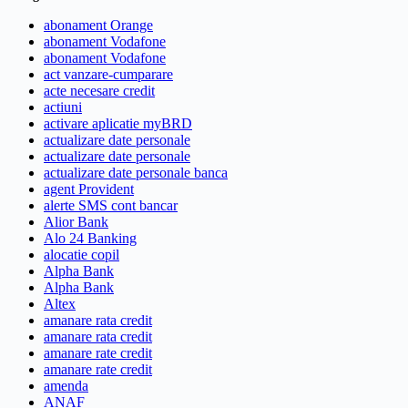
abonament Orange
abonament Vodafone
abonament Vodafone
act vanzare-cumparare
acte necesare credit
actiuni
activare aplicatie myBRD
actualizare date personale
actualizare date personale
actualizare date personale banca
agent Provident
alerte SMS cont bancar
Alior Bank
Alo 24 Banking
alocatie copil
Alpha Bank
Alpha Bank
Altex
amanare rata credit
amanare rata credit
amanare rate credit
amanare rate credit
amenda
ANAF