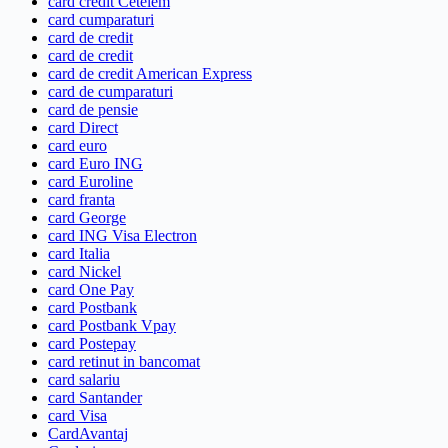
card credit Cetelem
card cumparaturi
card de credit
card de credit
card de credit American Express
card de cumparaturi
card de pensie
card Direct
card euro
card Euro ING
card Euroline
card franta
card George
card ING Visa Electron
card Italia
card Nickel
card One Pay
card Postbank
card Postbank Vpay
card Postepay
card retinut in bancomat
card salariu
card Santander
card Visa
CardAvantaj