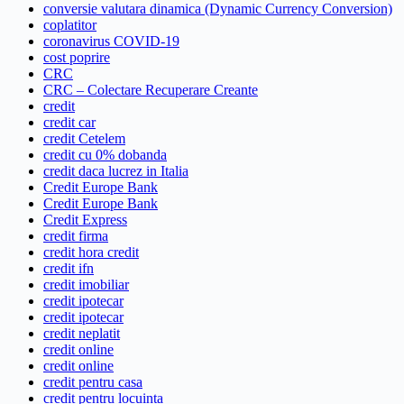
conversie valutara dinamica (Dynamic Currency Conversion)
coplatitor
coronavirus COVID-19
cost poprire
CRC
CRC – Colectare Recuperare Creante
credit
credit car
credit Cetelem
credit cu 0% dobanda
credit daca lucrez in Italia
Credit Europe Bank
Credit Europe Bank
Credit Express
credit firma
credit hora credit
credit ifn
credit imobiliar
credit ipotecar
credit ipotecar
credit neplatit
credit online
credit online
credit pentru casa
credit pentru locuinta