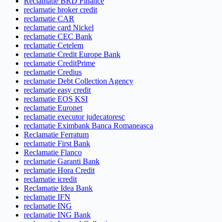
Reclamatie BRD Finance
reclamatie broker credit
reclamatie CAR
reclamatie card Nickel
reclamatie CEC Bank
reclamatie Cetelem
reclamatie Credit Europe Bank
reclamatie CreditPrime
reclamatie Credius
reclamatie Debt Collection Agency
reclamatie easy credit
reclamatie EOS KSI
reclamatie Euronet
reclamatie executor judecatoresc
reclamatie Eximbank Banca Romaneasca
Reclamatie Ferratum
reclamatie First Bank
Reclamatie Flanco
reclamatie Garanti Bank
reclamatie Hora Credit
reclamatie icredit
Reclamatie Idea Bank
reclamatie IFN
reclamatie ING
reclamatie ING Bank