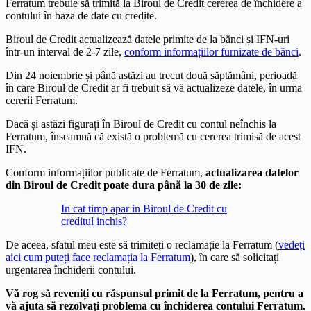
Ferratum trebuie să trimită la Biroul de Credit cererea de închidere a
contului în baza de date cu credite.
Biroul de Credit actualizează datele primite de la bănci și IFN-uri
într-un interval de 2-7 zile,
conform informațiilor furnizate de bănci
.
Din 24 noiembrie și până astăzi au trecut două săptămâni, perioadă
în care Biroul de Credit ar fi trebuit să vă actualizeze datele, în urma
cererii Ferratum.
Dacă și astăzi figurați în Biroul de Credit cu contul neînchis la
Ferratum, înseamnă că există o problemă cu cererea trimisă de acest
IFN.
Conform informațiilor publicate de Ferratum,
actualizarea datelor
din Biroul de Credit poate dura până la 30 de zile:
In cat timp apar in Biroul de Credit cu
creditul inchis?
De aceea, sfatul meu este să trimiteți o reclamație la Ferratum (
vedeți
aici cum puteți face reclamația la Ferratum
), în care să solicitați
urgentarea închiderii contului.
Vă rog să reveniți cu răspunsul primit de la Ferratum, pentru a
vă ajuta să rezolvați problema cu închiderea contului Ferratum.