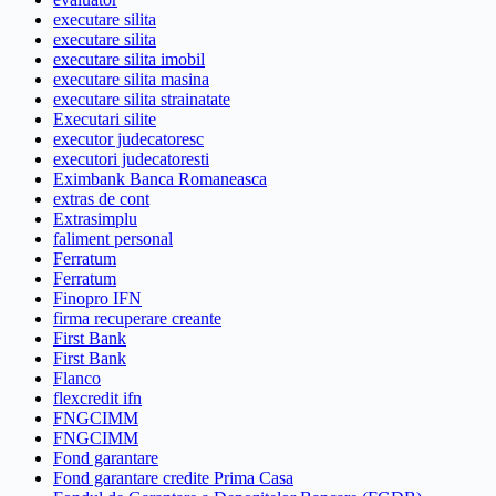
executare silita
executare silita
executare silita imobil
executare silita masina
executare silita strainatate
Executari silite
executor judecatoresc
executori judecatoresti
Eximbank Banca Romaneasca
extras de cont
Extrasimplu
faliment personal
Ferratum
Ferratum
Finopro IFN
firma recuperare creante
First Bank
First Bank
Flanco
flexcredit ifn
FNGCIMM
FNGCIMM
Fond garantare
Fond garantare credite Prima Casa