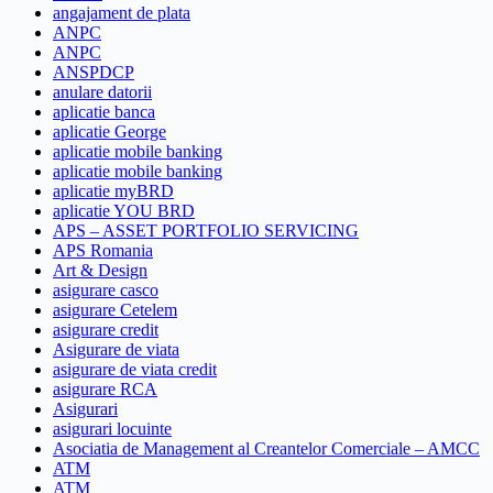
angajament de plata
ANPC
ANPC
ANSPDCP
anulare datorii
aplicatie banca
aplicatie George
aplicatie mobile banking
aplicatie mobile banking
aplicatie myBRD
aplicatie YOU BRD
APS – ASSET PORTFOLIO SERVICING
APS Romania
Art & Design
asigurare casco
asigurare Cetelem
asigurare credit
Asigurare de viata
asigurare de viata credit
asigurare RCA
Asigurari
asigurari locuinte
Asociatia de Management al Creantelor Comerciale – AMCC
ATM
ATM