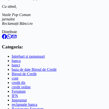
Cu stimă,
Vasile Pop Coman
jurnalist
Reclamații Bănci.ro
Distribuie
Categoria:
Intrebari si raspunsuri
banca
banci
baza de date Biroul de Credit
Biroul de Credit
cont
credit ifn
credit online
Ferratum
IFN
Imprumut
reclamatie banca
Reclamatie Ferratum