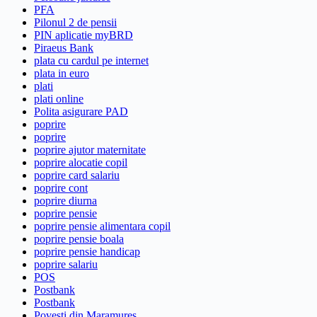
PFA
Pilonul 2 de pensii
PIN aplicatie myBRD
Piraeus Bank
plata cu cardul pe internet
plata in euro
plati
plati online
Polita asigurare PAD
poprire
poprire
poprire ajutor maternitate
poprire alocatie copil
poprire card salariu
poprire cont
poprire diurna
poprire pensie
poprire pensie alimentara copil
poprire pensie boala
poprire pensie handicap
poprire salariu
POS
Postbank
Postbank
Povesti din Maramureș