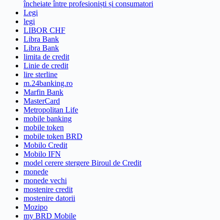
încheiate între profesioniști și consumatori
Legi
legi
LIBOR CHF
Libra Bank
Libra Bank
limita de credit
Linie de credit
lire sterline
m.24banking.ro
Marfin Bank
MasterCard
Metropolitan Life
mobile banking
mobile token
mobile token BRD
Mobilo Credit
Mobilo IFN
model cerere stergere Biroul de Credit
monede
monede vechi
mostenire credit
mostenire datorii
Mozipo
my BRD Mobile