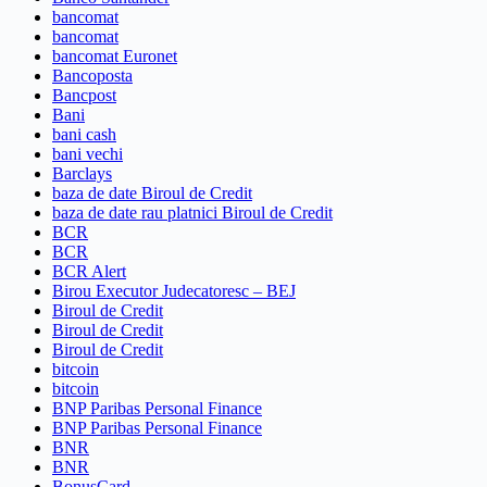
bancomat
bancomat
bancomat Euronet
Bancoposta
Bancpost
Bani
bani cash
bani vechi
Barclays
baza de date Biroul de Credit
baza de date rau platnici Biroul de Credit
BCR
BCR
BCR Alert
Birou Executor Judecatoresc – BEJ
Biroul de Credit
Biroul de Credit
Biroul de Credit
bitcoin
bitcoin
BNP Paribas Personal Finance
BNP Paribas Personal Finance
BNR
BNR
BonusCard