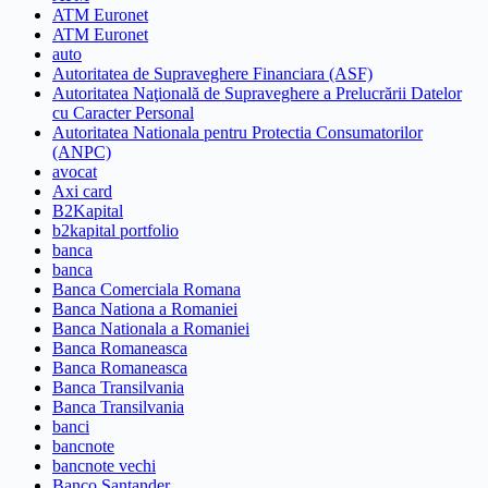
ATM Euronet
ATM Euronet
auto
Autoritatea de Supraveghere Financiara (ASF)
Autoritatea Naţională de Supraveghere a Prelucrării Datelor
cu Caracter Personal
Autoritatea Nationala pentru Protectia Consumatorilor
(ANPC)
avocat
Axi card
B2Kapital
b2kapital portfolio
banca
banca
Banca Comerciala Romana
Banca Nationa a Romaniei
Banca Nationala a Romaniei
Banca Romaneasca
Banca Romaneasca
Banca Transilvania
Banca Transilvania
banci
bancnote
bancnote vechi
Banco Santander