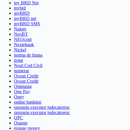
my BRD Net
mybrd
myBRD
myBRD net
myBRD SMS
Nature
NeoBT
NEOcont
Nextebank
Nickel
norma de hrana
notar
Noul Cod Civil
numerar
Ocean Credit
Ocean Credit
Omniasig
One Pay
Oney
online banking
onorariu executor judecatoresc
onorariu executor judecatoresc
OPC
Orange
orange money