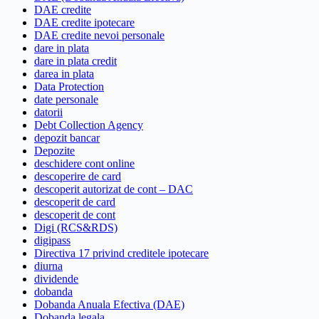
DAE credite
DAE credite ipotecare
DAE credite nevoi personale
dare in plata
dare in plata credit
darea in plata
Data Protection
date personale
datorii
Debt Collection Agency
depozit bancar
Depozite
deschidere cont online
descoperire de card
descoperit autorizat de cont – DAC
descoperit de card
descoperit de cont
Digi (RCS&RDS)
digipass
Directiva 17 privind creditele ipotecare
diurna
dividende
dobanda
Dobanda Anuala Efectiva (DAE)
Dobanda legala