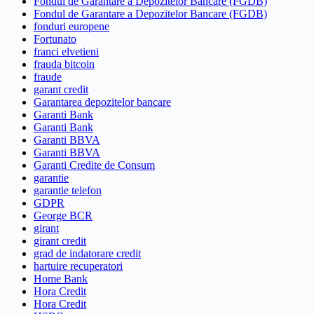
Fondul de Garantare a Depozitelor Bancare (FGDB)
Fondul de Garantare a Depozitelor Bancare (FGDB)
fonduri europene
Fortunato
franci elvetieni
frauda bitcoin
fraude
garant credit
Garantarea depozitelor bancare
Garanti Bank
Garanti Bank
Garanti BBVA
Garanti BBVA
Garanti Credite de Consum
garantie
garantie telefon
GDPR
George BCR
girant
girant credit
grad de indatorare credit
hartuire recuperatori
Home Bank
Hora Credit
Hora Credit