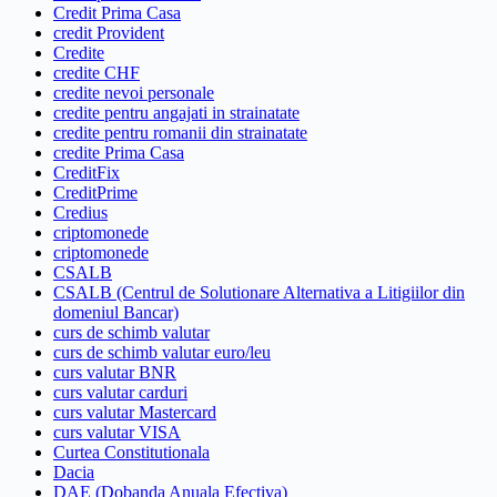
Credit Prima Casa
credit Provident
Credite
credite CHF
credite nevoi personale
credite pentru angajati in strainatate
credite pentru romanii din strainatate
credite Prima Casa
CreditFix
CreditPrime
Credius
criptomonede
criptomonede
CSALB
CSALB (Centrul de Solutionare Alternativa a Litigiilor din
domeniul Bancar)
curs de schimb valutar
curs de schimb valutar euro/leu
curs valutar BNR
curs valutar carduri
curs valutar Mastercard
curs valutar VISA
Curtea Constitutionala
Dacia
DAE (Dobanda Anuala Efectiva)