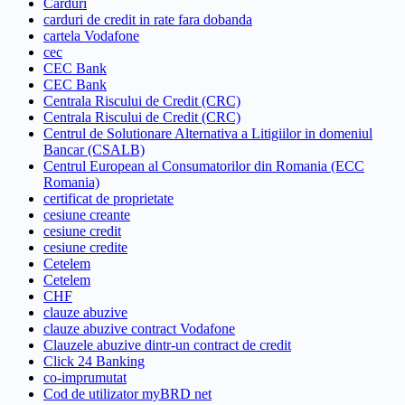
Carduri
carduri de credit in rate fara dobanda
cartela Vodafone
cec
CEC Bank
CEC Bank
Centrala Riscului de Credit (CRC)
Centrala Riscului de Credit (CRC)
Centrul de Solutionare Alternativa a Litigiilor in domeniul
Bancar (CSALB)
Centrul European al Consumatorilor din Romania (ECC
Romania)
certificat de proprietate
cesiune creante
cesiune credit
cesiune credite
Cetelem
Cetelem
CHF
clauze abuzive
clauze abuzive contract Vodafone
Clauzele abuzive dintr-un contract de credit
Click 24 Banking
co-imprumutat
Cod de utilizator myBRD net