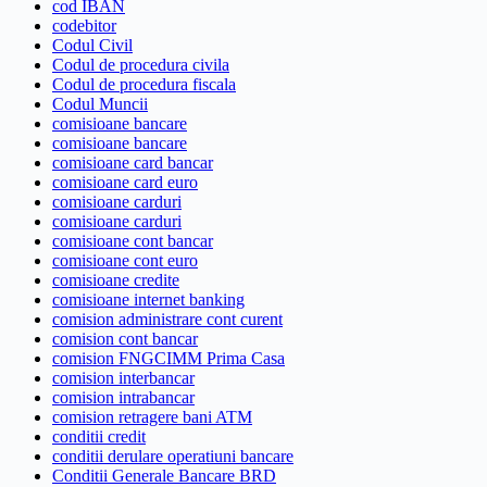
cod IBAN
codebitor
Codul Civil
Codul de procedura civila
Codul de procedura fiscala
Codul Muncii
comisioane bancare
comisioane bancare
comisioane card bancar
comisioane card euro
comisioane carduri
comisioane carduri
comisioane cont bancar
comisioane cont euro
comisioane credite
comisioane internet banking
comision administrare cont curent
comision cont bancar
comision FNGCIMM Prima Casa
comision interbancar
comision intrabancar
comision retragere bani ATM
conditii credit
conditii derulare operatiuni bancare
Conditii Generale Bancare BRD