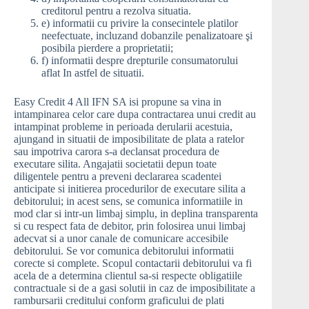
creditorul pentru a rezolva situatia.
e) informatii cu privire la consecintele platilor
neefectuate, incluzand dobanzile penalizatoare şi
posibila pierdere a proprietatii;
f) informatii despre drepturile consumatorului
aflat In astfel de situatii.
Easy Credit 4 All IFN SA isi propune sa vina in
intampinarea celor care dupa contractarea unui credit au
intampinat probleme in perioada derularii acestuia,
ajungand in situatii de imposibilitate de plata a ratelor
sau impotriva carora s-a declansat procedura de
executare silita. Angajatii societatii depun toate
diligentele pentru a preveni declararea scadentei
anticipate si initierea procedurilor de executare silita a
debitorului; in acest sens, se comunica informatiile in
mod clar si intr-un limbaj simplu, in deplina transparenta
si cu respect fata de debitor, prin folosirea unui limbaj
adecvat si a unor canale de comunicare accesibile
debitorului. Se vor comunica debitorului informatii
corecte si complete. Scopul contactarii debitorului va fi
acela de a determina clientul sa-si respecte obligatiile
contractuale si de a gasi solutii in caz de imposibilitate a
rambursarii creditului conform graficului de plati