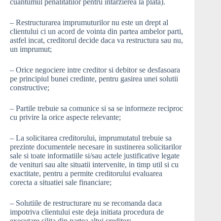
cuantumul penalitatilor pentru intarzierea la plata).
– Restructurarea imprumuturilor nu este un drept al
clientului ci un acord de vointa din partea ambelor parti,
astfel incat, creditorul decide daca va restructura sau nu,
un imprumut;
– Orice negociere intre creditor si debitor se desfasoara
pe principiul bunei credinte, pentru gasirea unei solutii
constructive;
– Partile trebuie sa comunice si sa se informeze reciproc
cu privire la orice aspecte relevante;
– La solicitarea creditorului, imprumutatul trebuie sa
prezinte documentele necesare in sustinerea solicitarilor
sale si toate informatiile si/sau actele justificative legate
de venituri sau alte situatii intervenite, in timp util si cu
exactitate, pentru a permite creditorului evaluarea
corecta a situatiei sale financiare;
– Solutiile de restructurare nu se recomanda daca
impotriva clientului este deja initiata procedura de
executare silita din partea altui creditor;