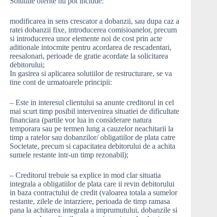
Solutiile oferite nu pot include:
modificarea in sens crescator a dobanzii, sau dupa caz a
ratei dobanzii fixe, introducerea comisioanelor, precum
si introducerea unor elemente noi de cost prin acte
aditionale intocmite pentru acordarea de rescadentari,
reesalonari, perioade de gratie acordate la solicitarea
debitorului;
In gasirea si aplicarea solutiilor de restructurare, se va
tine cont de urmatoarele principii:
– Este in interesul clientului sa anunte creditorul in cel
mai scurt timp posibil intervenirea situatiei de dificultate
financiara (partile vor lua in considerare natura
temporara sau pe termen lung a cauzelor neachitarii la
timp a ratelor sau dobanzilor/ obligatiilor de plata catre
Societate, precum si capacitatea debitorului de a achita
sumele restante intr-un timp rezonabil);
– Creditorul trebuie sa explice in mod clar situatia
integrala a obligatiilor de plata care ii revin debitorului
in baza contractului de credit (valoarea totala a sumelor
restante, zilele de intarziere, perioada de timp ramasa
pana la achitarea integrala a imprumutului, dobanzile si