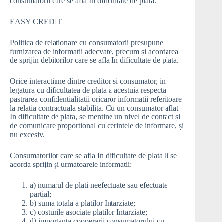
consumatorii care se afla In dificultate de plata.
EASY CREDIT
Politica de relationare cu consumatorii presupune
furnizarea de informatii adecvate, precum și acordarea
de sprijin debitorilor care se afla In dificultate de plata.
Orice interactiune dintre creditor si consumator, in
legatura cu dificultatea de plata a acestuia respecta
pastrarea confidentialitatii oricaror informatii referitoare
la relatia contractuala stabilita. Cu un consumator aflat
In dificultate de plata, se mentine un nivel de contact și
de comunicare proportional cu cerintele de informare, și
nu excesiv.
Consumatorilor care se afla In dificultate de plata li se
acorda sprijin și urmatoarele informatii:
a) numarul de plati neefectuate sau efectuate
partial;
b) suma totala a platilor Intarziate;
c) costurile asociate platilor Intarziate;
d) importanta cooperarii consumatorului cu