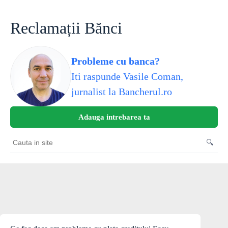
Skip
to
content
Reclamații Bănci
Probleme cu banca?
Iti raspunde Vasile Coman,
jurnalist la Bancherul.ro
Adauga intrebarea ta
🔍
Cauta
in
site