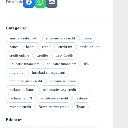
Distribuie
Categoria:
amanare rata credit
amanare rate credit
banca
banca
banci
credit
credit ifn
credit online
credit online
Credite
Easy Credit
Educatie financiara
educatie financiara
IFN
imprumut
Intrebari si raspunsuri
probleme plata credit
reclamatie banca
reclamatie banca
reclamatie easy credit
reclamatie IFN
rescadentare credit
restante
restante credit
Restructurare credit
Toate
Etichete: