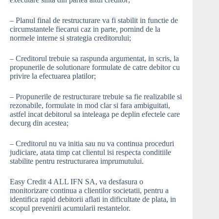
– Planul final de restructurare va fi stabilit in functie de
circumstantele fiecarui caz in parte, pornind de la
normele interne si strategia creditorului;
– Creditorul trebuie sa raspunda argumentat, in scris, la
propunerile de solutionare formulate de catre debitor cu
privire la efectuarea platilor;
– Propunerile de restructurare trebuie sa fie realizabile si
rezonabile, formulate in mod clar si fara ambiguitati,
astfel incat debitorul sa inteleaga pe deplin efectele care
decurg din acestea;
– Creditorul nu va initia sau nu va continua proceduri
judiciare, atata timp cat clientul isi respecta conditiile
stabilite pentru restructurarea imprumutului.
Easy Credit 4 ALL IFN SA, va desfasura o
monitorizare continua a clientilor societatii, pentru a
identifica rapid debitorii aflati in dificultate de plata, in
scopul prevenirii acumularii restantelor.