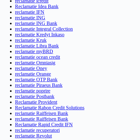
reclamatie icredit
Reclamatie Idea Bank
reclamatie IFN
reclamatie ING
reclamatie ING Bank
reclamatie Integral Collection
reclamatie Kredyt Inkaso
reclamatie Kruk
reclamatie Libra Bank
reclamatie myBRD
reclamatie ocean credit
reclamatie Omniasig
reclamatie Oney
reclamatie Orange
reclamatie OTP Bank
reclamatie Piraeus Bank
reclamatie poprire
reclamatie Postbank
Reclamatie Provident
Reclamatie Rabon Credit Solutions
reclamatie Raiffeisen Bank
reclamatie Raiffeisen Bank
Reclamatie Rapid Credit IFN
reclamatie recuperatori
reclamatie Revolut