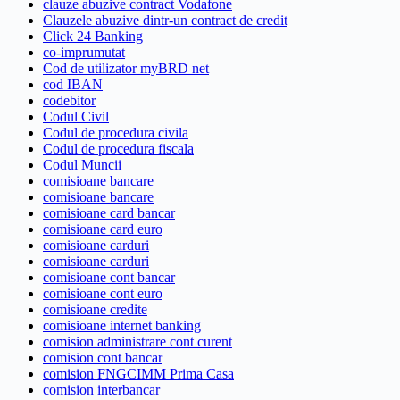
clauze abuzive contract Vodafone
Clauzele abuzive dintr-un contract de credit
Click 24 Banking
co-imprumutat
Cod de utilizator myBRD net
cod IBAN
codebitor
Codul Civil
Codul de procedura civila
Codul de procedura fiscala
Codul Muncii
comisioane bancare
comisioane bancare
comisioane card bancar
comisioane card euro
comisioane carduri
comisioane carduri
comisioane cont bancar
comisioane cont euro
comisioane credite
comisioane internet banking
comision administrare cont curent
comision cont bancar
comision FNGCIMM Prima Casa
comision interbancar