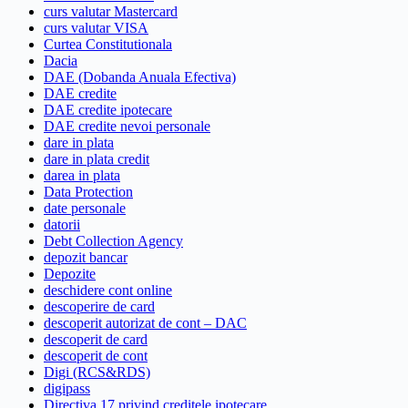
curs valutar Mastercard
curs valutar VISA
Curtea Constitutionala
Dacia
DAE (Dobanda Anuala Efectiva)
DAE credite
DAE credite ipotecare
DAE credite nevoi personale
dare in plata
dare in plata credit
darea in plata
Data Protection
date personale
datorii
Debt Collection Agency
depozit bancar
Depozite
deschidere cont online
descoperire de card
descoperit autorizat de cont – DAC
descoperit de card
descoperit de cont
Digi (RCS&RDS)
digipass
Directiva 17 privind creditele ipotecare