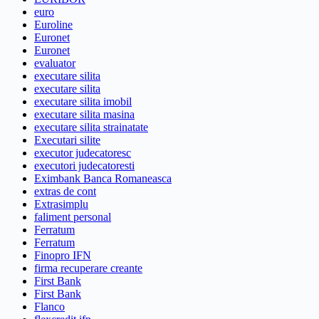
euro
Euroline
Euronet
Euronet
evaluator
executare silita
executare silita
executare silita imobil
executare silita masina
executare silita strainatate
Executari silite
executor judecatoresc
executori judecatoresti
Eximbank Banca Romaneasca
extras de cont
Extrasimplu
faliment personal
Ferratum
Ferratum
Finopro IFN
firma recuperare creante
First Bank
First Bank
Flanco