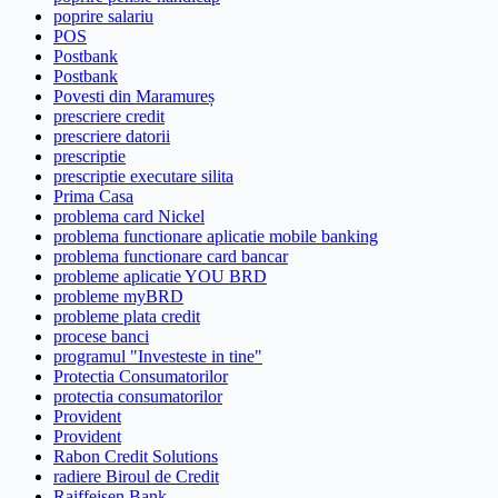
poprire salariu
POS
Postbank
Postbank
Povesti din Maramureș
prescriere credit
prescriere datorii
prescriptie
prescriptie executare silita
Prima Casa
problema card Nickel
problema functionare aplicatie mobile banking
problema functionare card bancar
probleme aplicatie YOU BRD
probleme myBRD
probleme plata credit
procese banci
programul "Investeste in tine"
Protectia Consumatorilor
protectia consumatorilor
Provident
Provident
Rabon Credit Solutions
radiere Biroul de Credit
Raiffeisen Bank