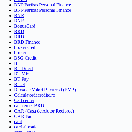
BNP Paribas Personal Finance
BNP Paribas Personal Finance
BNR
BNR
BonusCard
BRD
BRD
BRD Finance
broker credit
brokeri
BSG Credit
BT
BT Direct
BT Mic
BT Pay
BT24
Bursa de Valori Bucuresti (BVB)
Calculatordecredite.ro
Call center
call center BRD
CAR (Casa de Ajutor Reciproc)
CAR Faur
card
card alocatie