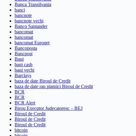
Banca Transilvania
banci
bancnote
bancnote vechi
Banco Santander
bancomat
bancomat
bancomat Euronet
Bancoposta
Bancpost
Bani
bani cash
bani vechi
Barclays
baza de date Biroul de Credit
baza de date rau platnici Biroul de Credit
BCR
BCR
BCR Alert
Birou Executor Judecatoresc – BEJ
Biroul de Credit
Biroul de Credit
Biroul de Credit
bitcoin
bitcoin