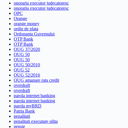
onorariu executor judecatoresc
onorariu executor judecatoresc
OPC
Orange
orange money
ordin de plata
Ordonanta Guvernului
OTP Bank
OTP Bank
OUG 37/2020
OUG 50
OUG 50
OUG 50/2010
OUG 52
OUG 52/2016
OUG amanare rata credit
overdraft
overdraft
parola internet banking
parola internet banking
parola myBRD
Patria Bank
penalitati
penalitati executare silita
pensie