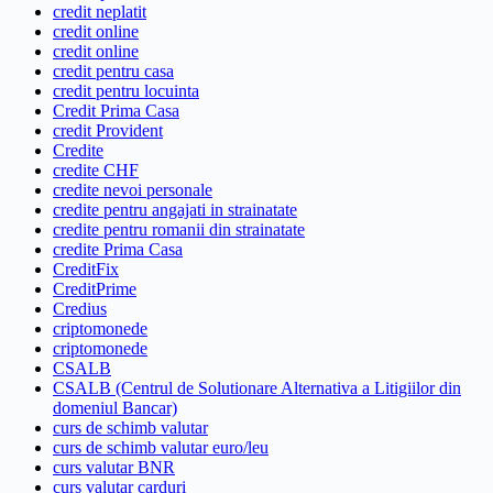
credit neplatit
credit online
credit online
credit pentru casa
credit pentru locuinta
Credit Prima Casa
credit Provident
Credite
credite CHF
credite nevoi personale
credite pentru angajati in strainatate
credite pentru romanii din strainatate
credite Prima Casa
CreditFix
CreditPrime
Credius
criptomonede
criptomonede
CSALB
CSALB (Centrul de Solutionare Alternativa a Litigiilor din
domeniul Bancar)
curs de schimb valutar
curs de schimb valutar euro/leu
curs valutar BNR
curs valutar carduri