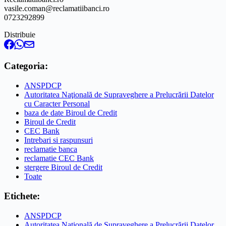
vasile.coman@reclamatiibanci.ro
0723292899
Distribuie
Categoria:
ANSPDCP
Autoritatea Naţională de Supraveghere a Prelucrării Datelor
cu Caracter Personal
baza de date Biroul de Credit
Biroul de Credit
CEC Bank
Intrebari si raspunsuri
reclamatie banca
reclamatie CEC Bank
stergere Biroul de Credit
Toate
Etichete:
ANSPDCP
Autoritatea Naţională de Supraveghere a Prelucrării Datelor