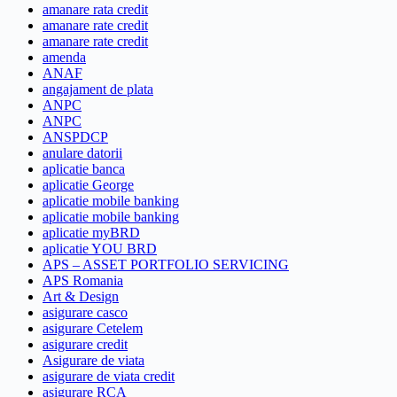
amanare rata credit
amanare rate credit
amanare rate credit
amenda
ANAF
angajament de plata
ANPC
ANPC
ANSPDCP
anulare datorii
aplicatie banca
aplicatie George
aplicatie mobile banking
aplicatie mobile banking
aplicatie myBRD
aplicatie YOU BRD
APS – ASSET PORTFOLIO SERVICING
APS Romania
Art & Design
asigurare casco
asigurare Cetelem
asigurare credit
Asigurare de viata
asigurare de viata credit
asigurare RCA