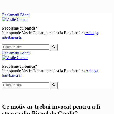
Skip
Reclamații Bănci
to
content
Probleme cu banca?
Iti raspunde Vasile Coman, jurnalist la Bancherul.ro
Adauga
intrebarea ta
Cauta
🔍
in
Reclamații Bănci
site
Probleme cu banca?
Iti raspunde Vasile Coman, jurnalist la Bancherul.ro
Adauga
intrebarea ta
Cauta
🔍
in
site
Ce motiv ar trebui invocat pentru a fi
stearsa din Biroul de Credit?