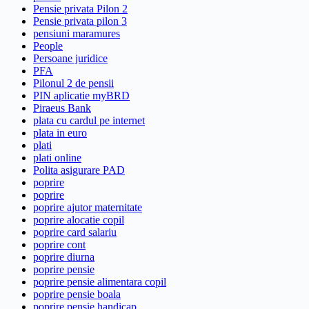
Pensie privata Pilon 2
Pensie privata pilon 3
pensiuni maramures
People
Persoane juridice
PFA
Pilonul 2 de pensii
PIN aplicatie myBRD
Piraeus Bank
plata cu cardul pe internet
plata in euro
plati
plati online
Polita asigurare PAD
poprire
poprire
poprire ajutor maternitate
poprire alocatie copil
poprire card salariu
poprire cont
poprire diurna
poprire pensie
poprire pensie alimentara copil
poprire pensie boala
poprire pensie handicap