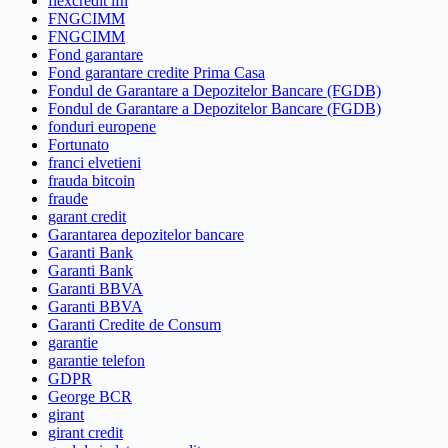
flexcredit ifn
FNGCIMM
FNGCIMM
Fond garantare
Fond garantare credite Prima Casa
Fondul de Garantare a Depozitelor Bancare (FGDB)
Fondul de Garantare a Depozitelor Bancare (FGDB)
fonduri europene
Fortunato
franci elvetieni
frauda bitcoin
fraude
garant credit
Garantarea depozitelor bancare
Garanti Bank
Garanti Bank
Garanti BBVA
Garanti BBVA
Garanti Credite de Consum
garantie
garantie telefon
GDPR
George BCR
girant
girant credit