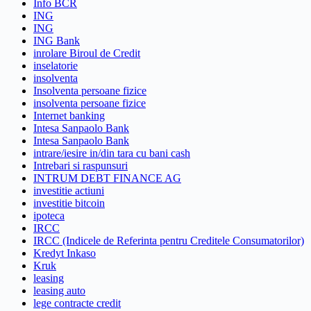
Info BCR
ING
ING
ING Bank
inrolare Biroul de Credit
inselatorie
insolventa
Insolventa persoane fizice
insolventa persoane fizice
Internet banking
Intesa Sanpaolo Bank
Intesa Sanpaolo Bank
intrare/iesire in/din tara cu bani cash
Intrebari si raspunsuri
INTRUM DEBT FINANCE AG
investitie actiuni
investitie bitcoin
ipoteca
IRCC
IRCC (Indicele de Referinta pentru Creditele Consumatorilor)
Kredyt Inkaso
Kruk
leasing
leasing auto
lege contracte credit