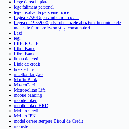
Lege darea in plata
lege faliment personal
lege insolventa persoane fizice
Legea 77/2016 privind dare in plata
Legea nr.193/2000 privind clauzele abuzive din contractele
încheiate între profesioniști și consumatori
Legi
legi
LIBOR CHF
Libra Bank
Libra Bank
limita de credit
Linie de credit
lire sterline
m.24banking.ro
Marfin Bank
MasterCard
Metropolitan Life
mobile banking
mobile token
mobile token BRD
Mobilo Credit
Mobilo IFN
model cerere stergere Biroul de Credit
monede