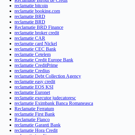
Reclamatie Biroul de Credit
reclamatie bitcoin
reclamatie booking.com
reclamatie BRD
reclamatie BRD
Reclamatie BRD Finance
reclamatie broker credit
reclamatie CAR
reclamatie card Nickel
reclamatie CEC Bank
reclamatie Cetelem
reclamatie Credit Europe Bank
reclamatie CreditPrime
reclamatie Credius
reclamatie Debt Collection Agency
reclamatie easy credit
reclamatie EOS KSI
reclamatie Euronet
reclamatie executor judecatoresc
reclamatie Eximbank Banca Romaneasca
Reclamatie Ferratum
reclamatie First Bank
Reclamatie Flanco
reclamatie Garanti Bank
reclamatie Hora Credit