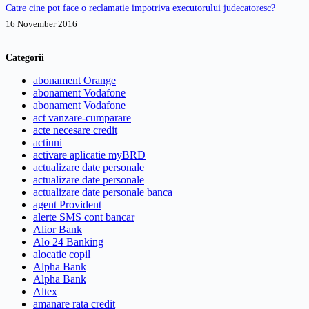
Catre cine pot face o reclamatie impotriva executorului judecatoresc?
16 November 2016
Categorii
abonament Orange
abonament Vodafone
abonament Vodafone
act vanzare-cumparare
acte necesare credit
actiuni
activare aplicatie myBRD
actualizare date personale
actualizare date personale
actualizare date personale banca
agent Provident
alerte SMS cont bancar
Alior Bank
Alo 24 Banking
alocatie copil
Alpha Bank
Alpha Bank
Altex
amanare rata credit