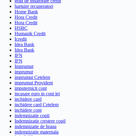
grad de indatorare credit
hartuire recuperatori
Home Bank
Hora Credit
Hora Credit
HSBC
Humanik Credit
Icredit
Idea Bank
Idea Bank
IFN
IFN
Imprumut
imprumut
imprumut Cetelem
imprumut Provident
imputernicit cont
incasare euro in cont lei
inchidere card
inchidere card Cetelem
inchidere cont
indemnizatie copii
Indemnizatie crestere copil
indemnizatie de hrana
indemnizatie maternala