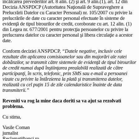
încălcarea prevederilor art. 8 alin. (2) şi art. 9 alin.(1), art. 12 din
Decizia ANSPDCP (Autoritatea Naţională de Supraveghere a
Prelucrării Datelor cu Caracter Personal) nr. 105/2007 cu privire la
prelucrările de date cu caracter personal efectuate în sisteme de
evidenţă de tipul birourilor de credit, coroborate cu art. 12 alin. (1)
din Legea nr. 677/2001 pentru protecţia persoanelor cu privire la
prelucrarea datelor cu caracter personal şi libera circulaţie a acestor
date.
Conform deciziei ANSPDCP,
“Datele negative, inclusiv cele
rezultate din aplicarea comisioanelor sau din majorări ale ratei
dobânzilor, se transmit către sistemele de evidenţă de tipul birourilor
de credit numai după înştiinţarea prealabilă realizată de către
participanţi, în scris, telefonic, prin SMS sau e-mail a persoanei
vizate cu privire la întârzierea la plată şi transmiterea datelor,
realizată cu cel puţin 15 de zile calendaristice înainte de data
transmiterii.”
Reveniti va rog la mine daca doriti sa va ajut sa rezolvati
problema.
Cu stima,
Vasile Coman
jurnalist
Reclamatiibanci.ro