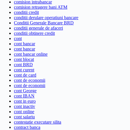
comision intrabancar
comision retragere bani ATM
conditii credit
conditii derulare operatiuni bancare
Conditii Generale Bancare BRD
conditii generale de afaceri
conditii obtinere credit
cont
cont bancar
cont bancar
cont bancar online
cont blocat
cont BRD
cont curent
cont de card
cont de economii
cont de economii
cont George
cont IBAN
cont in euro
cont inactiv
cont online
cont salariu
contestatie executare silita
contract banca