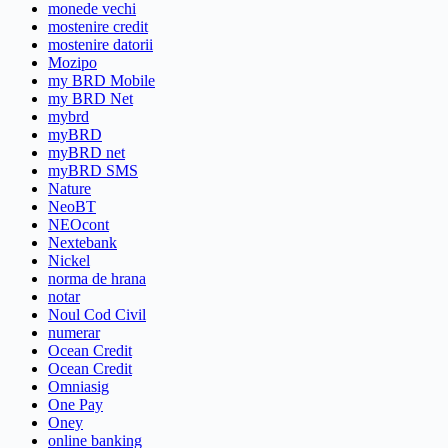
monede vechi
mostenire credit
mostenire datorii
Mozipo
my BRD Mobile
my BRD Net
mybrd
myBRD
myBRD net
myBRD SMS
Nature
NeoBT
NEOcont
Nextebank
Nickel
norma de hrana
notar
Noul Cod Civil
numerar
Ocean Credit
Ocean Credit
Omniasig
One Pay
Oney
online banking