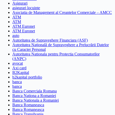
Asigurari
asigurari locuinte
Asociatia de Management al Creantelor Comerciale – AMCC
ATM
ATM
ATM Euronet
ATM Euronet
auto
Autoritatea de Supraveghere Financiara (ASF)
Autoritatea Naţională de Supraveghere a Prelucrării Datelor
cu Caracter Personal
Autoritatea Nationala pentru Protectia Consumatorilor
(ANPC)
avocat
Axi card
B2Kapital
b2kapital portfolio
banca
banca
Banca Comerciala Romana
Banca Nationa a Romaniei
Banca Nationala a Romaniei
Banca Romaneasca
Banca Romaneasca
Banca Transilvania