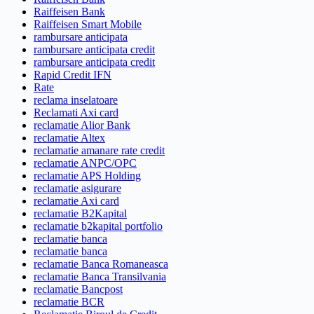
Raiffeisen Bank
Raiffeisen Smart Mobile
rambursare anticipata
rambursare anticipata credit
rambursare anticipata credit
Rapid Credit IFN
Rate
reclama inselatoare
Reclamati Axi card
reclamatie Alior Bank
reclamatie Altex
reclamatie amanare rate credit
reclamatie ANPC/OPC
reclamatie APS Holding
reclamatie asigurare
reclamatie Axi card
reclamatie B2Kapital
reclamatie b2kapital portfolio
reclamatie banca
reclamatie banca
reclamatie Banca Romaneasca
reclamatie Banca Transilvania
reclamatie Bancpost
reclamatie BCR