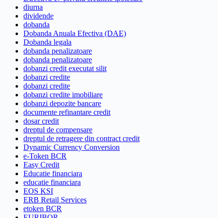
diurna
dividende
dobanda
Dobanda Anuala Efectiva (DAE)
Dobanda legala
dobanda penalizatoare
dobanda penalizatoare
dobanzi credit executat silit
dobanzi credite
dobanzi credite
dobanzi credite imobiliare
dobanzi depozite bancare
documente refinantare credit
dosar credit
dreptul de compensare
dreptul de retragere din contract credit
Dynamic Currency Conversion
e-Token BCR
Easy Credit
Educatie financiara
educatie financiara
EOS KSI
ERB Retail Services
etoken BCR
EURIBOR