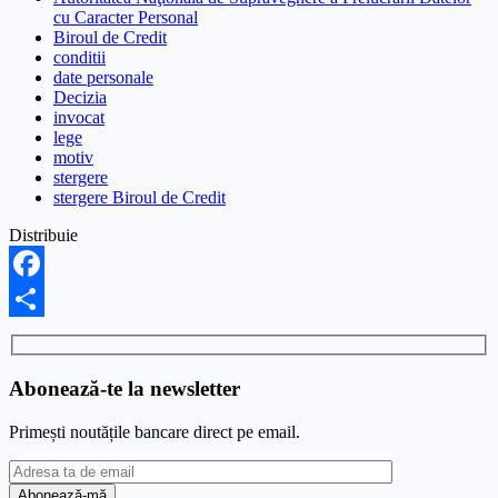
cu Caracter Personal
Biroul de Credit
conditii
date personale
Decizia
invocat
lege
motiv
stergere
stergere Biroul de Credit
Distribuie
Facebook
Share
Abonează-te la newsletter
Primești noutățile bancare direct pe email.