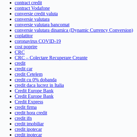
contract credit
contract Vodafone
conversie credit valuta
conversie valutara
conversie valutara bancomat
conversie valutara dinamica (Dynamic Currency Conversion)
coplatitor
coronavirus COVID-19
cost poprire
CRC
CRC – Colectare Recuperare Creante
credit
credit car
credit Cetelem
credit cu 0% dobanda
credit daca lucrez in Italia
Credit Europe Bank
Credit Europe Bank
Credit Express
credit firma
credit hora credit
credit ifn
credit imobiliar
credit ipotecar
credit ipotecar