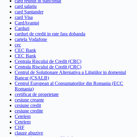
card retinut in bancomat
card salariu
card Santander
card Visa
CardAvantaj
Carduri
carduri de credit in rate fara dobanda
cartela Vodafone
cec
CEC Bank
CEC Bank
Centrala Riscului de Credit (CRC)
Centrala Riscului de Credit (CRC)
Centrul de Solutionare Alternativa a Litigiilor in domeniul
Bancar (CSALB)
Centrul European al Consumatorilor din Romania (ECC
Romania)
certificat de proprietate
cesiune creante
cesiune credit
cesiune credite
Cetelem
Cetelem
CHF
clauze abuzive