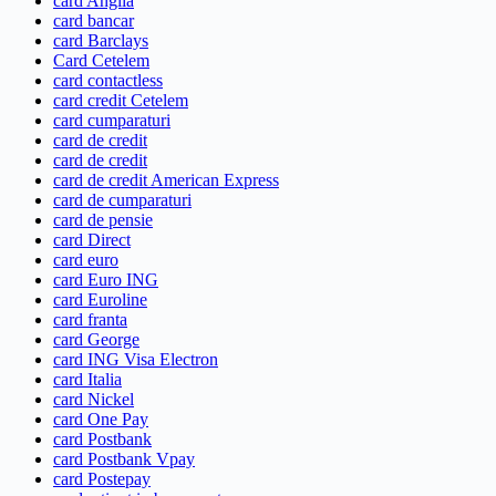
card Anglia
card bancar
card Barclays
Card Cetelem
card contactless
card credit Cetelem
card cumparaturi
card de credit
card de credit
card de credit American Express
card de cumparaturi
card de pensie
card Direct
card euro
card Euro ING
card Euroline
card franta
card George
card ING Visa Electron
card Italia
card Nickel
card One Pay
card Postbank
card Postbank Vpay
card Postepay