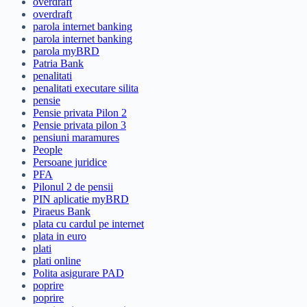
overdraft
overdraft
parola internet banking
parola internet banking
parola myBRD
Patria Bank
penalitati
penalitati executare silita
pensie
Pensie privata Pilon 2
Pensie privata pilon 3
pensiuni maramures
People
Persoane juridice
PFA
Pilonul 2 de pensii
PIN aplicatie myBRD
Piraeus Bank
plata cu cardul pe internet
plata in euro
plati
plati online
Polita asigurare PAD
poprire
poprire