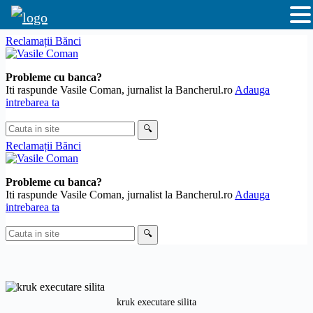
Sari
Reclamații Bănci
la
conținut
Probleme cu banca?
Iti raspunde Vasile Coman, jurnalist la Bancherul.ro
Adauga
intrebarea ta
Cauta
🔍
in
Reclamații Bănci
site
Probleme cu banca?
Iti raspunde Vasile Coman, jurnalist la Bancherul.ro
Adauga
intrebarea ta
Cauta
🔍
in
site
kruk executare silita