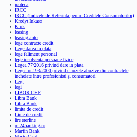
ipoteca
IRCC
IRCC (Indicele de Referinta pentru Creditele Consumatorilor)
Kredyt Inkaso
Kruk
leasing
leasing auto
lege contracte credit
Lege darea in plata
lege faliment personal
lege insolventa persoane fizice
Legea 77/2016 privind dare in plata
Legea nr.193/2000 privind clauzele abuzive din contractele
încheiate între profesioniști și consumatori
Legi
legi
LIBOR CHF
Libra Bank
Libra Bank
limita de credit
Linie de credit
lire sterline
m.24banking.ro
Marfin Bank
MasterCard