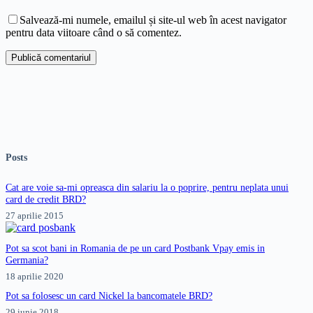
Salvează-mi numele, emailul și site-ul web în acest navigator
pentru data viitoare când o să comentez.
Publică comentariul
Posts
Cat are voie sa-mi opreasca din salariu la o poprire, pentru neplata unui
card de credit BRD?
27 aprilie 2015
Pot sa scot bani in Romania de pe un card Postbank Vpay emis in
Germania?
18 aprilie 2020
Pot sa folosesc un card Nickel la bancomatele BRD?
29 iunie 2018