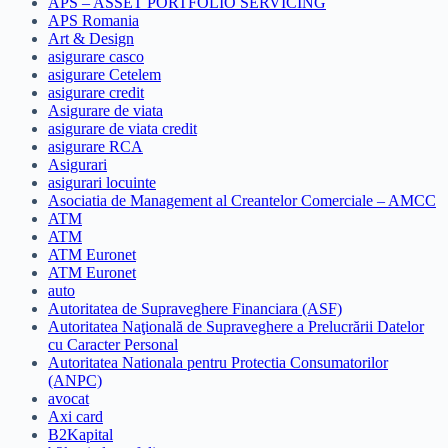
APS – ASSET PORTFOLIO SERVICING
APS Romania
Art & Design
asigurare casco
asigurare Cetelem
asigurare credit
Asigurare de viata
asigurare de viata credit
asigurare RCA
Asigurari
asigurari locuinte
Asociatia de Management al Creantelor Comerciale – AMCC
ATM
ATM
ATM Euronet
ATM Euronet
auto
Autoritatea de Supraveghere Financiara (ASF)
Autoritatea Naţională de Supraveghere a Prelucrării Datelor
cu Caracter Personal
Autoritatea Nationala pentru Protectia Consumatorilor
(ANPC)
avocat
Axi card
B2Kapital