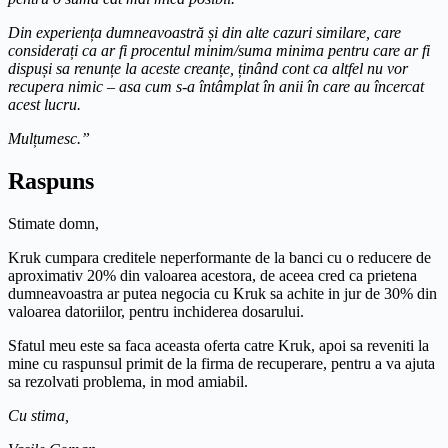
Din experiența dumneavoastră și din alte cazuri similare, care
considerați ca ar fi procentul minim/suma minima pentru care ar fi
dispuși sa renunțe la aceste creanțe, ținând cont ca altfel nu vor
recupera nimic – asa cum s-a întâmplat în anii în care au încercat
acest lucru.
Mulțumesc.”
Raspuns
Stimate domn,
Kruk cumpara creditele neperformante de la banci cu o reducere de
aproximativ 20% din valoarea acestora, de aceea cred ca prietena
dumneavoastra ar putea negocia cu Kruk sa achite in jur de 30% din
valoarea datoriilor, pentru inchiderea dosarului.
Sfatul meu este sa faca aceasta oferta catre Kruk, apoi sa reveniti la
mine cu raspunsul primit de la firma de recuperare, pentru a va ajuta
sa rezolvati problema, in mod amiabil.
Cu stima,