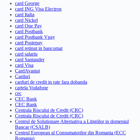
card George
card ING Visa Electron
card Italia
card Nickel
card One Pay
card Postbank
card Postbank Vpay
card Postepay
card retinut in bancomat
card salariu
card Santander
card Visa
CardAvantaj
Carduri
carduri de credit in rate fara dobanda
cartela Vodafone
cec
CEC Bank
CEC Bank
Centrala Riscului de Credit (CRC)
Centrala Riscului de Credit (CRC)
Centrul de Solutionare Alternativa a Litigiilor in domeniul
Bancar (CSALB)
Centrul European al Consumatorilor din Romania (ECC
Romania)