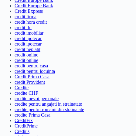
Credit Europe Bank
Credit Europe Bank
Credit Express
credit firma
credit hora credit
credit ifn
credit imobiliar
credit ipotecar
credit ipotecar
credit neplatit
credit online
credit online
credit pentru casa
credit pentru locuinta
Credit Prima Casa
credit Provident
Credite
credite CHF
credite nevoi personale
credite pentru angajati in strainatate
credite pentru romanii din strainatate
credite Prima Casa
CreditFix
CreditPrime
Credius