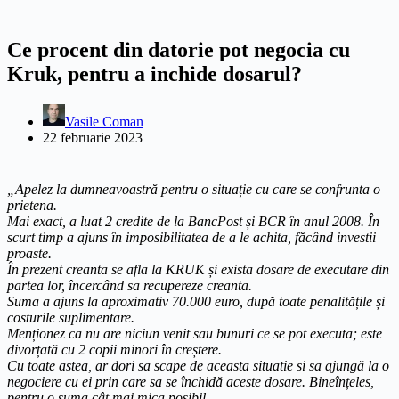
Ce procent din datorie pot negocia cu
Kruk, pentru a inchide dosarul?
Vasile Coman
22 februarie 2023
„Apelez la dumneavoastră pentru o situație cu care se confrunta o
prietena.
Mai exact, a luat 2 credite de la BancPost și BCR în anul 2008. În
scurt timp a ajuns în imposibilitatea de a le achita, făcând investii
proaste.
În prezent creanta se afla la KRUK și exista dosare de executare din
partea lor, încercând sa recupereze creanta.
Suma a ajuns la aproximativ 70.000 euro, după toate penalitățile și
costurile suplimentare.
Menționez ca nu are niciun venit sau bunuri ce se pot executa; este
divorțată cu 2 copii minori în creștere.
Cu toate astea, ar dori sa scape de aceasta situatie si sa ajungă la o
negociere cu ei prin care sa se închidă aceste dosare. Bineînțeles,
pentru o suma cât mai mica posibil.