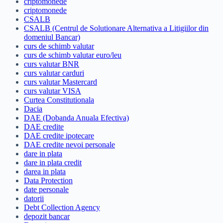
criptomonede
criptomonede
CSALB
CSALB (Centrul de Solutionare Alternativa a Litigiilor din
domeniul Bancar)
curs de schimb valutar
curs de schimb valutar euro/leu
curs valutar BNR
curs valutar carduri
curs valutar Mastercard
curs valutar VISA
Curtea Constitutionala
Dacia
DAE (Dobanda Anuala Efectiva)
DAE credite
DAE credite ipotecare
DAE credite nevoi personale
dare in plata
dare in plata credit
darea in plata
Data Protection
date personale
datorii
Debt Collection Agency
depozit bancar