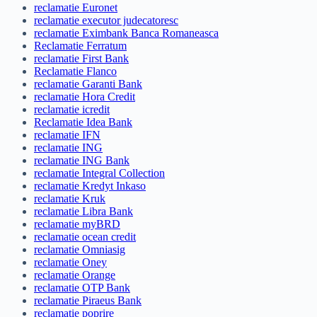
reclamatie Euronet
reclamatie executor judecatoresc
reclamatie Eximbank Banca Romaneasca
Reclamatie Ferratum
reclamatie First Bank
Reclamatie Flanco
reclamatie Garanti Bank
reclamatie Hora Credit
reclamatie icredit
Reclamatie Idea Bank
reclamatie IFN
reclamatie ING
reclamatie ING Bank
reclamatie Integral Collection
reclamatie Kredyt Inkaso
reclamatie Kruk
reclamatie Libra Bank
reclamatie myBRD
reclamatie ocean credit
reclamatie Omniasig
reclamatie Oney
reclamatie Orange
reclamatie OTP Bank
reclamatie Piraeus Bank
reclamatie poprire