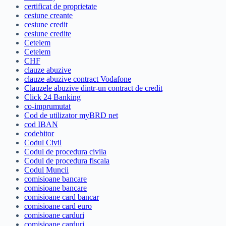
certificat de proprietate
cesiune creante
cesiune credit
cesiune credite
Cetelem
Cetelem
CHF
clauze abuzive
clauze abuzive contract Vodafone
Clauzele abuzive dintr-un contract de credit
Click 24 Banking
co-imprumutat
Cod de utilizator myBRD net
cod IBAN
codebitor
Codul Civil
Codul de procedura civila
Codul de procedura fiscala
Codul Muncii
comisioane bancare
comisioane bancare
comisioane card bancar
comisioane card euro
comisioane carduri
comisioane carduri