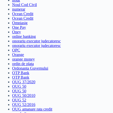
notar
Noul Cod Civil
numerar
Ocean Credit
Ocean Credit
Omniasig
One Pay
Oney
online banking
onorariu executor judecatoresc
onorariu executor judecatoresc
OPC
Orange
orange money
ordin de plata
Ordonanta Guvernului
OTP Bank
OTP Bank
OUG 37/2020
OUG 50
OUG 50
OUG 50/2010
OUG 52
OUG 52/2016
OUG amanare rata credit