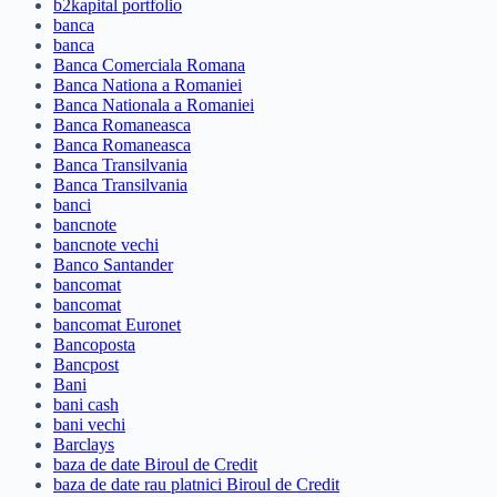
b2kapital portfolio
banca
banca
Banca Comerciala Romana
Banca Nationa a Romaniei
Banca Nationala a Romaniei
Banca Romaneasca
Banca Romaneasca
Banca Transilvania
Banca Transilvania
banci
bancnote
bancnote vechi
Banco Santander
bancomat
bancomat
bancomat Euronet
Bancoposta
Bancpost
Bani
bani cash
bani vechi
Barclays
baza de date Biroul de Credit
baza de date rau platnici Biroul de Credit