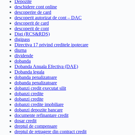
Depozite
deschidere cont online
descoperire de card
descoperit autorizat de cont – DAC
descoperit de card
descoperit de cont
Digi (RCS&RDS)
digipass
Directiva 17 privind creditele ipotecare
diurna
dividende
dobanda
Dobanda Anuala Efectiva (DAE)
Dobanda legala
dobanda penalizatoare
dobanda penalizatoare
dobanzi credit executat silit
dobanzi credite
dobanzi credite
dobanzi credite imobiliare
dobanzi depozite bancare
documente refinantare credit
dosar credit
dreptul de compensare
dreptul de retragere din contract credit