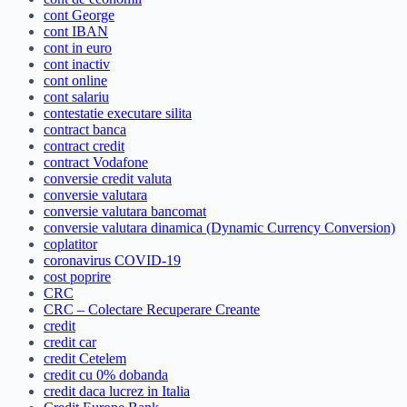
cont George
cont IBAN
cont in euro
cont inactiv
cont online
cont salariu
contestatie executare silita
contract banca
contract credit
contract Vodafone
conversie credit valuta
conversie valutara
conversie valutara bancomat
conversie valutara dinamica (Dynamic Currency Conversion)
coplatitor
coronavirus COVID-19
cost poprire
CRC
CRC – Colectare Recuperare Creante
credit
credit car
credit Cetelem
credit cu 0% dobanda
credit daca lucrez in Italia