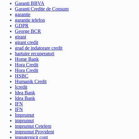
Garanti BBVA
Garanti Credite de Consum
garantie
garantie telefon
GDPR
George BCR
girant
girant credit
grad de indatorare credit
hartuire recuperatori
Home Bank
Hora Credit
Hora Credit
HSBC
Humanik Credit
Icredit
Idea Bank
Idea Bank
IFN
IFN
Imprumut
imprumut
imprumut Cetelem
imprumut Provident
imputernicit cont