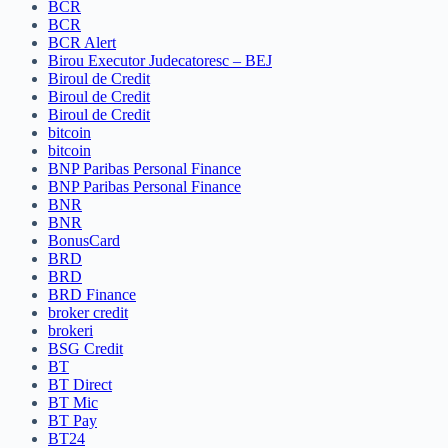
BCR
BCR
BCR Alert
Birou Executor Judecatoresc – BEJ
Biroul de Credit
Biroul de Credit
Biroul de Credit
bitcoin
bitcoin
BNP Paribas Personal Finance
BNP Paribas Personal Finance
BNR
BNR
BonusCard
BRD
BRD
BRD Finance
broker credit
brokeri
BSG Credit
BT
BT Direct
BT Mic
BT Pay
BT24