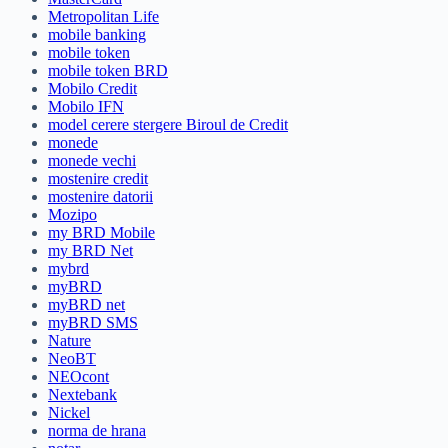
Metropolitan Life
mobile banking
mobile token
mobile token BRD
Mobilo Credit
Mobilo IFN
model cerere stergere Biroul de Credit
monede
monede vechi
mostenire credit
mostenire datorii
Mozipo
my BRD Mobile
my BRD Net
mybrd
myBRD
myBRD net
myBRD SMS
Nature
NeoBT
NEOcont
Nextebank
Nickel
norma de hrana