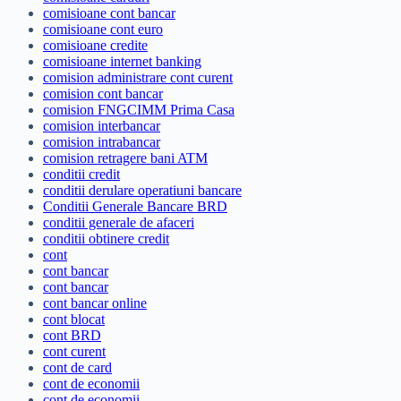
comisioane cont bancar
comisioane cont euro
comisioane credite
comisioane internet banking
comision administrare cont curent
comision cont bancar
comision FNGCIMM Prima Casa
comision interbancar
comision intrabancar
comision retragere bani ATM
conditii credit
conditii derulare operatiuni bancare
Conditii Generale Bancare BRD
conditii generale de afaceri
conditii obtinere credit
cont
cont bancar
cont bancar
cont bancar online
cont blocat
cont BRD
cont curent
cont de card
cont de economii
cont de economii