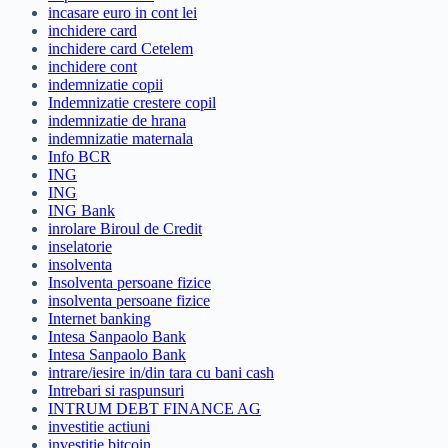
incasare euro in cont lei
inchidere card
inchidere card Cetelem
inchidere cont
indemnizatie copii
Indemnizatie crestere copil
indemnizatie de hrana
indemnizatie maternala
Info BCR
ING
ING
ING Bank
inrolare Biroul de Credit
inselatorie
insolventa
Insolventa persoane fizice
insolventa persoane fizice
Internet banking
Intesa Sanpaolo Bank
Intesa Sanpaolo Bank
intrare/iesire in/din tara cu bani cash
Intrebari si raspunsuri
INTRUM DEBT FINANCE AG
investitie actiuni
investitie bitcoin