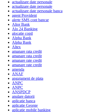
actualizare date personale
actualizare date personale
actualizare date personale banca
agent Provident
alerte SMS cont bancar
Alior Bank
Alo 24 Banking
alocatie copil
Alpha Bank
Alpha Bank
Altex
amanare rata credit
amanare rata credit
amanare rate credit
amanare rate credit
amenda
ANAF
angajament de plata
ANPC
ANPC
ANSPDCP
anulare datorii
aplicatie banca
aplicatie George
aplicatie mobile banking