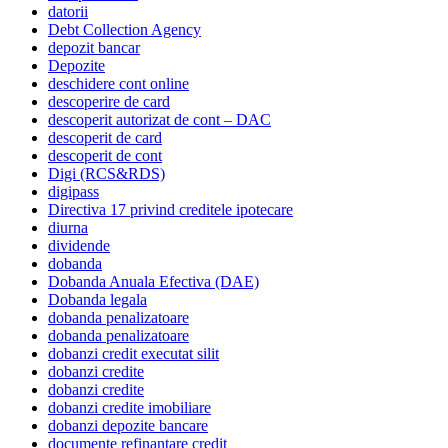
datorii
Debt Collection Agency
depozit bancar
Depozite
deschidere cont online
descoperire de card
descoperit autorizat de cont – DAC
descoperit de card
descoperit de cont
Digi (RCS&RDS)
digipass
Directiva 17 privind creditele ipotecare
diurna
dividende
dobanda
Dobanda Anuala Efectiva (DAE)
Dobanda legala
dobanda penalizatoare
dobanda penalizatoare
dobanzi credit executat silit
dobanzi credite
dobanzi credite
dobanzi credite imobiliare
dobanzi depozite bancare
documente refinantare credit