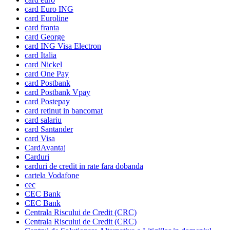
card Euro ING
card Euroline
card franta
card George
card ING Visa Electron
card Italia
card Nickel
card One Pay
card Postbank
card Postbank Vpay
card Postepay
card retinut in bancomat
card salariu
card Santander
card Visa
CardAvantaj
Carduri
carduri de credit in rate fara dobanda
cartela Vodafone
cec
CEC Bank
CEC Bank
Centrala Riscului de Credit (CRC)
Centrala Riscului de Credit (CRC)