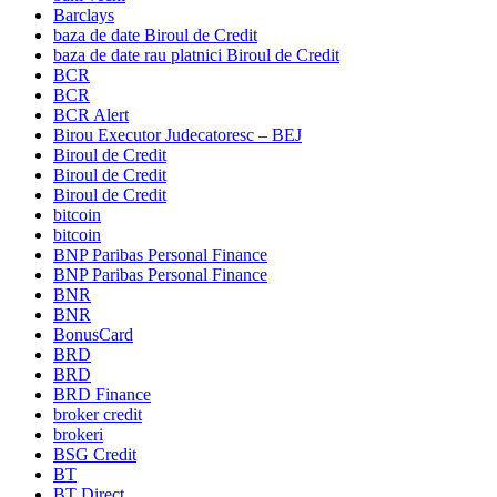
Barclays
baza de date Biroul de Credit
baza de date rau platnici Biroul de Credit
BCR
BCR
BCR Alert
Birou Executor Judecatoresc – BEJ
Biroul de Credit
Biroul de Credit
Biroul de Credit
bitcoin
bitcoin
BNP Paribas Personal Finance
BNP Paribas Personal Finance
BNR
BNR
BonusCard
BRD
BRD
BRD Finance
broker credit
brokeri
BSG Credit
BT
BT Direct