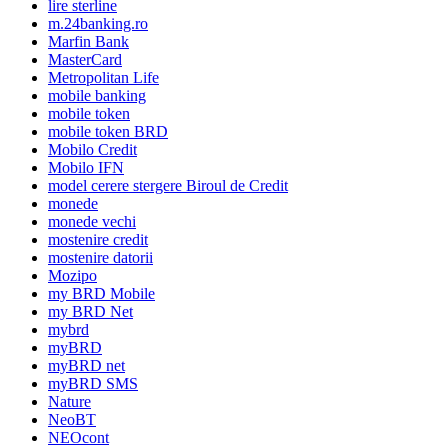
lire sterline
m.24banking.ro
Marfin Bank
MasterCard
Metropolitan Life
mobile banking
mobile token
mobile token BRD
Mobilo Credit
Mobilo IFN
model cerere stergere Biroul de Credit
monede
monede vechi
mostenire credit
mostenire datorii
Mozipo
my BRD Mobile
my BRD Net
mybrd
myBRD
myBRD net
myBRD SMS
Nature
NeoBT
NEOcont