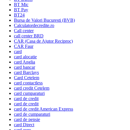
BT Mic
BT Pay
BT24
Bursa de Valori Bucuresti (BVB)
Calculatordecredite.ro
Call center
call center BRD
CAR (Casa de Ajutor Reciproc)
CAR Faur
card
card alocatie
card Anglia
card bancar
card Barclays
Card Cetelem
card contactless
card credit Cetelem
card cumparaturi
card de credit
card de credit
card de credit American Express
card de cumparaturi
card de pensie
card Direct
card euro