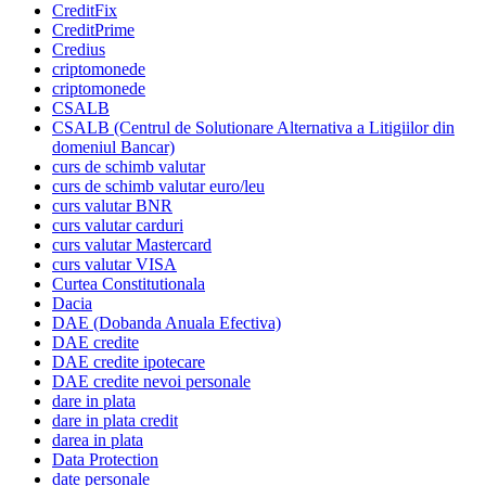
CreditFix
CreditPrime
Credius
criptomonede
criptomonede
CSALB
CSALB (Centrul de Solutionare Alternativa a Litigiilor din
domeniul Bancar)
curs de schimb valutar
curs de schimb valutar euro/leu
curs valutar BNR
curs valutar carduri
curs valutar Mastercard
curs valutar VISA
Curtea Constitutionala
Dacia
DAE (Dobanda Anuala Efectiva)
DAE credite
DAE credite ipotecare
DAE credite nevoi personale
dare in plata
dare in plata credit
darea in plata
Data Protection
date personale