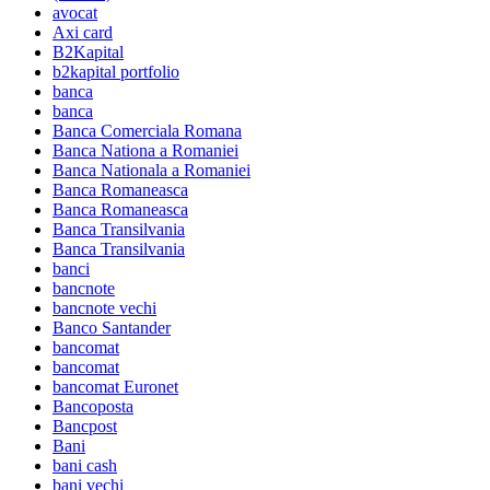
avocat
Axi card
B2Kapital
b2kapital portfolio
banca
banca
Banca Comerciala Romana
Banca Nationa a Romaniei
Banca Nationala a Romaniei
Banca Romaneasca
Banca Romaneasca
Banca Transilvania
Banca Transilvania
banci
bancnote
bancnote vechi
Banco Santander
bancomat
bancomat
bancomat Euronet
Bancoposta
Bancpost
Bani
bani cash
bani vechi