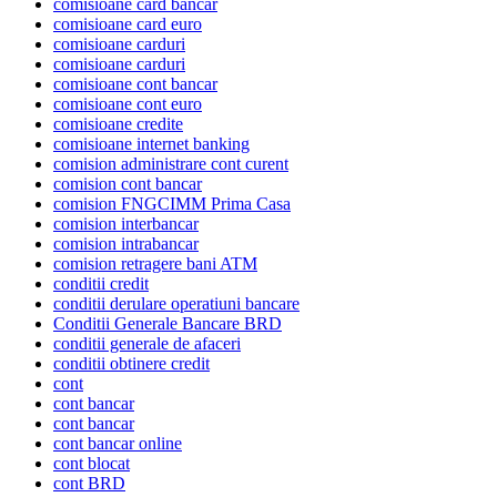
comisioane card bancar
comisioane card euro
comisioane carduri
comisioane carduri
comisioane cont bancar
comisioane cont euro
comisioane credite
comisioane internet banking
comision administrare cont curent
comision cont bancar
comision FNGCIMM Prima Casa
comision interbancar
comision intrabancar
comision retragere bani ATM
conditii credit
conditii derulare operatiuni bancare
Conditii Generale Bancare BRD
conditii generale de afaceri
conditii obtinere credit
cont
cont bancar
cont bancar
cont bancar online
cont blocat
cont BRD