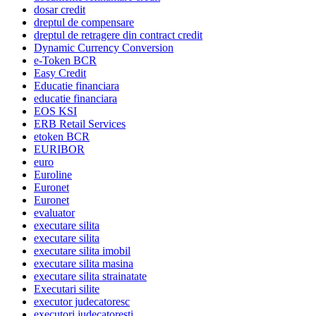
dosar credit
dreptul de compensare
dreptul de retragere din contract credit
Dynamic Currency Conversion
e-Token BCR
Easy Credit
Educatie financiara
educatie financiara
EOS KSI
ERB Retail Services
etoken BCR
EURIBOR
euro
Euroline
Euronet
Euronet
evaluator
executare silita
executare silita
executare silita imobil
executare silita masina
executare silita strainatate
Executari silite
executor judecatoresc
executori judecatoresti