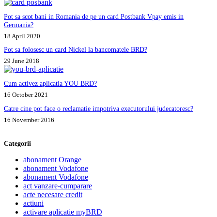
Pot sa scot bani in Romania de pe un card Postbank Vpay emis in
Germania?
18 April 2020
Pot sa folosesc un card Nickel la bancomatele BRD?
29 June 2018
Cum activez aplicatia YOU BRD?
16 October 2021
Catre cine pot face o reclamatie impotriva executorului judecatoresc?
16 November 2016
Categorii
abonament Orange
abonament Vodafone
abonament Vodafone
act vanzare-cumparare
acte necesare credit
actiuni
activare aplicatie myBRD