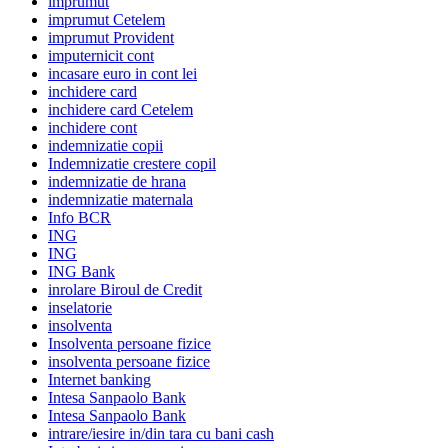
imprumut
imprumut Cetelem
imprumut Provident
imputernicit cont
incasare euro in cont lei
inchidere card
inchidere card Cetelem
inchidere cont
indemnizatie copii
Indemnizatie crestere copil
indemnizatie de hrana
indemnizatie maternala
Info BCR
ING
ING
ING Bank
inrolare Biroul de Credit
inselatorie
insolventa
Insolventa persoane fizice
insolventa persoane fizice
Internet banking
Intesa Sanpaolo Bank
Intesa Sanpaolo Bank
intrare/iesire in/din tara cu bani cash