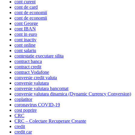
cont curent
cont de card
cont de economii
cont de economii
cont George
cont IBAN
cont in euro
cont inactiv
cont online
cont salariu
contestatie executare silita
contract banca
contract credit
contract Vodafone
conversie credit valuta
conversie valutara
conversie valutara bancomat
conversie valutara dinamica (Dynamic Currency Conversion)
coplatitor
coronavirus COVID-19
cost poprire
CRC
CRC – Colectare Recuperare Creante
credit
credit car