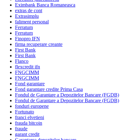
Eximbank Banca Romaneasca
extras de cont
Extrasimplu
faliment personal
Ferratum
Ferratum
Finopro IFN
firma recuperare creante
First Bank
First Bank
Flanco
flexcredit ifn
FNGCIMM
FNGCIMM
Fond garantare
Fond garantare credite Prima Casa
Fondul de Garantare a Depozitelor Bancare (FGDB)
Fondul de Garantare a Depozitelor Bancare (FGDB)
fonduri europene
Fortunato
franci elvetieni
frauda bitcoin
fraude
garant credit
Garantarea depozitelor bancare