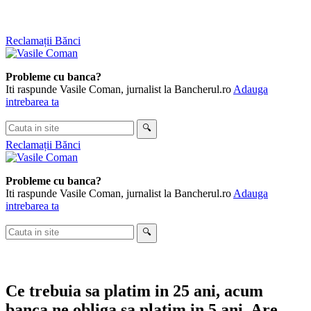
Skip
Reclamații Bănci
to
content
Probleme cu banca?
Iti raspunde Vasile Coman, jurnalist la Bancherul.ro
Adauga
intrebarea ta
Cauta
🔍
in
Reclamații Bănci
site
Probleme cu banca?
Iti raspunde Vasile Coman, jurnalist la Bancherul.ro
Adauga
intrebarea ta
Cauta
🔍
in
site
Ce trebuia sa platim in 25 ani, acum
banca ne obliga sa platim in 5 ani. Are