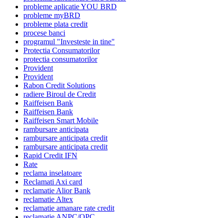
probleme aplicatie YOU BRD
probleme myBRD
probleme plata credit
procese banci
programul "Investeste in tine"
Protectia Consumatorilor
protectia consumatorilor
Provident
Provident
Rabon Credit Solutions
radiere Biroul de Credit
Raiffeisen Bank
Raiffeisen Bank
Raiffeisen Smart Mobile
rambursare anticipata
rambursare anticipata credit
rambursare anticipata credit
Rapid Credit IFN
Rate
reclama inselatoare
Reclamati Axi card
reclamatie Alior Bank
reclamatie Altex
reclamatie amanare rate credit
reclamatie ANPC/OPC