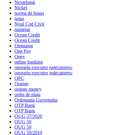
Nextebank
Nickel
norma de hrana
notar
Noul Cod Civil
numerar
Ocean Credit
Ocean Credit
Omniasig
One Pay
Oney
online banking
onorariu executor judecatoresc
onorariu executor judecatoresc
OPC
Orange
orange money
ordin de plata
Ordonanta Guvernului
OTP Bank
OTP Bank
OUG 37/2020
OUG 50
OUG 50
OUG 50/2010