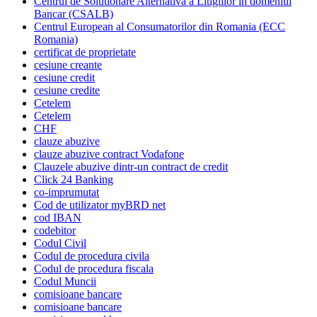
Centrul de Solutionare Alternativa a Litigiilor in domeniul
Bancar (CSALB)
Centrul European al Consumatorilor din Romania (ECC
Romania)
certificat de proprietate
cesiune creante
cesiune credit
cesiune credite
Cetelem
Cetelem
CHF
clauze abuzive
clauze abuzive contract Vodafone
Clauzele abuzive dintr-un contract de credit
Click 24 Banking
co-imprumutat
Cod de utilizator myBRD net
cod IBAN
codebitor
Codul Civil
Codul de procedura civila
Codul de procedura fiscala
Codul Muncii
comisioane bancare
comisioane bancare