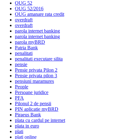
OUG 52
OUG 52/2016
OUG amanare rata credit
overdraft
overdraft
parola internet banking
parola internet banking
parola myBRD
Patria Bank
penalitati
penalitati executare silita
pensie
Pensie privata Pilon 2
Pensie privata pilon 3
pensiuni maramures
People
Persoane juridice
PFA
Pilonul 2 de pensii
PIN aplicatie myBRD
Piraeus Bank
plata cu cardul pe internet
plata in euro
plati
plati online