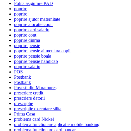
Polita asigurare PAD
poprire
poprire
poprire ajutor maternitate
poprire alocatie copil
poprire card salariu
poprire cont
poprire diurna
poprire pensie
poprire pensie alimentara copil
poprire pensie boala
poprire pensie handicap
poprire salariu
POS
Postbank
Postbank
Povesti din Maramureș
prescriere credit
prescriere datorii
prescriptie
prescriptie executare silita
Prima Casa
problema card Nickel
problema functionare aplicatie mobile banking
problema functionare card bancar