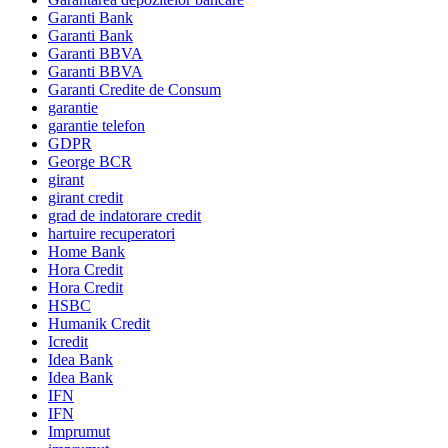
Garanti Bank
Garanti Bank
Garanti BBVA
Garanti BBVA
Garanti Credite de Consum
garantie
garantie telefon
GDPR
George BCR
girant
girant credit
grad de indatorare credit
hartuire recuperatori
Home Bank
Hora Credit
Hora Credit
HSBC
Humanik Credit
Icredit
Idea Bank
Idea Bank
IFN
IFN
Imprumut