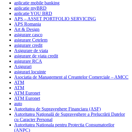
aplicatie mobile banking
aplicatie myBRD
aplicatie YOU BRD
APS – ASSET PORTFOLIO SERVICING
APS Romania
Art & Design
asigurare casco
asigurare Cetelem
asigurare credit
Asigurare de viata
asigurare de viata credit
asigurare RCA
Asigurari
asigurari locuinte
Asociatia de Management al Creantelor Comerciale – AMCC
ATM
ATM
ATM Euronet
ATM Euronet
auto
Autoritatea de Supraveghere Financiara (ASF)
Autoritatea Naţională de Supraveghere a Prelucrării Datelor
cu Caracter Personal
Autoritatea Nationala pentru Protectia Consumatorilor
(ANPC)