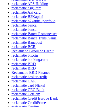
reclamatie APS Holding
reclamatie asigurare
reclamatie Axi card
reclamatie B2Kapital
reclamatie b2kapital portfolio
reclamatie banca
reclamatie banca
reclamatie Banca Romaneasca
reclamatie Banca Transilvania
reclamatie Bancpost
reclamatie BCR
Reclamatie Biroul de Credit
reclamatie bitcoin
reclamatie booking.com
reclamatie BRD
reclamatie BRD
Reclamatie BRD Finance
reclamatie broker credit
reclamatie CAR
reclamatie card Nickel
reclamatie CEC Bank
reclamatie Cetelem
reclamatie Credit Europe Bank
reclamatie CreditPrime
reclamatie Credius