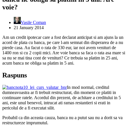
voie?
Vasile Coman
21 January 2014
Am un credit ipotecar care a fost declarat anticipat si am ajuns la un
acord de plata cu banca, pe care l-am semnat din disperarea de a nu
pierde casa. Au facut o rata de 330 eur, iar noi avem venituri de
1400 ron si cu 2 copii mici. Are voie banca sa faca o rata asa mare si
sa nu se mai tina cont de venituri? Ce trebuia sa platim in 25 ani,
acum banca ne obliga sa platim in 5 ani.
Raspuns
In mod normal, creditul
dumneavoastra ar fi trebuit restructurat, din moment ce platiti in
continuare ratele. Acordul din prezent, de achitare a creditului in 5
ani, este unul benevol, intrucat ati ramas restantieri si erati in
pericolul de a fi executat silit.
Probabil ca din aceasta cauza, banca nu a putut sau nu a dorit sa va
restructureze imprumutul.