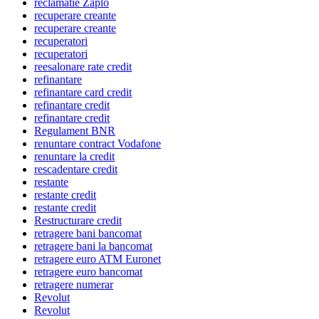
reclamatie Zaplo
recuperare creante
recuperare creante
recuperatori
recuperatori
reesalonare rate credit
refinantare
refinantare card credit
refinantare credit
refinantare credit
Regulament BNR
renuntare contract Vodafone
renuntare la credit
rescadentare credit
restante
restante credit
restante credit
Restructurare credit
retragere bani bancomat
retragere bani la bancomat
retragere euro ATM Euronet
retragere euro bancomat
retragere numerar
Revolut
Revolut