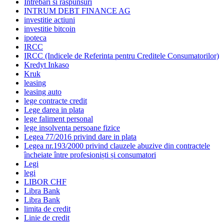
Intrebari si raspunsuri
INTRUM DEBT FINANCE AG
investitie actiuni
investitie bitcoin
ipoteca
IRCC
IRCC (Indicele de Referinta pentru Creditele Consumatorilor)
Kredyt Inkaso
Kruk
leasing
leasing auto
lege contracte credit
Lege darea in plata
lege faliment personal
lege insolventa persoane fizice
Legea 77/2016 privind dare in plata
Legea nr.193/2000 privind clauzele abuzive din contractele
încheiate între profesioniști și consumatori
Legi
legi
LIBOR CHF
Libra Bank
Libra Bank
limita de credit
Linie de credit