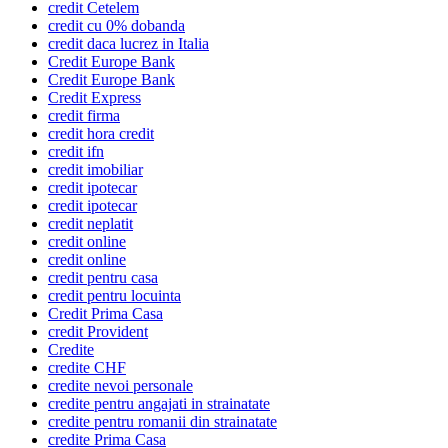
credit Cetelem
credit cu 0% dobanda
credit daca lucrez in Italia
Credit Europe Bank
Credit Europe Bank
Credit Express
credit firma
credit hora credit
credit ifn
credit imobiliar
credit ipotecar
credit ipotecar
credit neplatit
credit online
credit online
credit pentru casa
credit pentru locuinta
Credit Prima Casa
credit Provident
Credite
credite CHF
credite nevoi personale
credite pentru angajati in strainatate
credite pentru romanii din strainatate
credite Prima Casa