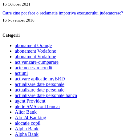
16 October 2021
Catre cine pot face o reclamatie impotriva executorului judecatoresc?
16 November 2016
Categorii
abonament Orange
abonament Vodafone
abonament Vodafone
act vanzare-cumparare
acte necesare credit
actiuni
activare aplicatie myBRD
actualizare date personale
actualizare date personale
actualizare date personale banca
agent Provident
alerte SMS cont bancar
Alior Bank
Alo 24 Banking
alocatie copil
Alpha Bank
Alpha Bank