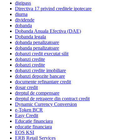
digipass
Directiva 17 privind creditele ipotecare
diurna
dividende
dobanda
Dobanda Anuala Efectiva (DAE)
Dobanda legala
dobanda penalizatoare
dobanda penalizatoare
dobanzi credit executat silit
dobanzi credite
dobanzi credite
dobanzi credite imobiliare
dobanzi depozite bancare
documente refinantare credit
dosar credit
dreptul de compensare
dreptul de retragere din contract credit
Dynamic Currency Conversion
e-Token BCR
Easy Credit
Educatie financiara
educatie financiara
EOS KSI
ERB Retail Services