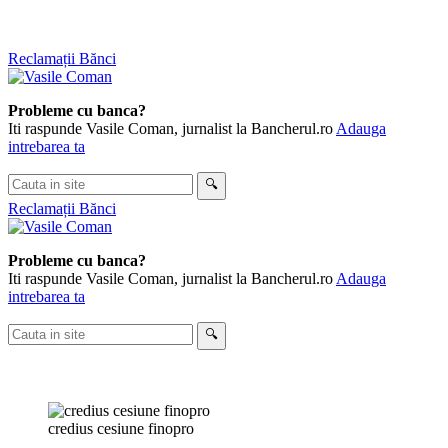
Skip
Reclamații Bănci
to
content
Probleme cu banca?
Iti raspunde Vasile Coman, jurnalist la Bancherul.ro
Adauga
intrebarea ta
Cauta
🔍
in
Reclamații Bănci
site
Probleme cu banca?
Iti raspunde Vasile Coman, jurnalist la Bancherul.ro
Adauga
intrebarea ta
Cauta
🔍
in
site
credius cesiune finopro