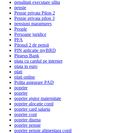
penalitati executare silita
pensie
Pensie privata Pilon 2
Pensie privata pilon 3
pensiuni maramures
People
Persoane juridice
PFA
Pilonul 2 de pensii
PIN aplicatie myBRD
Piraeus Bank
plata cu cardul pe internet
plata in euro
plati
plati online
Polita asigurare PAD
poprire
poprire
poprire ajutor maternitate
poprire alocatie copil
poprire card salariu
poprire cont
poprire diurna
poprire pensie
poprire pensie alimentara copil