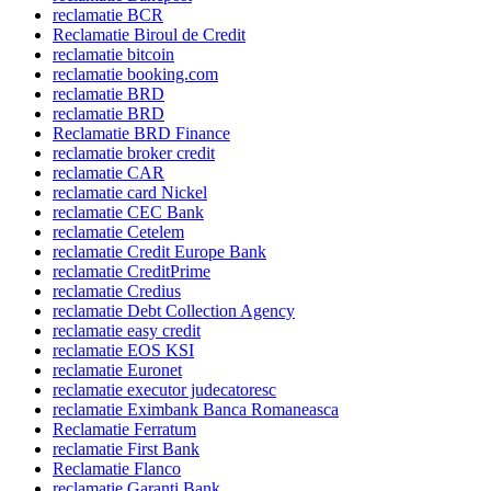
reclamatie BCR
Reclamatie Biroul de Credit
reclamatie bitcoin
reclamatie booking.com
reclamatie BRD
reclamatie BRD
Reclamatie BRD Finance
reclamatie broker credit
reclamatie CAR
reclamatie card Nickel
reclamatie CEC Bank
reclamatie Cetelem
reclamatie Credit Europe Bank
reclamatie CreditPrime
reclamatie Credius
reclamatie Debt Collection Agency
reclamatie easy credit
reclamatie EOS KSI
reclamatie Euronet
reclamatie executor judecatoresc
reclamatie Eximbank Banca Romaneasca
Reclamatie Ferratum
reclamatie First Bank
Reclamatie Flanco
reclamatie Garanti Bank