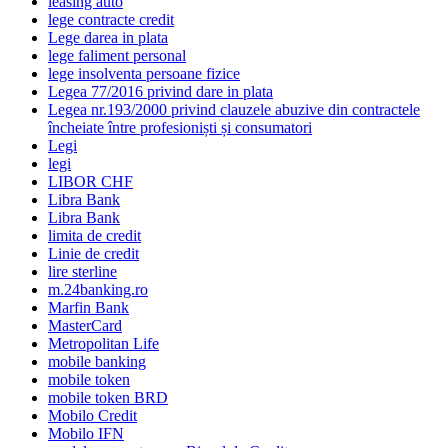
leasing auto
lege contracte credit
Lege darea in plata
lege faliment personal
lege insolventa persoane fizice
Legea 77/2016 privind dare in plata
Legea nr.193/2000 privind clauzele abuzive din contractele
încheiate între profesioniști și consumatori
Legi
legi
LIBOR CHF
Libra Bank
Libra Bank
limita de credit
Linie de credit
lire sterline
m.24banking.ro
Marfin Bank
MasterCard
Metropolitan Life
mobile banking
mobile token
mobile token BRD
Mobilo Credit
Mobilo IFN