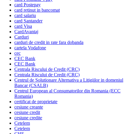
card Postepay
card retinut in bancomat
card salariu
card Santander
card Visa
CardAvantaj
Carduri
carduri de credit in rate fara dobanda
cartela Vodafone
cec
CEC Bank
CEC Bank
Centrala Riscului de Credit (CRC)
Centrala Riscului de Credit (CRC)
Centrul de Solutionare Alternativa a Litigiilor in domeniul
Bancar (CSALB)
Centrul European al Consumatorilor din Romania (ECC
Romania)
certificat de proprietate
cesiune creante
cesiune credit
cesiune credite
Cetelem
Cetelem
CHF