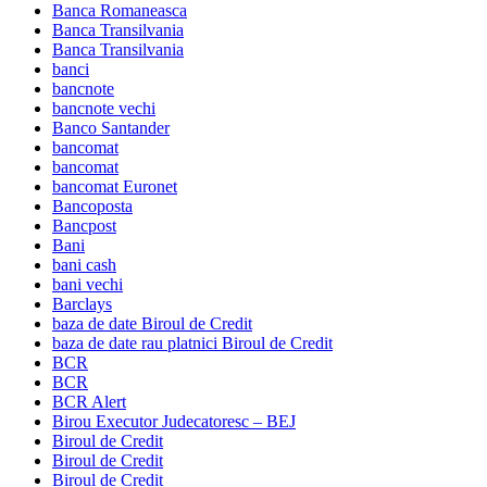
Banca Romaneasca
Banca Transilvania
Banca Transilvania
banci
bancnote
bancnote vechi
Banco Santander
bancomat
bancomat
bancomat Euronet
Bancoposta
Bancpost
Bani
bani cash
bani vechi
Barclays
baza de date Biroul de Credit
baza de date rau platnici Biroul de Credit
BCR
BCR
BCR Alert
Birou Executor Judecatoresc – BEJ
Biroul de Credit
Biroul de Credit
Biroul de Credit