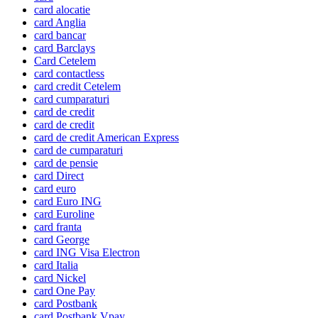
card alocatie
card Anglia
card bancar
card Barclays
Card Cetelem
card contactless
card credit Cetelem
card cumparaturi
card de credit
card de credit
card de credit American Express
card de cumparaturi
card de pensie
card Direct
card euro
card Euro ING
card Euroline
card franta
card George
card ING Visa Electron
card Italia
card Nickel
card One Pay
card Postbank
card Postbank Vpay