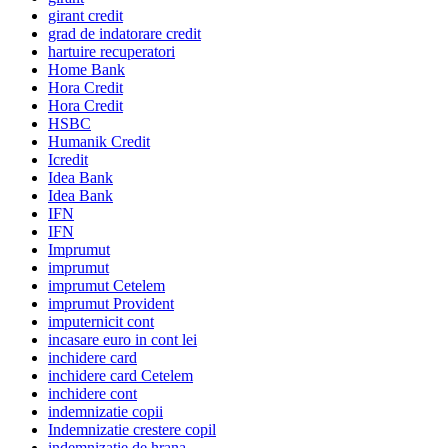
girant credit
grad de indatorare credit
hartuire recuperatori
Home Bank
Hora Credit
Hora Credit
HSBC
Humanik Credit
Icredit
Idea Bank
Idea Bank
IFN
IFN
Imprumut
imprumut
imprumut Cetelem
imprumut Provident
imputernicit cont
incasare euro in cont lei
inchidere card
inchidere card Cetelem
inchidere cont
indemnizatie copii
Indemnizatie crestere copil
indemnizatie de hrana