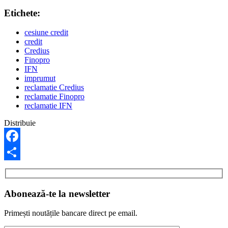
Etichete:
cesiune credit
credit
Credius
Finopro
IFN
imprumut
reclamatie Credius
reclamatie Finopro
reclamatie IFN
Distribuie
Facebook
Share
Abonează-te la newsletter
Primești noutățile bancare direct pe email.