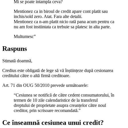
Mi se poate intampla ceva?
Mentionez ca in biroul de credit apare cont platit sau
inchis/sold zero. Atat. Fara alte detalii.
Mentionez ca n-am platit nicio rată pana acum pentru ca
nu am fost instiintata ca trebuie sa platesc in alta parte.
Multumesc”
Raspuns
Stimată doamnă,
Credius este obligată de lege să vă înștiințeze după cesionarea
creditului către o altă firmă creditoare.
Art. 71 din OUG 50/2010 prevede următoarele:
“Cesiunea se notifică de către cedent consumatorului, în
termen de 10 zile calendaristice de la transferul
dreptului de proprietate asupra creanțelor către noul
creditor, prin scrisoare recomandată.”
Ce înseamnă cesiunea unui credit?