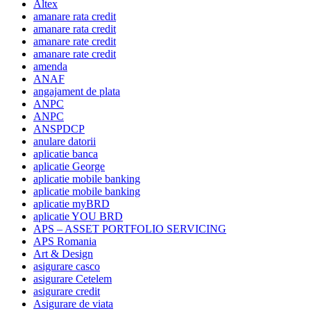
Altex
amanare rata credit
amanare rata credit
amanare rate credit
amanare rate credit
amenda
ANAF
angajament de plata
ANPC
ANPC
ANSPDCP
anulare datorii
aplicatie banca
aplicatie George
aplicatie mobile banking
aplicatie mobile banking
aplicatie myBRD
aplicatie YOU BRD
APS – ASSET PORTFOLIO SERVICING
APS Romania
Art & Design
asigurare casco
asigurare Cetelem
asigurare credit
Asigurare de viata