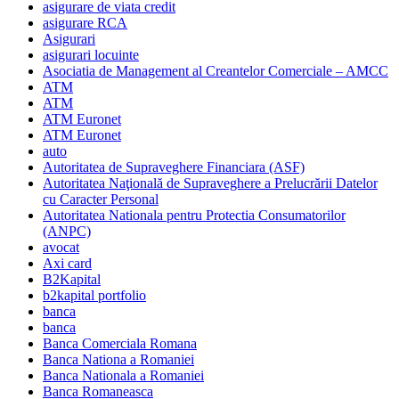
asigurare de viata credit
asigurare RCA
Asigurari
asigurari locuinte
Asociatia de Management al Creantelor Comerciale – AMCC
ATM
ATM
ATM Euronet
ATM Euronet
auto
Autoritatea de Supraveghere Financiara (ASF)
Autoritatea Naţională de Supraveghere a Prelucrării Datelor
cu Caracter Personal
Autoritatea Nationala pentru Protectia Consumatorilor
(ANPC)
avocat
Axi card
B2Kapital
b2kapital portfolio
banca
banca
Banca Comerciala Romana
Banca Nationa a Romaniei
Banca Nationala a Romaniei
Banca Romaneasca