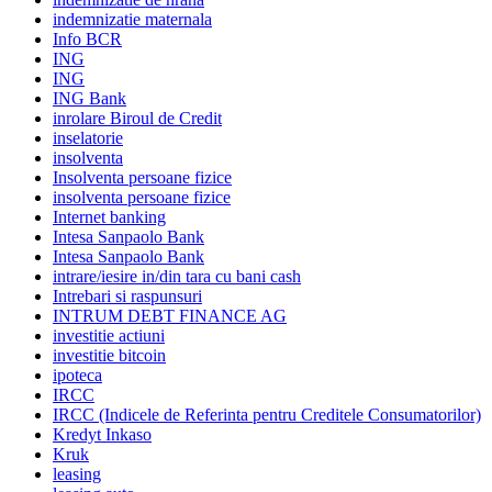
indemnizatie maternala
Info BCR
ING
ING
ING Bank
inrolare Biroul de Credit
inselatorie
insolventa
Insolventa persoane fizice
insolventa persoane fizice
Internet banking
Intesa Sanpaolo Bank
Intesa Sanpaolo Bank
intrare/iesire in/din tara cu bani cash
Intrebari si raspunsuri
INTRUM DEBT FINANCE AG
investitie actiuni
investitie bitcoin
ipoteca
IRCC
IRCC (Indicele de Referinta pentru Creditele Consumatorilor)
Kredyt Inkaso
Kruk
leasing