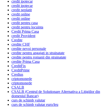
credit ipotecar
credit ipotecar
credit neplatit
credit online
credit online
credit pentru casa
credit pentru locuinta
Credit Prima Casa
credit Provident
Credite
credite CHF
credite nevoi personale
credite pentru angajati in strainatate
credite pentru romanii din strainatate
credite Prima Casa
CreditFix
CreditPrime
Credius
criptomonede
criptomonede
CSALB
CSALB (Centrul de Solutionare Alternativa a Litigiilor din
domeniul Bancar)
curs de schimb valutar
curs de schimb valutar euro/leu