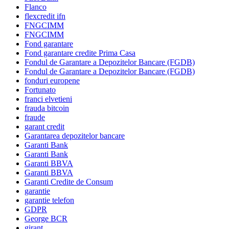
Flanco
flexcredit ifn
FNGCIMM
FNGCIMM
Fond garantare
Fond garantare credite Prima Casa
Fondul de Garantare a Depozitelor Bancare (FGDB)
Fondul de Garantare a Depozitelor Bancare (FGDB)
fonduri europene
Fortunato
franci elvetieni
frauda bitcoin
fraude
garant credit
Garantarea depozitelor bancare
Garanti Bank
Garanti Bank
Garanti BBVA
Garanti BBVA
Garanti Credite de Consum
garantie
garantie telefon
GDPR
George BCR
girant