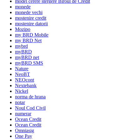
model cerere stergere Biroul de Credit
monede
monede vechi
mostenire credit
mostenire datorii
Mozipo
my BRD Mobile
my BRD Net
mybrd
myBRD
myBRD net
myBRD SMS
Nature
NeoBT
NEOcont
Nextebank
Nickel
norma de hrana
notar
Noul Cod Civil
numerar
Ocean Credit
Ocean Credit
Omniasig
One Pay