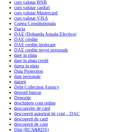
curs valutar BNR
curs valutar carduri
curs valutar Mastercard
curs valutar VISA
Curtea Constitutionala
Dacia
DAE (Dobanda Anuala Efectiva)
DAE credite
DAE credite ipotecare
DAE credite nevoi personale
dare in plata
dare in plata credit
darea in plata
Data Protection
date personale
datorii
Debt Collection Agency
depozit bancar
Depozite
deschidere cont online
descoperire de card
descoperit autorizat de cont – DAC
descoperit de card
descoperit de cont
Digi (RCS&RDS)