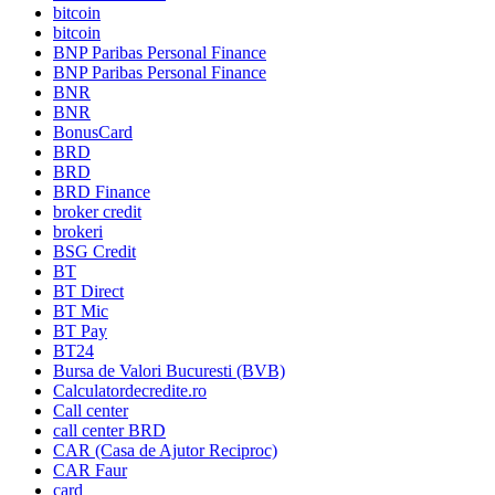
bitcoin
bitcoin
BNP Paribas Personal Finance
BNP Paribas Personal Finance
BNR
BNR
BonusCard
BRD
BRD
BRD Finance
broker credit
brokeri
BSG Credit
BT
BT Direct
BT Mic
BT Pay
BT24
Bursa de Valori Bucuresti (BVB)
Calculatordecredite.ro
Call center
call center BRD
CAR (Casa de Ajutor Reciproc)
CAR Faur
card