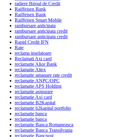
radiere Biroul de Credit
Raiffeisen Bank
Raiffeisen Bank
Raiffeisen Smart Mobile
rambursare anticipata
rambursare anticipata credit
rambursare anticipata credit
Rapid Credit IFN
Rate
reclama inselatoare
Reclamati Axi card
reclamatie Alior Bank
reclamatie Altex
reclamatie amanare rate credit
reclamatie ANPC/OPC
reclamatie APS Holding
reclamatie asigurare
reclamatie Axi card
reclamatie B2Kapital
reclamatie b2kapital portfolio
reclamatie banca
reclamatie banca
reclamatie Banca Romaneasca
reclamatie Banca Transilvania
reclamatie Bancpost