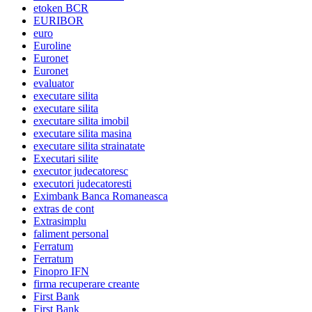
etoken BCR
EURIBOR
euro
Euroline
Euronet
Euronet
evaluator
executare silita
executare silita
executare silita imobil
executare silita masina
executare silita strainatate
Executari silite
executor judecatoresc
executori judecatoresti
Eximbank Banca Romaneasca
extras de cont
Extrasimplu
faliment personal
Ferratum
Ferratum
Finopro IFN
firma recuperare creante
First Bank
First Bank