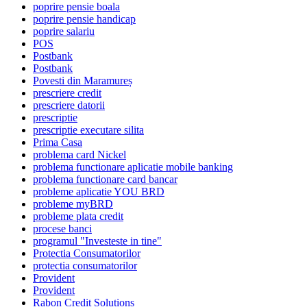
poprire pensie boala
poprire pensie handicap
poprire salariu
POS
Postbank
Postbank
Povesti din Maramureș
prescriere credit
prescriere datorii
prescriptie
prescriptie executare silita
Prima Casa
problema card Nickel
problema functionare aplicatie mobile banking
problema functionare card bancar
probleme aplicatie YOU BRD
probleme myBRD
probleme plata credit
procese banci
programul "Investeste in tine"
Protectia Consumatorilor
protectia consumatorilor
Provident
Provident
Rabon Credit Solutions