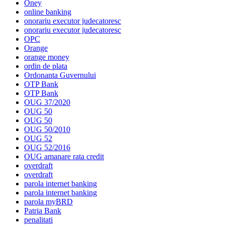
Oney
online banking
onorariu executor judecatoresc
onorariu executor judecatoresc
OPC
Orange
orange money
ordin de plata
Ordonanta Guvernului
OTP Bank
OTP Bank
OUG 37/2020
OUG 50
OUG 50
OUG 50/2010
OUG 52
OUG 52/2016
OUG amanare rata credit
overdraft
overdraft
parola internet banking
parola internet banking
parola myBRD
Patria Bank
penalitati