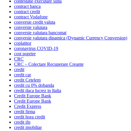
contestatie executare silita
contract banca
contract credit
contract Vodafone
conversie credit valuta
conversie valutara
conversie valutara bancomat
conversie valutara dinamica (Dynamic Currency Conversion)
coplatitor
coronavirus COVID-19
cost poprire
CRC
CRC – Colectare Recuperare Creante
credit
credit car
credit Cetelem
credit cu 0% dobanda
credit daca lucrez in Italia
Credit Europe Bank
Credit Europe Bank
Credit Express
credit firma
credit hora credit
credit ifn
credit imobiliar