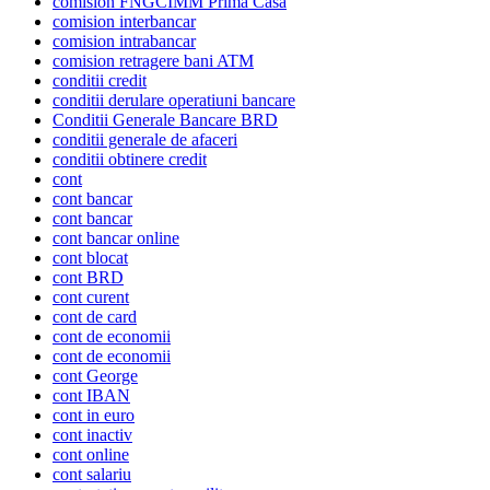
comision FNGCIMM Prima Casa
comision interbancar
comision intrabancar
comision retragere bani ATM
conditii credit
conditii derulare operatiuni bancare
Conditii Generale Bancare BRD
conditii generale de afaceri
conditii obtinere credit
cont
cont bancar
cont bancar
cont bancar online
cont blocat
cont BRD
cont curent
cont de card
cont de economii
cont de economii
cont George
cont IBAN
cont in euro
cont inactiv
cont online
cont salariu