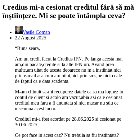
Credius mi-a cesionat creditul fără să mă
înștiințeze. Mi se poate întâmpla ceva?
Vasile Coman
22 August 2025
“Buna seara,
Am un credit facut la Credius IFN. Pe langa acesta mai
am,din pacate,credite si la alte IFN uri. Avand prea
multe,am uitat de acesta deoarece nu m a instiintat nici
prin e-mail asa cum am bifat,nici prin sms,pe nicio cale
de faptul ca e data scadenta.
M-am chinuit sa-mi recuperez datele ca sa ma loghez in
contul de client si acolo am vazut,abia azi ca e cesionat
creditul meu fara a fi anuntata si nici macar nu stiu ce
inseamna acest lucru.
Creditul mi-a fost acordat pe 28.06.2025 si cesionat pe
30.06.2025.
Ce pot face in acest caz? Nu trebuia sa fiu instiintata?