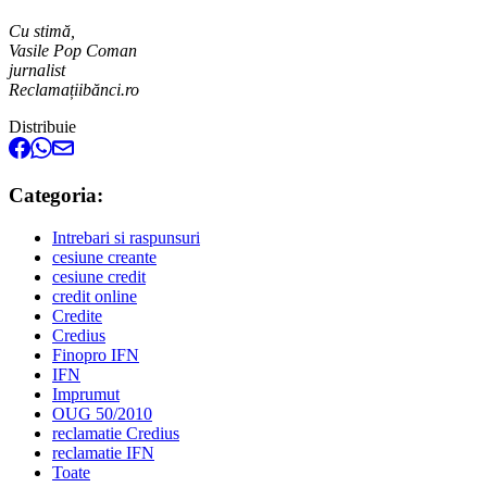
Cu stimă,
Vasile Pop Coman
jurnalist
Reclamațiibănci.ro
Distribuie
Categoria:
Intrebari si raspunsuri
cesiune creante
cesiune credit
credit online
Credite
Credius
Finopro IFN
IFN
Imprumut
OUG 50/2010
reclamatie Credius
reclamatie IFN
Toate