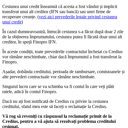
Cesiunea unui credit înseamnă că acesta a fost vândut și implicit
transferat unui alt creditor (IFN sau bancă) sau unei firme de
recuperare creanțe. (
vezi aici prevederile legale privind cesiunea
unui credit
)
În cazul dumneavoastră, întrucât cesiunea s-a făcut după doar 2 zile
de la obținerea împrumutului, cesiunea putea fi făcută doar unui alt
creditor, în speță Finopro IFN.
În aceste condiții, toate prevederile contractului încheiat cu Credius
vor rămâne neschimbate, chiar dacă împrumutul a fost transferat la
Finopro.
Așadar, dobânda creditului, perioada de rambursare, comisioanele și
alte prevederi contractuale vor rămâne neschimbate.
Singurul lucru care se va schimba va fi contul în care veți plăti
ratele, adică în contul Finopro.
Dacă nu ați fost notificată de Credius cu privire la cesiunea
creditului, sfatul meu este să faceți o reclamație la Credius.
Vă rog să reveniți cu răspunsul la reclamație primit de la
Credius, pentru a vă ajuta să rezolvați problema creditului
cesionat.