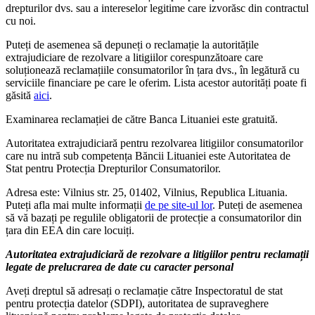
drepturilor dvs. sau a intereselor legitime care izvorăsc din contractul
cu noi.
Puteți de asemenea să depuneți o reclamație la autoritățile
extrajudiciare de rezolvare a litigiilor corespunzătoare care
soluționează reclamațiile consumatorilor în țara dvs., în legătură cu
serviciile financiare pe care le oferim. Lista acestor autorități poate fi
găsită
aici
.
Examinarea reclamației de către Banca Lituaniei este gratuită.
Autoritatea extrajudiciară pentru rezolvarea litigiilor consumatorilor
care nu intră sub competența Băncii Lituaniei este Autoritatea de
Stat pentru Protecția Drepturilor Consumatorilor.
Adresa este: Vilnius str. 25, 01402, Vilnius, Republica Lituania.
Puteți afla mai multe informații
de pe site-ul lor
. Puteți de asemenea
să vă bazați pe regulile obligatorii de protecție a consumatorilor din
țara din EEA din care locuiți.
Autoritatea extrajudiciară de rezolvare a litigiilor pentru reclamații
legate de prelucrarea de date cu caracter personal
Aveți dreptul să adresați o reclamație către Inspectoratul de stat
pentru protecția datelor (SDPI), autoritatea de supraveghere