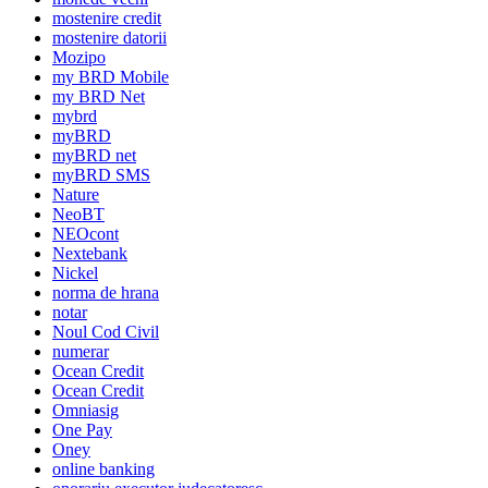
mostenire credit
mostenire datorii
Mozipo
my BRD Mobile
my BRD Net
mybrd
myBRD
myBRD net
myBRD SMS
Nature
NeoBT
NEOcont
Nextebank
Nickel
norma de hrana
notar
Noul Cod Civil
numerar
Ocean Credit
Ocean Credit
Omniasig
One Pay
Oney
online banking