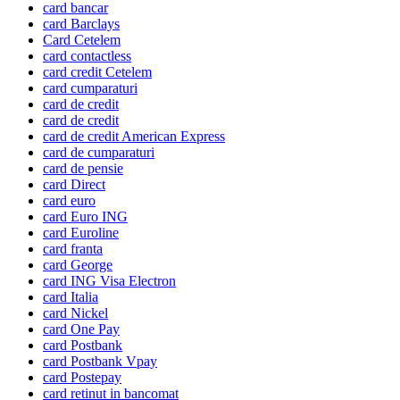
card bancar
card Barclays
Card Cetelem
card contactless
card credit Cetelem
card cumparaturi
card de credit
card de credit
card de credit American Express
card de cumparaturi
card de pensie
card Direct
card euro
card Euro ING
card Euroline
card franta
card George
card ING Visa Electron
card Italia
card Nickel
card One Pay
card Postbank
card Postbank Vpay
card Postepay
card retinut in bancomat