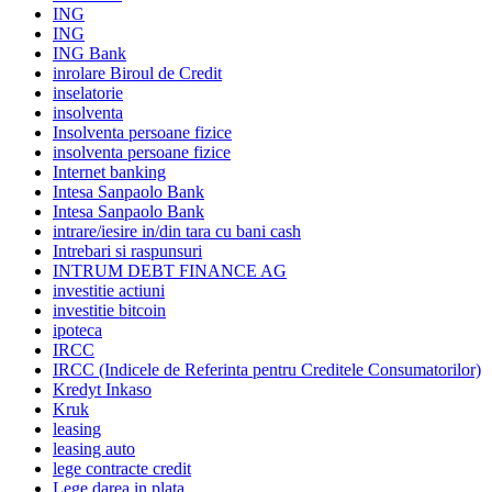
ING
ING
ING Bank
inrolare Biroul de Credit
inselatorie
insolventa
Insolventa persoane fizice
insolventa persoane fizice
Internet banking
Intesa Sanpaolo Bank
Intesa Sanpaolo Bank
intrare/iesire in/din tara cu bani cash
Intrebari si raspunsuri
INTRUM DEBT FINANCE AG
investitie actiuni
investitie bitcoin
ipoteca
IRCC
IRCC (Indicele de Referinta pentru Creditele Consumatorilor)
Kredyt Inkaso
Kruk
leasing
leasing auto
lege contracte credit
Lege darea in plata