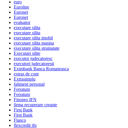
euro
Euroline
Euronet
Euronet
evaluator
executare silita
executare silita
executare silita imobil
executare silita masina
executare silita strainatate
Executari silite
executor judecatoresc
executori judecatoresti
Eximbank Banca Romaneasca
extras de cont
Extrasimplu
faliment personal
Ferratum
Ferratum
Finopro IFN
firma recuperare creante
First Bank
First Bank
Flanco
flexcredit ifn