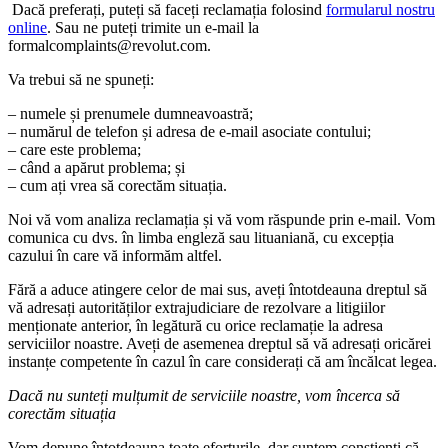
Dacă preferați, puteți să faceți reclamația folosind
formularul nostru
online
. Sau ne puteți trimite un e-mail la
formalcomplaints@revolut.com.
Va trebui să ne spuneți:
– numele și prenumele dumneavoastră;
– numărul de telefon și adresa de e-mail asociate contului;
– care este problema;
– când a apărut problema; și
– cum ați vrea să corectăm situația.
Noi vă vom analiza reclamația și vă vom răspunde prin e-mail. Vom
comunica cu dvs. în limba engleză sau lituaniană, cu excepția
cazului în care vă informăm altfel.
Fără a aduce atingere celor de mai sus, aveți întotdeauna dreptul să
vă adresați autorităților extrajudiciare de rezolvare a litigiilor
menționate anterior, în legătură cu orice reclamație la adresa
serviciilor noastre. Aveți de asemenea dreptul să vă adresați oricărei
instanțe competente în cazul în care considerați că am încălcat legea.
Dacă nu sunteți mulțumit de serviciile noastre, vom încerca să
corectăm situația
Vom depune întotdeauna toate eforturile, dar suntem conștienți că