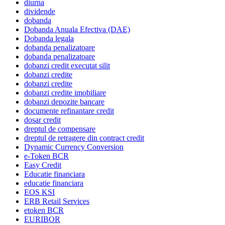
diurna
dividende
dobanda
Dobanda Anuala Efectiva (DAE)
Dobanda legala
dobanda penalizatoare
dobanda penalizatoare
dobanzi credit executat silit
dobanzi credite
dobanzi credite
dobanzi credite imobiliare
dobanzi depozite bancare
documente refinantare credit
dosar credit
dreptul de compensare
dreptul de retragere din contract credit
Dynamic Currency Conversion
e-Token BCR
Easy Credit
Educatie financiara
educatie financiara
EOS KSI
ERB Retail Services
etoken BCR
EURIBOR