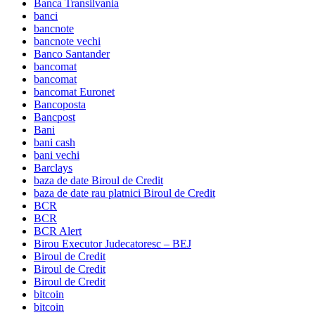
Banca Transilvania
banci
bancnote
bancnote vechi
Banco Santander
bancomat
bancomat
bancomat Euronet
Bancoposta
Bancpost
Bani
bani cash
bani vechi
Barclays
baza de date Biroul de Credit
baza de date rau platnici Biroul de Credit
BCR
BCR
BCR Alert
Birou Executor Judecatoresc – BEJ
Biroul de Credit
Biroul de Credit
Biroul de Credit
bitcoin
bitcoin