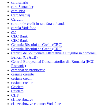
card salariu
card Santander
card Visa
CardAvantaj
Carduri
carduri de credit in rate fara dobanda
cartela Vodafone
cec
CEC Bank
CEC Bank
Centrala Riscului de Credit (CRC)
Centrala Riscului de Credit (CRC)
Centrul de Solutionare Alternativa a Litigiilor in domeniul
Bancar (CSALB)
Centrul European al Consumatorilor din Romania (ECC
Romania)
certificat de proprietate
cesiune creante
cesiune credit
cesiune credite
Cetelem
Cetelem
CHF
clauze abuzive
clauze abuzive contract Vodafone