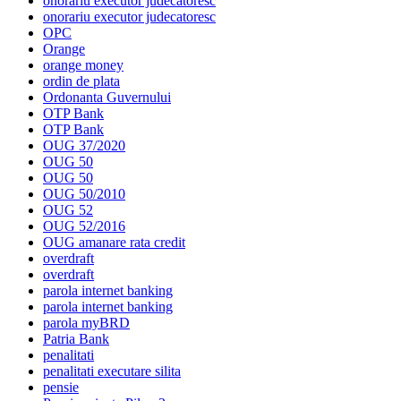
onorariu executor judecatoresc
onorariu executor judecatoresc
OPC
Orange
orange money
ordin de plata
Ordonanta Guvernului
OTP Bank
OTP Bank
OUG 37/2020
OUG 50
OUG 50
OUG 50/2010
OUG 52
OUG 52/2016
OUG amanare rata credit
overdraft
overdraft
parola internet banking
parola internet banking
parola myBRD
Patria Bank
penalitati
penalitati executare silita
pensie