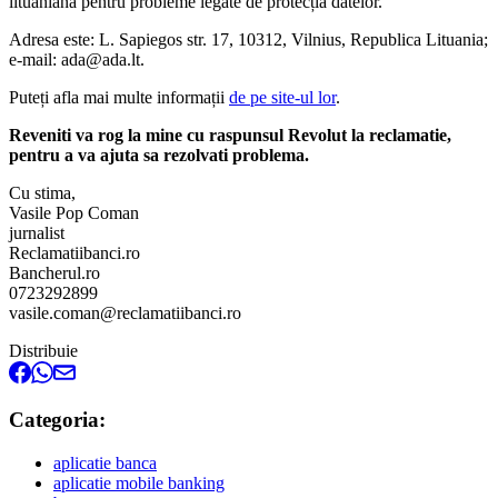
lituaniană pentru probleme legate de protecția datelor.
Adresa este: L. Sapiegos str. 17, 10312, Vilnius, Republica Lituania;
e-mail: ada@ada.lt.
Puteți afla mai multe informații
de pe site-ul lor
.
Reveniti va rog la mine cu raspunsul Revolut la reclamatie,
pentru a va ajuta sa rezolvati problema.
Cu stima,
Vasile Pop Coman
jurnalist
Reclamatiibanci.ro
Bancherul.ro
0723292899
vasile.coman@reclamatiibanci.ro
Distribuie
Categoria:
aplicatie banca
aplicatie mobile banking