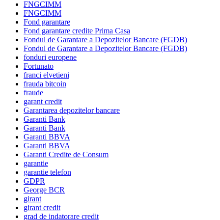
FNGCIMM
FNGCIMM
Fond garantare
Fond garantare credite Prima Casa
Fondul de Garantare a Depozitelor Bancare (FGDB)
Fondul de Garantare a Depozitelor Bancare (FGDB)
fonduri europene
Fortunato
franci elvetieni
frauda bitcoin
fraude
garant credit
Garantarea depozitelor bancare
Garanti Bank
Garanti Bank
Garanti BBVA
Garanti BBVA
Garanti Credite de Consum
garantie
garantie telefon
GDPR
George BCR
girant
girant credit
grad de indatorare credit