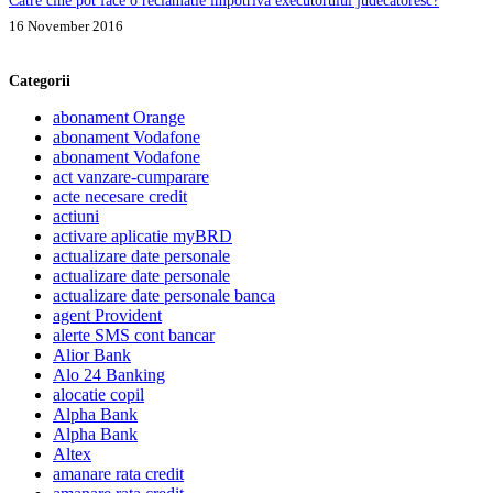
Catre cine pot face o reclamatie impotriva executorului judecatoresc?
16 November 2016
Categorii
abonament Orange
abonament Vodafone
abonament Vodafone
act vanzare-cumparare
acte necesare credit
actiuni
activare aplicatie myBRD
actualizare date personale
actualizare date personale
actualizare date personale banca
agent Provident
alerte SMS cont bancar
Alior Bank
Alo 24 Banking
alocatie copil
Alpha Bank
Alpha Bank
Altex
amanare rata credit