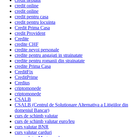
credit neplatit
credit online
credit online
credit pentru casa
credit pentru locuinta
Credit Prima Casa
credit Provident
Credite
credite CHF
credite nevoi personale
credite pentru angajati in strainatate
credite pentru romanii din strainatate
credite Prima Casa
CreditFix
CreditPrime
Credius
criptomonede
criptomonede
CSALB
CSALB (Centrul de Solutionare Alternativa a Litigiilor din
domeniul Bancar)
curs de schimb valutar
curs de schimb valutar euro/leu
curs valutar BNR
curs valutar carduri