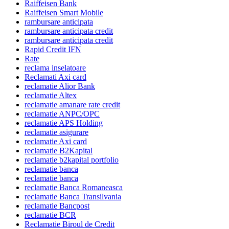
Raiffeisen Bank
Raiffeisen Smart Mobile
rambursare anticipata
rambursare anticipata credit
rambursare anticipata credit
Rapid Credit IFN
Rate
reclama inselatoare
Reclamati Axi card
reclamatie Alior Bank
reclamatie Altex
reclamatie amanare rate credit
reclamatie ANPC/OPC
reclamatie APS Holding
reclamatie asigurare
reclamatie Axi card
reclamatie B2Kapital
reclamatie b2kapital portfolio
reclamatie banca
reclamatie banca
reclamatie Banca Romaneasca
reclamatie Banca Transilvania
reclamatie Bancpost
reclamatie BCR
Reclamatie Biroul de Credit