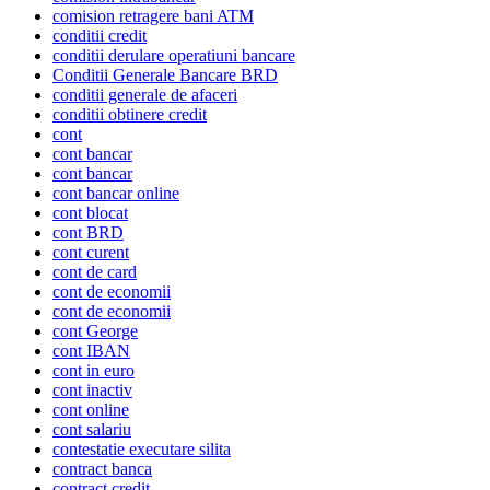
comision retragere bani ATM
conditii credit
conditii derulare operatiuni bancare
Conditii Generale Bancare BRD
conditii generale de afaceri
conditii obtinere credit
cont
cont bancar
cont bancar
cont bancar online
cont blocat
cont BRD
cont curent
cont de card
cont de economii
cont de economii
cont George
cont IBAN
cont in euro
cont inactiv
cont online
cont salariu
contestatie executare silita
contract banca
contract credit