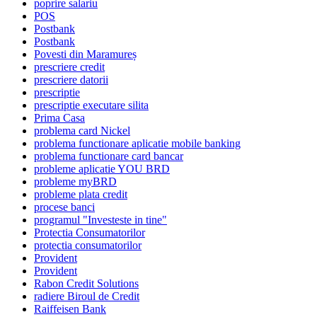
poprire salariu
POS
Postbank
Postbank
Povesti din Maramureș
prescriere credit
prescriere datorii
prescriptie
prescriptie executare silita
Prima Casa
problema card Nickel
problema functionare aplicatie mobile banking
problema functionare card bancar
probleme aplicatie YOU BRD
probleme myBRD
probleme plata credit
procese banci
programul "Investeste in tine"
Protectia Consumatorilor
protectia consumatorilor
Provident
Provident
Rabon Credit Solutions
radiere Biroul de Credit
Raiffeisen Bank