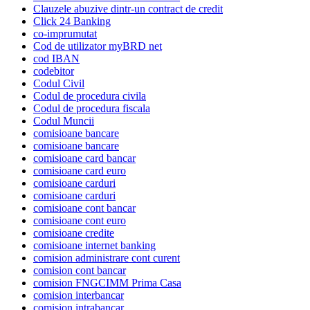
Clauzele abuzive dintr-un contract de credit
Click 24 Banking
co-imprumutat
Cod de utilizator myBRD net
cod IBAN
codebitor
Codul Civil
Codul de procedura civila
Codul de procedura fiscala
Codul Muncii
comisioane bancare
comisioane bancare
comisioane card bancar
comisioane card euro
comisioane carduri
comisioane carduri
comisioane cont bancar
comisioane cont euro
comisioane credite
comisioane internet banking
comision administrare cont curent
comision cont bancar
comision FNGCIMM Prima Casa
comision interbancar
comision intrabancar