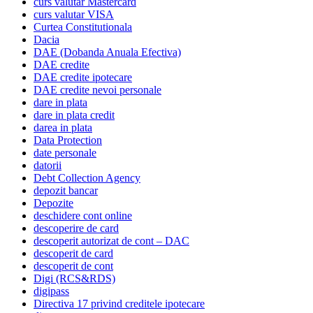
curs valutar Mastercard
curs valutar VISA
Curtea Constitutionala
Dacia
DAE (Dobanda Anuala Efectiva)
DAE credite
DAE credite ipotecare
DAE credite nevoi personale
dare in plata
dare in plata credit
darea in plata
Data Protection
date personale
datorii
Debt Collection Agency
depozit bancar
Depozite
deschidere cont online
descoperire de card
descoperit autorizat de cont – DAC
descoperit de card
descoperit de cont
Digi (RCS&RDS)
digipass
Directiva 17 privind creditele ipotecare