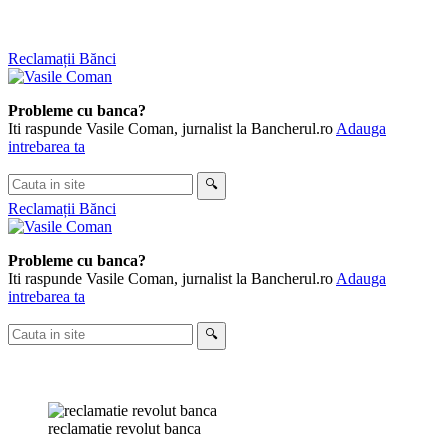
Skip
Reclamații Bănci
to
content
Probleme cu banca?
Iti raspunde Vasile Coman, jurnalist la Bancherul.ro
Adauga
intrebarea ta
Cauta
🔍
in
Reclamații Bănci
site
Probleme cu banca?
Iti raspunde Vasile Coman, jurnalist la Bancherul.ro
Adauga
intrebarea ta
Cauta
🔍
in
site
reclamatie revolut banca