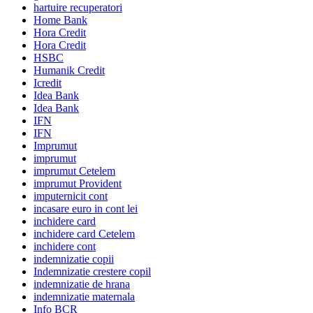
hartuire recuperatori
Home Bank
Hora Credit
Hora Credit
HSBC
Humanik Credit
Icredit
Idea Bank
Idea Bank
IFN
IFN
Imprumut
imprumut
imprumut Cetelem
imprumut Provident
imputernicit cont
incasare euro in cont lei
inchidere card
inchidere card Cetelem
inchidere cont
indemnizatie copii
Indemnizatie crestere copil
indemnizatie de hrana
indemnizatie maternala
Info BCR