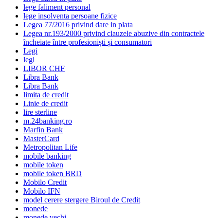
lege faliment personal
lege insolventa persoane fizice
Legea 77/2016 privind dare in plata
Legea nr.193/2000 privind clauzele abuzive din contractele
încheiate între profesioniști și consumatori
Legi
legi
LIBOR CHF
Libra Bank
Libra Bank
limita de credit
Linie de credit
lire sterline
m.24banking.ro
Marfin Bank
MasterCard
Metropolitan Life
mobile banking
mobile token
mobile token BRD
Mobilo Credit
Mobilo IFN
model cerere stergere Biroul de Credit
monede
monede vechi