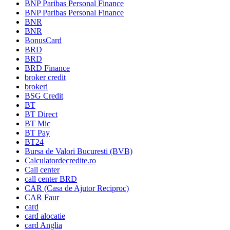
BNP Paribas Personal Finance
BNP Paribas Personal Finance
BNR
BNR
BonusCard
BRD
BRD
BRD Finance
broker credit
brokeri
BSG Credit
BT
BT Direct
BT Mic
BT Pay
BT24
Bursa de Valori Bucuresti (BVB)
Calculatordecredite.ro
Call center
call center BRD
CAR (Casa de Ajutor Reciproc)
CAR Faur
card
card alocatie
card Anglia