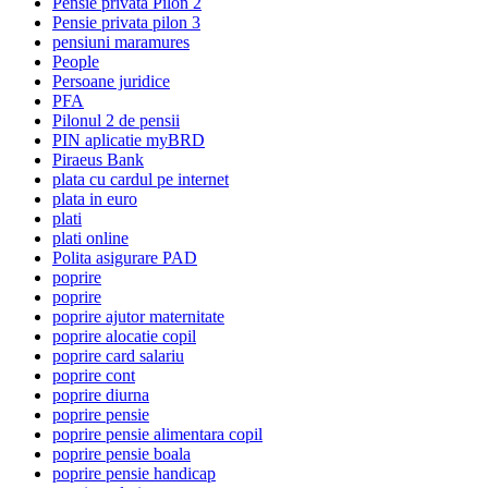
Pensie privata Pilon 2
Pensie privata pilon 3
pensiuni maramures
People
Persoane juridice
PFA
Pilonul 2 de pensii
PIN aplicatie myBRD
Piraeus Bank
plata cu cardul pe internet
plata in euro
plati
plati online
Polita asigurare PAD
poprire
poprire
poprire ajutor maternitate
poprire alocatie copil
poprire card salariu
poprire cont
poprire diurna
poprire pensie
poprire pensie alimentara copil
poprire pensie boala
poprire pensie handicap