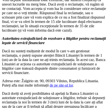
uneori lucrurile nu merg bine. Dacă aveți o reclamație, vă rugăm să
ne contactați. Vom accepta și vom lua în considerare orice reclamație
pe care ne-o veți trimite. Răspunsul final la reclamație, sau o
scrisoare prin care vă vom explica de ce nu a fost finalizat răspunsul
final, vi se va oferi în termen de 15 zile lucrătoare după efectuarea
reclamației, iar în situații excepționale în termen de 35 de zile
lucrătoare (și vă vom informa dacă este cazul).
Autoritatea extrajudiciară de rezolvare a litigiilor pentru reclamații
legate de servicii financiare
Dacă nu sunteți mulțumit de modul în care v-am gestionat
reclamația, o puteți supune atenției Băncii Lituaniei în termen de 1
(un) an de la data la care ne-ați trimis reclamația. În acest caz, Banca
Lituaniei ar acționa ca autoritate extrajudiciară de soluționare a
litigiilor care tratează disputele dintre consumatori și furnizorii de
servicii financiare.
Adresa este: Žalgirio str. 90, 09303 Vilnius, Republica Lituania.
Puteți afla mai multe informații
de pe site-ul lor
.
Dacă doriți să aveți posibilitatea să apelați la Banca Lituaniei ca
autoritate extrajudiciară de soluționare a litigiilor, trebuie să depuneți
reclamația la noi în termen de 3 (trei) luni de la data la care ați aflat
sau de la care ar fi trebuit să aflați despre presupusa încălcare a