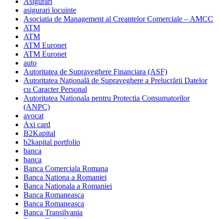
Asigurari
asigurari locuinte
Asociatia de Management al Creantelor Comerciale – AMCC
ATM
ATM
ATM Euronet
ATM Euronet
auto
Autoritatea de Supraveghere Financiara (ASF)
Autoritatea Naţională de Supraveghere a Prelucrării Datelor
cu Caracter Personal
Autoritatea Nationala pentru Protectia Consumatorilor
(ANPC)
avocat
Axi card
B2Kapital
b2kapital portfolio
banca
banca
Banca Comerciala Romana
Banca Nationa a Romaniei
Banca Nationala a Romaniei
Banca Romaneasca
Banca Romaneasca
Banca Transilvania