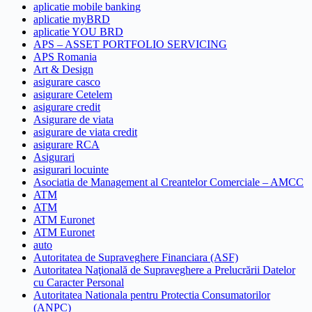
aplicatie mobile banking
aplicatie myBRD
aplicatie YOU BRD
APS – ASSET PORTFOLIO SERVICING
APS Romania
Art & Design
asigurare casco
asigurare Cetelem
asigurare credit
Asigurare de viata
asigurare de viata credit
asigurare RCA
Asigurari
asigurari locuinte
Asociatia de Management al Creantelor Comerciale – AMCC
ATM
ATM
ATM Euronet
ATM Euronet
auto
Autoritatea de Supraveghere Financiara (ASF)
Autoritatea Naţională de Supraveghere a Prelucrării Datelor
cu Caracter Personal
Autoritatea Nationala pentru Protectia Consumatorilor
(ANPC)