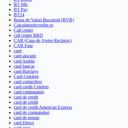
BT Mic
BT Pay
BT24
Bursa de Valori Bucuresti (BVB)
Calculatordecredite.ro
Call center
call center BRD
CAR (Casa de Ajutor Reciproc)
CAR Faur
card
card alocatie
card Anglia
card bancar
card Barclays
Card Cetelem
card contactless
card credit Cetelem
card cumparaturi
card de credit
card de credit
card de credit American Express
card de cumparaturi
card de pensie
card Direct
card euro