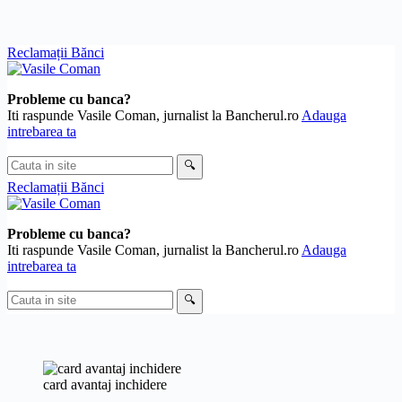
Skip
Reclamații Bănci
to
content
Probleme cu banca?
Iti raspunde Vasile Coman, jurnalist la Bancherul.ro
Adauga
intrebarea ta
Cauta
🔍
in
Reclamații Bănci
site
Probleme cu banca?
Iti raspunde Vasile Coman, jurnalist la Bancherul.ro
Adauga
intrebarea ta
Cauta
🔍
in
site
card avantaj inchidere