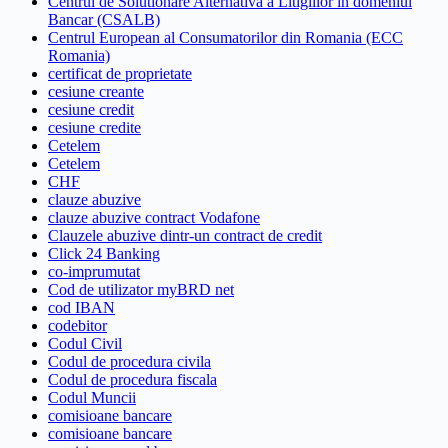
Centrul de Solutionare Alternativa a Litigiilor in domeniul
Bancar (CSALB)
Centrul European al Consumatorilor din Romania (ECC
Romania)
certificat de proprietate
cesiune creante
cesiune credit
cesiune credite
Cetelem
Cetelem
CHF
clauze abuzive
clauze abuzive contract Vodafone
Clauzele abuzive dintr-un contract de credit
Click 24 Banking
co-imprumutat
Cod de utilizator myBRD net
cod IBAN
codebitor
Codul Civil
Codul de procedura civila
Codul de procedura fiscala
Codul Muncii
comisioane bancare
comisioane bancare