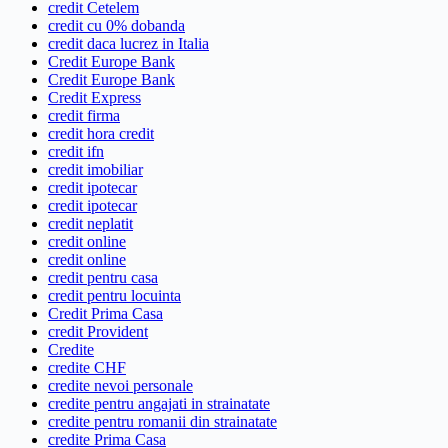
credit Cetelem
credit cu 0% dobanda
credit daca lucrez in Italia
Credit Europe Bank
Credit Europe Bank
Credit Express
credit firma
credit hora credit
credit ifn
credit imobiliar
credit ipotecar
credit ipotecar
credit neplatit
credit online
credit online
credit pentru casa
credit pentru locuinta
Credit Prima Casa
credit Provident
Credite
credite CHF
credite nevoi personale
credite pentru angajati in strainatate
credite pentru romanii din strainatate
credite Prima Casa