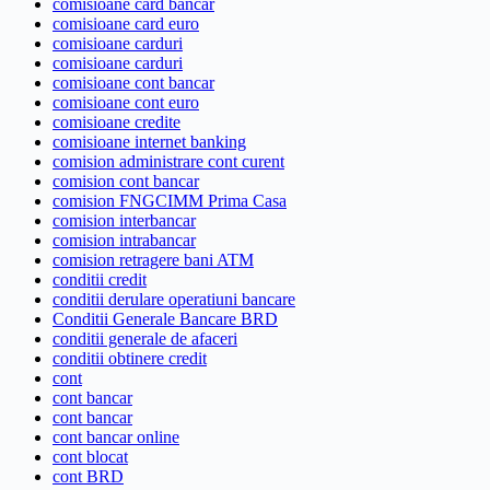
comisioane card bancar
comisioane card euro
comisioane carduri
comisioane carduri
comisioane cont bancar
comisioane cont euro
comisioane credite
comisioane internet banking
comision administrare cont curent
comision cont bancar
comision FNGCIMM Prima Casa
comision interbancar
comision intrabancar
comision retragere bani ATM
conditii credit
conditii derulare operatiuni bancare
Conditii Generale Bancare BRD
conditii generale de afaceri
conditii obtinere credit
cont
cont bancar
cont bancar
cont bancar online
cont blocat
cont BRD