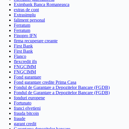
Eximbank Banca Romaneasca
extras de cont
Extrasimplu
faliment personal
Ferratum
Ferratum
Finopro IFN
firma recuperare creante
First Bank
First Bank
Flanco
flexcredit ifn
FNGCIMM
FNGCIMM
Fond garantare
Fond garantare credite Prima Casa
Fondul de Garantare a Depozitelor Bancare (FGDB)
Fondul de Garantare a Depozitelor Bancare (FGDB)
fonduri europene
Fortunato
franci elvetieni
frauda bitcoin
fraude
garant credit
Garantarea depozitelor bancare