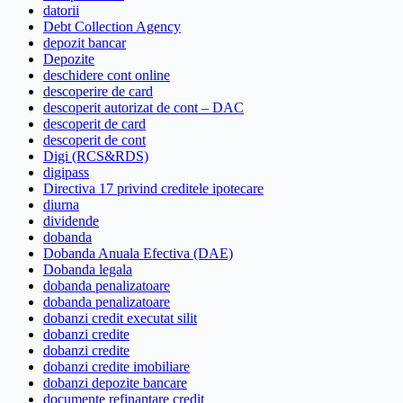
datorii
Debt Collection Agency
depozit bancar
Depozite
deschidere cont online
descoperire de card
descoperit autorizat de cont – DAC
descoperit de card
descoperit de cont
Digi (RCS&RDS)
digipass
Directiva 17 privind creditele ipotecare
diurna
dividende
dobanda
Dobanda Anuala Efectiva (DAE)
Dobanda legala
dobanda penalizatoare
dobanda penalizatoare
dobanzi credit executat silit
dobanzi credite
dobanzi credite
dobanzi credite imobiliare
dobanzi depozite bancare
documente refinantare credit