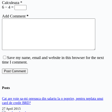
Calculeaza
*
6 − 4 =
Add Comment
*
Save my name, email and website in this browser for the next
time I comment.
Post Comment
Posts
Cat are voie sa-mi opreasca din salariu la o poprire, pentru neplata unui
card de credit BRD?
27 April 2015