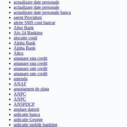
actualizare date personale
actualizare date personale
actualizare date personale banca
agent Provident
alerte SMS cont bancar
Alior Bank
Alo 24 Banking
alocatie copil
Alpha Bank
Alpha Bank
Altex
amanare rata credit
amanare rata credit
amanare rate credit
amanare rate credit
amenda
ANAF
angajament de plata
ANPC
ANPC
ANSPDCP
anulare datorii
aplicatie banca
aplicatie George
aplicatie mobile banking