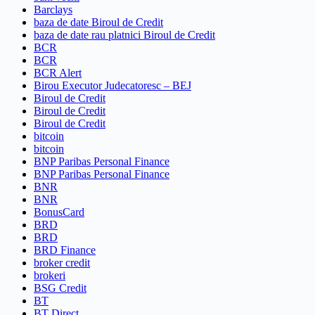
Barclays
baza de date Biroul de Credit
baza de date rau platnici Biroul de Credit
BCR
BCR
BCR Alert
Birou Executor Judecatoresc – BEJ
Biroul de Credit
Biroul de Credit
Biroul de Credit
bitcoin
bitcoin
BNP Paribas Personal Finance
BNP Paribas Personal Finance
BNR
BNR
BonusCard
BRD
BRD
BRD Finance
broker credit
brokeri
BSG Credit
BT
BT Direct