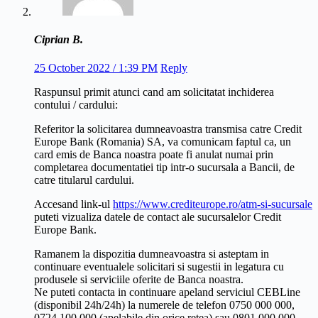
Ciprian B.
25 October 2022 / 1:39 PM
Reply
Raspunsul primit atunci cand am solicitatat inchiderea
contului / cardului:
Referitor la solicitarea dumneavoastra transmisa catre Credit
Europe Bank (Romania) SA, va comunicam faptul ca, un
card emis de Banca noastra poate fi anulat numai prin
completarea documentatiei tip intr-o sucursala a Bancii, de
catre titularul cardului.
Accesand link-ul
https://www.crediteurope.ro/atm-si-sucursale
puteti vizualiza datele de contact ale sucursalelor Credit
Europe Bank.
Ramanem la dispozitia dumneavoastra si asteptam in
continuare eventualele solicitari si sugestii in legatura cu
produsele si serviciile oferite de Banca noastra.
Ne puteti contacta in continuare apeland serviciul CEBLine
(disponibil 24h/24h) la numerele de telefon 0750 000 000,
0724 100 000 (apelabile din orice retea) sau 0801 000 000