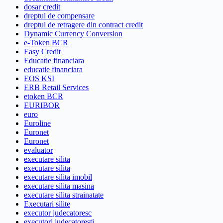
dosar credit
dreptul de compensare
dreptul de retragere din contract credit
Dynamic Currency Conversion
e-Token BCR
Easy Credit
Educatie financiara
educatie financiara
EOS KSI
ERB Retail Services
etoken BCR
EURIBOR
euro
Euroline
Euronet
Euronet
evaluator
executare silita
executare silita
executare silita imobil
executare silita masina
executare silita strainatate
Executari silite
executor judecatoresc
executori judecatoresti