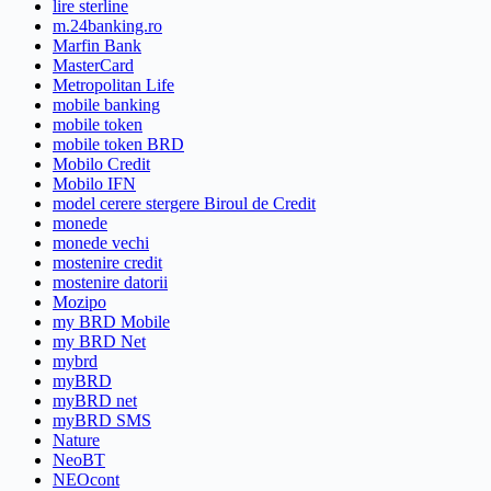
lire sterline
m.24banking.ro
Marfin Bank
MasterCard
Metropolitan Life
mobile banking
mobile token
mobile token BRD
Mobilo Credit
Mobilo IFN
model cerere stergere Biroul de Credit
monede
monede vechi
mostenire credit
mostenire datorii
Mozipo
my BRD Mobile
my BRD Net
mybrd
myBRD
myBRD net
myBRD SMS
Nature
NeoBT
NEOcont