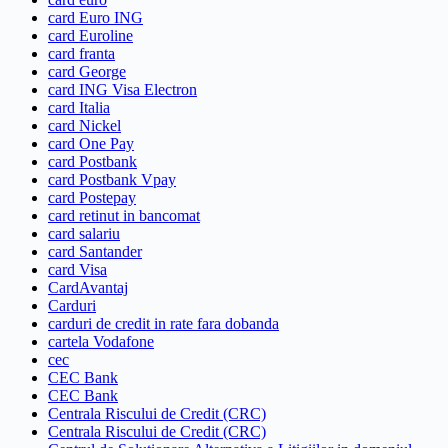
card Euro ING
card Euroline
card franta
card George
card ING Visa Electron
card Italia
card Nickel
card One Pay
card Postbank
card Postbank Vpay
card Postepay
card retinut in bancomat
card salariu
card Santander
card Visa
CardAvantaj
Carduri
carduri de credit in rate fara dobanda
cartela Vodafone
cec
CEC Bank
CEC Bank
Centrala Riscului de Credit (CRC)
Centrala Riscului de Credit (CRC)