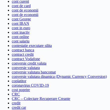
cont curent
cont de card
cont de economii
cont de economii
cont George
cont IBAN
cont in euro
cont inactiv
cont online
cont salariu
contestatie executare silita
contract banca
contract credit
contract Vodafone
conversie credit valuta
conversie valutara
conversie valutara bancomat
conversie valutara dinamica (Dynamic Currency Conversion)
coplatitor
coronavirus COVID-19
cost poprire
CRC
CRC – Colectare Recuperare Creante
credit
credit car