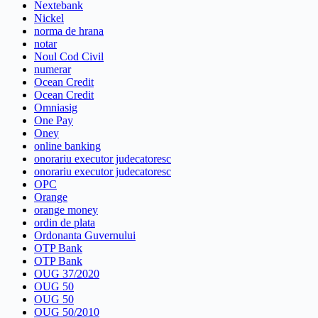
Nextebank
Nickel
norma de hrana
notar
Noul Cod Civil
numerar
Ocean Credit
Ocean Credit
Omniasig
One Pay
Oney
online banking
onorariu executor judecatoresc
onorariu executor judecatoresc
OPC
Orange
orange money
ordin de plata
Ordonanta Guvernului
OTP Bank
OTP Bank
OUG 37/2020
OUG 50
OUG 50
OUG 50/2010