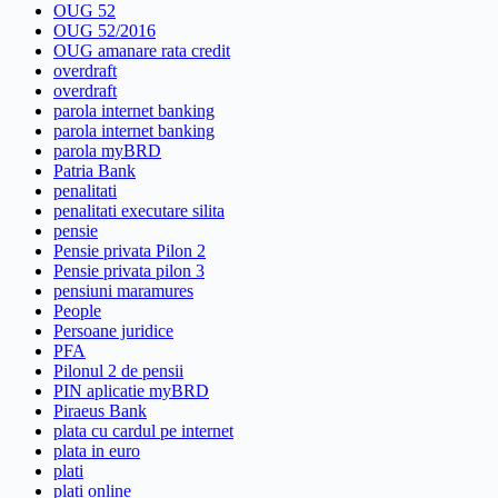
OUG 52
OUG 52/2016
OUG amanare rata credit
overdraft
overdraft
parola internet banking
parola internet banking
parola myBRD
Patria Bank
penalitati
penalitati executare silita
pensie
Pensie privata Pilon 2
Pensie privata pilon 3
pensiuni maramures
People
Persoane juridice
PFA
Pilonul 2 de pensii
PIN aplicatie myBRD
Piraeus Bank
plata cu cardul pe internet
plata in euro
plati
plati online