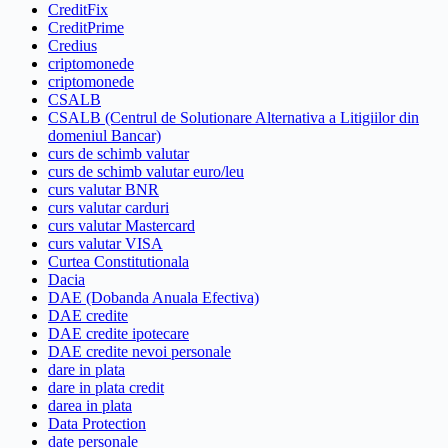
CreditFix
CreditPrime
Credius
criptomonede
criptomonede
CSALB
CSALB (Centrul de Solutionare Alternativa a Litigiilor din
domeniul Bancar)
curs de schimb valutar
curs de schimb valutar euro/leu
curs valutar BNR
curs valutar carduri
curs valutar Mastercard
curs valutar VISA
Curtea Constitutionala
Dacia
DAE (Dobanda Anuala Efectiva)
DAE credite
DAE credite ipotecare
DAE credite nevoi personale
dare in plata
dare in plata credit
darea in plata
Data Protection
date personale