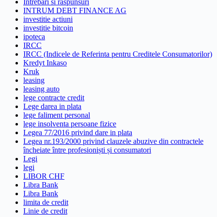
Intrebari si raspunsuri
INTRUM DEBT FINANCE AG
investitie actiuni
investitie bitcoin
ipoteca
IRCC
IRCC (Indicele de Referinta pentru Creditele Consumatorilor)
Kredyt Inkaso
Kruk
leasing
leasing auto
lege contracte credit
Lege darea in plata
lege faliment personal
lege insolventa persoane fizice
Legea 77/2016 privind dare in plata
Legea nr.193/2000 privind clauzele abuzive din contractele
încheiate între profesioniști și consumatori
Legi
legi
LIBOR CHF
Libra Bank
Libra Bank
limita de credit
Linie de credit