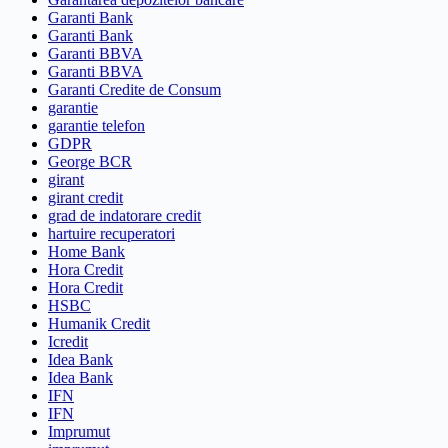
Garanti Bank
Garanti Bank
Garanti BBVA
Garanti BBVA
Garanti Credite de Consum
garantie
garantie telefon
GDPR
George BCR
girant
girant credit
grad de indatorare credit
hartuire recuperatori
Home Bank
Hora Credit
Hora Credit
HSBC
Humanik Credit
Icredit
Idea Bank
Idea Bank
IFN
IFN
Imprumut