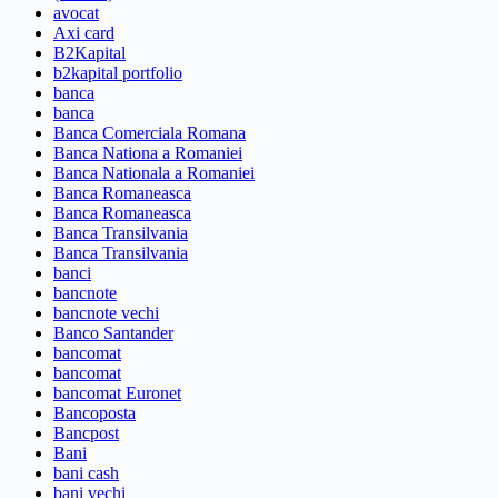
avocat
Axi card
B2Kapital
b2kapital portfolio
banca
banca
Banca Comerciala Romana
Banca Nationa a Romaniei
Banca Nationala a Romaniei
Banca Romaneasca
Banca Romaneasca
Banca Transilvania
Banca Transilvania
banci
bancnote
bancnote vechi
Banco Santander
bancomat
bancomat
bancomat Euronet
Bancoposta
Bancpost
Bani
bani cash
bani vechi