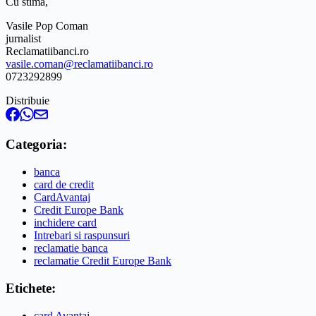
Cu stima,
Vasile Pop Coman
jurnalist
Reclamatiibanci.ro
vasile.coman@reclamatiibanci.ro
0723292899
Distribuie
Categoria:
banca
card de credit
CardAvantaj
Credit Europe Bank
inchidere card
Intrebari si raspunsuri
reclamatie banca
reclamatie Credit Europe Bank
Etichete:
card Avantaj