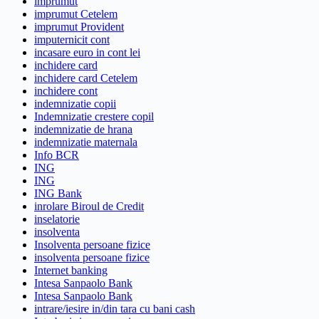
imprumut
imprumut Cetelem
imprumut Provident
imputernicit cont
incasare euro in cont lei
inchidere card
inchidere card Cetelem
inchidere cont
indemnizatie copii
Indemnizatie crestere copil
indemnizatie de hrana
indemnizatie maternala
Info BCR
ING
ING
ING Bank
inrolare Biroul de Credit
inselatorie
insolventa
Insolventa persoane fizice
insolventa persoane fizice
Internet banking
Intesa Sanpaolo Bank
Intesa Sanpaolo Bank
intrare/iesire in/din tara cu bani cash