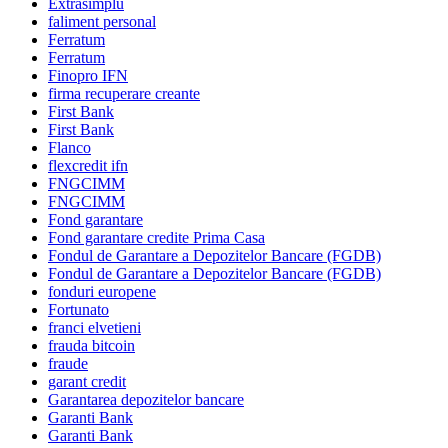
Extrasimplu
faliment personal
Ferratum
Ferratum
Finopro IFN
firma recuperare creante
First Bank
First Bank
Flanco
flexcredit ifn
FNGCIMM
FNGCIMM
Fond garantare
Fond garantare credite Prima Casa
Fondul de Garantare a Depozitelor Bancare (FGDB)
Fondul de Garantare a Depozitelor Bancare (FGDB)
fonduri europene
Fortunato
franci elvetieni
frauda bitcoin
fraude
garant credit
Garantarea depozitelor bancare
Garanti Bank
Garanti Bank