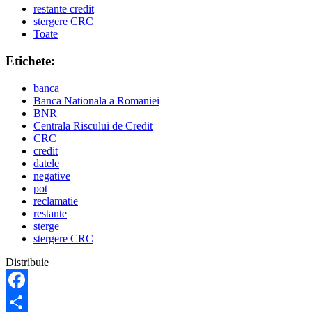
restante credit
stergere CRC
Toate
Etichete:
banca
Banca Nationala a Romaniei
BNR
Centrala Riscului de Credit
CRC
credit
datele
negative
pot
reclamatie
restante
sterge
stergere CRC
Distribuie
Facebook