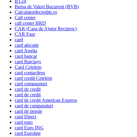
BT24
Bursa de Valori Bucuresti (BVB)
Calculatordecredite.ro
Call center
call center BRD
CAR (Casa de Ajutor Reciproc)
CAR Faur
card
card alocatie
card Anglia
card bancar
card Barclays
Card Cetelem
card contactless
card credit Cetelem
card cumparaturi
card de credit
card de credit
card de credit American Express
card de cumparaturi
card de pensie
card Direct
card euro
card Euro ING
card Euroline