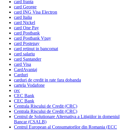
card franta
card George
card ING Visa Electron
card Italia
card Nickel
card One Pay
card Postbank
card Postbank Vpay
card Postepay
card retinut in bancomat
card salariu
card Santander
card Visa
CardAvantaj
Carduri
carduri de credit in rate fara dobanda
cartela Vodafone
cec
CEC Bank
CEC Bank
Centrala Riscului de Credit (CRC)
Centrala Riscului de Credit (CRC)
Centrul de Solutionare Alternativa a Litigiilor in domeniul
Bancar (CSALB)
Centrul European al Consumatorilor din Romania (ECC