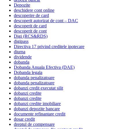
Depozite
deschidere cont online
descoperire de card
descoperit autorizat de cont – DAC
descoperit de card
descoperit de cont
Digi (RCS&RDS)
digipass
Directiva 17 privind creditele ipotecare
diurna
dividende
dobanda
Dobanda Anuala Efectiva (DAE)
Dobanda legala
dobanda penalizatoare
dobanda penalizatoare
dobanzi credit executat silit
dobanzi credite
dobanzi credite
dobanzi credite imobiliare
dobanzi depozite bancare
documente refinantare credit
dosar credit
dreptul de compensare