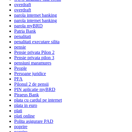
overdraft
overdraft
parola internet banking
parola internet banking
parola myBRD
Patria Bank
penalitati
penalitati executare silita
pensie
Pensie privata Pilon 2
Pensie privata pilon 3
pensiuni maramures
People
Persoane juridice
PFA
Pilonul 2 de pensii
PIN aplicatie myBRD
Piraeus Bank
plata cu cardul pe internet
plata in euro
plati
plati online
Polita asigurare PAD
poprire
poprire