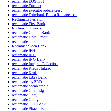
reclamatie EOS KSI
reclamatie Euronet
reclamatie executor judecatoresc
reclamatie Eximbank Banca Romaneasca
Reclamatie Ferratum
reclamatie First Bank
Reclamatie Flanco
reclamatie Garanti Bank
reclamatie Hora Credit
reclamatie icredit
Reclamatie Idea Bank
reclamatie IFN
reclamatie ING
reclamatie ING Bank
reclamatie Integral Collection
reclamatie Kredyt Inkaso
reclamatie Kruk
reclamatie Libra Bank
reclamatie myBRD
reclamatie ocean credit
reclamatie Omniasig
reclamatie Oney
reclamatie Orange
reclamatie OTP Bank
reclamatie Piraeus Bank