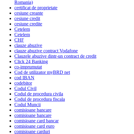
Romania)
certificat de proprietate
cesiune creante
cesiune credit
cesiune credite
Cetelem
Cetelem
CHF
clauze abuzive
clauze abuzive contract Vodafone
Clauzele abuzive dintr-un contract de credit
Click 24 Banking
co-imprumutat
Cod de utilizator myBRD net
cod IBAN
codebitor
Codul Civil
Codul de procedura civila
Codul de procedura fiscala
Codul Muncii
comisioane bancare
comisioane bancare
comisioane card bancar
comisioane card euro
comisioane carduri