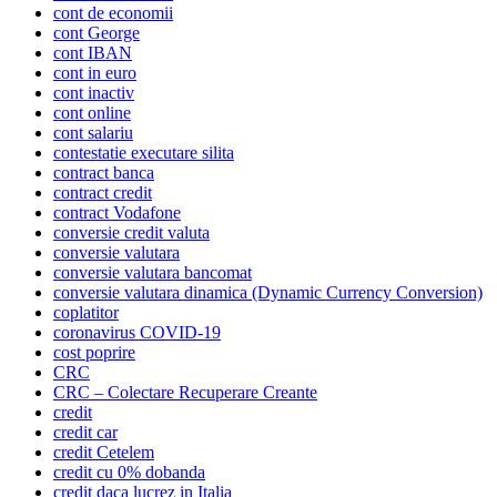
cont de economii
cont George
cont IBAN
cont in euro
cont inactiv
cont online
cont salariu
contestatie executare silita
contract banca
contract credit
contract Vodafone
conversie credit valuta
conversie valutara
conversie valutara bancomat
conversie valutara dinamica (Dynamic Currency Conversion)
coplatitor
coronavirus COVID-19
cost poprire
CRC
CRC – Colectare Recuperare Creante
credit
credit car
credit Cetelem
credit cu 0% dobanda
credit daca lucrez in Italia