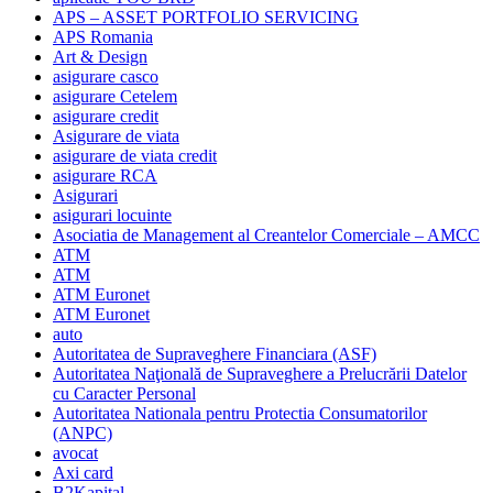
APS – ASSET PORTFOLIO SERVICING
APS Romania
Art & Design
asigurare casco
asigurare Cetelem
asigurare credit
Asigurare de viata
asigurare de viata credit
asigurare RCA
Asigurari
asigurari locuinte
Asociatia de Management al Creantelor Comerciale – AMCC
ATM
ATM
ATM Euronet
ATM Euronet
auto
Autoritatea de Supraveghere Financiara (ASF)
Autoritatea Naţională de Supraveghere a Prelucrării Datelor
cu Caracter Personal
Autoritatea Nationala pentru Protectia Consumatorilor
(ANPC)
avocat
Axi card
B2Kapital