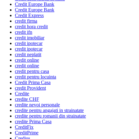
Credit Europe Bank
Credit Europe Bank
Credit Express
credit firma
credit hora credit
credit ifn
credit imobiliar
credit ipotecar
credit ipotecar
credit neplatit
credit online
credit online
credit pentru casa
credit pentru locuinta
Credit Prima Casa
credit Provident
Credite
credite CHF
credite nevoi personale
credite pentru angajati in strainatate
credite pentru romanii din strainatate
credite Prima Casa
CreditFix
CreditPrime
Credius