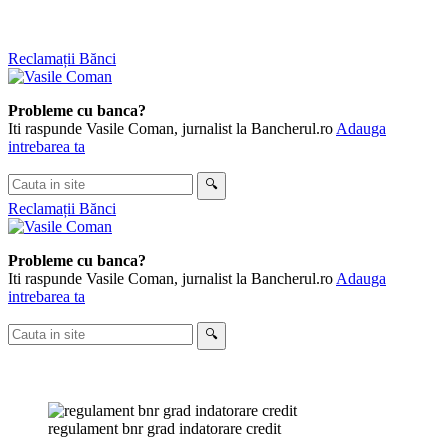
Skip
Reclamații Bănci
to
content
Probleme cu banca?
Iti raspunde Vasile Coman, jurnalist la Bancherul.ro
Adauga
intrebarea ta
Cauta
🔍
in
Reclamații Bănci
site
Probleme cu banca?
Iti raspunde Vasile Coman, jurnalist la Bancherul.ro
Adauga
intrebarea ta
Cauta
🔍
in
site
regulament bnr grad indatorare credit