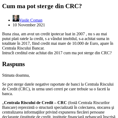
Cum ma pot sterge din CRC?
Vasile Coman
10 November 2021
Buna ziua, am avut un credit ipotecar luat in 2007 , nu s au mai
putut plati ratele la credit, s a vândut imobilul, s-a achitat suma in
totalitate în 2017, fiind credit mai mare de 10.000 de Euro, apare în
Centrala Riscului Bancar.
Intrucît creditul este achitat din 2017 cum ma pot sterge din CRC?
Raspuns
Stimata doamna,
Se pot sterge datele negative raportate de banci la Centrala Riscului
de Credit (CRC), in urma unei cereri pe care trebuie sa o faceti la
banca.
„
Centrala Riscului de Credit – CRC
(fostă Centrala Riscurilor
Bancare) reprezintă o structură specializată în colectarea, stocarea şi
centralizarea informaţiilor privind expunerea fiecărei persoane
declarante (instituţie de credit, instituţie financiară nebancară înscrisă