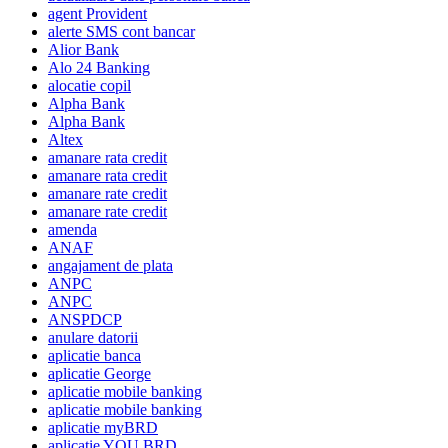
agent Provident
alerte SMS cont bancar
Alior Bank
Alo 24 Banking
alocatie copil
Alpha Bank
Alpha Bank
Altex
amanare rata credit
amanare rata credit
amanare rate credit
amanare rate credit
amenda
ANAF
angajament de plata
ANPC
ANPC
ANSPDCP
anulare datorii
aplicatie banca
aplicatie George
aplicatie mobile banking
aplicatie mobile banking
aplicatie myBRD
aplicatie YOU BRD