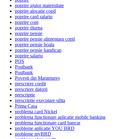
poprire ajutor maternitate
poprire alocatie copil
poprire card salariu
poprire cont
poprire diurna
poprire pensie
poprire pensie alimentara copil
poprire pensie boala
poprire pensie handicap
poprire salariu
POS
Postbank
Postbank
Povesti din Maramureș
prescriere credit
prescriere datorii
prescriptie
prescriptie executare silita
Prima Casa
problema card Nickel
problema functionare aplicatie mobile banking
problema functionare card bancar
probleme aplicatie YOU BRD
probleme myBRD