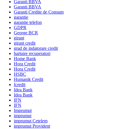
Garanti BBVA
Garanti BBVA
Garanti Credite de Consum
garantie
garantie telefon
GDPR
George BCR
girant
girant credit
grad de indatorare credit
hartuire recuperatori
Home Bank
Hora Credit
Hora Credit
HSBC
Humanik Credit
Icredit
Idea Bank
Idea Bank
IFN
IFN
Imprumut
imprumut
imprumut Cetelem
imprumut Provident