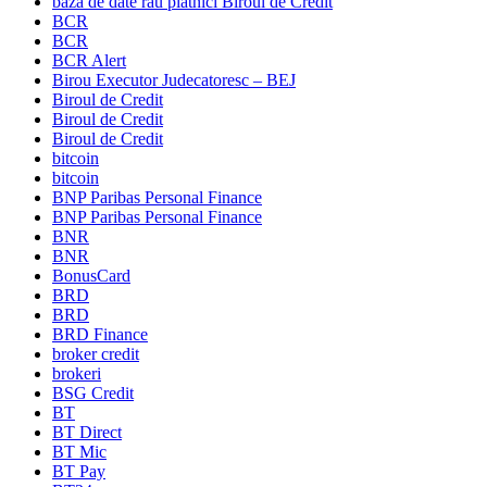
baza de date rau platnici Biroul de Credit
BCR
BCR
BCR Alert
Birou Executor Judecatoresc – BEJ
Biroul de Credit
Biroul de Credit
Biroul de Credit
bitcoin
bitcoin
BNP Paribas Personal Finance
BNP Paribas Personal Finance
BNR
BNR
BonusCard
BRD
BRD
BRD Finance
broker credit
brokeri
BSG Credit
BT
BT Direct
BT Mic
BT Pay