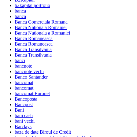
b2kapital portfolio
banca
banca
Banca Comerciala Romana
Banca Nationa a Romaniei
Banca Nationala a Romaniei
Banca Romaneasca
Banca Romaneasca
Banca Transilvania
Banca Transilvania
banci
bancnote
bancnote vechi
Banco Santander
bancomat
bancomat
bancomat Euronet
Bancoposta
Bancpost
Bani
bani cash
bani vechi
Barclays
baza de date Biroul de Credit