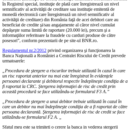
în Registrul special, instituţie de plată care înregistrează un nivel
semnificativ al activităţii de creditare sau instituţie emitentă de
monedă electronică care înregistrează un nivel semnificativ al
activităţii de creditare) din România faţă de acei debitori care au
beneficiat de credite şi/sau angajamente al căror nivel cumulat
depăşeşte suma limită de raportare (20.000 lei), precum şi a
informaţiilor referitoare la fraudele cu carduri produse de către
posesori”, conform prezentarii de pe site-ul BNR.ro.
Regulamentul nr.2/2012
privind organizarea şi funcţionarea la
Banca Naţională a României a Centralei Riscului de Credit prevede
urmatoarele:
„Procedura de ştergere a riscurilor trebuie utilizată în cazul în care
un risc raportat anterior nu mai este înregistrat în evidenţele
persoanei declarante şi debitorul respectiv îndeplineşte condiţia de a
fi raportat la CRC. Ştergerea informaţiei de risc de credit prin
această procedură se face utilizându-se formularul F3 A.”
„Procedura de ştergere a unui debitor trebuie utilizată în cazul în
care un debitor nu mai îndeplineşte condiţia de a fi raportat de către
persoana declarantă. Ştergerea informaţiei de risc de credit se face
utilizându-se formularul F2 A. „
Sfatul meu este sa trimiteti o cerere la banca in vederea stergerii