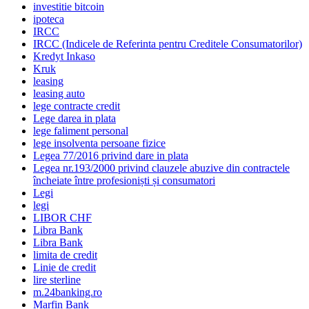
investitie bitcoin
ipoteca
IRCC
IRCC (Indicele de Referinta pentru Creditele Consumatorilor)
Kredyt Inkaso
Kruk
leasing
leasing auto
lege contracte credit
Lege darea in plata
lege faliment personal
lege insolventa persoane fizice
Legea 77/2016 privind dare in plata
Legea nr.193/2000 privind clauzele abuzive din contractele
încheiate între profesioniști și consumatori
Legi
legi
LIBOR CHF
Libra Bank
Libra Bank
limita de credit
Linie de credit
lire sterline
m.24banking.ro
Marfin Bank