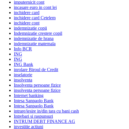
imputernicit cont
incasare euro in cont lei
inchidere card
inchidere card Cetelem
inchidere cont
indemnizatie copii
Indemnizatie crestere copil
indemnizatie de hrana
indemnizatie maternala
Info BCR
ING
ING
ING Bank
inrolare Biroul de Credit
inselatorie
insolventa
Insolventa persoane fizice
insolventa persoane fizice
Internet banking
Intesa Sanpaolo Bank
Intesa Sanpaolo Bank
intrare/iesire in/din tara cu bani cash
Intrebari si raspunsuri
INTRUM DEBT FINANCE AG
investitie actiuni