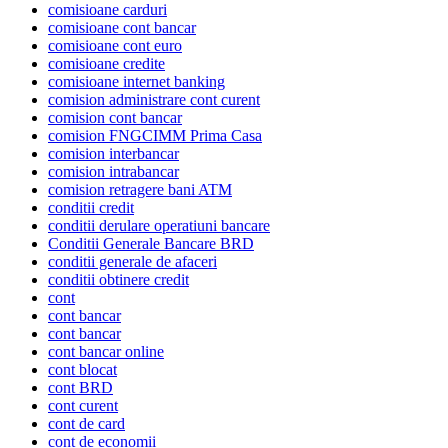
comisioane carduri
comisioane cont bancar
comisioane cont euro
comisioane credite
comisioane internet banking
comision administrare cont curent
comision cont bancar
comision FNGCIMM Prima Casa
comision interbancar
comision intrabancar
comision retragere bani ATM
conditii credit
conditii derulare operatiuni bancare
Conditii Generale Bancare BRD
conditii generale de afaceri
conditii obtinere credit
cont
cont bancar
cont bancar
cont bancar online
cont blocat
cont BRD
cont curent
cont de card
cont de economii