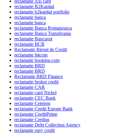
reclamatie Axi card
reclamatie B2Kapital
reclamatie b2kapital portfolio
reclamatie banca
reclamatie banca
reclamatie Banca Romaneasca
reclamatie Banca Transilvania
reclamatie Bancpost
reclamatie BCR
Reclamatie Biroul de Credit
reclamatie bitcoin
reclamatie booking.com
reclamatie BRD
reclamatie BRD
Reclamatie BRD Finance
reclamatie broker credit
reclamatie CAR
reclamatie card Nickel
reclamatie CEC Bank
reclamatie Cetelem
reclamatie Credit Europe Bank
reclamatie CreditPrime
reclamatie Credius
reclamatie Debt Collection Agency
reclamatie easy credit