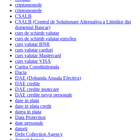
criptomonede
criptomonede
CSALB
CSALB (Centrul de Solutionare Alternativa a Litigiilor din
domeniul Bancar)
curs de schimb valutar
curs de schimb valutar euro/leu
curs valutar BNR
curs valutar carduri
curs valutar Mastercard
curs valutar VISA
Curtea Constitutionala
Dacia
DAE (Dobanda Anuala Efectiva)
DAE credite
DAE credite ipotecare
DAE credite nevoi personale
dare in plata
dare in plata credit
darea in plata
Data Protection
date personale
datorii
Debt Collection Agency
depozit bancar