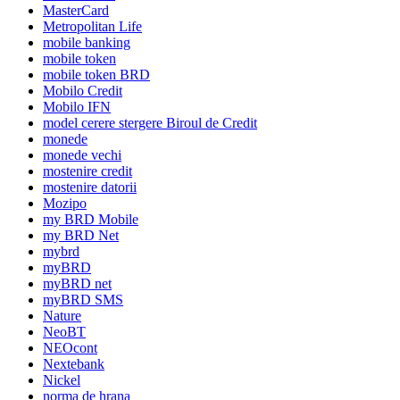
MasterCard
Metropolitan Life
mobile banking
mobile token
mobile token BRD
Mobilo Credit
Mobilo IFN
model cerere stergere Biroul de Credit
monede
monede vechi
mostenire credit
mostenire datorii
Mozipo
my BRD Mobile
my BRD Net
mybrd
myBRD
myBRD net
myBRD SMS
Nature
NeoBT
NEOcont
Nextebank
Nickel
norma de hrana