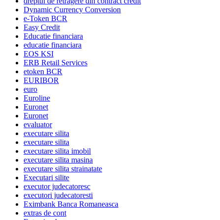
dreptul de retragere din contract credit
Dynamic Currency Conversion
e-Token BCR
Easy Credit
Educatie financiara
educatie financiara
EOS KSI
ERB Retail Services
etoken BCR
EURIBOR
euro
Euroline
Euronet
Euronet
evaluator
executare silita
executare silita
executare silita imobil
executare silita masina
executare silita strainatate
Executari silite
executor judecatoresc
executori judecatoresti
Eximbank Banca Romaneasca
extras de cont