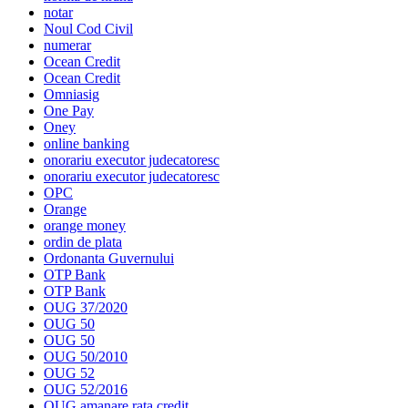
notar
Noul Cod Civil
numerar
Ocean Credit
Ocean Credit
Omniasig
One Pay
Oney
online banking
onorariu executor judecatoresc
onorariu executor judecatoresc
OPC
Orange
orange money
ordin de plata
Ordonanta Guvernului
OTP Bank
OTP Bank
OUG 37/2020
OUG 50
OUG 50
OUG 50/2010
OUG 52
OUG 52/2016
OUG amanare rata credit