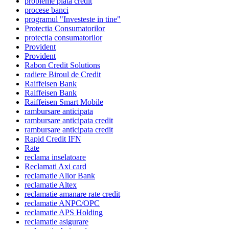
probleme plata credit
procese banci
programul "Investeste in tine"
Protectia Consumatorilor
protectia consumatorilor
Provident
Provident
Rabon Credit Solutions
radiere Biroul de Credit
Raiffeisen Bank
Raiffeisen Bank
Raiffeisen Smart Mobile
rambursare anticipata
rambursare anticipata credit
rambursare anticipata credit
Rapid Credit IFN
Rate
reclama inselatoare
Reclamati Axi card
reclamatie Alior Bank
reclamatie Altex
reclamatie amanare rate credit
reclamatie ANPC/OPC
reclamatie APS Holding
reclamatie asigurare