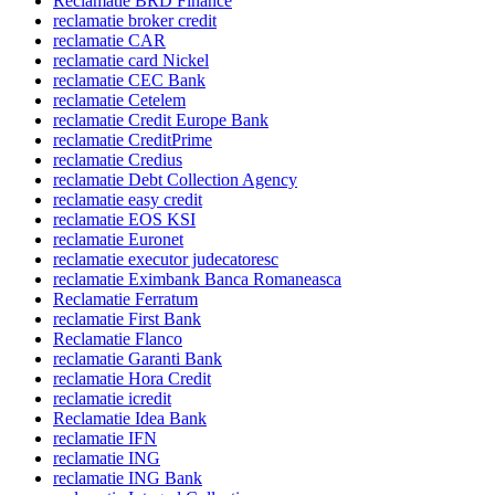
Reclamatie BRD Finance
reclamatie broker credit
reclamatie CAR
reclamatie card Nickel
reclamatie CEC Bank
reclamatie Cetelem
reclamatie Credit Europe Bank
reclamatie CreditPrime
reclamatie Credius
reclamatie Debt Collection Agency
reclamatie easy credit
reclamatie EOS KSI
reclamatie Euronet
reclamatie executor judecatoresc
reclamatie Eximbank Banca Romaneasca
Reclamatie Ferratum
reclamatie First Bank
Reclamatie Flanco
reclamatie Garanti Bank
reclamatie Hora Credit
reclamatie icredit
Reclamatie Idea Bank
reclamatie IFN
reclamatie ING
reclamatie ING Bank