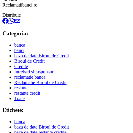
Reclamatiibanci.ro
Distribuie
Categoria:
banca
banci
baza de date Biroul de Credit
Biroul de Credit
Credite
Intrebari si raspunsuri
reclamatie banca
Reclamatie Biroul de Credit
restante
restante credit
Toate
Etichete:
banca
baza de date Biroul de Credit
baza de date restante credite