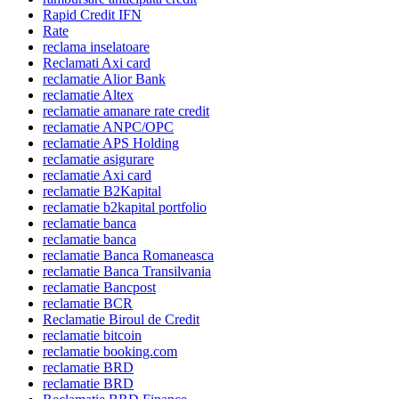
Rapid Credit IFN
Rate
reclama inselatoare
Reclamati Axi card
reclamatie Alior Bank
reclamatie Altex
reclamatie amanare rate credit
reclamatie ANPC/OPC
reclamatie APS Holding
reclamatie asigurare
reclamatie Axi card
reclamatie B2Kapital
reclamatie b2kapital portfolio
reclamatie banca
reclamatie banca
reclamatie Banca Romaneasca
reclamatie Banca Transilvania
reclamatie Bancpost
reclamatie BCR
Reclamatie Biroul de Credit
reclamatie bitcoin
reclamatie booking.com
reclamatie BRD
reclamatie BRD