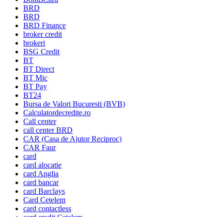
BRD
BRD
BRD Finance
broker credit
brokeri
BSG Credit
BT
BT Direct
BT Mic
BT Pay
BT24
Bursa de Valori Bucuresti (BVB)
Calculatordecredite.ro
Call center
call center BRD
CAR (Casa de Ajutor Reciproc)
CAR Faur
card
card alocatie
card Anglia
card bancar
card Barclays
Card Cetelem
card contactless