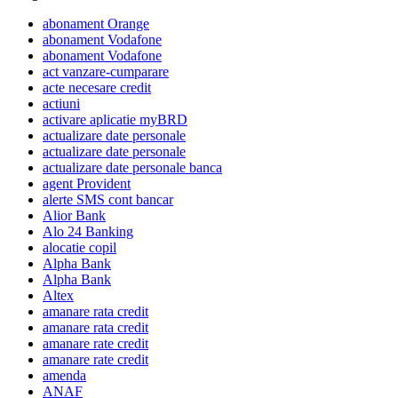
abonament Orange
abonament Vodafone
abonament Vodafone
act vanzare-cumparare
acte necesare credit
actiuni
activare aplicatie myBRD
actualizare date personale
actualizare date personale
actualizare date personale banca
agent Provident
alerte SMS cont bancar
Alior Bank
Alo 24 Banking
alocatie copil
Alpha Bank
Alpha Bank
Altex
amanare rata credit
amanare rata credit
amanare rate credit
amanare rate credit
amenda
ANAF