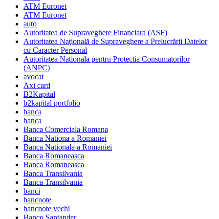
ATM Euronet
ATM Euronet
auto
Autoritatea de Supraveghere Financiara (ASF)
Autoritatea Naţională de Supraveghere a Prelucrării Datelor
cu Caracter Personal
Autoritatea Nationala pentru Protectia Consumatorilor
(ANPC)
avocat
Axi card
B2Kapital
b2kapital portfolio
banca
banca
Banca Comerciala Romana
Banca Nationa a Romaniei
Banca Nationala a Romaniei
Banca Romaneasca
Banca Romaneasca
Banca Transilvania
Banca Transilvania
banci
bancnote
bancnote vechi
Banco Santander