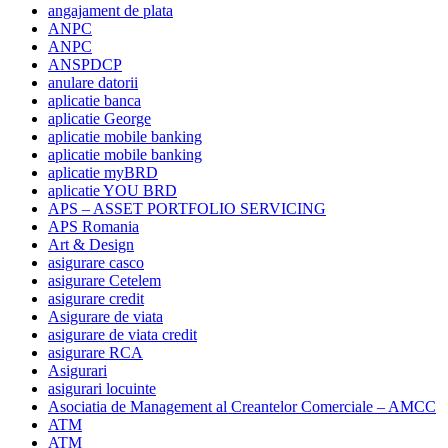
angajament de plata
ANPC
ANPC
ANSPDCP
anulare datorii
aplicatie banca
aplicatie George
aplicatie mobile banking
aplicatie mobile banking
aplicatie myBRD
aplicatie YOU BRD
APS – ASSET PORTFOLIO SERVICING
APS Romania
Art & Design
asigurare casco
asigurare Cetelem
asigurare credit
Asigurare de viata
asigurare de viata credit
asigurare RCA
Asigurari
asigurari locuinte
Asociatia de Management al Creantelor Comerciale – AMCC
ATM
ATM