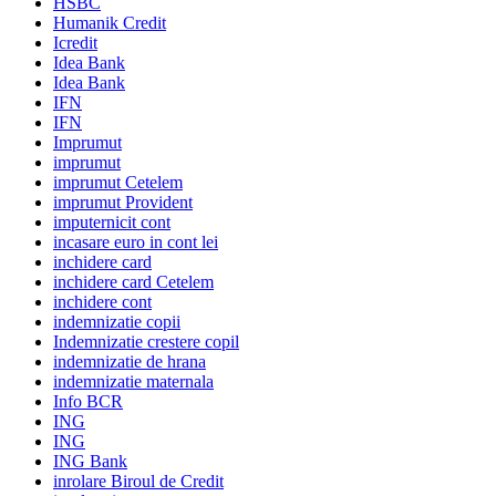
HSBC
Humanik Credit
Icredit
Idea Bank
Idea Bank
IFN
IFN
Imprumut
imprumut
imprumut Cetelem
imprumut Provident
imputernicit cont
incasare euro in cont lei
inchidere card
inchidere card Cetelem
inchidere cont
indemnizatie copii
Indemnizatie crestere copil
indemnizatie de hrana
indemnizatie maternala
Info BCR
ING
ING
ING Bank
inrolare Biroul de Credit