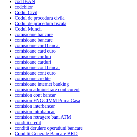
cod IBAN
codebitor
Codul Civil
Codul de procedura civila
Codul de procedura fiscala
Codul Muncii
comisioane bancare
comisioane bancare
comisioane card bancar
comisioane card euro
comisioane carduri
comisioane carduri
comisioane cont bancar
comisioane cont euro
comisioane credite
comisioane internet banking
comision administrare cont curent
comision cont bancar
comision FNGCIMM Prima Casa
comision interbancar
comision intrabancar
comision retragere bani ATM
conditii credit
conditii derulare operatiuni bancare
Conditii Generale Bancare BRD