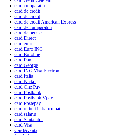
card credit Cetelem
card cumparaturi
card de credit
card de credit
card de credit American Express
card de cumparaturi
card de pensie
card Direct
card euro
card Euro ING
card Euroline
card franta
card George
card ING Visa Electron
card Italia
card Nickel
card One Pay
card Postbank
card Postbank Vpay
card Postepay
card retinut in bancomat
card salariu
card Santander
card Visa
CardAvantaj