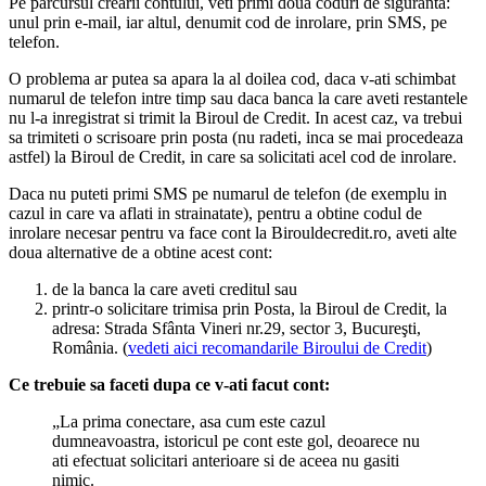
Pe parcursul crearii contului, veti primi doua coduri de siguranta:
unul prin e-mail, iar altul, denumit cod de inrolare, prin SMS, pe
telefon.
O problema ar putea sa apara la al doilea cod, daca v-ati schimbat
numarul de telefon intre timp sau daca banca la care aveti restantele
nu l-a inregistrat si trimit la Biroul de Credit. In acest caz, va trebui
sa trimiteti o scrisoare prin posta (nu radeti, inca se mai procedeaza
astfel) la Biroul de Credit, in care sa solicitati acel cod de inrolare.
Daca nu puteti primi SMS pe numarul de telefon (de exemplu in
cazul in care va aflati in strainatate), pentru a obtine codul de
inrolare necesar pentru va face cont la Birouldecredit.ro, aveti alte
doua alternative de a obtine acest cont:
de la banca la care aveti creditul sau
printr-o solicitare trimisa prin Posta, la Biroul de Credit, la
adresa: Strada Sfânta Vineri nr.29, sector 3, Bucureşti,
România. (
vedeti aici recomandarile Biroului de Credit
)
Ce trebuie sa faceti dupa ce v-ati facut cont:
„La prima conectare, asa cum este cazul
dumneavoastra, istoricul pe cont este gol, deoarece nu
ati efectuat solicitari anterioare si de aceea nu gasiti
nimic.