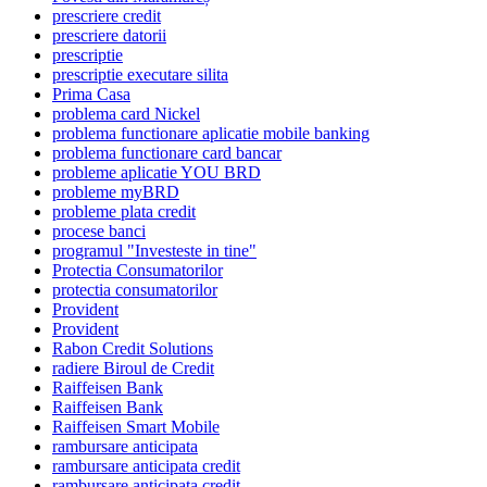
prescriere credit
prescriere datorii
prescriptie
prescriptie executare silita
Prima Casa
problema card Nickel
problema functionare aplicatie mobile banking
problema functionare card bancar
probleme aplicatie YOU BRD
probleme myBRD
probleme plata credit
procese banci
programul "Investeste in tine"
Protectia Consumatorilor
protectia consumatorilor
Provident
Provident
Rabon Credit Solutions
radiere Biroul de Credit
Raiffeisen Bank
Raiffeisen Bank
Raiffeisen Smart Mobile
rambursare anticipata
rambursare anticipata credit
rambursare anticipata credit