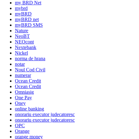
my BRD Net
mybrd
myBRD
myBRD net
myBRD SMS
Nature
NeoBT
NEOcont
Nextebank
Nickel
norma de hrana
notar
Noul Cod Civil
numerar
Ocean Credit
Ocean Credit
Omniasig
One Pay
Oney
online banking
onorariu executor judecatoresc
onorariu executor judecatoresc
OPC
Orange
orange money