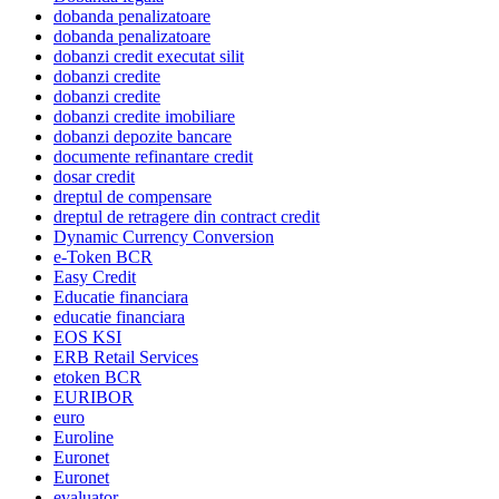
dobanda penalizatoare
dobanda penalizatoare
dobanzi credit executat silit
dobanzi credite
dobanzi credite
dobanzi credite imobiliare
dobanzi depozite bancare
documente refinantare credit
dosar credit
dreptul de compensare
dreptul de retragere din contract credit
Dynamic Currency Conversion
e-Token BCR
Easy Credit
Educatie financiara
educatie financiara
EOS KSI
ERB Retail Services
etoken BCR
EURIBOR
euro
Euroline
Euronet
Euronet
evaluator