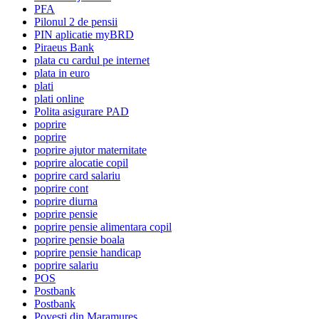
PFA
Pilonul 2 de pensii
PIN aplicatie myBRD
Piraeus Bank
plata cu cardul pe internet
plata in euro
plati
plati online
Polita asigurare PAD
poprire
poprire
poprire ajutor maternitate
poprire alocatie copil
poprire card salariu
poprire cont
poprire diurna
poprire pensie
poprire pensie alimentara copil
poprire pensie boala
poprire pensie handicap
poprire salariu
POS
Postbank
Postbank
Povesti din Maramureș