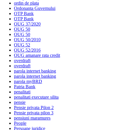
ordin de plata
Ordonanta Guvernului
OTP Bank
OTP Bank
OUG 37/2020
OUG 50
OUG 50
OUG 50/2010
OUG 52
OUG 52/2016
OUG amanare rata credit
overdraft
overdraft
parola internet banking
parola internet banking
parola myBRD
Patria Bank
penalitati
penalitati executare silita
pensie
Pensie privata Pilon 2
Pensie privata pilon 3
pensiuni maramures
People
Persoane juridice