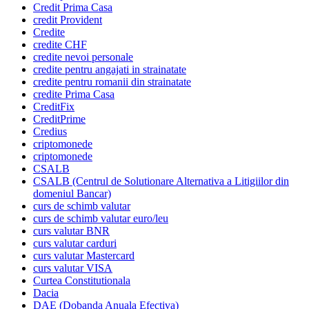
Credit Prima Casa
credit Provident
Credite
credite CHF
credite nevoi personale
credite pentru angajati in strainatate
credite pentru romanii din strainatate
credite Prima Casa
CreditFix
CreditPrime
Credius
criptomonede
criptomonede
CSALB
CSALB (Centrul de Solutionare Alternativa a Litigiilor din
domeniul Bancar)
curs de schimb valutar
curs de schimb valutar euro/leu
curs valutar BNR
curs valutar carduri
curs valutar Mastercard
curs valutar VISA
Curtea Constitutionala
Dacia
DAE (Dobanda Anuala Efectiva)