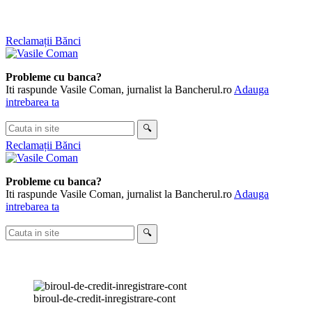
Skip
Reclamații Bănci
to
content
Probleme cu banca?
Iti raspunde Vasile Coman, jurnalist la Bancherul.ro
Adauga
intrebarea ta
Cauta
🔍
in
Reclamații Bănci
site
Probleme cu banca?
Iti raspunde Vasile Coman, jurnalist la Bancherul.ro
Adauga
intrebarea ta
Cauta
🔍
in
site
biroul-de-credit-inregistrare-cont