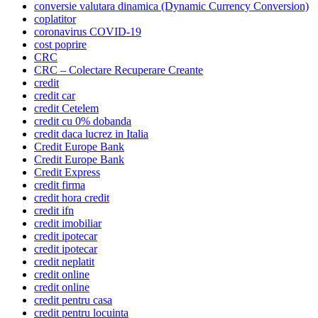
conversie valutara dinamica (Dynamic Currency Conversion)
coplatitor
coronavirus COVID-19
cost poprire
CRC
CRC – Colectare Recuperare Creante
credit
credit car
credit Cetelem
credit cu 0% dobanda
credit daca lucrez in Italia
Credit Europe Bank
Credit Europe Bank
Credit Express
credit firma
credit hora credit
credit ifn
credit imobiliar
credit ipotecar
credit ipotecar
credit neplatit
credit online
credit online
credit pentru casa
credit pentru locuinta