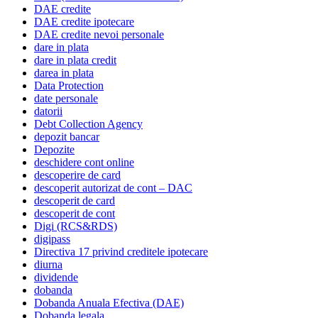
DAE credite
DAE credite ipotecare
DAE credite nevoi personale
dare in plata
dare in plata credit
darea in plata
Data Protection
date personale
datorii
Debt Collection Agency
depozit bancar
Depozite
deschidere cont online
descoperire de card
descoperit autorizat de cont – DAC
descoperit de card
descoperit de cont
Digi (RCS&RDS)
digipass
Directiva 17 privind creditele ipotecare
diurna
dividende
dobanda
Dobanda Anuala Efectiva (DAE)
Dobanda legala