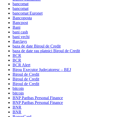
bancomat
bancomat
bancomat Euronet
Bancoposta
Bancpost
Bani
bani cash
bani vechi
Barclays
baza de date Biroul de Credit
baza de date rau platnici Biroul de Credit
BCR
BCR
BCR Alert
Birou Executor Judecatoresc – BEJ
Biroul de Credit
Biroul de Credit
Biroul de Credit
bitcoin
bitcoin
BNP Paribas Personal Finance
BNP Paribas Personal Finance
BNR
BNR
BonusCard