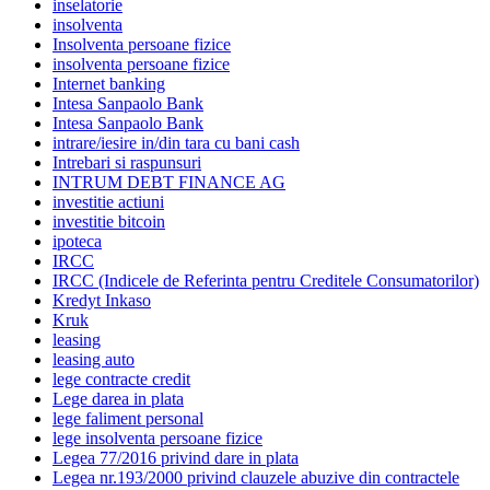
inselatorie
insolventa
Insolventa persoane fizice
insolventa persoane fizice
Internet banking
Intesa Sanpaolo Bank
Intesa Sanpaolo Bank
intrare/iesire in/din tara cu bani cash
Intrebari si raspunsuri
INTRUM DEBT FINANCE AG
investitie actiuni
investitie bitcoin
ipoteca
IRCC
IRCC (Indicele de Referinta pentru Creditele Consumatorilor)
Kredyt Inkaso
Kruk
leasing
leasing auto
lege contracte credit
Lege darea in plata
lege faliment personal
lege insolventa persoane fizice
Legea 77/2016 privind dare in plata
Legea nr.193/2000 privind clauzele abuzive din contractele