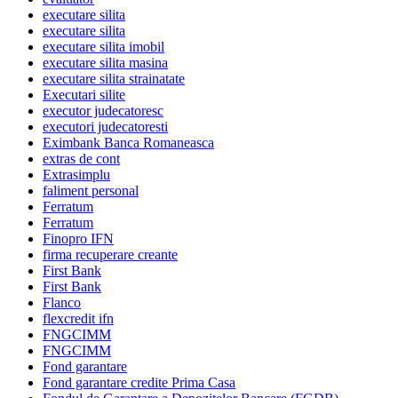
executare silita
executare silita
executare silita imobil
executare silita masina
executare silita strainatate
Executari silite
executor judecatoresc
executori judecatoresti
Eximbank Banca Romaneasca
extras de cont
Extrasimplu
faliment personal
Ferratum
Ferratum
Finopro IFN
firma recuperare creante
First Bank
First Bank
Flanco
flexcredit ifn
FNGCIMM
FNGCIMM
Fond garantare
Fond garantare credite Prima Casa