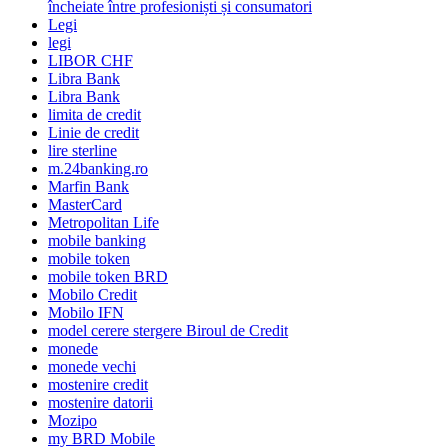
încheiate între profesioniști și consumatori
Legi
legi
LIBOR CHF
Libra Bank
Libra Bank
limita de credit
Linie de credit
lire sterline
m.24banking.ro
Marfin Bank
MasterCard
Metropolitan Life
mobile banking
mobile token
mobile token BRD
Mobilo Credit
Mobilo IFN
model cerere stergere Biroul de Credit
monede
monede vechi
mostenire credit
mostenire datorii
Mozipo
my BRD Mobile