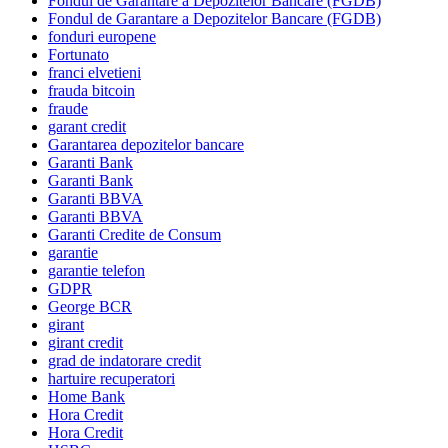
Fondul de Garantare a Depozitelor Bancare (FGDB)
Fondul de Garantare a Depozitelor Bancare (FGDB)
fonduri europene
Fortunato
franci elvetieni
frauda bitcoin
fraude
garant credit
Garantarea depozitelor bancare
Garanti Bank
Garanti Bank
Garanti BBVA
Garanti BBVA
Garanti Credite de Consum
garantie
garantie telefon
GDPR
George BCR
girant
girant credit
grad de indatorare credit
hartuire recuperatori
Home Bank
Hora Credit
Hora Credit