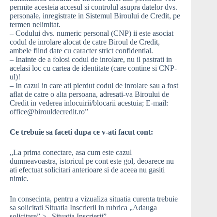
permite acesteia accesul si controlul asupra datelor dvs.
personale, inregistrate in Sistemul Biroului de Credit, pe
termen nelimitat.
– Codului dvs. numeric personal (CNP) ii este asociat
codul de inrolare alocat de catre Biroul de Credit,
ambele fiind date cu caracter strict confidential.
– Inainte de a folosi codul de inrolare, nu il pastrati in
acelasi loc cu cartea de identitate (care contine si CNP-
ul)!
– In cazul in care ati pierdut codul de inrolare sau a fost
aflat de catre o alta persoana, adresati-va Biroului de
Credit in vederea inlocuirii/blocarii acestuia; E-mail:
office@birouldecredit.ro”
Ce trebuie sa faceti dupa ce v-ati facut cont:
„La prima conectare, asa cum este cazul
dumneavoastra, istoricul pe cont este gol, deoarece nu
ati efectuat solicitari anterioare si de aceea nu gasiti
nimic.
In consecinta, pentru a vizualiza situatia curenta trebuie
sa solicitati Situatia Inscrierii in rubrica „Adauga
solicitare” > „Situatia Inscrierii”.