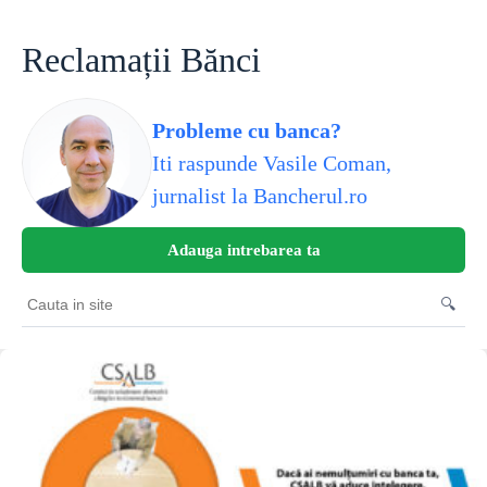
Sari
la
conținut
Reclamații Bănci
Probleme cu banca?
Iti raspunde Vasile Coman,
jurnalist la Bancherul.ro
Adauga intrebarea ta
🔍
Cauta
in
site