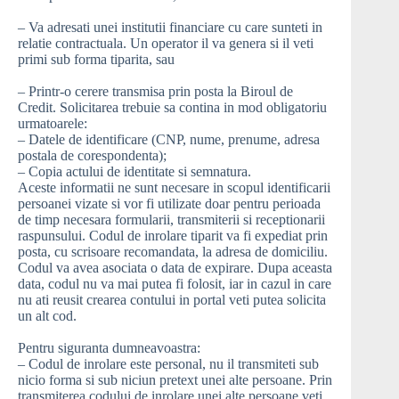
– Va adresati unei institutii financiare cu care sunteti in
relatie contractuala. Un operator il va genera si il veti
primi sub forma tiparita, sau
– Printr-o cerere transmisa prin posta la Biroul de
Credit. Solicitarea trebuie sa contina in mod obligatoriu
urmatoarele:
– Datele de identificare (CNP, nume, prenume, adresa
postala de corespondenta);
– Copia actului de identitate si semnatura.
Aceste informatii ne sunt necesare in scopul identificarii
persoanei vizate si vor fi utilizate doar pentru perioada
de timp necesara formularii, transmiterii si receptionarii
raspunsului. Codul de inrolare tiparit va fi expediat prin
posta, cu scrisoare recomandata, la adresa de domiciliu.
Codul va avea asociata o data de expirare. Dupa aceasta
data, codul nu va mai putea fi folosit, iar in cazul in care
nu ati reusit crearea contului in portal veti putea solicita
un alt cod.
Pentru siguranta dumneavoastra:
– Codul de inrolare este personal, nu il transmiteti sub
nicio forma si sub niciun pretext unei alte persoane. Prin
transmiterea codului de inrolare unei alte persoane veti