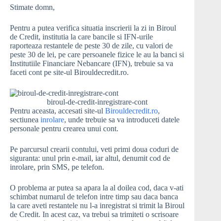
Stimate domn,
Pentru a putea verifica situatia inscrierii la zi in Biroul
de Credit, institutia la care bancile si IFN-urile
raporteaza restantele de peste 30 de zile, cu valori de
peste 30 de lei, pe care persoanele fizice le au la banci si
Institutiile Financiare Nebancare (IFN), trebuie sa va
faceti cont pe site-ul Birouldecredit.ro.
biroul-de-credit-inregistrare-cont
Pentru aceasta, accesati site-ul
Birouldecredit.ro
,
sectiunea
inrolare
, unde trebuie sa va introduceti datele
personale pentru crearea unui cont.
Pe parcursul crearii contului, veti primi doua coduri de
siguranta: unul prin e-mail, iar altul, denumit cod de
inrolare, prin SMS, pe telefon.
O problema ar putea sa apara la al doilea cod, daca v-ati
schimbat numarul de telefon intre timp sau daca banca
la care aveti restantele nu l-a inregistrat si trimit la Biroul
de Credit. In acest caz, va trebui sa trimiteti o scrisoare