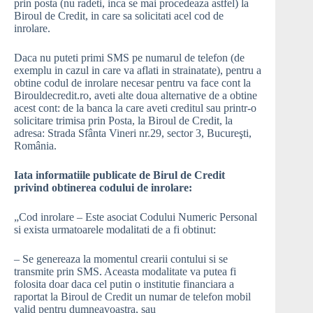
prin posta (nu radeti, inca se mai procedeaza astfel) la
Biroul de Credit, in care sa solicitati acel cod de
inrolare.
Daca nu puteti primi SMS pe numarul de telefon (de
exemplu in cazul in care va aflati in strainatate), pentru a
obtine codul de inrolare necesar pentru va face cont la
Birouldecredit.ro, aveti alte doua alternative de a obtine
acest cont: de la banca la care aveti creditul sau printr-o
solicitare trimisa prin Posta, la Biroul de Credit, la
adresa: Strada Sfânta Vineri nr.29, sector 3, Bucureşti,
România.
Iata informatiile publicate de Birul de Credit
privind obtinerea codului de inrolare:
„Cod inrolare – Este asociat Codului Numeric Personal
si exista urmatoarele modalitati de a fi obtinut:
– Se genereaza la momentul crearii contului si se
transmite prin SMS. Aceasta modalitate va putea fi
folosita doar daca cel putin o institutie financiara a
raportat la Biroul de Credit un numar de telefon mobil
valid pentru dumneavoastra, sau