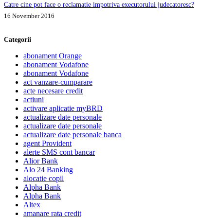
Catre cine pot face o reclamatie impotriva executorului judecatoresc?
16 November 2016
Categorii
abonament Orange
abonament Vodafone
abonament Vodafone
act vanzare-cumparare
acte necesare credit
actiuni
activare aplicatie myBRD
actualizare date personale
actualizare date personale
actualizare date personale banca
agent Provident
alerte SMS cont bancar
Alior Bank
Alo 24 Banking
alocatie copil
Alpha Bank
Alpha Bank
Altex
amanare rata credit