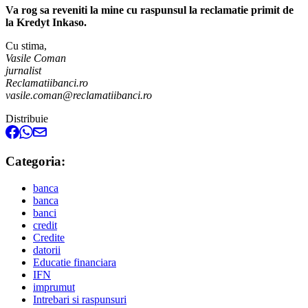
Va rog sa reveniti la mine cu raspunsul la reclamatie primit de
la Kredyt Inkaso.
Cu stima,
Vasile Coman
jurnalist
Reclamatiibanci.ro
vasile.coman@reclamatiibanci.ro
Distribuie
Categoria:
banca
banca
banci
credit
Credite
datorii
Educatie financiara
IFN
imprumut
Intrebari si raspunsuri