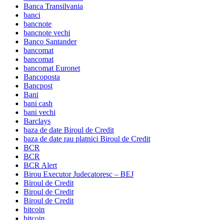
Banca Transilvania
banci
bancnote
bancnote vechi
Banco Santander
bancomat
bancomat
bancomat Euronet
Bancoposta
Bancpost
Bani
bani cash
bani vechi
Barclays
baza de date Biroul de Credit
baza de date rau platnici Biroul de Credit
BCR
BCR
BCR Alert
Birou Executor Judecatoresc – BEJ
Biroul de Credit
Biroul de Credit
Biroul de Credit
bitcoin
bitcoin