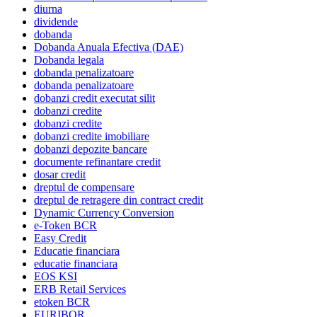
diurna
dividende
dobanda
Dobanda Anuala Efectiva (DAE)
Dobanda legala
dobanda penalizatoare
dobanda penalizatoare
dobanzi credit executat silit
dobanzi credite
dobanzi credite
dobanzi credite imobiliare
dobanzi depozite bancare
documente refinantare credit
dosar credit
dreptul de compensare
dreptul de retragere din contract credit
Dynamic Currency Conversion
e-Token BCR
Easy Credit
Educatie financiara
educatie financiara
EOS KSI
ERB Retail Services
etoken BCR
EURIBOR