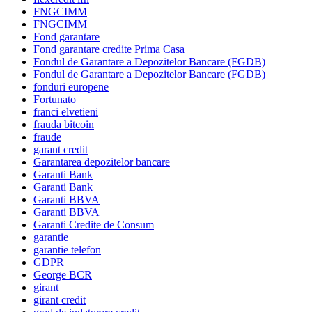
FNGCIMM
FNGCIMM
Fond garantare
Fond garantare credite Prima Casa
Fondul de Garantare a Depozitelor Bancare (FGDB)
Fondul de Garantare a Depozitelor Bancare (FGDB)
fonduri europene
Fortunato
franci elvetieni
frauda bitcoin
fraude
garant credit
Garantarea depozitelor bancare
Garanti Bank
Garanti Bank
Garanti BBVA
Garanti BBVA
Garanti Credite de Consum
garantie
garantie telefon
GDPR
George BCR
girant
girant credit