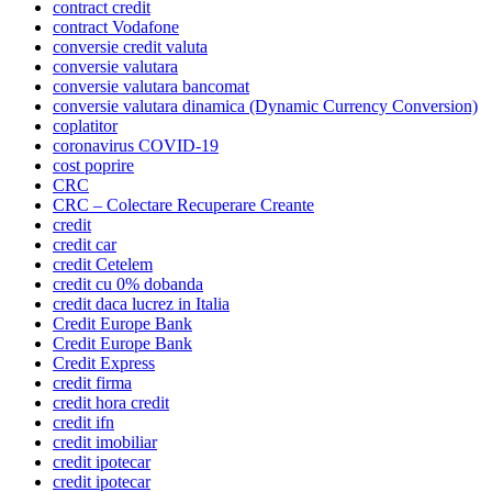
contract credit
contract Vodafone
conversie credit valuta
conversie valutara
conversie valutara bancomat
conversie valutara dinamica (Dynamic Currency Conversion)
coplatitor
coronavirus COVID-19
cost poprire
CRC
CRC – Colectare Recuperare Creante
credit
credit car
credit Cetelem
credit cu 0% dobanda
credit daca lucrez in Italia
Credit Europe Bank
Credit Europe Bank
Credit Express
credit firma
credit hora credit
credit ifn
credit imobiliar
credit ipotecar
credit ipotecar