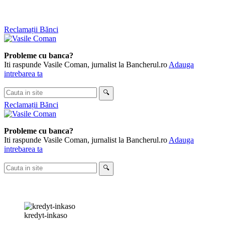
Skip
Reclamații Bănci
to
content
Probleme cu banca?
Iti raspunde Vasile Coman, jurnalist la Bancherul.ro
Adauga
intrebarea ta
Cauta
🔍
in
Reclamații Bănci
site
Probleme cu banca?
Iti raspunde Vasile Coman, jurnalist la Bancherul.ro
Adauga
intrebarea ta
Cauta
🔍
in
site
kredyt-inkaso