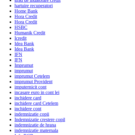
grad de indatorare credit
hartuire recuperatori
Home Bank
Hora Credit
Hora Credit
HSBC
Humanik Credit
Icredit
Idea Bank
Idea Bank
IFN
IFN
Imprumut
imprumut
imprumut Cetelem
imprumut Provident
imputernicit cont
incasare euro in cont lei
inchidere card
inchidere card Cetelem
inchidere cont
indemnizatie copii
Indemnizatie crestere copil
indemnizatie de hrana
indemnizatie maternala