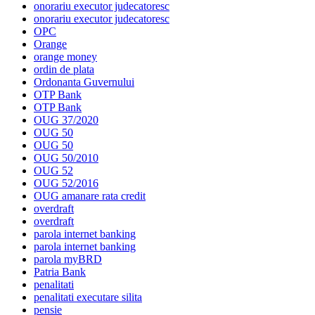
onorariu executor judecatoresc
onorariu executor judecatoresc
OPC
Orange
orange money
ordin de plata
Ordonanta Guvernului
OTP Bank
OTP Bank
OUG 37/2020
OUG 50
OUG 50
OUG 50/2010
OUG 52
OUG 52/2016
OUG amanare rata credit
overdraft
overdraft
parola internet banking
parola internet banking
parola myBRD
Patria Bank
penalitati
penalitati executare silita
pensie