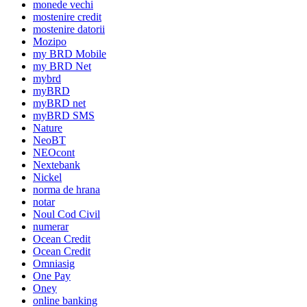
monede vechi
mostenire credit
mostenire datorii
Mozipo
my BRD Mobile
my BRD Net
mybrd
myBRD
myBRD net
myBRD SMS
Nature
NeoBT
NEOcont
Nextebank
Nickel
norma de hrana
notar
Noul Cod Civil
numerar
Ocean Credit
Ocean Credit
Omniasig
One Pay
Oney
online banking