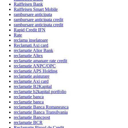
Raiffeisen Bank
Raiffeisen Smart Mobile
rambursare anticipata
rambursare anticipata credit
rambursare anticipata credit
Rapid Credit IFN
Rate
reclama inselatoare
Reclamati Axi card
reclamatie Alior Bank
reclamatie Altex
reclamatie amanare rate credit
reclamatie ANPC/OPC
reclamatie APS Holding
reclamatie asigurare
reclamatie Axi card
reclamatie B2Kapital
reclamatie b2kapital portfolio
reclamatie banca
reclamatie banca
reclamatie Banca Romaneasca
reclamatie Banca Transilvania
reclamatie Bancpost
reclamatie BCR
Reclamatie Biroul de Credit