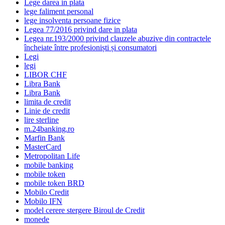
Lege darea in plata
lege faliment personal
lege insolventa persoane fizice
Legea 77/2016 privind dare in plata
Legea nr.193/2000 privind clauzele abuzive din contractele
încheiate între profesioniști și consumatori
Legi
legi
LIBOR CHF
Libra Bank
Libra Bank
limita de credit
Linie de credit
lire sterline
m.24banking.ro
Marfin Bank
MasterCard
Metropolitan Life
mobile banking
mobile token
mobile token BRD
Mobilo Credit
Mobilo IFN
model cerere stergere Biroul de Credit
monede