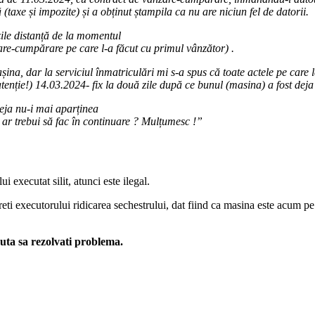
taxe și impozite) și a obținut ștampila ca nu are niciun fel de datorii.
zile distanță de la momentul
are-cumpărare pe care l-a făcut cu primul vânzător) .
ina, dar la serviciul înmatriculări mi s-a spus că toate actele pe care 
tenție!) 14.03.2024- fix la două zile după ce bunul (masina) a fost deja 
eja nu-i mai aparținea
 ar trebui să fac în continuare ? Mulțumesc !”
executat silit, atunci este ilegal.
ereti executorului ridicarea sechestrului, dat fiind ca masina este acum 
juta sa rezolvati problema.