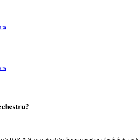
 ta
 ta
echestru?
de 11.03.2024, cu contract de vânzare-cumpărare, înmânându-i autotur