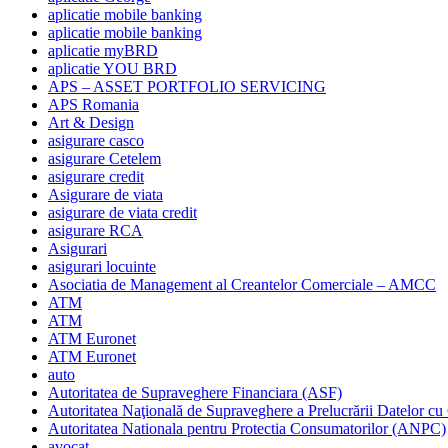
aplicatie mobile banking
aplicatie mobile banking
aplicatie myBRD
aplicatie YOU BRD
APS – ASSET PORTFOLIO SERVICING
APS Romania
Art & Design
asigurare casco
asigurare Cetelem
asigurare credit
Asigurare de viata
asigurare de viata credit
asigurare RCA
Asigurari
asigurari locuinte
Asociatia de Management al Creantelor Comerciale – AMCC
ATM
ATM
ATM Euronet
ATM Euronet
auto
Autoritatea de Supraveghere Financiara (ASF)
Autoritatea Naţională de Supraveghere a Prelucrării Datelor cu
Autoritatea Nationala pentru Protectia Consumatorilor (ANPC)
avocat