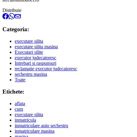
Distribuie
Categoria:
executare silita
executare silita masina
Executari silite
executor judecatoresc
Intrebari si raspunsuri
reclamatie executor judecatoresc
sechestru masina
Toate
Etichete:
aflata
cum
executare silita
inmatricula
inmatriculare auto sechestru
inmatriculare masina
masina