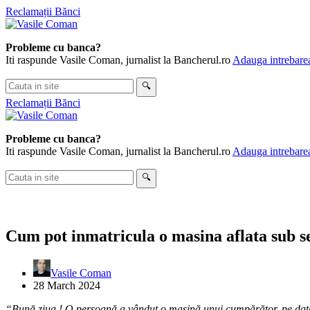
Skip
Reclamații Bănci
to
content
Probleme cu banca?
Iti raspunde Vasile Coman, jurnalist la Bancherul.ro
Adauga intrebarea
Cauta
🔍
in
Reclamații Bănci
site
Probleme cu banca?
Iti raspunde Vasile Coman, jurnalist la Bancherul.ro
Adauga intrebarea
Cauta
🔍
in
site
Cum pot inmatricula o masina aflata sub s
Vasile Coman
28 March 2024
“Bună ziua ! O persoană a vândut o mașină unui cumpărător, pe data 