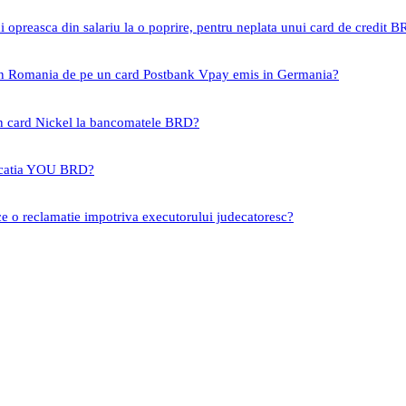
i opreasca din salariu la o poprire, pentru neplata unui card de credit 
 in Romania de pe un card Postbank Vpay emis in Germania?
un card Nickel la bancomatele BRD?
icatia YOU BRD?
ce o reclamatie impotriva executorului judecatoresc?