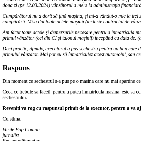
doua zi (pe 12.03.2024) vânzătorul a mers la administrația financiară (
Cumpărătorul nu a dorit să țină mașina, și mi-a vândut-o mie la trei 
cumpărării. Mi-a dat toate actele mașinii (inclusiv contractul de vânz
Am făcut toate actele și demersurile necesare pentru a inmatricula maș
primul vânzător (cel din CI și talonul mașinii) începând cu data de. (a
Deci practic, dpmdv, executorul a pus sechestru pentru un bun care d
primului vânzător. Mai pot eu să înmatriculez acest automobil, sau ce
Raspuns
Din moment ce sechestrul s-a pus pe o masina care nu mai apartine celui 
Ceea ce trebuie sa faceti, pentru a putea inmatricula masina, este sa c
sechestrului.
Reveniti va rog cu raspunsul primit de la executor, pentru a va a
Cu stima,
Vasile Pop Coman
jurnalist
Reclamatiibanci.ro