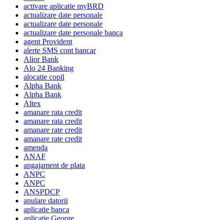
activare aplicatie myBRD
actualizare date personale
actualizare date personale
actualizare date personale banca
agent Provident
alerte SMS cont bancar
Alior Bank
Alo 24 Banking
alocatie copil
Alpha Bank
Alpha Bank
Altex
amanare rata credit
amanare rata credit
amanare rate credit
amanare rate credit
amenda
ANAF
angajament de plata
ANPC
ANPC
ANSPDCP
anulare datorii
aplicatie banca
aplicatie George