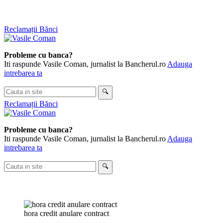
Skip
Reclamații Bănci
to
content
Probleme cu banca?
Iti raspunde Vasile Coman, jurnalist la Bancherul.ro
Adauga
intrebarea ta
Cauta
🔍
in
Reclamații Bănci
site
Probleme cu banca?
Iti raspunde Vasile Coman, jurnalist la Bancherul.ro
Adauga
intrebarea ta
Cauta
🔍
in
site
hora credit anulare contract