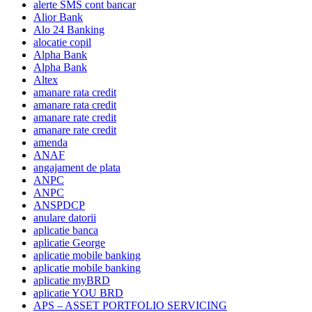
alerte SMS cont bancar
Alior Bank
Alo 24 Banking
alocatie copil
Alpha Bank
Alpha Bank
Altex
amanare rata credit
amanare rata credit
amanare rate credit
amanare rate credit
amenda
ANAF
angajament de plata
ANPC
ANPC
ANSPDCP
anulare datorii
aplicatie banca
aplicatie George
aplicatie mobile banking
aplicatie mobile banking
aplicatie myBRD
aplicatie YOU BRD
APS – ASSET PORTFOLIO SERVICING