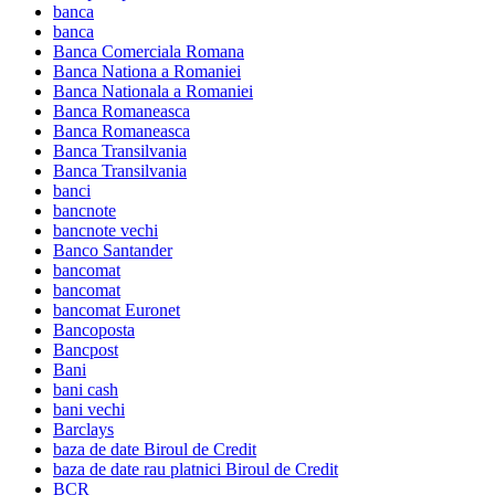
banca
banca
Banca Comerciala Romana
Banca Nationa a Romaniei
Banca Nationala a Romaniei
Banca Romaneasca
Banca Romaneasca
Banca Transilvania
Banca Transilvania
banci
bancnote
bancnote vechi
Banco Santander
bancomat
bancomat
bancomat Euronet
Bancoposta
Bancpost
Bani
bani cash
bani vechi
Barclays
baza de date Biroul de Credit
baza de date rau platnici Biroul de Credit
BCR