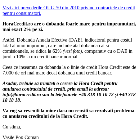
Vezi aici prevederile OUG 50 din 2010 privind contractele de credit
pentru consumatori.
HoraCredit.ro are o dobanda foarte mare pentru imprumuturi,
mai exact 2% pe zi.
Astfel, Dobanda Anuala Efectiva (DAE), indicatorul pentru costul
total al unui imprumut, care include atat dobanda cat si
comisioanele, se ridica la 62%
(vezi foto)
, comparativ cu o DAE in
jurul a 10% la un credit bancar normal.
Ceea ce inseamna ca dobanda la o linie de credit Hora Credit este de
7.000 de ori mai mare decat dobanda unui credit bancar.
Asadar, trebuie sa trimiteti o cerere la Hora Credit pentru
anularea contractului de credit, prin email la adresa:
info@horacredit.ro sau la telefoanele +40 318 10 10 72 și +40 318
18 18 18.
Va rog sa reveniti la mine daca nu reusiti sa rezolvati problema
cu anularea creditului de la Hora Credit.
Cu stima,
Vasile Pop Coman