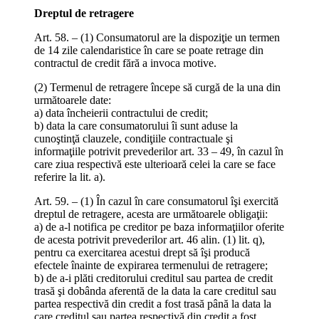
Dreptul de retragere
Art. 58. – (1) Consumatorul are la dispoziţie un termen
de 14 zile calendaristice în care se poate retrage din
contractul de credit fără a invoca motive.
(2) Termenul de retragere începe să curgă de la una din
următoarele date:
a) data încheierii contractului de credit;
b) data la care consumatorului îi sunt aduse la
cunoştinţă clauzele, condiţiile contractuale şi
informaţiile potrivit prevederilor art. 33 – 49, în cazul în
care ziua respectivă este ulterioară celei la care se face
referire la lit. a).
Art. 59. – (1) În cazul în care consumatorul îşi exercită
dreptul de retragere, acesta are următoarele obligaţii:
a) de a-l notifica pe creditor pe baza informaţiilor oferite
de acesta potrivit prevederilor art. 46 alin. (1) lit. q),
pentru ca exercitarea acestui drept să îşi producă
efectele înainte de expirarea termenului de retragere;
b) de a-i plăti creditorului creditul sau partea de credit
trasă şi dobânda aferentă de la data la care creditul sau
partea respectivă din credit a fost trasă până la data la
care creditul sau partea respectivă din credit a fost