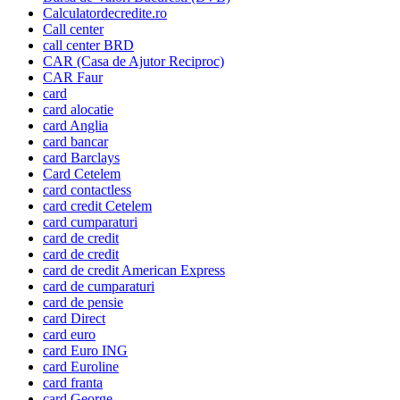
Calculatordecredite.ro
Call center
call center BRD
CAR (Casa de Ajutor Reciproc)
CAR Faur
card
card alocatie
card Anglia
card bancar
card Barclays
Card Cetelem
card contactless
card credit Cetelem
card cumparaturi
card de credit
card de credit
card de credit American Express
card de cumparaturi
card de pensie
card Direct
card euro
card Euro ING
card Euroline
card franta
card George