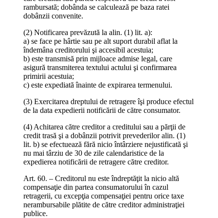
rambursată; dobânda se calculează pe baza ratei
dobânzii convenite.
(2) Notificarea prevăzută la alin. (1) lit. a):
a) se face pe hârtie sau pe alt suport durabil aflat la
îndemâna creditorului şi accesibil acestuia;
b) este transmisă prin mijloace admise legal, care
asigură transmiterea textului actului şi confirmarea
primirii acestuia;
c) este expediată înainte de expirarea termenului.
(3) Exercitarea dreptului de retragere îşi produce efectul
de la data expedierii notificării de către consumator.
(4) Achitarea către creditor a creditului sau a părţii de
credit trasă şi a dobânzii potrivit prevederilor alin. (1)
lit. b) se efectuează fără nicio întârziere nejustificată şi
nu mai târziu de 30 de zile calendaristice de la
expedierea notificării de retragere către creditor.
Art. 60. – Creditorul nu este îndreptăţit la nicio altă
compensaţie din partea consumatorului în cazul
retragerii, cu excepţia compensaţiei pentru orice taxe
nerambursabile plătite de către creditor administraţiei
publice.