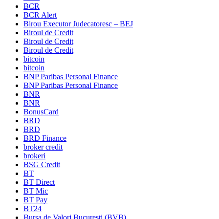
BCR
BCR Alert
Birou Executor Judecatoresc – BEJ
Biroul de Credit
Biroul de Credit
Biroul de Credit
bitcoin
bitcoin
BNP Paribas Personal Finance
BNP Paribas Personal Finance
BNR
BNR
BonusCard
BRD
BRD
BRD Finance
broker credit
brokeri
BSG Credit
BT
BT Direct
BT Mic
BT Pay
BT24
Bursa de Valori Bucuresti (BVB)