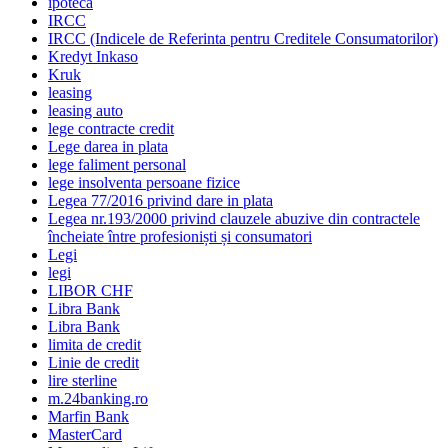
ipoteca
IRCC
IRCC (Indicele de Referinta pentru Creditele Consumatorilor)
Kredyt Inkaso
Kruk
leasing
leasing auto
lege contracte credit
Lege darea in plata
lege faliment personal
lege insolventa persoane fizice
Legea 77/2016 privind dare in plata
Legea nr.193/2000 privind clauzele abuzive din contractele
încheiate între profesioniști și consumatori
Legi
legi
LIBOR CHF
Libra Bank
Libra Bank
limita de credit
Linie de credit
lire sterline
m.24banking.ro
Marfin Bank
MasterCard