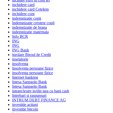
incasare euro in cont lei
inchidere card
inchidere card Cetelem
inchidere cont
indemnizatie copii
Indemnizatie crestere copil
indemnizatie de hrana
indemnizatie maternala
Info BCR
ING
ING
ING Bank
inrolare Biroul de Credit
inselatorie
insolventa
Insolventa persoane fizice
insolventa persoane fizice
Internet banking
Intesa Sanpaolo Bank
Intesa Sanpaolo Bank
intrare/iesire in/din tara cu bani cash
Intrebari si raspunsuri
INTRUM DEBT FINANCE AG
investitie actiuni
investitie bitcoin