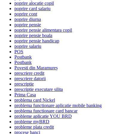
poprire alocatie copil
poprire card salariu
poprire cont
poprire diurna
poprire pensie
poprire pensie alimentara copil
poprire pensie boala
poprire pensie handicap
poprire salariu
POS
Postbank
Postbank
Povesti din Maramureș
prescriere credit
prescriere datorii
prescriptie
prescriptie executare silita
Prima Casa
problema card Nickel
problema functionare aplicatie mobile banking
problema functionare card bancar
probleme aplicatie YOU BRD
probleme myBRD
probleme plata credit
procese banci