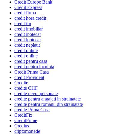
Credit Europe Bank
Credit Express
credit firma
credit hora credit
credit ifn
credit imobiliar
credit ipotecar
credit ipotecar
credit neplatit
credit online
credit online
credit pentru casa
credit pentru locuinta
Credit Prima Casa
credit Provident
Credite
credite CHF
credite nevoi personale
credite pentru angajati in strainatate
credite pentru romanii din strainatate
credite Prima Casa
CreditFix
CreditPrime
Credius
criptomonede