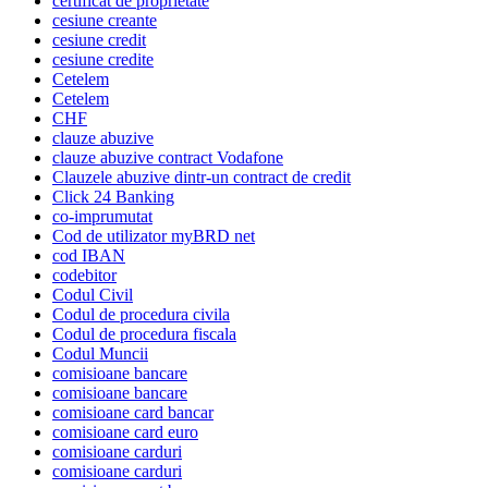
certificat de proprietate
cesiune creante
cesiune credit
cesiune credite
Cetelem
Cetelem
CHF
clauze abuzive
clauze abuzive contract Vodafone
Clauzele abuzive dintr-un contract de credit
Click 24 Banking
co-imprumutat
Cod de utilizator myBRD net
cod IBAN
codebitor
Codul Civil
Codul de procedura civila
Codul de procedura fiscala
Codul Muncii
comisioane bancare
comisioane bancare
comisioane card bancar
comisioane card euro
comisioane carduri
comisioane carduri