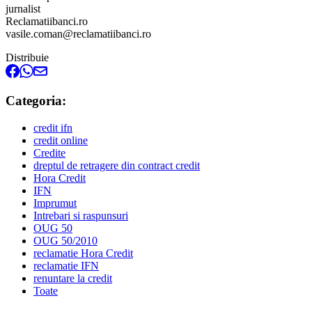
jurnalist
Reclamatiibanci.ro
vasile.coman@reclamatiibanci.ro
Distribuie
Categoria:
credit ifn
credit online
Credite
dreptul de retragere din contract credit
Hora Credit
IFN
Imprumut
Intrebari si raspunsuri
OUG 50
OUG 50/2010
reclamatie Hora Credit
reclamatie IFN
renuntare la credit
Toate