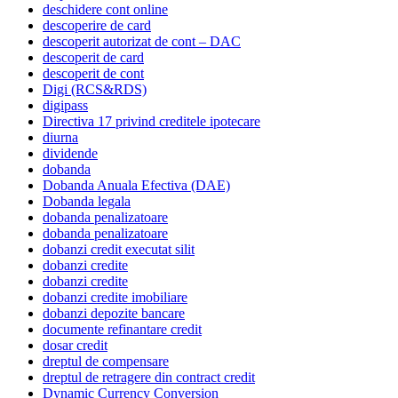
deschidere cont online
descoperire de card
descoperit autorizat de cont – DAC
descoperit de card
descoperit de cont
Digi (RCS&RDS)
digipass
Directiva 17 privind creditele ipotecare
diurna
dividende
dobanda
Dobanda Anuala Efectiva (DAE)
Dobanda legala
dobanda penalizatoare
dobanda penalizatoare
dobanzi credit executat silit
dobanzi credite
dobanzi credite
dobanzi credite imobiliare
dobanzi depozite bancare
documente refinantare credit
dosar credit
dreptul de compensare
dreptul de retragere din contract credit
Dynamic Currency Conversion