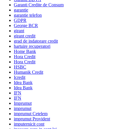
Garanti Credite de Consum
garantie
garantie telefon
GDPR
George BCR
girant
girant credit
grad de indatorare credit
hartuire recuperatori
Home Bank
Hora Credit
Hora Credit
HSBC
Humanik Credit
Icredit
Idea Bank
Idea Bank
IFN
IFN
Imprumut
imprumut
imprumut Cetelem
imprumut Provident
imputernicit cont