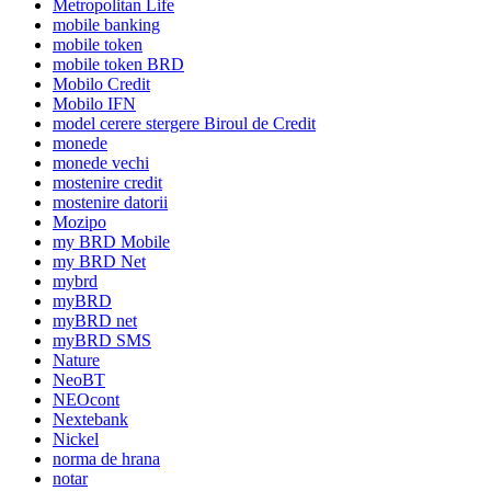
Metropolitan Life
mobile banking
mobile token
mobile token BRD
Mobilo Credit
Mobilo IFN
model cerere stergere Biroul de Credit
monede
monede vechi
mostenire credit
mostenire datorii
Mozipo
my BRD Mobile
my BRD Net
mybrd
myBRD
myBRD net
myBRD SMS
Nature
NeoBT
NEOcont
Nextebank
Nickel
norma de hrana
notar