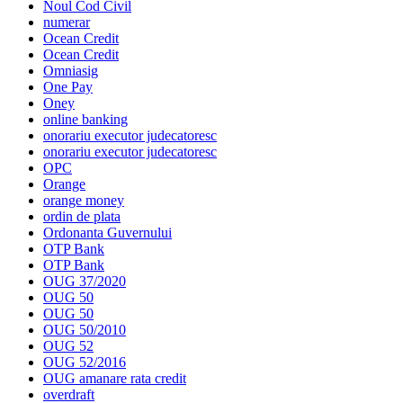
Noul Cod Civil
numerar
Ocean Credit
Ocean Credit
Omniasig
One Pay
Oney
online banking
onorariu executor judecatoresc
onorariu executor judecatoresc
OPC
Orange
orange money
ordin de plata
Ordonanta Guvernului
OTP Bank
OTP Bank
OUG 37/2020
OUG 50
OUG 50
OUG 50/2010
OUG 52
OUG 52/2016
OUG amanare rata credit
overdraft