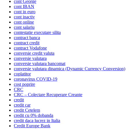
cont George
cont IBAN
cont in euro
cont inactiv
cont online
cont salariu
contestatie executare silita
contract banca
contract credit
contract Vodafone
conversie credit valuta
conversie valutara
conversie valutara bancomat
conversie valutara dinamica (Dynamic Currency Conversion)
coplatitor
coronavirus COVID-19
cost poprire
CRC
CRC – Colectare Recuperare Creante
credit
credit car
credit Cetelem
credit cu 0% dobanda
credit daca lucrez in Italia
Credit Europe Bank