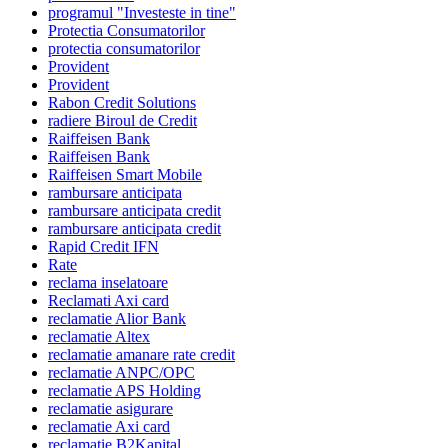
programul "Investeste in tine"
Protectia Consumatorilor
protectia consumatorilor
Provident
Provident
Rabon Credit Solutions
radiere Biroul de Credit
Raiffeisen Bank
Raiffeisen Bank
Raiffeisen Smart Mobile
rambursare anticipata
rambursare anticipata credit
rambursare anticipata credit
Rapid Credit IFN
Rate
reclama inselatoare
Reclamati Axi card
reclamatie Alior Bank
reclamatie Altex
reclamatie amanare rate credit
reclamatie ANPC/OPC
reclamatie APS Holding
reclamatie asigurare
reclamatie Axi card
reclamatie B2Kapital