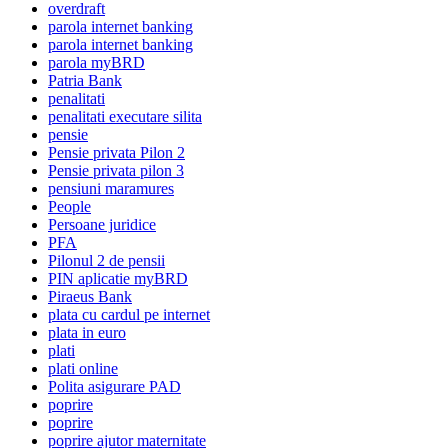
overdraft
parola internet banking
parola internet banking
parola myBRD
Patria Bank
penalitati
penalitati executare silita
pensie
Pensie privata Pilon 2
Pensie privata pilon 3
pensiuni maramures
People
Persoane juridice
PFA
Pilonul 2 de pensii
PIN aplicatie myBRD
Piraeus Bank
plata cu cardul pe internet
plata in euro
plati
plati online
Polita asigurare PAD
poprire
poprire
poprire ajutor maternitate