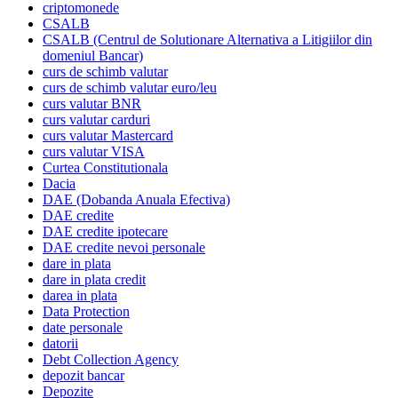
criptomonede
CSALB
CSALB (Centrul de Solutionare Alternativa a Litigiilor din
domeniul Bancar)
curs de schimb valutar
curs de schimb valutar euro/leu
curs valutar BNR
curs valutar carduri
curs valutar Mastercard
curs valutar VISA
Curtea Constitutionala
Dacia
DAE (Dobanda Anuala Efectiva)
DAE credite
DAE credite ipotecare
DAE credite nevoi personale
dare in plata
dare in plata credit
darea in plata
Data Protection
date personale
datorii
Debt Collection Agency
depozit bancar
Depozite