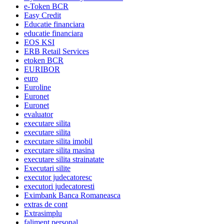
e-Token BCR
Easy Credit
Educatie financiara
educatie financiara
EOS KSI
ERB Retail Services
etoken BCR
EURIBOR
euro
Euroline
Euronet
Euronet
evaluator
executare silita
executare silita
executare silita imobil
executare silita masina
executare silita strainatate
Executari silite
executor judecatoresc
executori judecatoresti
Eximbank Banca Romaneasca
extras de cont
Extrasimplu
faliment personal