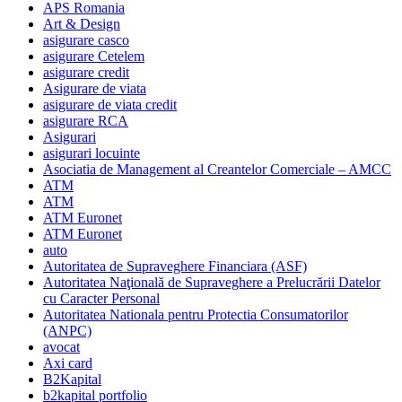
APS Romania
Art & Design
asigurare casco
asigurare Cetelem
asigurare credit
Asigurare de viata
asigurare de viata credit
asigurare RCA
Asigurari
asigurari locuinte
Asociatia de Management al Creantelor Comerciale – AMCC
ATM
ATM
ATM Euronet
ATM Euronet
auto
Autoritatea de Supraveghere Financiara (ASF)
Autoritatea Naţională de Supraveghere a Prelucrării Datelor
cu Caracter Personal
Autoritatea Nationala pentru Protectia Consumatorilor
(ANPC)
avocat
Axi card
B2Kapital
b2kapital portfolio