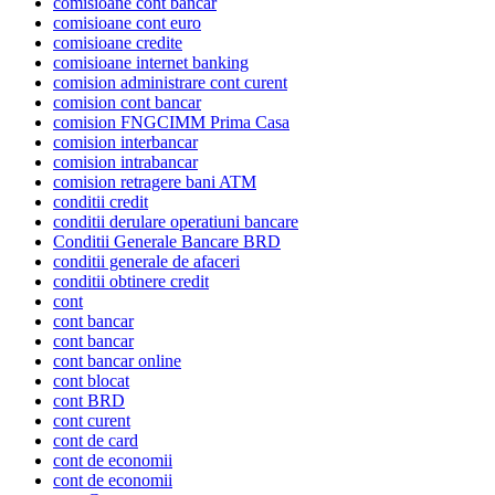
comisioane cont bancar
comisioane cont euro
comisioane credite
comisioane internet banking
comision administrare cont curent
comision cont bancar
comision FNGCIMM Prima Casa
comision interbancar
comision intrabancar
comision retragere bani ATM
conditii credit
conditii derulare operatiuni bancare
Conditii Generale Bancare BRD
conditii generale de afaceri
conditii obtinere credit
cont
cont bancar
cont bancar
cont bancar online
cont blocat
cont BRD
cont curent
cont de card
cont de economii
cont de economii