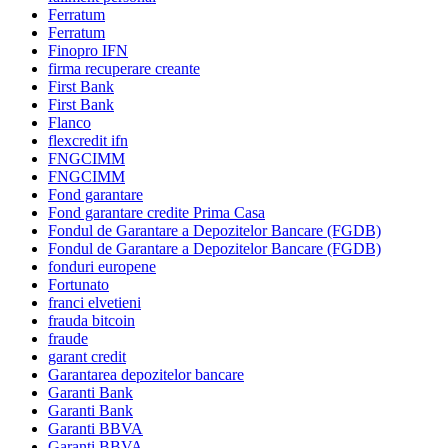
Ferratum
Ferratum
Finopro IFN
firma recuperare creante
First Bank
First Bank
Flanco
flexcredit ifn
FNGCIMM
FNGCIMM
Fond garantare
Fond garantare credite Prima Casa
Fondul de Garantare a Depozitelor Bancare (FGDB)
Fondul de Garantare a Depozitelor Bancare (FGDB)
fonduri europene
Fortunato
franci elvetieni
frauda bitcoin
fraude
garant credit
Garantarea depozitelor bancare
Garanti Bank
Garanti Bank
Garanti BBVA
Garanti BBVA