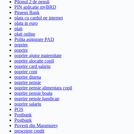
Pilonul 2 de pensii
PIN aplicatie myBRD
Piraeus Bank
plata cu cardul pe internet
plata in euro
plati
plati online
Polita asigurare PAD
poprire
poprire
poprire ajutor maternitate
poprire alocatie copil
poprire card salariu
poprire cont
poprire diurna
poprire pensie
poprire pensie alimentara copil
poprire pensie boala
poprire pensie handicap
poprire salariu
POS
Postbank
Postbank
Povesti din Maramureș
prescriere credit