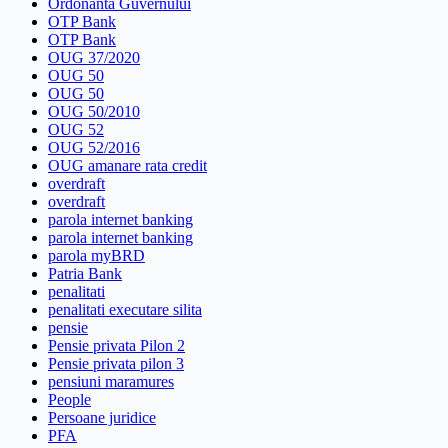
Ordonanta Guvernului
OTP Bank
OTP Bank
OUG 37/2020
OUG 50
OUG 50
OUG 50/2010
OUG 52
OUG 52/2016
OUG amanare rata credit
overdraft
overdraft
parola internet banking
parola internet banking
parola myBRD
Patria Bank
penalitati
penalitati executare silita
pensie
Pensie privata Pilon 2
Pensie privata pilon 3
pensiuni maramures
People
Persoane juridice
PFA