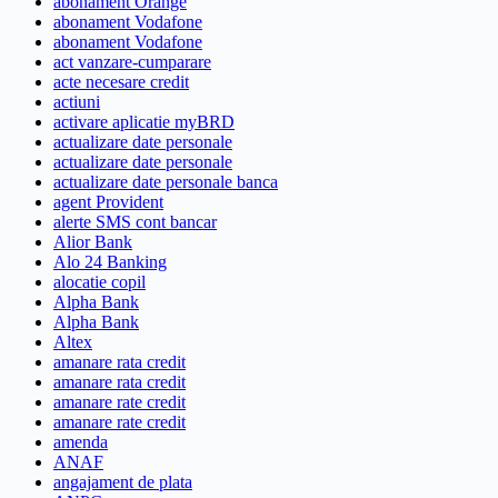
abonament Orange
abonament Vodafone
abonament Vodafone
act vanzare-cumparare
acte necesare credit
actiuni
activare aplicatie myBRD
actualizare date personale
actualizare date personale
actualizare date personale banca
agent Provident
alerte SMS cont bancar
Alior Bank
Alo 24 Banking
alocatie copil
Alpha Bank
Alpha Bank
Altex
amanare rata credit
amanare rata credit
amanare rate credit
amanare rate credit
amenda
ANAF
angajament de plata