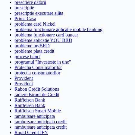
prescriere datorii
prescriptie
prescriptie executare silita
Prima Casa
problema card Nickel
problema functionare aplicatie mobile banking
problema functionare card bancar
probleme aplicatie YOU BRD
probleme myBRD
probleme plata credit
procese banci
programul "Investeste in tine"
Protectia Consumatorilor
protectia consumatorilor
Provident
Provident
Rabon Credit Solutions
radiere Biroul de Credit
Raiffeisen Bank
Raiffeisen Bank
Raiffeisen Smart Mobile
rambursare anticipata
rambursare anticipata credit
rambursare anticipata credit
Rapid Credit IFN