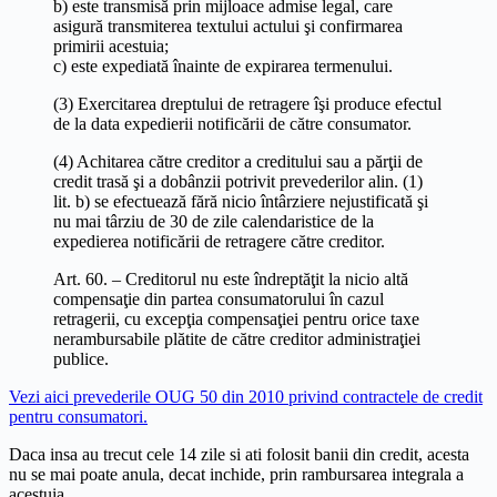
b) este transmisă prin mijloace admise legal, care
asigură transmiterea textului actului şi confirmarea
primirii acestuia;
c) este expediată înainte de expirarea termenului.
(3) Exercitarea dreptului de retragere îşi produce efectul
de la data expedierii notificării de către consumator.
(4) Achitarea către creditor a creditului sau a părţii de
credit trasă şi a dobânzii potrivit prevederilor alin. (1)
lit. b) se efectuează fără nicio întârziere nejustificată şi
nu mai târziu de 30 de zile calendaristice de la
expedierea notificării de retragere către creditor.
Art. 60. – Creditorul nu este îndreptăţit la nicio altă
compensaţie din partea consumatorului în cazul
retragerii, cu excepţia compensaţiei pentru orice taxe
nerambursabile plătite de către creditor administraţiei
publice.
Vezi aici prevederile OUG 50 din 2010 privind contractele de credit
pentru consumatori.
Daca insa au trecut cele 14 zile si ati folosit banii din credit, acesta
nu se mai poate anula, decat inchide, prin rambursarea integrala a
acestuia.