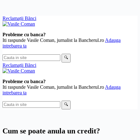
Skip
Reclamații Bănci
to
content
Probleme cu banca?
Iti raspunde Vasile Coman, jurnalist la Bancherul.ro
Adauga
intrebarea ta
Cauta
🔍
in
Reclamații Bănci
site
Probleme cu banca?
Iti raspunde Vasile Coman, jurnalist la Bancherul.ro
Adauga
intrebarea ta
Cauta
🔍
in
site
Cum se poate anula un credit?