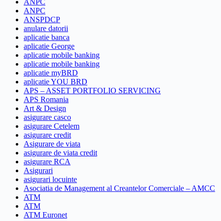
ANPC
ANPC
ANSPDCP
anulare datorii
aplicatie banca
aplicatie George
aplicatie mobile banking
aplicatie mobile banking
aplicatie myBRD
aplicatie YOU BRD
APS – ASSET PORTFOLIO SERVICING
APS Romania
Art & Design
asigurare casco
asigurare Cetelem
asigurare credit
Asigurare de viata
asigurare de viata credit
asigurare RCA
Asigurari
asigurari locuinte
Asociatia de Management al Creantelor Comerciale – AMCC
ATM
ATM
ATM Euronet