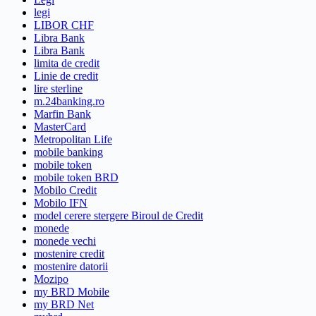
legi
LIBOR CHF
Libra Bank
Libra Bank
limita de credit
Linie de credit
lire sterline
m.24banking.ro
Marfin Bank
MasterCard
Metropolitan Life
mobile banking
mobile token
mobile token BRD
Mobilo Credit
Mobilo IFN
model cerere stergere Biroul de Credit
monede
monede vechi
mostenire credit
mostenire datorii
Mozipo
my BRD Mobile
my BRD Net