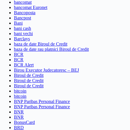
bancomat
bancomat Euronet
Bancoposta
Bancpost
Bani
bani cash
bani vechi
Barclays
baza de date Biroul de Credit
baza de date rau platnici Biroul de Credit
BCR
BCR
BCR Alert
Birou Executor Judecatoresc – BEJ
Biroul de Credit
Biroul de Credit
Biroul de Credit
bitcoin
bitcoin
BNP Paribas Personal Finance
BNP Paribas Personal Finance
BNR
BNR
BonusCard
BRD