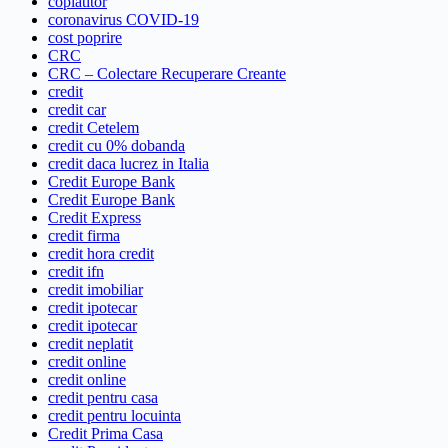
coplatitor
coronavirus COVID-19
cost poprire
CRC
CRC – Colectare Recuperare Creante
credit
credit car
credit Cetelem
credit cu 0% dobanda
credit daca lucrez in Italia
Credit Europe Bank
Credit Europe Bank
Credit Express
credit firma
credit hora credit
credit ifn
credit imobiliar
credit ipotecar
credit ipotecar
credit neplatit
credit online
credit online
credit pentru casa
credit pentru locuinta
Credit Prima Casa