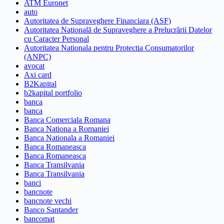
ATM Euronet
auto
Autoritatea de Supraveghere Financiara (ASF)
Autoritatea Naţională de Supraveghere a Prelucrării Datelor
cu Caracter Personal
Autoritatea Nationala pentru Protectia Consumatorilor
(ANPC)
avocat
Axi card
B2Kapital
b2kapital portfolio
banca
banca
Banca Comerciala Romana
Banca Nationa a Romaniei
Banca Nationala a Romaniei
Banca Romaneasca
Banca Romaneasca
Banca Transilvania
Banca Transilvania
banci
bancnote
bancnote vechi
Banco Santander
bancomat