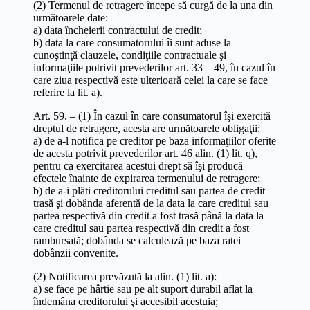
(2) Termenul de retragere începe să curgă de la una din
următoarele date:
a) data încheierii contractului de credit;
b) data la care consumatorului îi sunt aduse la
cunoştinţă clauzele, condiţiile contractuale şi
informaţiile potrivit prevederilor art. 33 – 49, în cazul în
care ziua respectivă este ulterioară celei la care se face
referire la lit. a).
Art. 59. – (1) În cazul în care consumatorul îşi exercită
dreptul de retragere, acesta are următoarele obligaţii:
a) de a-l notifica pe creditor pe baza informaţiilor oferite
de acesta potrivit prevederilor art. 46 alin. (1) lit. q),
pentru ca exercitarea acestui drept să îşi producă
efectele înainte de expirarea termenului de retragere;
b) de a-i plăti creditorului creditul sau partea de credit
trasă şi dobânda aferentă de la data la care creditul sau
partea respectivă din credit a fost trasă până la data la
care creditul sau partea respectivă din credit a fost
rambursată; dobânda se calculează pe baza ratei
dobânzii convenite.
(2) Notificarea prevăzută la alin. (1) lit. a):
a) se face pe hârtie sau pe alt suport durabil aflat la
îndemâna creditorului şi accesibil acestuia;