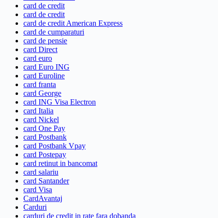
card de credit
card de credit
card de credit American Express
card de cumparaturi
card de pensie
card Direct
card euro
card Euro ING
card Euroline
card franta
card George
card ING Visa Electron
card Italia
card Nickel
card One Pay
card Postbank
card Postbank Vpay
card Postepay
card retinut in bancomat
card salariu
card Santander
card Visa
CardAvantaj
Carduri
carduri de credit in rate fara dobanda