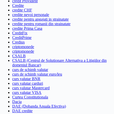
credit Provident
Credite
credite CHF
credite nevoi personale
credite pentru angajati in strainatate
credite pentru romanii din strainatate
credite Prima Casa
CreditFix
CreditPrime
Credius
criptomonede
criptomonede
CSALB
CSALB (Centrul de Solutionare Alternativa a Litigiilor din
domeniul Bancar)
curs de schimb valutar
curs de schimb valutar euro/leu
curs valutar BNR
curs valutar carduri
curs valutar Mastercard
curs valutar VISA
Curtea Constitutionala
Dacia
DAE (Dobanda Anuala Efectiva)
DAE credite