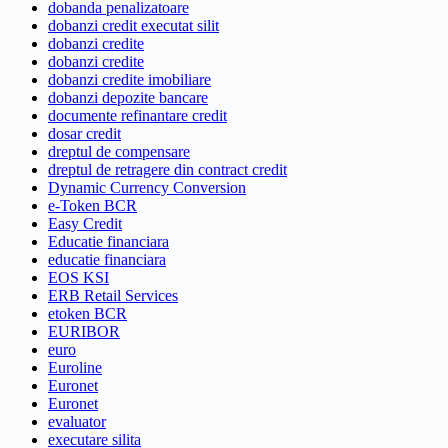
dobanda penalizatoare
dobanzi credit executat silit
dobanzi credite
dobanzi credite
dobanzi credite imobiliare
dobanzi depozite bancare
documente refinantare credit
dosar credit
dreptul de compensare
dreptul de retragere din contract credit
Dynamic Currency Conversion
e-Token BCR
Easy Credit
Educatie financiara
educatie financiara
EOS KSI
ERB Retail Services
etoken BCR
EURIBOR
euro
Euroline
Euronet
Euronet
evaluator
executare silita