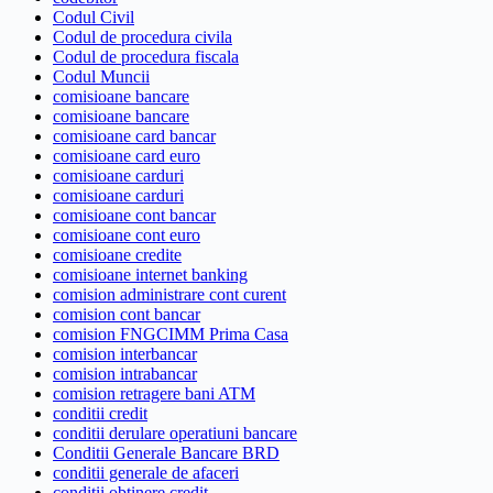
Codul Civil
Codul de procedura civila
Codul de procedura fiscala
Codul Muncii
comisioane bancare
comisioane bancare
comisioane card bancar
comisioane card euro
comisioane carduri
comisioane carduri
comisioane cont bancar
comisioane cont euro
comisioane credite
comisioane internet banking
comision administrare cont curent
comision cont bancar
comision FNGCIMM Prima Casa
comision interbancar
comision intrabancar
comision retragere bani ATM
conditii credit
conditii derulare operatiuni bancare
Conditii Generale Bancare BRD
conditii generale de afaceri
conditii obtinere credit