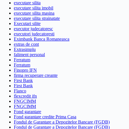
executare silita
executare silita imobil
executare silita masina
executare silita strainatate
Executari silite
executor judecatoresc
executori judecatoresti
Eximbank Banca Romaneasca
extras de cont
Extrasimplu
faliment personal
Ferratum
Ferratum
Finopro IFN
firma recuperare creante
First Bank
First Bank
Flanco
flexcredit ifn
FNGCIMM
FNGCIMM
Fond garantare
Fond garantare credite Prima Casa
Fondul de Garantare a Depozitelor Bancare (FGDB)
Fondul de Garantare a Depozitelor Bancare (FGDB)