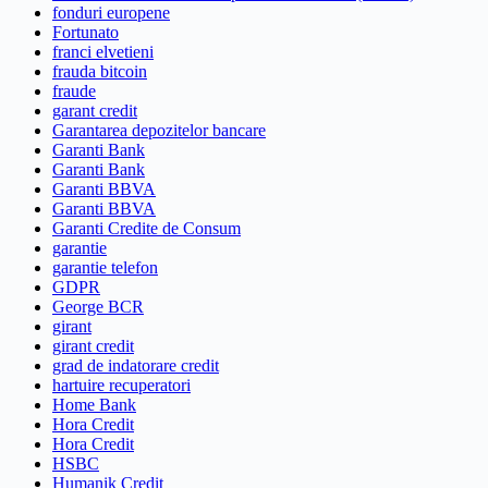
fonduri europene
Fortunato
franci elvetieni
frauda bitcoin
fraude
garant credit
Garantarea depozitelor bancare
Garanti Bank
Garanti Bank
Garanti BBVA
Garanti BBVA
Garanti Credite de Consum
garantie
garantie telefon
GDPR
George BCR
girant
girant credit
grad de indatorare credit
hartuire recuperatori
Home Bank
Hora Credit
Hora Credit
HSBC
Humanik Credit