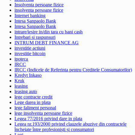
Insolventa persoane fizice
insolventa persoane fizice
Internet banking
Intesa Sanpaolo Bank
Intesa Sanpaolo Bank
intrare/iesire in/din tara cu bani cash
Intrebari si raspunsuri
INTRUM DEBT FINANCE AG
investitie actiuni
investitie bitcoin
ipoteca
IRCC
IRCC (Indicele de Referinta pentru Creditele Consumatorilor)
Kredyt Inkaso
Kruk
leasing
leasing auto
lege contracte credit
Lege darea in plata
lege faliment personal
lege insolventa persoane fizice
Legea 77/2016 privind dare in plata
Legea nr.193/2000 privind clauzele abuzive din contractele
încheiate între profesioniști și consumatori
Legi