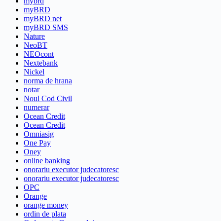
mybrd
myBRD
myBRD net
myBRD SMS
Nature
NeoBT
NEOcont
Nextebank
Nickel
norma de hrana
notar
Noul Cod Civil
numerar
Ocean Credit
Ocean Credit
Omniasig
One Pay
Oney
online banking
onorariu executor judecatoresc
onorariu executor judecatoresc
OPC
Orange
orange money
ordin de plata