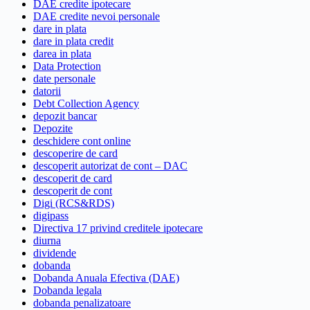
DAE credite ipotecare
DAE credite nevoi personale
dare in plata
dare in plata credit
darea in plata
Data Protection
date personale
datorii
Debt Collection Agency
depozit bancar
Depozite
deschidere cont online
descoperire de card
descoperit autorizat de cont – DAC
descoperit de card
descoperit de cont
Digi (RCS&RDS)
digipass
Directiva 17 privind creditele ipotecare
diurna
dividende
dobanda
Dobanda Anuala Efectiva (DAE)
Dobanda legala
dobanda penalizatoare