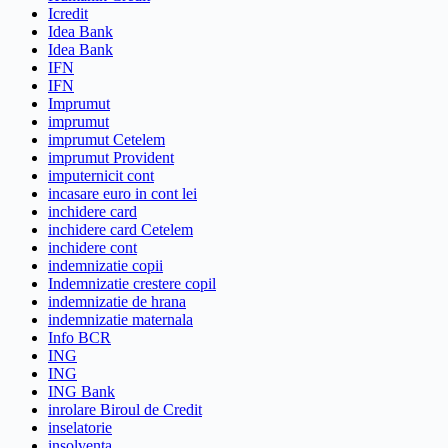
Icredit
Idea Bank
Idea Bank
IFN
IFN
Imprumut
imprumut
imprumut Cetelem
imprumut Provident
imputernicit cont
incasare euro in cont lei
inchidere card
inchidere card Cetelem
inchidere cont
indemnizatie copii
Indemnizatie crestere copil
indemnizatie de hrana
indemnizatie maternala
Info BCR
ING
ING
ING Bank
inrolare Biroul de Credit
inselatorie
insolventa