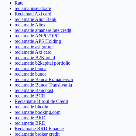
Rate
reclama inselatoare
Reclamati Axi card
reclamatie Alior Bank
reclamatie Altex
reclamatie amanare rate credit
reclamatie ANPC/OPC
reclamatie APS Holding
reclamatie asigurare
reclamatie Axi card
reclamatie B2Kapital
reclamatie b2kapital portfolio
reclamatie banca
reclamatie banca
reclamatie Banca Romaneasca
reclamatie Banca Transilvania
reclamatie Bancpost
reclamatie BCR
Reclamatie Biroul de Credit
reclamatie bitcoin
reclamatie booking.com
reclamatie BRD
reclamatie BRD
Reclamatie BRD Finance
reclamatie broker credit