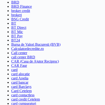
BRD
BRD Finance
broker credit
brokeri
BSG Credit
BT
BT Direct
BT Mic
BT Pay
BT24
Bursa de Valori Bucuresti (BVB)
Calculatordecredite.ro
Call center
call center BRD
CAR (Casa de Ajutor Reciproc)
CAR Faur
card
card alocatie
card Anglia
card bancar
card Barclays
Card Cetelem
card contactless
card credit Cetelem
card cumparaturi