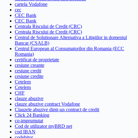
cartela Vodafone
cec
CEC Bank
CEC Bank
Centrala Riscului de Credit (CRC)
Centrala Riscului de Credit (CRC)
Centrul de Solutionare Alternativa a Litigiilor in domeniul
Bancar (CSALB)
Centrul European al Consumatorilor din Romania (ECC
Romania)
certificat de proprietate
cesiune creante
cesiune credit
cesiune credite
Cetelem
Cetelem
CHF
clauze abuzive
clauze abuzive contract Vodafone
Clauzele abuzive dintr-un contract de credit
Click 24 Banking
co-imprumutat
Cod de utilizator myBRD net
cod IBAN
codebitor