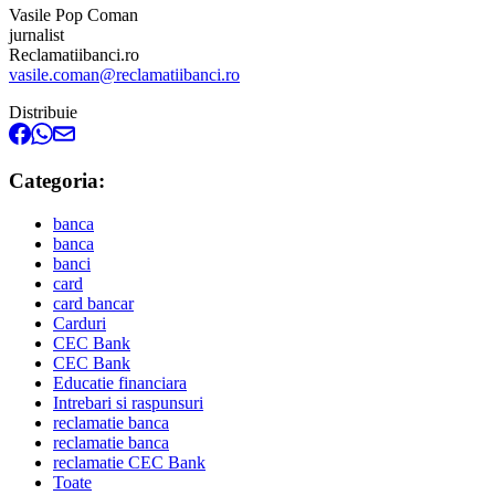
Vasile Pop Coman
jurnalist
Reclamatiibanci.ro
vasile.coman@reclamatiibanci.ro
Distribuie
Categoria:
banca
banca
banci
card
card bancar
Carduri
CEC Bank
CEC Bank
Educatie financiara
Intrebari si raspunsuri
reclamatie banca
reclamatie banca
reclamatie CEC Bank
Toate