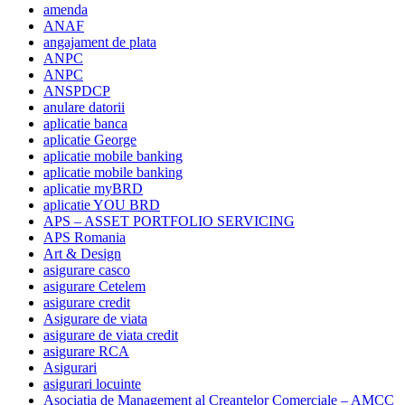
amenda
ANAF
angajament de plata
ANPC
ANPC
ANSPDCP
anulare datorii
aplicatie banca
aplicatie George
aplicatie mobile banking
aplicatie mobile banking
aplicatie myBRD
aplicatie YOU BRD
APS – ASSET PORTFOLIO SERVICING
APS Romania
Art & Design
asigurare casco
asigurare Cetelem
asigurare credit
Asigurare de viata
asigurare de viata credit
asigurare RCA
Asigurari
asigurari locuinte
Asociatia de Management al Creantelor Comerciale – AMCC