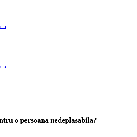
 ta
 ta
tru o persoana nedeplasabila?