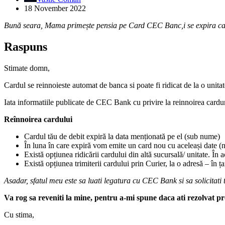
18 November 2022
Bună seara, Mama primește pensia pe Card CEC Banc,i se expira card
Raspuns
Stimate domn,
Cardul se reinnoieste automat de banca si poate fi ridicat de la o unita
Iata informatiile publicate de CEC Bank cu privire la reinnoirea cardur
Reînnoirea cardului
Cardul tău de debit expiră la data menționată pe el (sub nume)
În luna în care expiră vom emite un card nou cu aceleași date (n
Există opțiunea ridicării cardului din altă sucursală/ unitate. În 
Există opțiunea trimiterii cardului prin Curier, la o adresă – în ța
Asadar, sfatul meu este sa luati legatura cu CEC Bank si sa solicitati t
Va rog sa reveniti la mine, pentru a-mi spune daca ati rezolvat
Cu stima,