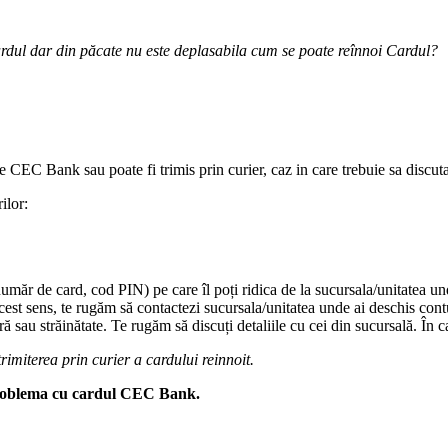
ul dar din păcate nu este deplasabila cum se poate reînnoi Cardul?
te CEC Bank sau poate fi trimis prin curier, caz in care trebuie sa discuta
ilor:
umăr de card, cod PIN) pe care îl poți ridica de la sucursala/unitatea un
acest sens, te rugăm să contactezi sucursala/unitatea unde ai deschis contu
ră sau străinătate. Te rugăm să discuți detaliile cu cei din sucursală. În caz
rimiterea prin curier a cardului reinnoit.
 problema cu cardul CEC Bank.