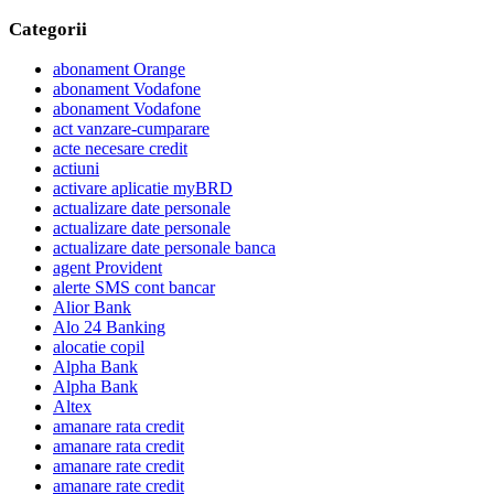
Categorii
abonament Orange
abonament Vodafone
abonament Vodafone
act vanzare-cumparare
acte necesare credit
actiuni
activare aplicatie myBRD
actualizare date personale
actualizare date personale
actualizare date personale banca
agent Provident
alerte SMS cont bancar
Alior Bank
Alo 24 Banking
alocatie copil
Alpha Bank
Alpha Bank
Altex
amanare rata credit
amanare rata credit
amanare rate credit
amanare rate credit