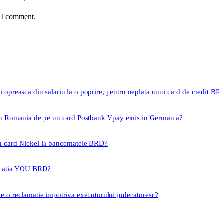
e I comment.
i opreasca din salariu la o poprire, pentru neplata unui card de credit 
 in Romania de pe un card Postbank Vpay emis in Germania?
un card Nickel la bancomatele BRD?
icatia YOU BRD?
ce o reclamatie impotriva executorului judecatoresc?