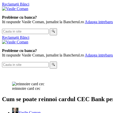
Skip
Reclamații Bănci
to
content
Probleme cu banca?
Iti raspunde Vasile Coman, jurnalist la Bancherul.ro
Adauga intrebarea
Cauta
🔍
in
Reclamații Bănci
site
Probleme cu banca?
Iti raspunde Vasile Coman, jurnalist la Bancherul.ro
Adauga intrebarea
Cauta
🔍
in
site
reinnoire card cec
Cum se poate reinnoi cardul CEC Bank pen
Vasile Coman