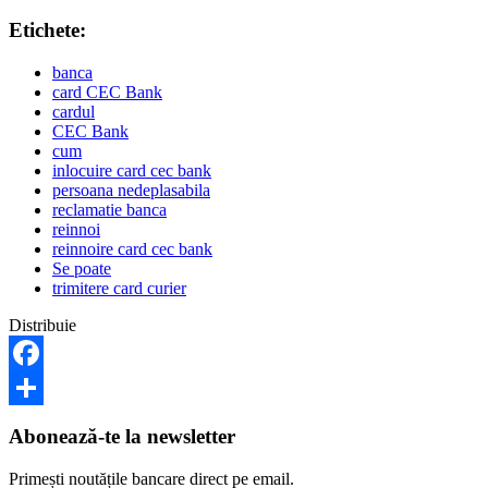
Etichete:
banca
card CEC Bank
cardul
CEC Bank
cum
inlocuire card cec bank
persoana nedeplasabila
reclamatie banca
reinnoi
reinnoire card cec bank
Se poate
trimitere card curier
Distribuie
Facebook
Share
Abonează-te la newsletter
Primești noutățile bancare direct pe email.