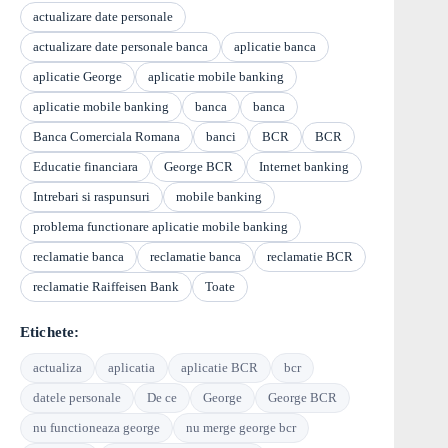
actualizare date personale
actualizare date personale banca
aplicatie banca
aplicatie George
aplicatie mobile banking
aplicatie mobile banking
banca
banca
Banca Comerciala Romana
banci
BCR
BCR
Educatie financiara
George BCR
Internet banking
Intrebari si raspunsuri
mobile banking
problema functionare aplicatie mobile banking
reclamatie banca
reclamatie banca
reclamatie BCR
reclamatie Raiffeisen Bank
Toate
Etichete:
actualiza
aplicatia
aplicatie BCR
bcr
datele personale
De ce
George
George BCR
nu functioneaza george
nu merge george bcr