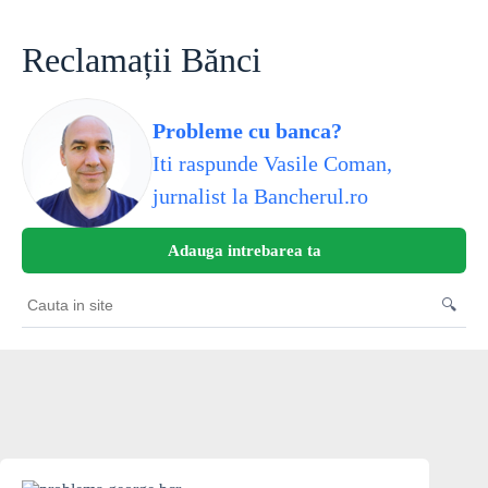
Skip
to
content
Reclamații Bănci
Probleme cu banca?
Iti raspunde Vasile Coman,
jurnalist la Bancherul.ro
Adauga intrebarea ta
🔍
Cauta
in
site